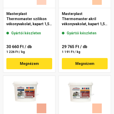
Masterplast
Masterplast
Thermomaster szilikon
Thermomaster akril
vékonyvakolat, kapart 1,5
vékonyvakolat, kapart 1,5
mm 15-E 25 kg
mm 10-D 25 kg
Gyártói készleten
Gyártói készleten
30 660 Ft
/ db
29 765 Ft
/ db
1 226 Ft / kg
1 191 Ft / kg
Megnézem
Megnézem