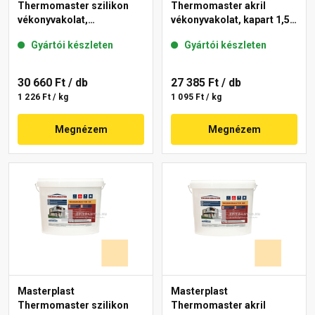
Thermomaster szilikon
Thermomaster akril
vékonyvakolat,
vékonyvakolat, kapart 1,5
gördülőszemcsés 2 mm
mm 01-F 25 kg
Gyártói készleten
Gyártói készleten
15-D 25 kg
30 660 Ft
/ db
27 385 Ft
/ db
1 226 Ft / kg
1 095 Ft / kg
Megnézem
Megnézem
Masterplast
Masterplast
Thermomaster szilikon
Thermomaster akril