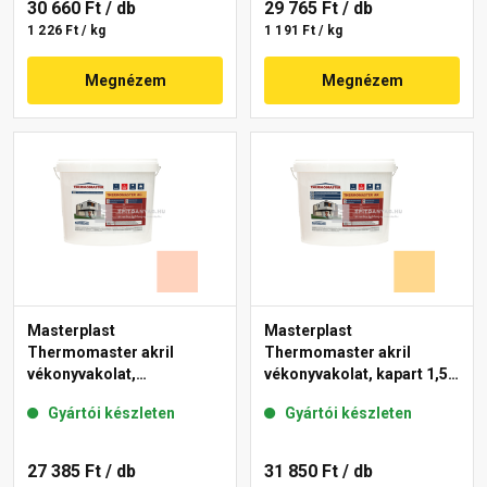
30 660 Ft
/ db
29 765 Ft
/ db
1 226 Ft / kg
1 191 Ft / kg
Megnézem
Megnézem
Masterplast
Masterplast
Thermomaster akril
Thermomaster akril
vékonyvakolat,
vékonyvakolat, kapart 1,5
gördülőszemcsés 2 mm
mm 01-D 25 kg
Gyártói készleten
Gyártói készleten
15-E 25 kg
27 385 Ft
/ db
31 850 Ft
/ db