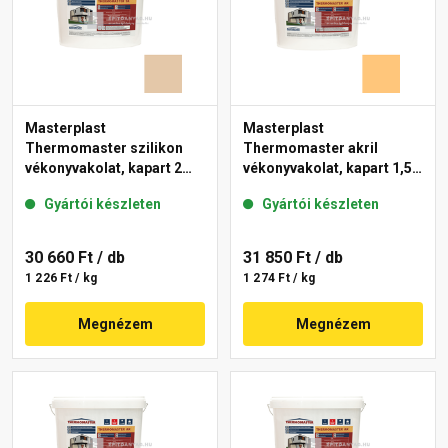
Masterplast
Masterplast
Thermomaster szilikon
Thermomaster akril
vékonyvakolat, kapart 2
vékonyvakolat, kapart 1,5
mm 47-D 25 kg
mm 06-D 25 kg
Gyártói készleten
Gyártói készleten
30 660 Ft
/ db
31 850 Ft
/ db
1 226 Ft / kg
1 274 Ft / kg
Megnézem
Megnézem