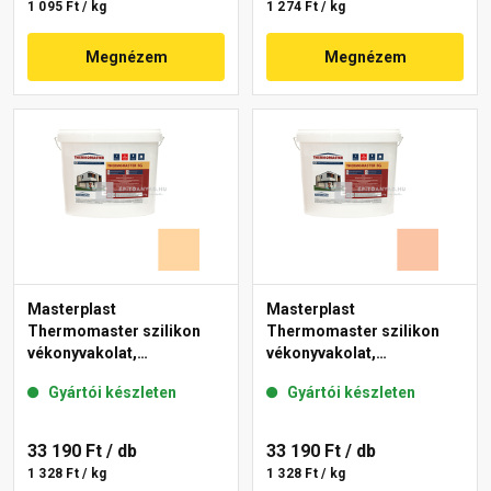
1 095 Ft / kg
1 274 Ft / kg
Megnézem
Megnézem
Masterplast
Masterplast
Thermomaster szilikon
Thermomaster szilikon
vékonyvakolat,
vékonyvakolat,
gördülőszemcsés 2 mm
gördülőszemcsés 2 mm
Gyártói készleten
Gyártói készleten
06-E 25 kg
11-D 25 kg
33 190 Ft
/ db
33 190 Ft
/ db
1 328 Ft / kg
1 328 Ft / kg