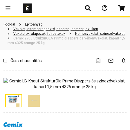
Keresés
Vásárlói vélemények
Kérdések és válaszok
Kapcsolódó cikkek
Főoldal
Építőanyag
Vakolat, csemperagasztó, habarcs, cement, szilikon
Vakolatok, alapozók, falfestékek
Nemesvakolat, színezővakolat
Cemix 2703 StrukturOLA Primo diszperziós vékonyvakolat, kapart 1,5
mm 4325 orange 25 kg
Összehasonlítás