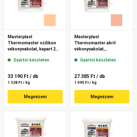
Masterplast
Masterplast
Thermomaster szilikon
Thermomaster akril
vékonyvakolat, kapart 2
vékonyvakolat,
mm 07-D 25 kg
gördülőszemcsés 2 mm
Gyártói készleten
Gyártói készleten
17-D 25 kg
33 190 Ft
/ db
27 385 Ft
/ db
1 328 Ft / kg
1 095 Ft / kg
Megnézem
Megnézem