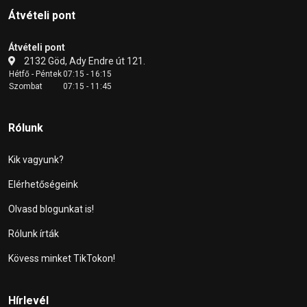
Átvételi pont
Átvételi pont
2132 Göd, Ady Endre út 121.
Hétfő - Péntek
07:15 - 16:15
Szombat
07:15 - 11:45
Rólunk
Kik vagyunk?
Elérhetőségeink
Olvasd blogunkat is!
Rólunk írták
Kövess minket TikTokon!
Hírlevél