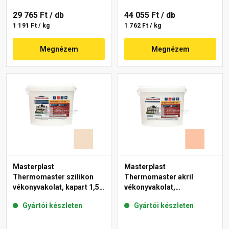
29 765 Ft
/ db
44 055 Ft
/ db
1 191 Ft / kg
1 762 Ft / kg
Megnézem
Megnézem
Masterplast
Masterplast
Thermomaster szilikon
Thermomaster akril
vékonyvakolat, kapart 1,5
vékonyvakolat,
mm 47-E 25 kg
gördülőszemcsés 2 mm
Gyártói készleten
Gyártói készleten
11-D 25 kg