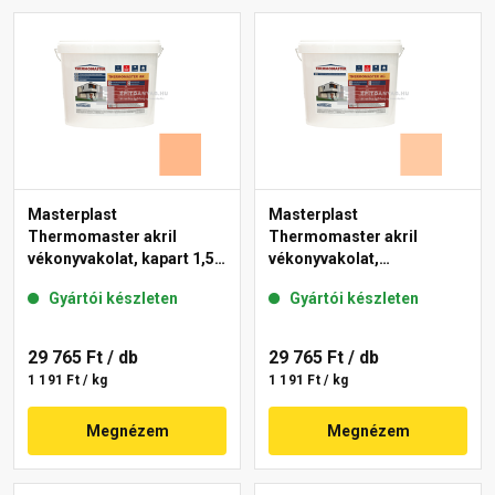
Masterplast
Masterplast
Thermomaster akril
Thermomaster akril
vékonyvakolat, kapart 1,5
vékonyvakolat,
mm 10-C 25 kg
gördülőszemcsés 2 mm
Gyártói készleten
Gyártói készleten
10-D 25 kg
29 765 Ft
/ db
29 765 Ft
/ db
1 191 Ft / kg
1 191 Ft / kg
Megnézem
Megnézem