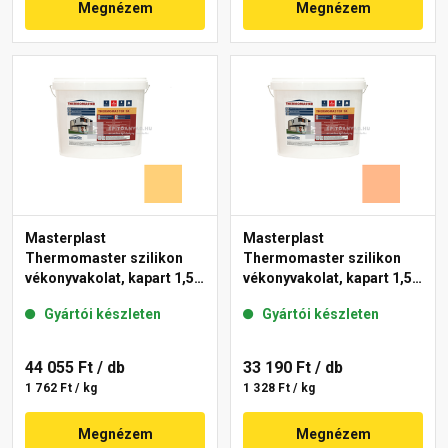
Megnézem
Megnézem
Masterplast
Masterplast
Thermomaster szilikon
Thermomaster szilikon
vékonyvakolat, kapart 1,5
vékonyvakolat, kapart 1,5
mm 01-C 25 kg
mm 10-C 25 kg
Gyártói készleten
Gyártói készleten
44 055 Ft
/ db
33 190 Ft
/ db
1 762 Ft / kg
1 328 Ft / kg
Megnézem
Megnézem