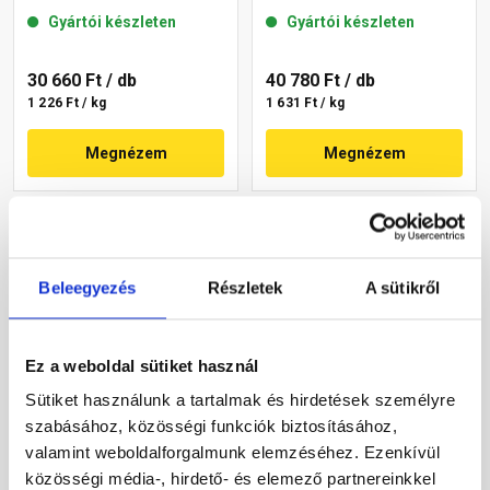
mm 11-E 25 kg
mm 01-C 25 kg
Gyártói készleten
Gyártói készleten
30 660 Ft
/ db
40 780 Ft
/ db
1 226 Ft / kg
1 631 Ft / kg
Megnézem
Megnézem
Beleegyezés
Részletek
A sütikről
Ez a weboldal sütiket használ
Sütiket használunk a tartalmak és hirdetések személyre
Masterplast
Masterplast
szabásához, közösségi funkciók biztosításához,
Thermomaster akril
Thermomaster akril
vékonyvakolat,
vékonyvakolat,
valamint weboldalforgalmunk elemzéséhez. Ezenkívül
gördülőszemcsés 2 mm
gördülőszemcsés 2 mm
közösségi média-, hirdető- és elemező partnereinkkel
Gyártói készleten
Gyártói készleten