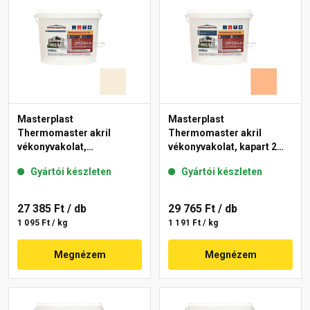
Masterplast
Masterplast
Thermomaster akril
Thermomaster akril
vékonyvakolat,
vékonyvakolat, kapart 2
gördülőszemcsés 2 mm
mm 10-C 25 kg
Gyártói készleten
Gyártói készleten
48-F 25 kg
27 385 Ft
/ db
29 765 Ft
/ db
1 095 Ft / kg
1 191 Ft / kg
Megnézem
Megnézem