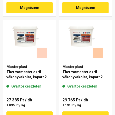
Megnézem
Megnézem
Masterplast
Masterplast
Thermomaster akril
Thermomaster akril
vékonyvakolat, kapart 2
vékonyvakolat, kapart 2
mm 15-E 25 kg
mm 10-D 25 kg
Gyártói készleten
Gyártói készleten
27 385 Ft
/ db
29 765 Ft
/ db
1 095 Ft / kg
1 191 Ft / kg