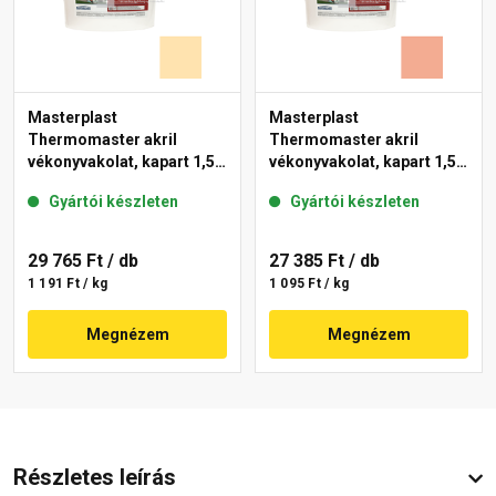
Masterplast
Masterplast
Thermomaster akril
Thermomaster akril
vékonyvakolat, kapart 1,5
vékonyvakolat, kapart 1,5
mm 01-E 25 kg
mm 16-C 25 kg
Gyártói készleten
Gyártói készleten
29 765 Ft
/ db
27 385 Ft
/ db
1 191 Ft / kg
1 095 Ft / kg
Megnézem
Megnézem
Részletes leírás