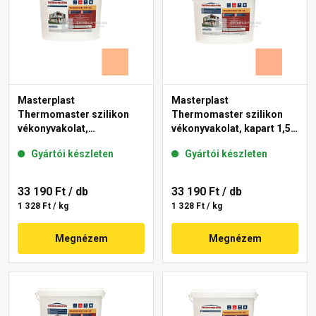
Masterplast
Masterplast
Thermomaster szilikon
Thermomaster szilikon
vékonyvakolat,
vékonyvakolat, kapart 1,5
gördülőszemcsés 2 mm
mm 15-C 25 kg
Gyártói készleten
Gyártói készleten
10-C 25 kg
33 190 Ft
/ db
33 190 Ft
/ db
1 328 Ft / kg
1 328 Ft / kg
Megnézem
Megnézem