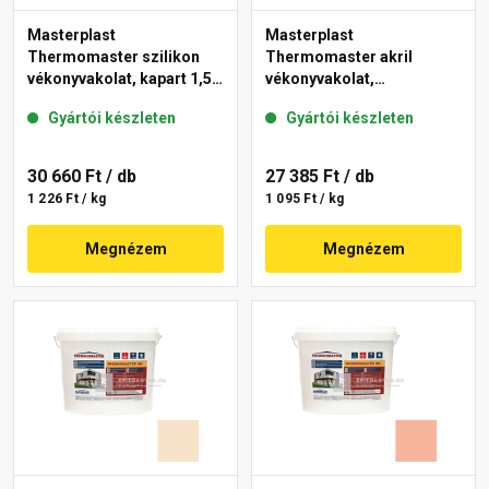
Masterplast
Masterplast
Thermomaster szilikon
Thermomaster akril
vékonyvakolat, kapart 1,5
vékonyvakolat,
mm 16-C 25 kg
gördülőszemcsés 2 mm
Gyártói készleten
Gyártói készleten
15-D 25 kg
30 660 Ft
/ db
27 385 Ft
/ db
1 226 Ft / kg
1 095 Ft / kg
Megnézem
Megnézem