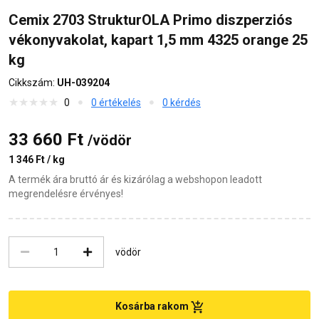
Cemix 2703 StrukturOLA Primo diszperziós
vékonyvakolat, kapart 1,5 mm 4325 orange 25
kg
Cikkszám:
UH-039204
0
0 értékelés
0 kérdés
33 660 Ft
/vödör
1 346 Ft / kg
A termék ára bruttó ár és kizárólag a webshopon leadott
megrendelésre érvényes!
vödör
Kosárba rakom