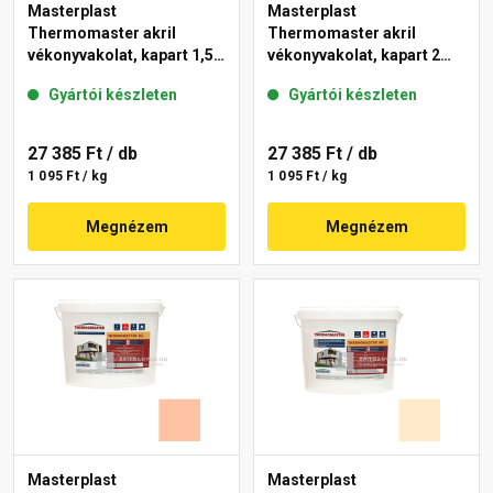
Masterplast
Masterplast
Thermomaster akril
Thermomaster akril
vékonyvakolat, kapart 1,5
vékonyvakolat, kapart 2
mm 48-E 25 kg
mm 17-D 25 kg
Gyártói készleten
Gyártói készleten
27 385 Ft
/ db
27 385 Ft
/ db
1 095 Ft / kg
1 095 Ft / kg
Megnézem
Megnézem
Masterplast
Masterplast