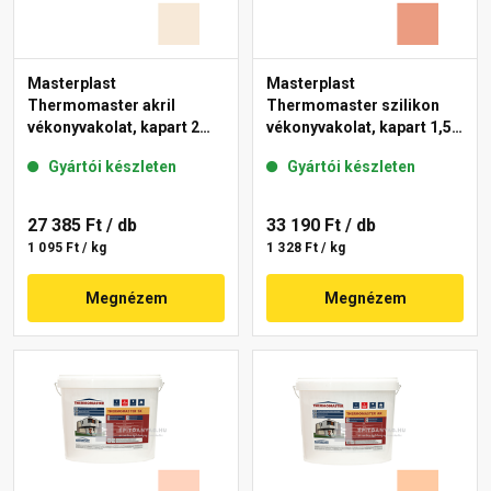
Masterplast
Masterplast
Thermomaster akril
Thermomaster szilikon
vékonyvakolat, kapart 2
vékonyvakolat, kapart 1,5
mm 47-F 25 kg
mm 17-C 25 kg
Gyártói készleten
Gyártói készleten
27 385 Ft
/ db
33 190 Ft
/ db
1 095 Ft / kg
1 328 Ft / kg
Megnézem
Megnézem