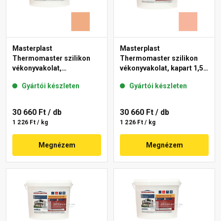
Masterplast
Masterplast
Thermomaster szilikon
Thermomaster szilikon
vékonyvakolat,
vékonyvakolat, kapart 1,5
gördülőszemcsés 2 mm
mm 17-D 25 kg
Gyártói készleten
Gyártói készleten
11-C 25 kg
30 660 Ft
/ db
30 660 Ft
/ db
1 226 Ft / kg
1 226 Ft / kg
Megnézem
Megnézem