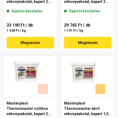
vékonyvakolat, kapart 2
vékonyvakolat, kapart 2
mm 01-E 25 kg
mm 01-E 25 kg
Gyártói készleten
Gyártói készleten
33 190 Ft
/ db
29 765 Ft
/ db
1 328 Ft / kg
1 191 Ft / kg
Megnézem
Megnézem
Masterplast
Masterplast
Thermomaster szilikon
Thermomaster akril
vékonyvakolat, kapart 2
vékonyvakolat, kapart 1,5