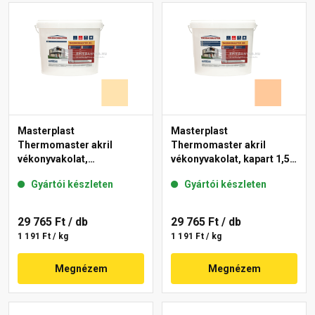
Masterplast
Masterplast
Thermomaster akril
Thermomaster akril
vékonyvakolat,
vékonyvakolat, kapart 1,5
gördülőszemcsés 2 mm
mm 07-D 25 kg
Gyártói készleten
Gyártói készleten
01-E 25 kg
29 765 Ft
/ db
29 765 Ft
/ db
1 191 Ft / kg
1 191 Ft / kg
Megnézem
Megnézem