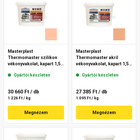
Masterplast
Masterplast
Thermomaster szilikon
Thermomaster akril
vékonyvakolat, kapart 1,5
vékonyvakolat, kapart 1,5
mm 15-D 25 kg
mm 11-C 25 kg
Gyártói készleten
Gyártói készleten
30 660 Ft
/ db
27 385 Ft
/ db
1 226 Ft / kg
1 095 Ft / kg
Megnézem
Megnézem