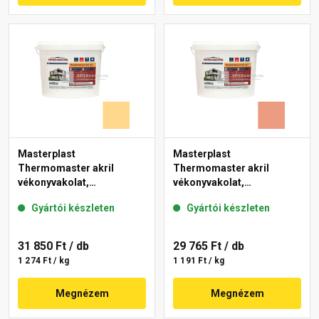
Masterplast
Masterplast
Thermomaster akril
Thermomaster akril
vékonyvakolat,
vékonyvakolat,
gördülőszemcsés 2 mm
gördülőszemcsés 2 mm
Gyártói készleten
Gyártói készleten
01-D 25 kg
17-C 25 kg
31 850 Ft
/ db
29 765 Ft
/ db
1 274 Ft / kg
1 191 Ft / kg
Megnézem
Megnézem