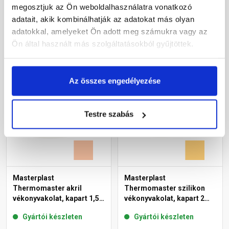
16-C 25 kg
07-C 25 kg
megosztjuk az Ön weboldalhasználatra vonatkozó
adatait, akik kombinálhatják az adatokat más olyan
27 385 Ft
/ db
31 850 Ft
/ db
adatokkal, amelyeket Ön adott meg számukra vagy az
1 095 Ft / kg
1 274 Ft / kg
Ön által használt más szolgáltatásokból gyűjtöttek.
Megnézem
Megnézem
Az összes engedélyezése
Testre szabás
Masterplast
Masterplast
Thermomaster akril
Thermomaster szilikon
vékonyvakolat, kapart 1,5
vékonyvakolat, kapart 2
mm 11-D 25 kg
mm 01-C 25 kg
Gyártói készleten
Gyártói készleten