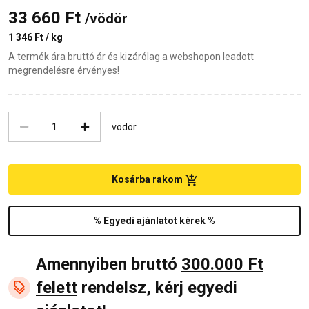
33 660 Ft
/vödör
1 346 Ft / kg
A termék ára bruttó ár és kizárólag a webshopon leadott
megrendelésre érvényes!
vödör
Kosárba rakom
% Egyedi ajánlatot kérek %
Amennyiben bruttó
300.000 Ft
felett
rendelsz, kérj egyedi