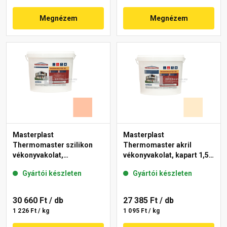
Megnézem
Megnézem
Masterplast
Masterplast
Thermomaster szilikon
Thermomaster akril
vékonyvakolat,
vékonyvakolat, kapart 1,5
gördülőszemcsés 2 mm
mm 01-F 25 kg
Gyártói készleten
Gyártói készleten
15-D 25 kg
30 660 Ft
/ db
27 385 Ft
/ db
1 226 Ft / kg
1 095 Ft / kg