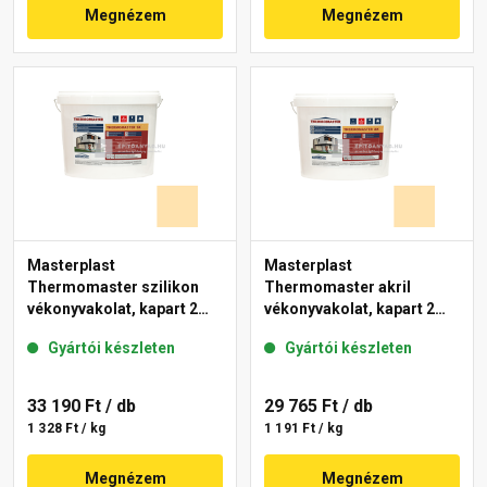
Megnézem
Megnézem
Masterplast
Masterplast
Thermomaster szilikon
Thermomaster akril
vékonyvakolat, kapart 2
vékonyvakolat, kapart 2
mm 01-E 25 kg
mm 01-E 25 kg
Gyártói készleten
Gyártói készleten
33 190 Ft
/ db
29 765 Ft
/ db
1 328 Ft / kg
1 191 Ft / kg
Megnézem
Megnézem