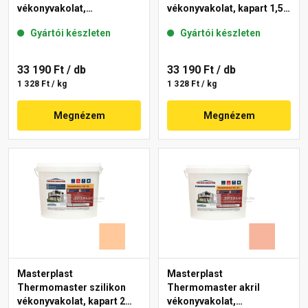
vékonyvakolat,
vékonyvakolat, kapart 1,5
gördülőszemcsés 2 mm
mm 15-C 25 kg
Gyártói készleten
Gyártói készleten
10-C 25 kg
33 190 Ft
/ db
33 190 Ft
/ db
1 328 Ft / kg
1 328 Ft / kg
Megnézem
Megnézem
Masterplast
Masterplast
Thermomaster szilikon
Thermomaster akril
vékonyvakolat, kapart 2
vékonyvakolat,