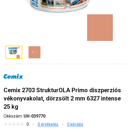
Cemix 2703 StrukturOLA Primo diszperziós
vékonyvakolat, dörzsölt 2 mm 6327 intense
25 kg
Cikkszám:
UH-039770
0
0 értékelés
0 kérdés