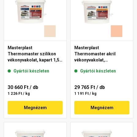
Masterplast
Masterplast
Thermomaster szilikon
Thermomaster akril
vékonyvakolat, kapart 1,5
vékonyvakolat,
mm 47-E 25 kg
gördülőszemcsés 2 mm
Gyártói készleten
Gyártói készleten
11-D 25 kg
30 660 Ft
/ db
29 765 Ft
/ db
1 226 Ft / kg
1 191 Ft / kg
Megnézem
Megnézem