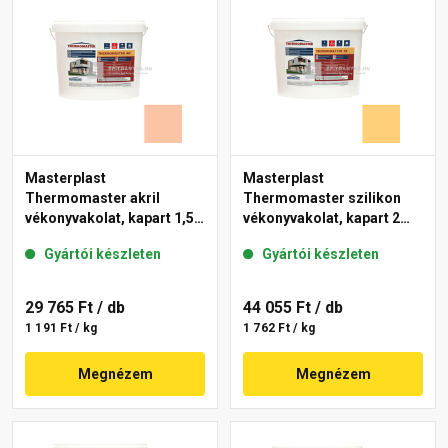
Masterplast
Masterplast
Thermomaster akril
Thermomaster szilikon
vékonyvakolat, kapart 1,5
vékonyvakolat, kapart 2
mm 11-D 25 kg
mm 01-C 25 kg
Gyártói készleten
Gyártói készleten
29 765 Ft
/ db
44 055 Ft
/ db
1 191 Ft / kg
1 762 Ft / kg
Megnézem
Megnézem