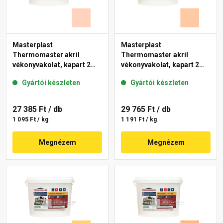
Masterplast
Masterplast
Thermomaster akril
Thermomaster akril
vékonyvakolat, kapart 2
vékonyvakolat, kapart 2
mm 15-E 25 kg
mm 10-D 25 kg
Gyártói készleten
Gyártói készleten
27 385 Ft
/ db
29 765 Ft
/ db
1 095 Ft / kg
1 191 Ft / kg
Megnézem
Megnézem