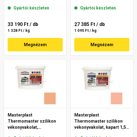
mm 07-D 25 kg
gördülőszemcsés 2 mm
Gyártói készleten
Gyártói készleten
17-D 25 kg
33 190 Ft
/ db
27 385 Ft
/ db
1 328 Ft / kg
1 095 Ft / kg
Megnézem
Megnézem
Masterplast
Masterplast
Thermomaster szilikon
Thermomaster szilikon
vékonyvakolat,
vékonyvakolat, kapart 1,5
gördülőszemcsés 2 mm
mm 17-D 25 kg