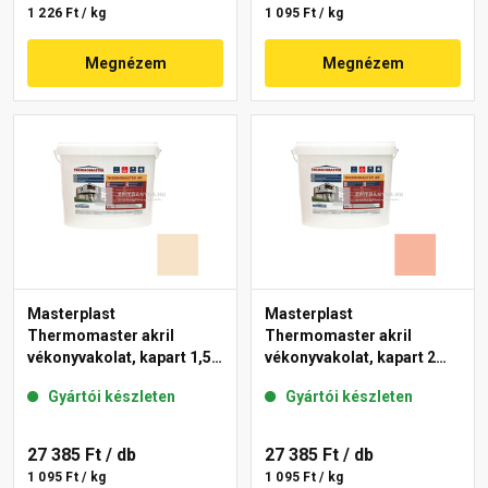
1 226 Ft / kg
1 095 Ft / kg
Megnézem
Megnézem
Masterplast
Masterplast
Thermomaster akril
Thermomaster akril
vékonyvakolat, kapart 1,5
vékonyvakolat, kapart 2
mm 48-E 25 kg
mm 17-D 25 kg
Gyártói készleten
Gyártói készleten
27 385 Ft
/ db
27 385 Ft
/ db
1 095 Ft / kg
1 095 Ft / kg