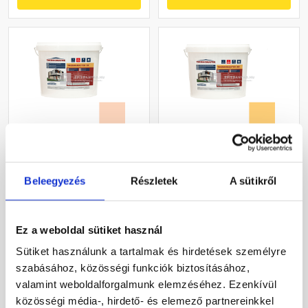
Masterplast
Masterplast
Thermomaster szilikon
Thermomaster akril
Beleegyezés
Részletek
A sütikről
vékonyvakolat, kapart 2
vékonyvakolat, kapart 1,5
mm 11-E 25 kg
mm 01-C 25 kg
Gyártói készleten
Gyártói készleten
Ez a weboldal sütiket használ
30 660 Ft
/ db
40 780 Ft
/ db
Sütiket használunk a tartalmak és hirdetések személyre
1 226 Ft / kg
1 631 Ft / kg
szabásához, közösségi funkciók biztosításához,
valamint weboldalforgalmunk elemzéséhez. Ezenkívül
Megnézem
Megnézem
közösségi média-, hirdető- és elemező partnereinkkel