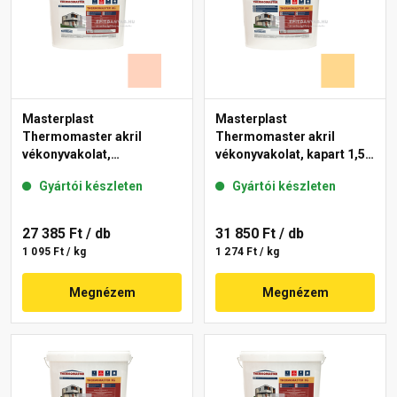
Masterplast
Masterplast
Thermomaster akril
Thermomaster akril
vékonyvakolat,
vékonyvakolat, kapart 1,5
gördülőszemcsés 2 mm
mm 01-D 25 kg
Gyártói készleten
Gyártói készleten
15-E 25 kg
27 385 Ft
/ db
31 850 Ft
/ db
1 095 Ft / kg
1 274 Ft / kg
Megnézem
Megnézem