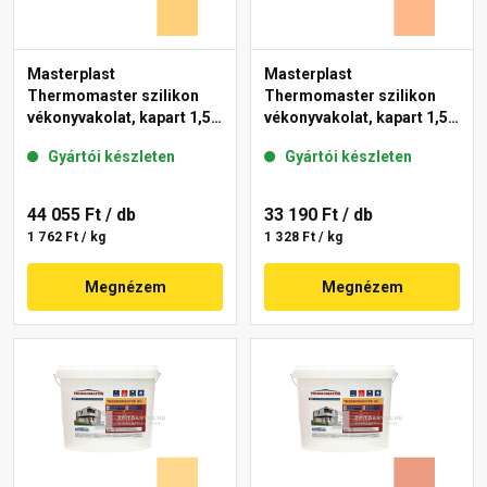
Masterplast
Masterplast
Thermomaster szilikon
Thermomaster szilikon
vékonyvakolat, kapart 1,5
vékonyvakolat, kapart 1,5
mm 01-C 25 kg
mm 10-C 25 kg
Gyártói készleten
Gyártói készleten
44 055 Ft
/ db
33 190 Ft
/ db
1 762 Ft / kg
1 328 Ft / kg
Megnézem
Megnézem