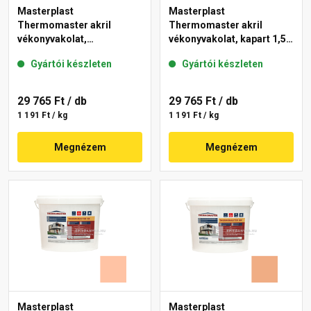
Masterplast
Masterplast
Thermomaster akril
Thermomaster akril
vékonyvakolat,
vékonyvakolat, kapart 1,5
gördülőszemcsés 2 mm
mm 07-D 25 kg
Gyártói készleten
Gyártói készleten
01-E 25 kg
29 765 Ft
/ db
29 765 Ft
/ db
1 191 Ft / kg
1 191 Ft / kg
Megnézem
Megnézem
Masterplast
Masterplast