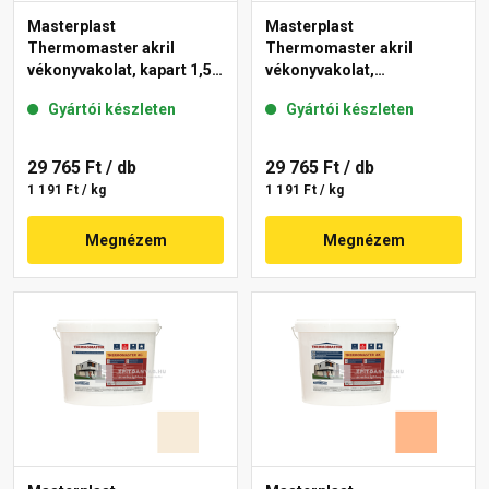
Masterplast
Masterplast
Thermomaster akril
Thermomaster akril
vékonyvakolat, kapart 1,5
vékonyvakolat,
mm 10-C 25 kg
gördülőszemcsés 2 mm
Gyártói készleten
Gyártói készleten
10-D 25 kg
29 765 Ft
/ db
29 765 Ft
/ db
1 191 Ft / kg
1 191 Ft / kg
Megnézem
Megnézem