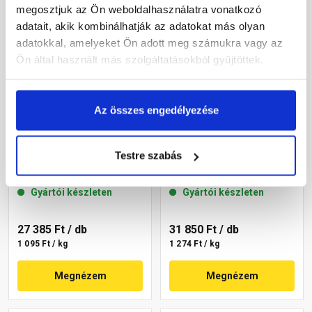
megosztjuk az Ön weboldalhasználatra vonatkozó
adatait, akik kombinálhatják az adatokat más olyan
adatokkal, amelyeket Ön adott meg számukra vagy az
Ön által használt más szolgáltatásokból gyűjtöttek.
Az összes engedélyezése
Masterplast
Masterplast
Thermomaster akril
Thermomaster akril
Testre szabás
vékonyvakolat,
vékonyvakolat,
gördülőszemcsés 2 mm
gördülőszemcsés 2 mm
Gyártói készleten
Gyártói készleten
16-C 25 kg
07-C 25 kg
27 385 Ft
/ db
31 850 Ft
/ db
1 095 Ft / kg
1 274 Ft / kg
Megnézem
Megnézem