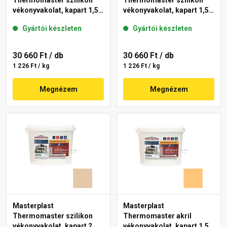
Thermomaster szilikon
Thermomaster szilikon
vékonyvakolat, kapart 1,5
vékonyvakolat, kapart 1,5
mm 48-E 25 kg
mm 11-E 25 kg
Gyártói készleten
Gyártói készleten
30 660 Ft
/ db
30 660 Ft
/ db
1 226 Ft / kg
1 226 Ft / kg
Megnézem
Megnézem
Masterplast
Masterplast
Thermomaster szilikon
Thermomaster akril
vékonyvakolat, kapart 2
vékonyvakolat, kapart 1,5