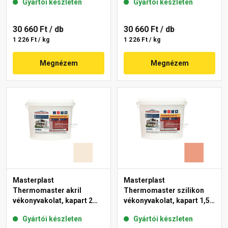
Gyártói készleten
Gyártói készleten
11-C 25 kg
30 660 Ft
/ db
30 660 Ft
/ db
1 226 Ft / kg
1 226 Ft / kg
Megnézem
Megnézem
Masterplast
Masterplast
Thermomaster akril
Thermomaster szilikon
vékonyvakolat, kapart 2
vékonyvakolat, kapart 1,5
mm 47-F 25 kg
mm 17-C 25 kg
Gyártói készleten
Gyártói készleten