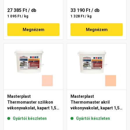
27 385 Ft
/ db
33 190 Ft
/ db
1 095 Ft / kg
1 328 Ft / kg
Megnézem
Megnézem
Masterplast
Masterplast
Thermomaster szilikon
Thermomaster akril
vékonyvakolat, kapart 1,5
vékonyvakolat, kapart 1,5
mm 15-E 25 kg
mm 10-D 25 kg
Gyártói készleten
Gyártói készleten