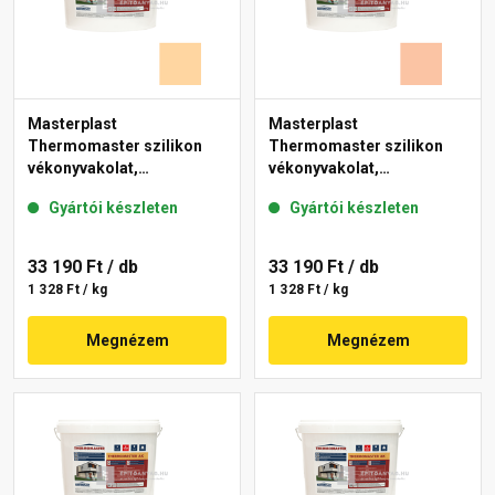
Masterplast
Masterplast
Thermomaster szilikon
Thermomaster szilikon
vékonyvakolat,
vékonyvakolat,
gördülőszemcsés 2 mm
gördülőszemcsés 2 mm
Gyártói készleten
Gyártói készleten
06-E 25 kg
11-D 25 kg
33 190 Ft
/ db
33 190 Ft
/ db
1 328 Ft / kg
1 328 Ft / kg
Megnézem
Megnézem