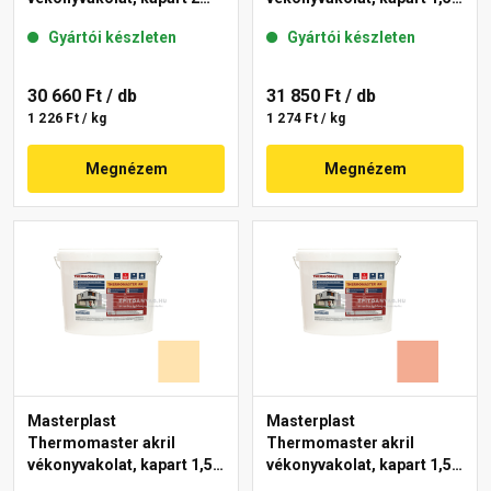
mm 47-D 25 kg
mm 06-D 25 kg
Gyártói készleten
Gyártói készleten
30 660 Ft
/ db
31 850 Ft
/ db
1 226 Ft / kg
1 274 Ft / kg
Megnézem
Megnézem
Masterplast
Masterplast
Thermomaster akril
Thermomaster akril
vékonyvakolat, kapart 1,5
vékonyvakolat, kapart 1,5
mm 01-E 25 kg
mm 16-C 25 kg