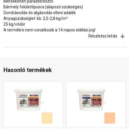
Mérsékelten páraáteresztő
Bármely felülettípusra (alapozó szükséges)
Gombásodás és algásodás elleni adalék
Anyagszükséglet: kb. 2,5-2,8 kg/m²
25 kg/vödör
A termékre nem vonatkozik a 14 napos elállási jog!
Részletes leírás
Hasonló termékek