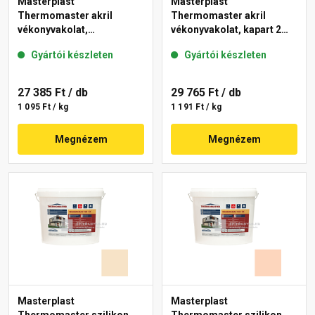
Masterplast
Masterplast
Thermomaster akril
Thermomaster akril
vékonyvakolat,
vékonyvakolat, kapart 2
gördülőszemcsés 2 mm
mm 10-C 25 kg
Gyártói készleten
Gyártói készleten
48-F 25 kg
27 385 Ft
/ db
29 765 Ft
/ db
1 095 Ft / kg
1 191 Ft / kg
Megnézem
Megnézem
Masterplast
Masterplast