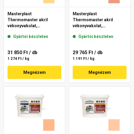
Masterplast
Masterplast
Thermomaster akril
Thermomaster akril
vékonyvakolat,
vékonyvakolat,
gördülőszemcsés 2 mm
gördülőszemcsés 2 mm
Gyártói készleten
Gyártói készleten
01-D 25 kg
17-C 25 kg
31 850 Ft
/ db
29 765 Ft
/ db
1 274 Ft / kg
1 191 Ft / kg
Megnézem
Megnézem