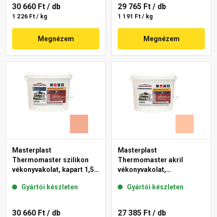
30 660 Ft
/ db
29 765 Ft
/ db
1 226 Ft / kg
1 191 Ft / kg
Megnézem
Megnézem
Masterplast
Masterplast
Thermomaster szilikon
Thermomaster akril
vékonyvakolat, kapart 1,5
vékonyvakolat,
mm 16-C 25 kg
gördülőszemcsés 2 mm
Gyártói készleten
Gyártói készleten
15-D 25 kg
30 660 Ft
/ db
27 385 Ft
/ db