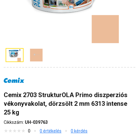
Cemix 2703 StrukturOLA Primo diszperziós
vékonyvakolat, dörzsölt 2 mm 6313 intense
25 kg
Cikkszám:
UH-039763
0
0 értékelés
0 kérdés