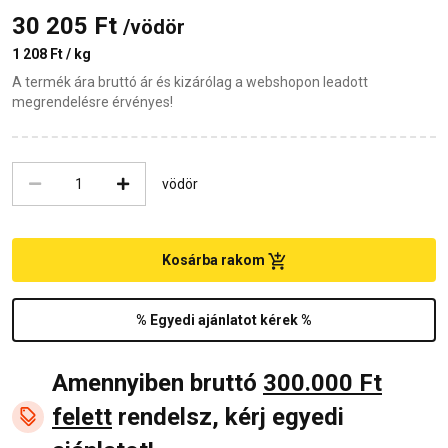
30 205 Ft
/vödör
1 208 Ft / kg
A termék ára bruttó ár és kizárólag a webshopon leadott
megrendelésre érvényes!
vödör
Kosárba rakom
% Egyedi ajánlatot kérek %
Amennyiben bruttó
300.000 Ft
felett
rendelsz, kérj egyedi