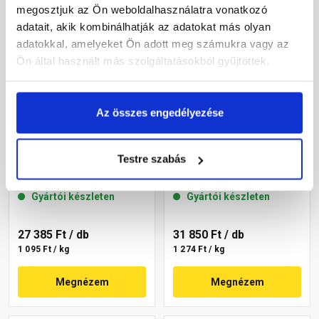
megosztjuk az Ön weboldalhasználatra vonatkozó
adatait, akik kombinálhatják az adatokat más olyan
adatokkal, amelyeket Ön adott meg számukra vagy az
Ön által használt más szolgáltatásokból gyűjtöttek.
Az összes engedélyezése
Masterplast
Masterplast
Thermomaster akril
Thermomaster akril
Testre szabás
vékonyvakolat,
vékonyvakolat,
gördülőszemcsés 2 mm
gördülőszemcsés 2 mm
Gyártói készleten
Gyártói készleten
16-C 25 kg
07-C 25 kg
27 385 Ft
/ db
31 850 Ft
/ db
1 095 Ft / kg
1 274 Ft / kg
Megnézem
Megnézem