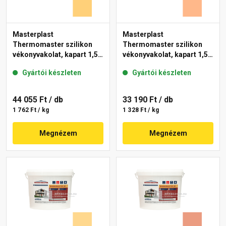
Masterplast
Masterplast
Thermomaster szilikon
Thermomaster szilikon
vékonyvakolat, kapart 1,5
vékonyvakolat, kapart 1,5
mm 01-C 25 kg
mm 10-C 25 kg
Gyártói készleten
Gyártói készleten
44 055 Ft
/ db
33 190 Ft
/ db
1 762 Ft / kg
1 328 Ft / kg
Megnézem
Megnézem