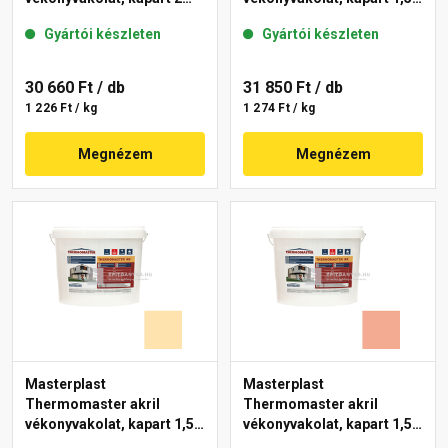
mm 47-D 25 kg
mm 06-D 25 kg
Gyártói készleten
Gyártói készleten
30 660 Ft
/ db
31 850 Ft
/ db
1 226 Ft / kg
1 274 Ft / kg
Megnézem
Megnézem
Masterplast
Masterplast
Thermomaster akril
Thermomaster akril
vékonyvakolat, kapart 1,5
vékonyvakolat, kapart 1,5
mm 01-E 25 kg
mm 16-C 25 kg