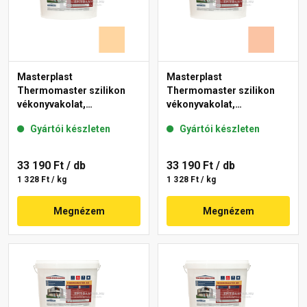
Masterplast
Masterplast
Thermomaster szilikon
Thermomaster szilikon
vékonyvakolat,
vékonyvakolat,
gördülőszemcsés 2 mm
gördülőszemcsés 2 mm
Gyártói készleten
Gyártói készleten
06-E 25 kg
11-D 25 kg
33 190 Ft
/ db
33 190 Ft
/ db
1 328 Ft / kg
1 328 Ft / kg
Megnézem
Megnézem