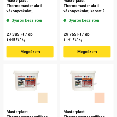
Masterplast
Masterplast
Thermomaster akril
Thermomaster akril
vékonyvakolat,
vékonyvakolat, kapart 2
gördülőszemcsés 2 mm
mm 10-C 25 kg
Gyártói készleten
Gyártói készleten
48-F 25 kg
27 385 Ft
/ db
29 765 Ft
/ db
1 095 Ft / kg
1 191 Ft / kg
Megnézem
Megnézem
Masterplast
Masterplast