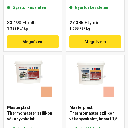
mm 07-D 25 kg
gördülőszemcsés 2 mm
Gyártói készleten
Gyártói készleten
17-D 25 kg
33 190 Ft
/ db
27 385 Ft
/ db
1 328 Ft / kg
1 095 Ft / kg
Megnézem
Megnézem
Masterplast
Masterplast
Thermomaster szilikon
Thermomaster szilikon
vékonyvakolat,
vékonyvakolat, kapart 1,5
gördülőszemcsés 2 mm
mm 17-D 25 kg