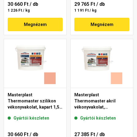
30 660 Ft
/ db
29 765 Ft
/ db
1 226 Ft / kg
1 191 Ft / kg
Megnézem
Megnézem
Masterplast
Masterplast
Thermomaster szilikon
Thermomaster akril
vékonyvakolat, kapart 1,5
vékonyvakolat,
mm 16-C 25 kg
gördülőszemcsés 2 mm
Gyártói készleten
Gyártói készleten
15-D 25 kg
30 660 Ft
/ db
27 385 Ft
/ db