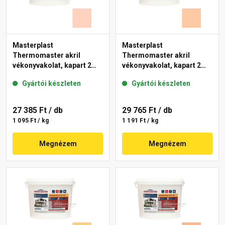
Masterplast
Masterplast
Thermomaster akril
Thermomaster akril
vékonyvakolat, kapart 2
vékonyvakolat, kapart 2
mm 15-E 25 kg
mm 10-D 25 kg
Gyártói készleten
Gyártói készleten
27 385 Ft
/ db
29 765 Ft
/ db
1 095 Ft / kg
1 191 Ft / kg
Megnézem
Megnézem