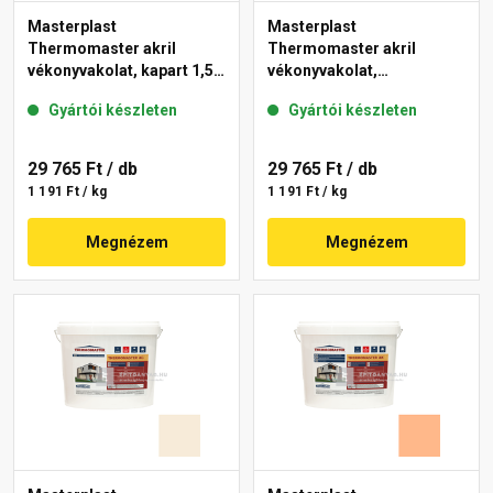
Masterplast
Masterplast
Thermomaster akril
Thermomaster akril
vékonyvakolat, kapart 1,5
vékonyvakolat,
mm 10-C 25 kg
gördülőszemcsés 2 mm
Gyártói készleten
Gyártói készleten
10-D 25 kg
29 765 Ft
/ db
29 765 Ft
/ db
1 191 Ft / kg
1 191 Ft / kg
Megnézem
Megnézem