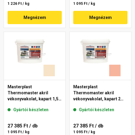
1 226 Ft / kg
1 095 Ft / kg
Megnézem
Megnézem
Masterplast
Masterplast
Thermomaster akril
Thermomaster akril
vékonyvakolat, kapart 1,5
vékonyvakolat, kapart 2
mm 48-E 25 kg
mm 17-D 25 kg
Gyártói készleten
Gyártói készleten
27 385 Ft
/ db
27 385 Ft
/ db
1 095 Ft / kg
1 095 Ft / kg