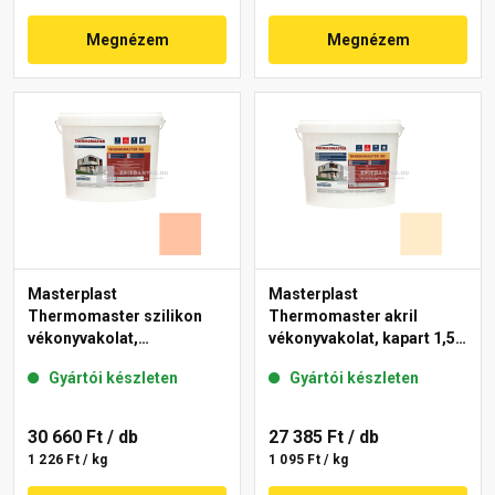
Megnézem
Megnézem
Masterplast
Masterplast
Thermomaster szilikon
Thermomaster akril
vékonyvakolat,
vékonyvakolat, kapart 1,5
gördülőszemcsés 2 mm
mm 01-F 25 kg
Gyártói készleten
Gyártói készleten
15-D 25 kg
30 660 Ft
/ db
27 385 Ft
/ db
1 226 Ft / kg
1 095 Ft / kg