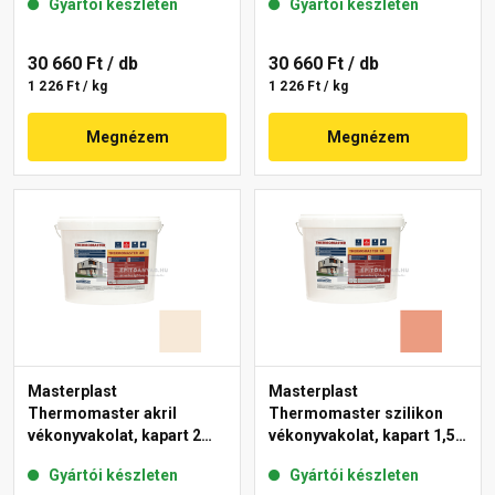
Gyártói készleten
Gyártói készleten
11-C 25 kg
30 660 Ft
/ db
30 660 Ft
/ db
1 226 Ft / kg
1 226 Ft / kg
Megnézem
Megnézem
Masterplast
Masterplast
Thermomaster akril
Thermomaster szilikon
vékonyvakolat, kapart 2
vékonyvakolat, kapart 1,5
mm 47-F 25 kg
mm 17-C 25 kg
Gyártói készleten
Gyártói készleten