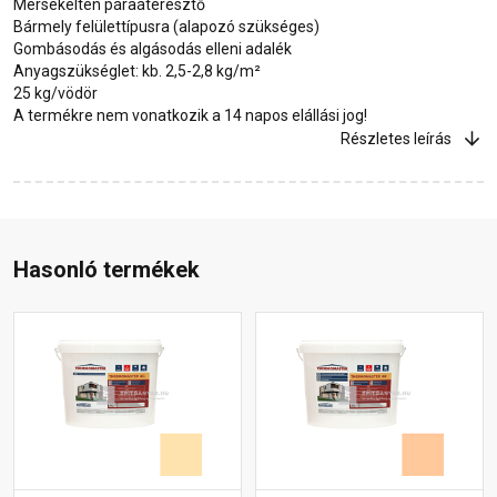
Mérsékelten páraáteresztő
Bármely felülettípusra (alapozó szükséges)
Gombásodás és algásodás elleni adalék
Anyagszükséglet: kb. 2,5-2,8 kg/m²
25 kg/vödör
A termékre nem vonatkozik a 14 napos elállási jog!
Részletes leírás
Hasonló termékek