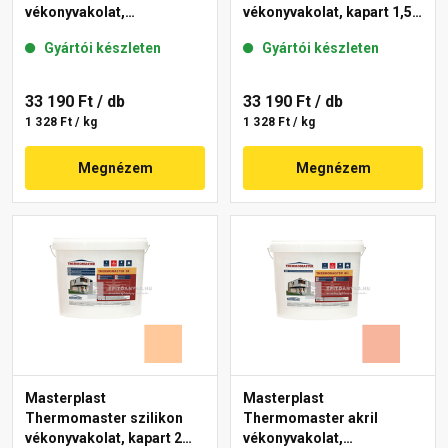
vékonyvakolat,
vékonyvakolat, kapart 1,5
gördülőszemcsés 2 mm
mm 15-C 25 kg
Gyártói készleten
Gyártói készleten
10-C 25 kg
33 190 Ft
/ db
33 190 Ft
/ db
1 328 Ft / kg
1 328 Ft / kg
Megnézem
Megnézem
Masterplast
Masterplast
Thermomaster szilikon
Thermomaster akril
vékonyvakolat, kapart 2
vékonyvakolat,