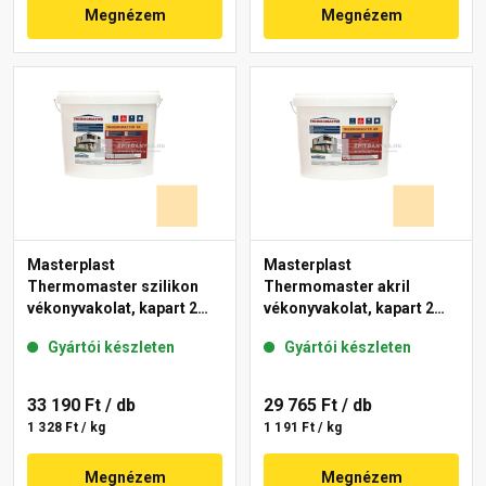
Megnézem
Megnézem
Masterplast
Masterplast
Thermomaster szilikon
Thermomaster akril
vékonyvakolat, kapart 2
vékonyvakolat, kapart 2
mm 01-E 25 kg
mm 01-E 25 kg
Gyártói készleten
Gyártói készleten
33 190 Ft
/ db
29 765 Ft
/ db
1 328 Ft / kg
1 191 Ft / kg
Megnézem
Megnézem