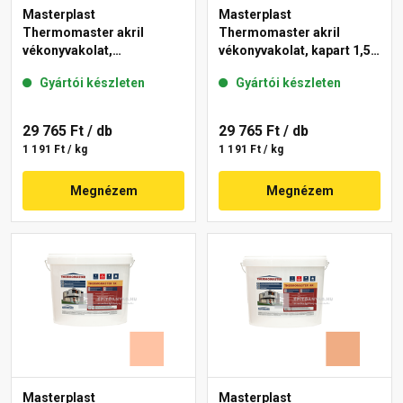
Masterplast
Masterplast
Thermomaster akril
Thermomaster akril
vékonyvakolat,
vékonyvakolat, kapart 1,5
gördülőszemcsés 2 mm
mm 07-D 25 kg
Gyártói készleten
Gyártói készleten
01-E 25 kg
29 765 Ft
/ db
29 765 Ft
/ db
1 191 Ft / kg
1 191 Ft / kg
Megnézem
Megnézem
Masterplast
Masterplast