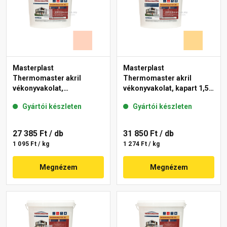
Masterplast
Masterplast
Thermomaster akril
Thermomaster akril
vékonyvakolat,
vékonyvakolat, kapart 1,5
gördülőszemcsés 2 mm
mm 01-D 25 kg
Gyártói készleten
Gyártói készleten
15-E 25 kg
27 385 Ft
/ db
31 850 Ft
/ db
1 095 Ft / kg
1 274 Ft / kg
Megnézem
Megnézem