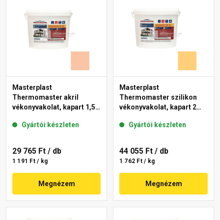
Masterplast
Masterplast
Thermomaster akril
Thermomaster szilikon
vékonyvakolat, kapart 1,5
vékonyvakolat, kapart 2
mm 11-D 25 kg
mm 01-C 25 kg
Gyártói készleten
Gyártói készleten
29 765 Ft
/ db
44 055 Ft
/ db
1 191 Ft / kg
1 762 Ft / kg
Megnézem
Megnézem