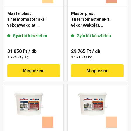
Masterplast
Masterplast
Thermomaster akril
Thermomaster akril
vékonyvakolat,
vékonyvakolat,
gördülőszemcsés 2 mm
gördülőszemcsés 2 mm
Gyártói készleten
Gyártói készleten
01-D 25 kg
17-C 25 kg
31 850 Ft
/ db
29 765 Ft
/ db
1 274 Ft / kg
1 191 Ft / kg
Megnézem
Megnézem