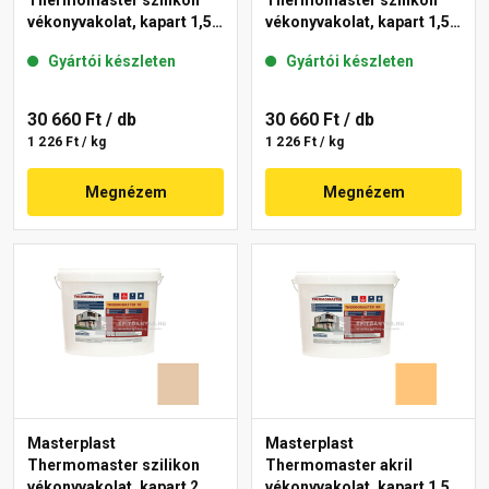
Thermomaster szilikon
Thermomaster szilikon
vékonyvakolat, kapart 1,5
vékonyvakolat, kapart 1,5
mm 48-E 25 kg
mm 11-E 25 kg
Gyártói készleten
Gyártói készleten
30 660 Ft
/ db
30 660 Ft
/ db
1 226 Ft / kg
1 226 Ft / kg
Megnézem
Megnézem
Masterplast
Masterplast
Thermomaster szilikon
Thermomaster akril
vékonyvakolat, kapart 2
vékonyvakolat, kapart 1,5