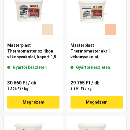
Masterplast
Masterplast
Thermomaster szilikon
Thermomaster akril
vékonyvakolat, kapart 1,5
vékonyvakolat,
mm 47-E 25 kg
gördülőszemcsés 2 mm
Gyártói készleten
Gyártói készleten
11-D 25 kg
30 660 Ft
/ db
29 765 Ft
/ db
1 226 Ft / kg
1 191 Ft / kg
Megnézem
Megnézem