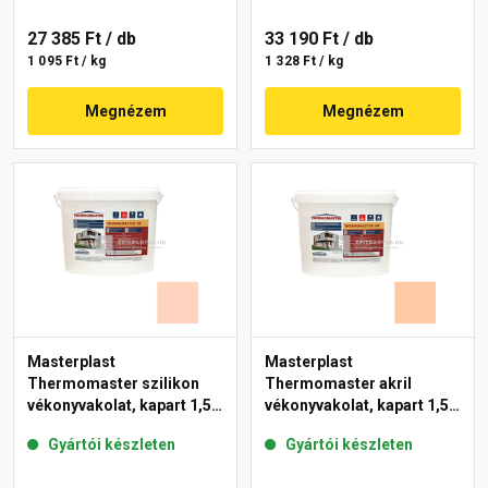
27 385 Ft
/ db
33 190 Ft
/ db
1 095 Ft / kg
1 328 Ft / kg
Megnézem
Megnézem
Masterplast
Masterplast
Thermomaster szilikon
Thermomaster akril
vékonyvakolat, kapart 1,5
vékonyvakolat, kapart 1,5
mm 15-E 25 kg
mm 10-D 25 kg
Gyártói készleten
Gyártói készleten