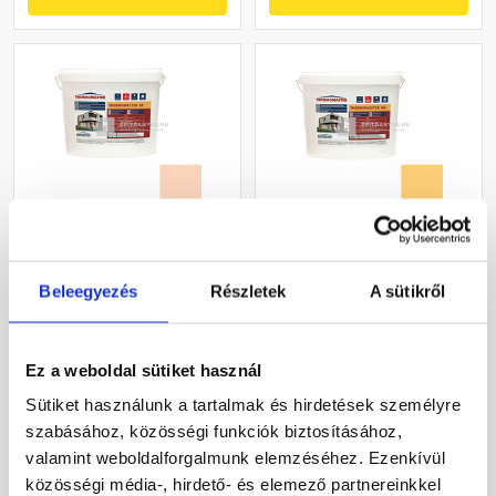
Masterplast
Masterplast
Thermomaster szilikon
Thermomaster akril
Beleegyezés
Részletek
A sütikről
vékonyvakolat, kapart 2
vékonyvakolat, kapart 1,5
mm 11-E 25 kg
mm 01-C 25 kg
Gyártói készleten
Gyártói készleten
Ez a weboldal sütiket használ
30 660 Ft
/ db
40 780 Ft
/ db
Sütiket használunk a tartalmak és hirdetések személyre
1 226 Ft / kg
1 631 Ft / kg
szabásához, közösségi funkciók biztosításához,
valamint weboldalforgalmunk elemzéséhez. Ezenkívül
Megnézem
Megnézem
közösségi média-, hirdető- és elemező partnereinkkel