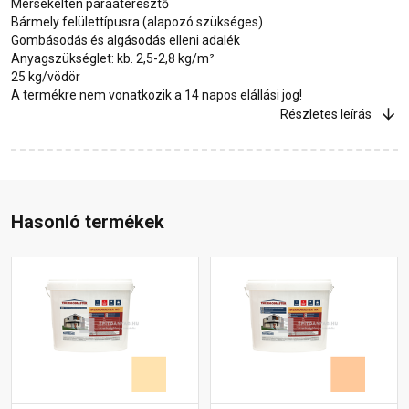
Mérsékelten páraáteresztő
Bármely felülettípusra (alapozó szükséges)
Gombásodás és algásodás elleni adalék
Anyagszükséglet: kb. 2,5-2,8 kg/m²
25 kg/vödör
A termékre nem vonatkozik a 14 napos elállási jog!
Részletes leírás
Hasonló termékek