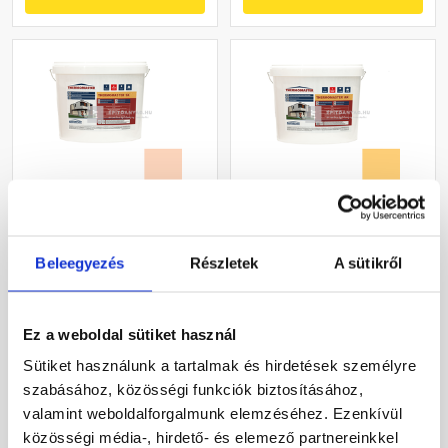
Masterplast
Masterplast
Thermomaster szilikon
Thermomaster akril
Beleegyezés
Részletek
A sütikről
vékonyvakolat, kapart 2
vékonyvakolat, kapart 1,5
mm 11-E 25 kg
mm 01-C 25 kg
Gyártói készleten
Gyártói készleten
Ez a weboldal sütiket használ
30 660 Ft
/ db
40 780 Ft
/ db
Sütiket használunk a tartalmak és hirdetések személyre
1 226 Ft / kg
1 631 Ft / kg
szabásához, közösségi funkciók biztosításához,
valamint weboldalforgalmunk elemzéséhez. Ezenkívül
Megnézem
Megnézem
közösségi média-, hirdető- és elemező partnereinkkel