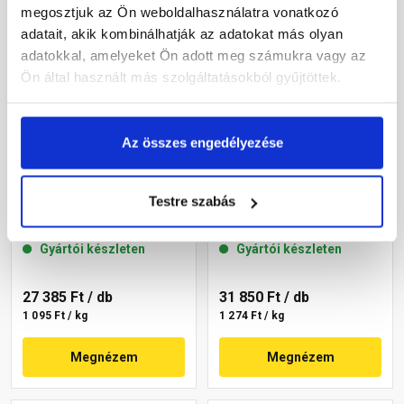
megosztjuk az Ön weboldalhasználatra vonatkozó
adatait, akik kombinálhatják az adatokat más olyan
adatokkal, amelyeket Ön adott meg számukra vagy az
Ön által használt más szolgáltatásokból gyűjtöttek.
Az összes engedélyezése
Masterplast
Masterplast
Thermomaster akril
Thermomaster akril
Testre szabás
vékonyvakolat,
vékonyvakolat,
gördülőszemcsés 2 mm
gördülőszemcsés 2 mm
Gyártói készleten
Gyártói készleten
16-C 25 kg
07-C 25 kg
27 385 Ft
/ db
31 850 Ft
/ db
1 095 Ft / kg
1 274 Ft / kg
Megnézem
Megnézem