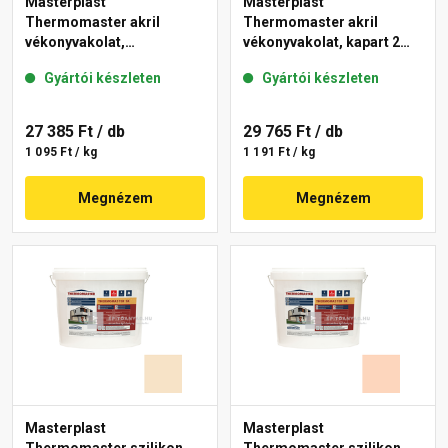
Masterplast
Masterplast
Thermomaster akril
Thermomaster akril
vékonyvakolat,
vékonyvakolat, kapart 2
gördülőszemcsés 2 mm
mm 10-C 25 kg
Gyártói készleten
Gyártói készleten
48-F 25 kg
27 385 Ft
/ db
29 765 Ft
/ db
1 095 Ft / kg
1 191 Ft / kg
Megnézem
Megnézem
Masterplast
Masterplast