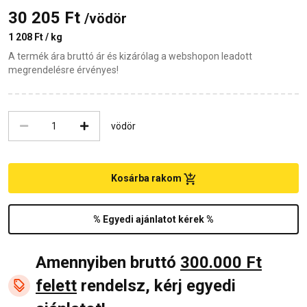
30 205 Ft
/vödör
1 208 Ft / kg
A termék ára bruttó ár és kizárólag a webshopon leadott
megrendelésre érvényes!
vödör
Kosárba rakom
% Egyedi ajánlatot kérek %
Amennyiben bruttó
300.000 Ft
felett
rendelsz, kérj egyedi