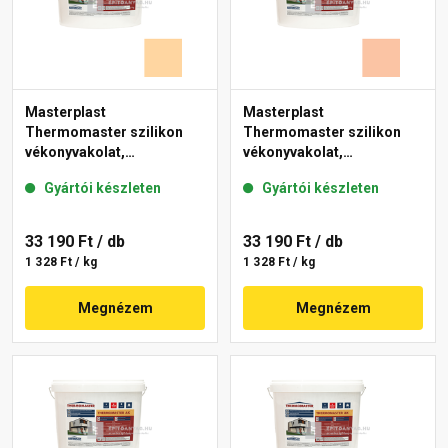
Masterplast
Masterplast
Thermomaster szilikon
Thermomaster szilikon
vékonyvakolat,
vékonyvakolat,
gördülőszemcsés 2 mm
gördülőszemcsés 2 mm
Gyártói készleten
Gyártói készleten
06-E 25 kg
11-D 25 kg
33 190 Ft
/ db
33 190 Ft
/ db
1 328 Ft / kg
1 328 Ft / kg
Megnézem
Megnézem