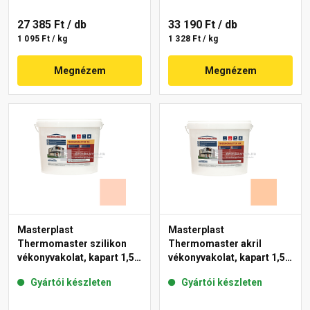
27 385 Ft
/ db
33 190 Ft
/ db
1 095 Ft / kg
1 328 Ft / kg
Megnézem
Megnézem
Masterplast
Masterplast
Thermomaster szilikon
Thermomaster akril
vékonyvakolat, kapart 1,5
vékonyvakolat, kapart 1,5
mm 15-E 25 kg
mm 10-D 25 kg
Gyártói készleten
Gyártói készleten