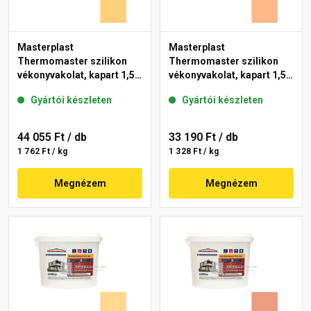
Masterplast
Masterplast
Thermomaster szilikon
Thermomaster szilikon
vékonyvakolat, kapart 1,5
vékonyvakolat, kapart 1,5
mm 01-C 25 kg
mm 10-C 25 kg
Gyártói készleten
Gyártói készleten
44 055 Ft
/ db
33 190 Ft
/ db
1 762 Ft / kg
1 328 Ft / kg
Megnézem
Megnézem