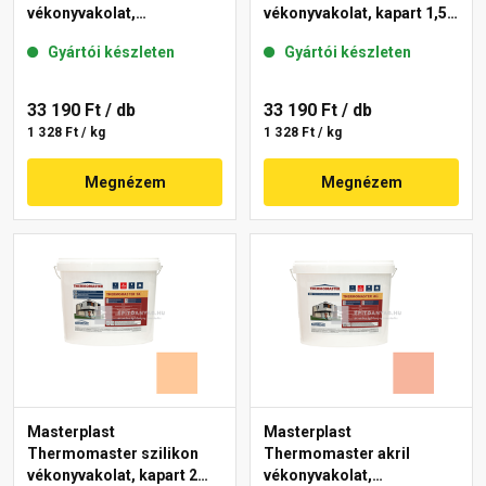
vékonyvakolat,
vékonyvakolat, kapart 1,5
gördülőszemcsés 2 mm
mm 15-C 25 kg
Gyártói készleten
Gyártói készleten
10-C 25 kg
33 190 Ft
/ db
33 190 Ft
/ db
1 328 Ft / kg
1 328 Ft / kg
Megnézem
Megnézem
Masterplast
Masterplast
Thermomaster szilikon
Thermomaster akril
vékonyvakolat, kapart 2
vékonyvakolat,