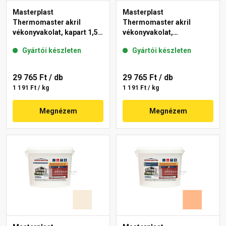
Masterplast
Masterplast
Thermomaster akril
Thermomaster akril
vékonyvakolat, kapart 1,5
vékonyvakolat,
mm 10-C 25 kg
gördülőszemcsés 2 mm
Gyártói készleten
Gyártói készleten
10-D 25 kg
29 765 Ft
/ db
29 765 Ft
/ db
1 191 Ft / kg
1 191 Ft / kg
Megnézem
Megnézem