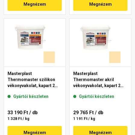
Megnézem
Megnézem
Masterplast
Masterplast
Thermomaster szilikon
Thermomaster akril
vékonyvakolat, kapart 2
vékonyvakolat, kapart 2
mm 01-E 25 kg
mm 01-E 25 kg
Gyártói készleten
Gyártói készleten
33 190 Ft
/ db
29 765 Ft
/ db
1 328 Ft / kg
1 191 Ft / kg
Megnézem
Megnézem