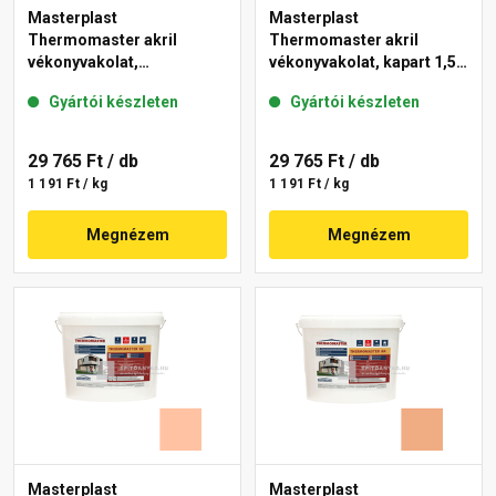
Masterplast
Masterplast
Thermomaster akril
Thermomaster akril
vékonyvakolat,
vékonyvakolat, kapart 1,5
gördülőszemcsés 2 mm
mm 07-D 25 kg
Gyártói készleten
Gyártói készleten
01-E 25 kg
29 765 Ft
/ db
29 765 Ft
/ db
1 191 Ft / kg
1 191 Ft / kg
Megnézem
Megnézem
Masterplast
Masterplast