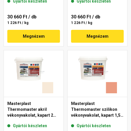
Gyártói készleten
Gyártói készleten
11-C 25 kg
30 660 Ft
/ db
30 660 Ft
/ db
1 226 Ft / kg
1 226 Ft / kg
Megnézem
Megnézem
Masterplast
Masterplast
Thermomaster akril
Thermomaster szilikon
vékonyvakolat, kapart 2
vékonyvakolat, kapart 1,5
mm 47-F 25 kg
mm 17-C 25 kg
Gyártói készleten
Gyártói készleten