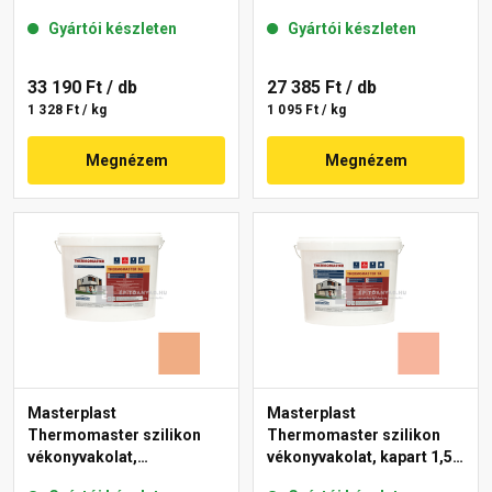
mm 07-D 25 kg
gördülőszemcsés 2 mm
Gyártói készleten
Gyártói készleten
17-D 25 kg
33 190 Ft
/ db
27 385 Ft
/ db
1 328 Ft / kg
1 095 Ft / kg
Megnézem
Megnézem
Masterplast
Masterplast
Thermomaster szilikon
Thermomaster szilikon
vékonyvakolat,
vékonyvakolat, kapart 1,5
gördülőszemcsés 2 mm
mm 17-D 25 kg