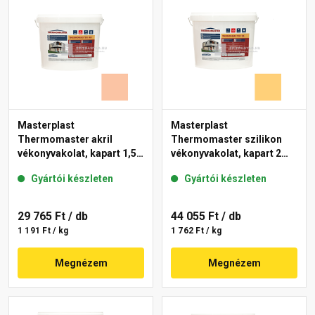
Masterplast
Masterplast
Thermomaster akril
Thermomaster szilikon
vékonyvakolat, kapart 1,5
vékonyvakolat, kapart 2
mm 11-D 25 kg
mm 01-C 25 kg
Gyártói készleten
Gyártói készleten
29 765 Ft
/ db
44 055 Ft
/ db
1 191 Ft / kg
1 762 Ft / kg
Megnézem
Megnézem