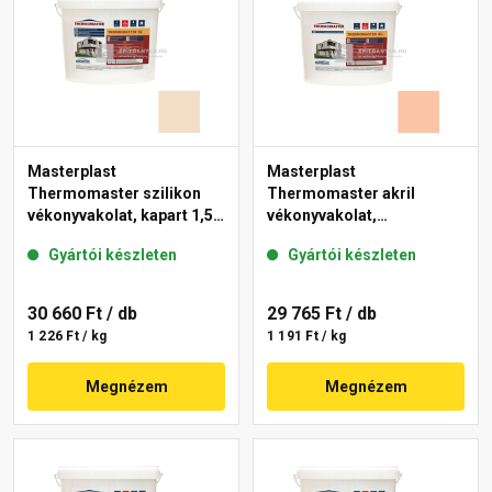
Masterplast
Masterplast
Thermomaster szilikon
Thermomaster akril
vékonyvakolat, kapart 1,5
vékonyvakolat,
mm 47-E 25 kg
gördülőszemcsés 2 mm
Gyártói készleten
Gyártói készleten
11-D 25 kg
30 660 Ft
/ db
29 765 Ft
/ db
1 226 Ft / kg
1 191 Ft / kg
Megnézem
Megnézem