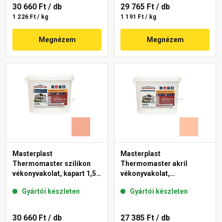
30 660 Ft
/ db
29 765 Ft
/ db
1 226 Ft / kg
1 191 Ft / kg
Megnézem
Megnézem
Masterplast
Masterplast
Thermomaster szilikon
Thermomaster akril
vékonyvakolat, kapart 1,5
vékonyvakolat,
mm 16-C 25 kg
gördülőszemcsés 2 mm
Gyártói készleten
Gyártói készleten
15-D 25 kg
30 660 Ft
/ db
27 385 Ft
/ db