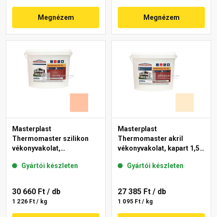
Megnézem
Megnézem
Masterplast
Masterplast
Thermomaster szilikon
Thermomaster akril
vékonyvakolat,
vékonyvakolat, kapart 1,5
gördülőszemcsés 2 mm
mm 01-F 25 kg
Gyártói készleten
Gyártói készleten
15-D 25 kg
30 660 Ft
/ db
27 385 Ft
/ db
1 226 Ft / kg
1 095 Ft / kg