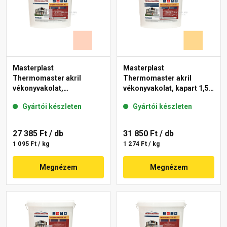
Masterplast
Masterplast
Thermomaster akril
Thermomaster akril
vékonyvakolat,
vékonyvakolat, kapart 1,5
gördülőszemcsés 2 mm
mm 01-D 25 kg
Gyártói készleten
Gyártói készleten
15-E 25 kg
27 385 Ft
/ db
31 850 Ft
/ db
1 095 Ft / kg
1 274 Ft / kg
Megnézem
Megnézem