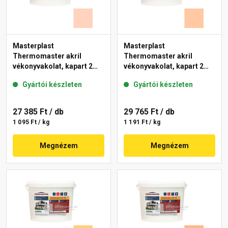
Masterplast
Masterplast
Thermomaster akril
Thermomaster akril
vékonyvakolat, kapart 2
vékonyvakolat, kapart 2
mm 15-E 25 kg
mm 10-D 25 kg
Gyártói készleten
Gyártói készleten
27 385 Ft
/ db
29 765 Ft
/ db
1 095 Ft / kg
1 191 Ft / kg
Megnézem
Megnézem