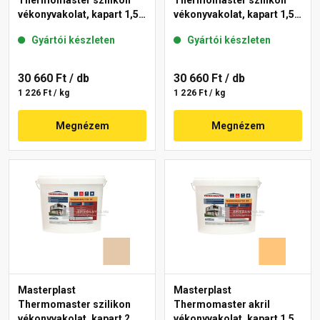
Thermomaster szilikon
Thermomaster szilikon
vékonyvakolat, kapart 1,5
vékonyvakolat, kapart 1,5
mm 48-E 25 kg
mm 11-E 25 kg
Gyártói készleten
Gyártói készleten
30 660 Ft
/ db
30 660 Ft
/ db
1 226 Ft / kg
1 226 Ft / kg
Megnézem
Megnézem
Masterplast
Masterplast
Thermomaster szilikon
Thermomaster akril
vékonyvakolat, kapart 2
vékonyvakolat, kapart 1,5