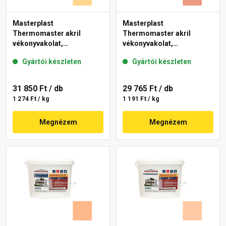
Masterplast
Masterplast
Thermomaster akril
Thermomaster akril
vékonyvakolat,
vékonyvakolat,
gördülőszemcsés 2 mm
gördülőszemcsés 2 mm
Gyártói készleten
Gyártói készleten
01-D 25 kg
17-C 25 kg
31 850 Ft
/ db
29 765 Ft
/ db
1 274 Ft / kg
1 191 Ft / kg
Megnézem
Megnézem