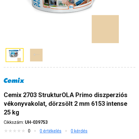
Cemix 2703 StrukturOLA Primo diszperziós
vékonyvakolat, dörzsölt 2 mm 6153 intense
25 kg
Cikkszám:
UH-039753
0
0 értékelés
0 kérdés