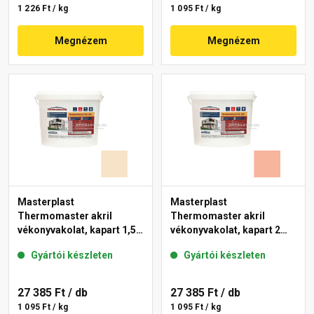
1 226 Ft / kg
1 095 Ft / kg
Megnézem
Megnézem
Masterplast
Masterplast
Thermomaster akril
Thermomaster akril
vékonyvakolat, kapart 1,5
vékonyvakolat, kapart 2
mm 48-E 25 kg
mm 17-D 25 kg
Gyártói készleten
Gyártói készleten
27 385 Ft
/ db
27 385 Ft
/ db
1 095 Ft / kg
1 095 Ft / kg