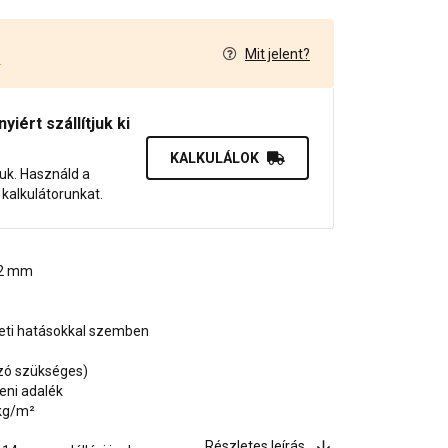
Mit jelent?
4
iért szállítjuk ki
KALKULÁLOK
juk. Használd a
dő kalkulátorunkat.
, 2 mm
zeti hatásokkal szemben
ozó szükséges)
eni adalék
 kg/m²
Részletes leírás