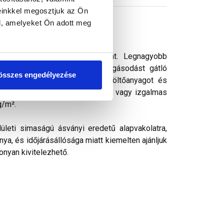
einkkel megosztjuk az Ön
l, amelyeket Ön adott meg
s vékonyvakolat. vékonyvakolat. Legnagyobb
ek kedvelt színezővakolata. Algásodást gátló
összes engedélyezése
rásálló pigmenteket, ásványi töltőanyagot és
k, ezáltal kellemes színharmónia vagy izgalmas
g/m².
ületi simaságú ásványi eredetű alapvakolatra,
ya, és időjárásállósága miatt kiemelten ajánljuk
onyan kivitelezhető.