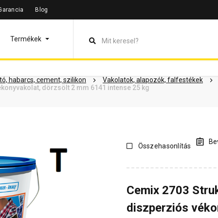
Garancia
Blog
leírás
Termékinformáció
Dokumentumok
Vásárlói vélem
Termékek
ó, habarcs, cement, szilikon
Vakolatok, alapozók, falfestékek
konyvakolat, dörzsölt 2 mm 6141 intense 25 kg
Bev
Összehasonlítás
Cemix 2703 Stru
diszperziós véko