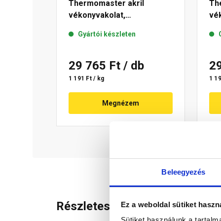
Thermomaster akril
Th
vékonyvakolat,
vék
gördülőszemcsés 2 mm 01-
mm
Gyártói készleten
E 25 kg
29 765 Ft
/ db
2
1 191 Ft / kg
1 19
Megnézem
Beleegyezés
Részletes leírás
Ez a weboldal sütiket haszn
Sütiket használunk a tartal