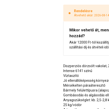
Rendelésre
Átvehető akár: 2026-08-1
Mikor vehető át, menny
hozzád?
Akár 12000 Ft-tól kiszállít
szállítási díj és átvételi i
Diszperziós dörzsölt vakolat
Intense 6141 színű
Víztaszító
Jó ellenállóképesség környe
Mérsékelten páraáteresztő
Bármely felülettípusra (alap
Gombásodás és algásodás ell
Anyagszükséglet: kb. 2,5-2,8
25 kg/vödör