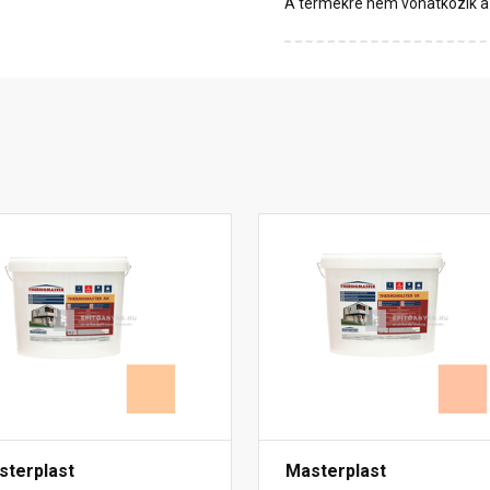
A termékre nem vonatkozik a 1
sterplast
Masterplast