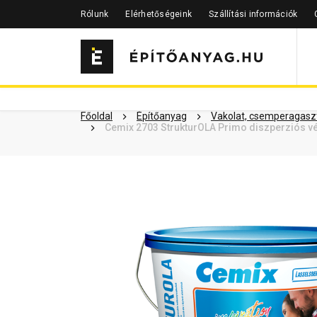
Rólunk
Elérhetőségeink
Szállítási információk
Szükséged lehet rá
Részletes 
Kapcsolódó cikkek
Főoldal
Építőanyag
Vakolat, csemperagaszt
Cemix 2703 StrukturOLA Primo diszperziós vé