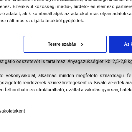
hez. Ezenkívül közösségi média-, hirdető- és elemező partner
zó adatait, akik kombinálhatják az adatokat más olyan adatokka
alál a termékkel kapcsolatban. Kérjük, figyelmesen olvassa el!
sznált más szolgáltatásokból gyűjtöttek.
kevert, dörzsölt hatású diszperziós bázisú, ﬁnomszemcsé
telezhető és az ára miatt is a polisztirolos hőszigetelés
Testre szabás
Az 
ilag nem páraáteresztő. Vizes diszperziós kötőanyagot, időjá
álasztékában pasztell és intenzív színek egyaránt megtalálható
st gátló összetevőt is tartalmaz. Anyagszükséglet: kb. 2,5-2,8 k
tó vékonyvakolat, alkalmas minden megfelelő szilárdságú, fel
hőszigetelő rendszerek színezőrétegeként is. Kiváló ár-érték arán
n felhordható és struktúrálható, ezáltal a vakolás gyorsan, haték
vakolataként