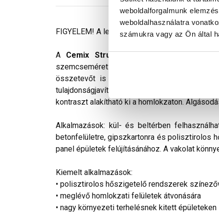
weboldalforgalmunk elemzésé
weboldalhasználatra vonatko
FIGYELEM! A leírás végén fontos információkat t
számukra vagy az Ön által ha
A
Cemix StrukturOLA Primo
gyárilag elő
szemcseméret: 2 mm. Viszonylag könnyen kivi
összetevőt is tartalmaz. Az anyag gyakorlat
tulajdonságjavító adalékokat tartalmaz. Színv
kontraszt alakítható ki a homlokzaton. Algásodá
Alkalmazások: kül- és beltérben felhasználha
betonfelületre, gipszkartonra és polisztirolos 
panel épületek felújításánához. A vakolat könnye
Kiemelt alkalmazások:
• polisztirolos hőszigetelő rendszerek színező
• meglévő homlokzati felületek átvonására
• nagy környezeti terhelésnek kitett épületeken