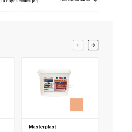
4 napos elállási jog!
Előző
Következő
Masterplast