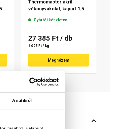
Thermomaster akril
5
vékonyvakolat, kapart 1,5
mm 11-C 25 kg
Gyártói készleten
27 385 Ft
/ db
1 095 Ft / kg
Megnézem
A sütikről
tosításához, valamint