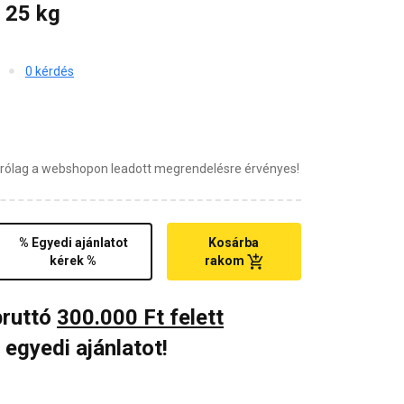
 25 kg
0 kérdés
zárólag a webshopon leadott megrendelésre érvényes!
% Egyedi ajánlatot
Kosárba
kérek %
rakom
bruttó
300.000 Ft felett
 egyedi ajánlatot!