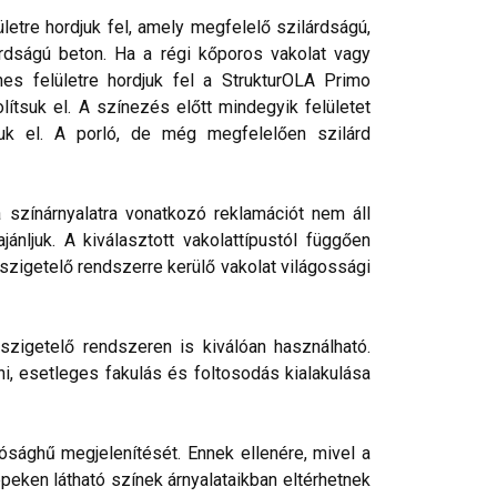
etre hordjuk fel, amely megfelelő szilárdságú,
rdságú beton. Ha a régi kőporos vakolat vagy
nes felületre hordjuk fel a StrukturOLA Primo
lítsuk el. A színezés előtt mindegyik felületet
tjuk el. A porló, de még megfelelően szilárd
a színárnyalatra vonatkozó reklamációt nem áll
nljuk. A kiválasztott vakolattípustól függően
őszigetelő rendszerre kerülő vakolat világossági
szigetelő rendszeren is kiválóan használható.
ni, esetleges fakulás és foltosodás kialakulása
ósághű megjelenítését. Ennek ellenére, mivel a
peken látható színek árnyalataikban eltérhetnek