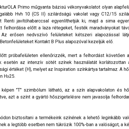
kturOLA Primo műgyanta bázisú vékonyvakolatot olyan alapfelül
alább Hvh 10 (CS II) szilárdságú vakolat vagy C12/15 szilá
t Renti javítóhabarccsal egyenlíthetjük ki, majd a sima egye
 felhordása előtt a laza rétegeket, festék maradványokat távo
. Az erősen nedvszívó felületeket kétszeri alapozással lá
 Betonfelületeket Kontakt B Plus alapozóval kezeljük elő.
lőtt próbafelületen ellenőrizzék, mert a felhordást követően 
esetén az intenzív sötét színek használatát korlátozottan ajá
sági értéket (H), melyet az Inspiration színkártya tartalmaz. A h
n H≥25.
lő képen "T" szimbólum látható, az a szín alapvakolaton és hő
ve, azt a színt a gyártó hőszigetelésre nem javasolja felhorda
don biztosítani a termékeink színének a lehető leginkább val
nek a legtöbb esetben nem tükrözik 100%-ban a valóságot, a ké