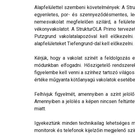
Alapfelülettel szembeni követelmények: A Stru
egyenletes, por- és szennyeződésmentes, leg
nemesvakolat megfelelően szilárd, a felülete
vékonyvakolatot. A StrukturOLA Primo tervezett
Putzgrund vakolatalapozóval kell előkezelni
alapfelületeket Tiefengrund-dal kell előkezelni.
Kérjük, hogy a vakolat színét a feldolgozás e
módunkban elfogadni. Hőszigetelő rendszerek 
figyelembe kell venni a színhez tartozó világos
értéke műgyanta kötőanyagú vakolatok esetébe
Felhívjuk figyelmét, amennyiben a színt jelö
Amennyiben a jelölés a képen nincsen feltüntet
miatt.
Igyekeztünk minden technikailag lehetséges mó
monitorok és telefonok kijelzőin megjelenő szí