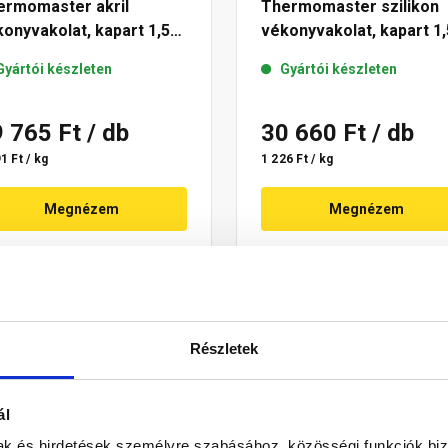
ermomaster akril
Thermomaster szilikon
onyvakolat, kapart 1,5
vékonyvakolat, kapart 1,
 07-D 25 kg
mm 15-D 25 kg
Gyártói készleten
Gyártói készleten
9 765 Ft
/ db
30 660 Ft
/ db
1 Ft / kg
1 226 Ft / kg
Megnézem
Megnézem
Részletek
ál
mak és hirdetések személyre szabásához, közösségi funkciók biz