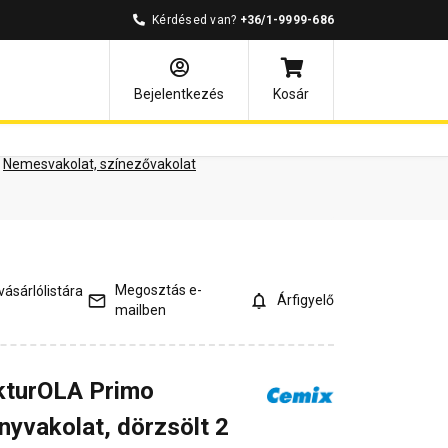
Kérdésed van?
+36/1-9999-686
ények
Kérdések és válaszok
Bejelentkezés
Kosár
Nemesvakolat, színezővakolat
Megosztás e-
ásárlólistára
Árfigyelő
mailben
kturOLA Primo
nyvakolat, dörzsölt 2