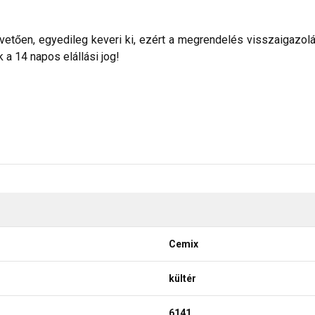
etően, egyedileg keveri ki, ezért a megrendelés visszaigazolása 
a 14 napos elállási jog!
Cemix
kültér
6141