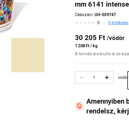
mm 6141 intense
Cikkszám:
UH-039747
0
0 értékelés
30 205 Ft
/vödör
1 208 Ft / kg
A termék ára bruttó ár és ki
vödör
Amennyiben 
rendelsz, kérj