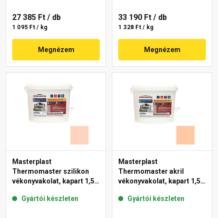
27 385 Ft
/ db
33 190 Ft
/ db
1 095 Ft / kg
1 328 Ft / kg
Megnézem
Megnézem
Masterplast
Masterplast
Thermomaster szilikon
Thermomaster akril
vékonyvakolat, kapart 1,5
vékonyvakolat, kapart 1,5
mm 15-E 25 kg
mm 10-D 25 kg
Gyártói készleten
Gyártói készleten