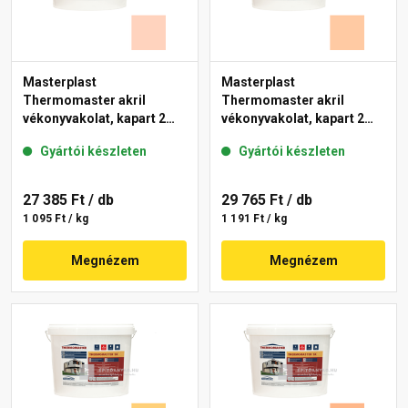
Masterplast
Masterplast
Thermomaster akril
Thermomaster akril
vékonyvakolat, kapart 2
vékonyvakolat, kapart 2
mm 15-E 25 kg
mm 10-D 25 kg
Gyártói készleten
Gyártói készleten
27 385 Ft
/ db
29 765 Ft
/ db
1 095 Ft / kg
1 191 Ft / kg
Megnézem
Megnézem