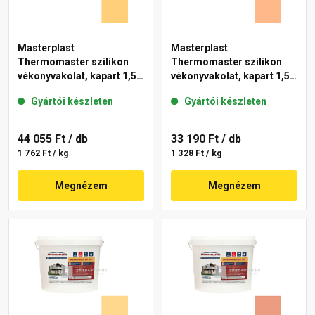
Masterplast
Masterplast
Thermomaster szilikon
Thermomaster szilikon
vékonyvakolat, kapart 1,5
vékonyvakolat, kapart 1,5
mm 01-C 25 kg
mm 10-C 25 kg
Gyártói készleten
Gyártói készleten
44 055 Ft
/ db
33 190 Ft
/ db
1 762 Ft / kg
1 328 Ft / kg
Megnézem
Megnézem