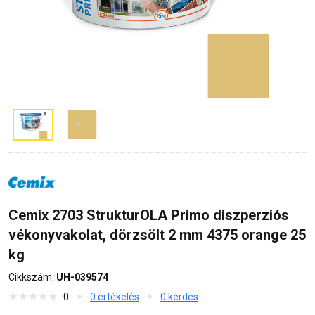
Cemix 2703 StrukturOLA Primo diszperziós
vékonyvakolat, dörzsölt 2 mm 4375 orange 25
kg
Cikkszám:
UH-039574
0
0 értékelés
0 kérdés