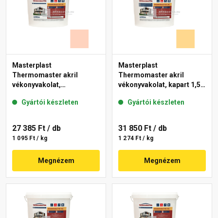
Masterplast
Masterplast
Thermomaster akril
Thermomaster akril
vékonyvakolat,
vékonyvakolat, kapart 1,5
gördülőszemcsés 2 mm
mm 01-D 25 kg
Gyártói készleten
Gyártói készleten
15-E 25 kg
27 385 Ft
/ db
31 850 Ft
/ db
1 095 Ft / kg
1 274 Ft / kg
Megnézem
Megnézem