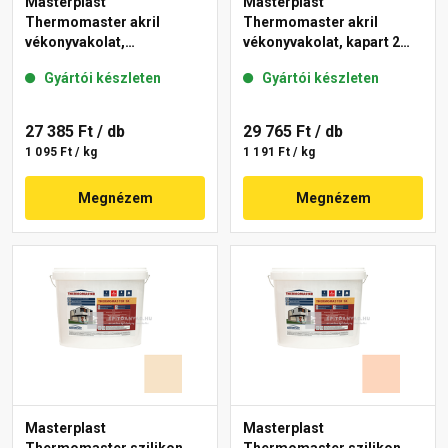
Masterplast
Masterplast
Thermomaster akril
Thermomaster akril
vékonyvakolat,
vékonyvakolat, kapart 2
gördülőszemcsés 2 mm
mm 10-C 25 kg
Gyártói készleten
Gyártói készleten
48-F 25 kg
27 385 Ft
/ db
29 765 Ft
/ db
1 095 Ft / kg
1 191 Ft / kg
Megnézem
Megnézem
Masterplast
Masterplast