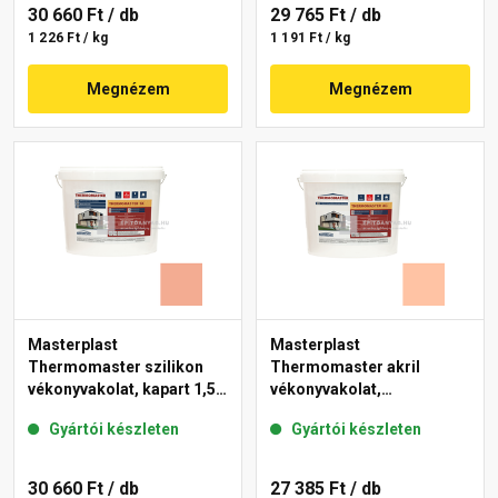
30 660 Ft
/ db
29 765 Ft
/ db
1 226 Ft / kg
1 191 Ft / kg
Megnézem
Megnézem
Masterplast
Masterplast
Thermomaster szilikon
Thermomaster akril
vékonyvakolat, kapart 1,5
vékonyvakolat,
mm 16-C 25 kg
gördülőszemcsés 2 mm
Gyártói készleten
Gyártói készleten
15-D 25 kg
30 660 Ft
/ db
27 385 Ft
/ db