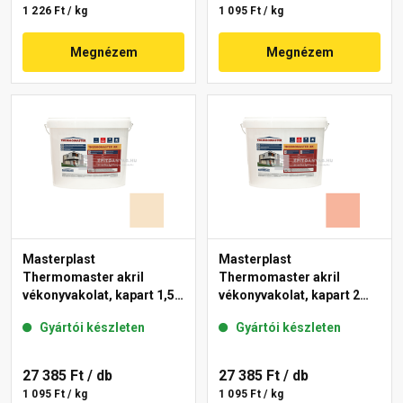
1 226 Ft / kg
1 095 Ft / kg
Megnézem
Megnézem
Masterplast
Masterplast
Thermomaster akril
Thermomaster akril
vékonyvakolat, kapart 1,5
vékonyvakolat, kapart 2
mm 48-E 25 kg
mm 17-D 25 kg
Gyártói készleten
Gyártói készleten
27 385 Ft
/ db
27 385 Ft
/ db
1 095 Ft / kg
1 095 Ft / kg