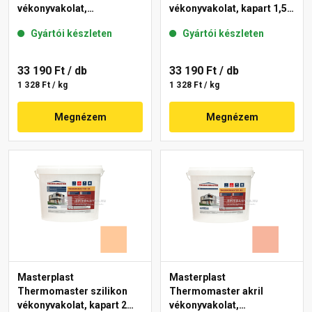
vékonyvakolat,
vékonyvakolat, kapart 1,5
gördülőszemcsés 2 mm
mm 15-C 25 kg
Gyártói készleten
Gyártói készleten
10-C 25 kg
33 190 Ft
/ db
33 190 Ft
/ db
1 328 Ft / kg
1 328 Ft / kg
Megnézem
Megnézem
Masterplast
Masterplast
Thermomaster szilikon
Thermomaster akril
vékonyvakolat, kapart 2
vékonyvakolat,