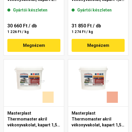
mm 47-D 25 kg
mm 06-D 25 kg
Gyártói készleten
Gyártói készleten
30 660 Ft
/ db
31 850 Ft
/ db
1 226 Ft / kg
1 274 Ft / kg
Megnézem
Megnézem
Masterplast
Masterplast
Thermomaster akril
Thermomaster akril
vékonyvakolat, kapart 1,5
vékonyvakolat, kapart 1,5
mm 01-E 25 kg
mm 16-C 25 kg