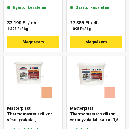
mm 07-D 25 kg
gördülőszemcsés 2 mm
Gyártói készleten
Gyártói készleten
17-D 25 kg
33 190 Ft
/ db
27 385 Ft
/ db
1 328 Ft / kg
1 095 Ft / kg
Megnézem
Megnézem
Masterplast
Masterplast
Thermomaster szilikon
Thermomaster szilikon
vékonyvakolat,
vékonyvakolat, kapart 1,5
gördülőszemcsés 2 mm
mm 17-D 25 kg