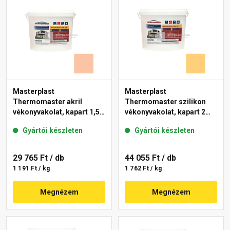
Masterplast
Masterplast
Thermomaster akril
Thermomaster szilikon
vékonyvakolat, kapart 1,5
vékonyvakolat, kapart 2
mm 11-D 25 kg
mm 01-C 25 kg
Gyártói készleten
Gyártói készleten
29 765 Ft
/ db
44 055 Ft
/ db
1 191 Ft / kg
1 762 Ft / kg
Megnézem
Megnézem