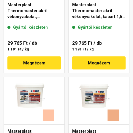
Masterplast
Masterplast
Thermomaster akril
Thermomaster akril
vékonyvakolat,
vékonyvakolat, kapart 1,5
gördülőszemcsés 2 mm
mm 07-D 25 kg
Gyártói készleten
Gyártói készleten
01-E 25 kg
29 765 Ft
/ db
29 765 Ft
/ db
1 191 Ft / kg
1 191 Ft / kg
Megnézem
Megnézem
Masterplast
Masterplast