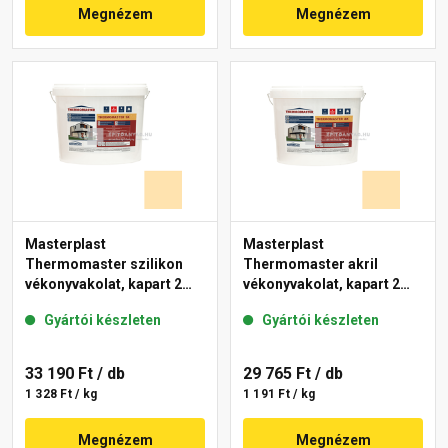
Megnézem
Megnézem
Masterplast
Masterplast
Thermomaster szilikon
Thermomaster akril
vékonyvakolat, kapart 2
vékonyvakolat, kapart 2
mm 01-E 25 kg
mm 01-E 25 kg
Gyártói készleten
Gyártói készleten
33 190 Ft
/ db
29 765 Ft
/ db
1 328 Ft / kg
1 191 Ft / kg
Megnézem
Megnézem