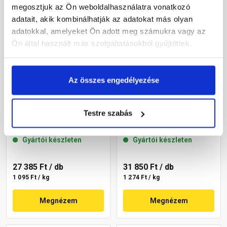
megosztjuk az Ön weboldalhasználatra vonatkozó
adatait, akik kombinálhatják az adatokat más olyan
adatokkal, amelyeket Ön adott meg számukra vagy az
Ön által használt más szolgáltatásokból gyűjtöttek.
Az összes engedélyezése
Masterplast
Masterplast
Thermomaster akril
Thermomaster akril
Testre szabás
vékonyvakolat,
vékonyvakolat,
gördülőszemcsés 2 mm
gördülőszemcsés 2 mm
Gyártói készleten
Gyártói készleten
16-C 25 kg
07-C 25 kg
27 385 Ft
/ db
31 850 Ft
/ db
1 095 Ft / kg
1 274 Ft / kg
Megnézem
Megnézem