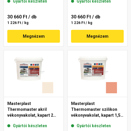
Gyártói készleten
Gyártói készleten
11-C 25 kg
30 660 Ft
/ db
30 660 Ft
/ db
1 226 Ft / kg
1 226 Ft / kg
Megnézem
Megnézem
Masterplast
Masterplast
Thermomaster akril
Thermomaster szilikon
vékonyvakolat, kapart 2
vékonyvakolat, kapart 1,5
mm 47-F 25 kg
mm 17-C 25 kg
Gyártói készleten
Gyártói készleten