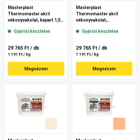
Masterplast
Masterplast
Thermomaster akril
Thermomaster akril
vékonyvakolat, kapart 1,5
vékonyvakolat,
mm 10-C 25 kg
gördülőszemcsés 2 mm
Gyártói készleten
Gyártói készleten
10-D 25 kg
29 765 Ft
/ db
29 765 Ft
/ db
1 191 Ft / kg
1 191 Ft / kg
Megnézem
Megnézem