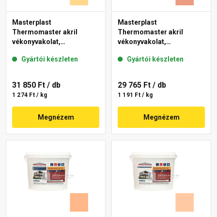
Masterplast
Masterplast
Thermomaster akril
Thermomaster akril
vékonyvakolat,
vékonyvakolat,
gördülőszemcsés 2 mm
gördülőszemcsés 2 mm
Gyártói készleten
Gyártói készleten
01-D 25 kg
17-C 25 kg
31 850 Ft
/ db
29 765 Ft
/ db
1 274 Ft / kg
1 191 Ft / kg
Megnézem
Megnézem