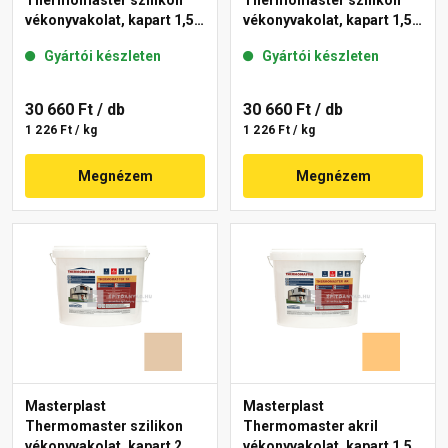
Thermomaster szilikon
Thermomaster szilikon
vékonyvakolat, kapart 1,5
vékonyvakolat, kapart 1,5
mm 48-E 25 kg
mm 11-E 25 kg
Gyártói készleten
Gyártói készleten
30 660 Ft
/ db
30 660 Ft
/ db
1 226 Ft / kg
1 226 Ft / kg
Megnézem
Megnézem
Masterplast
Masterplast
Thermomaster szilikon
Thermomaster akril
vékonyvakolat, kapart 2
vékonyvakolat, kapart 1,5