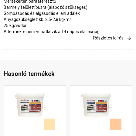
Mérsékelten páraáteresztő
Bármely felülettípusra (alapozó szükséges)
Gombásodás és algásodás elleni adalék
Anyagszükséglet: kb. 2,5-2,8 kg/m²
25 kg/vödör
A termékre nem vonatkozik a 14 napos elállási jog!
Részletes leírás
Hasonló termékek