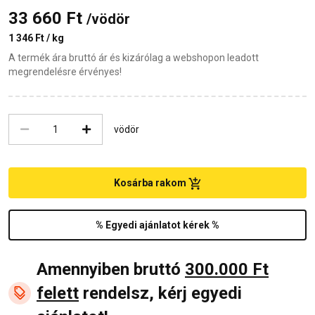
33 660 Ft
/vödör
1 346 Ft / kg
A termék ára bruttó ár és kizárólag a webshopon leadott
megrendelésre érvényes!
vödör
Kosárba rakom
% Egyedi ajánlatot kérek %
Amennyiben bruttó
300.000 Ft
felett
rendelsz, kérj egyedi