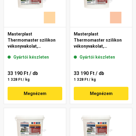
Masterplast
Masterplast
Thermomaster szilikon
Thermomaster szilikon
vékonyvakolat,
vékonyvakolat,
gördülőszemcsés 2 mm
gördülőszemcsés 2 mm
Gyártói készleten
Gyártói készleten
06-E 25 kg
11-D 25 kg
33 190 Ft
/ db
33 190 Ft
/ db
1 328 Ft / kg
1 328 Ft / kg
Megnézem
Megnézem