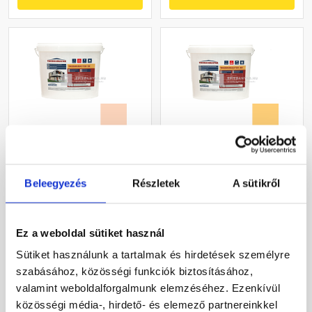
Masterplast
Masterplast
Thermomaster szilikon
Thermomaster akril
Beleegyezés
Részletek
A sütikről
vékonyvakolat, kapart 2
vékonyvakolat, kapart 1,5
mm 11-E 25 kg
mm 01-C 25 kg
Gyártói készleten
Gyártói készleten
Ez a weboldal sütiket használ
30 660 Ft
/ db
40 780 Ft
/ db
Sütiket használunk a tartalmak és hirdetések személyre
1 226 Ft / kg
1 631 Ft / kg
szabásához, közösségi funkciók biztosításához,
valamint weboldalforgalmunk elemzéséhez. Ezenkívül
Megnézem
Megnézem
közösségi média-, hirdető- és elemező partnereinkkel