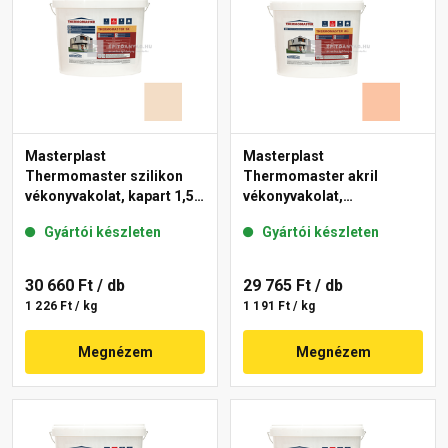
Masterplast
Masterplast
Thermomaster szilikon
Thermomaster akril
vékonyvakolat, kapart 1,5
vékonyvakolat,
mm 47-E 25 kg
gördülőszemcsés 2 mm
Gyártói készleten
Gyártói készleten
11-D 25 kg
30 660 Ft
/ db
29 765 Ft
/ db
1 226 Ft / kg
1 191 Ft / kg
Megnézem
Megnézem