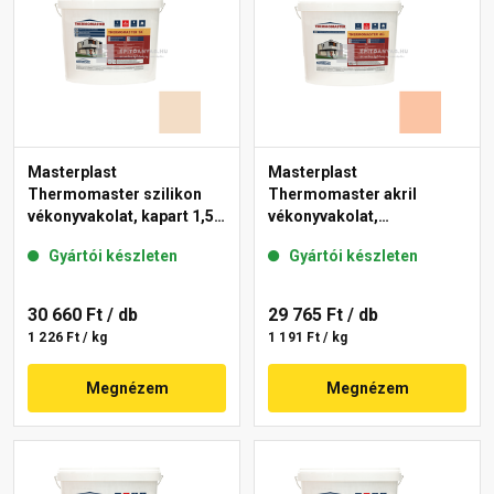
Masterplast
Masterplast
Thermomaster szilikon
Thermomaster akril
vékonyvakolat, kapart 1,5
vékonyvakolat,
mm 47-E 25 kg
gördülőszemcsés 2 mm
Gyártói készleten
Gyártói készleten
11-D 25 kg
30 660 Ft
/ db
29 765 Ft
/ db
1 226 Ft / kg
1 191 Ft / kg
Megnézem
Megnézem