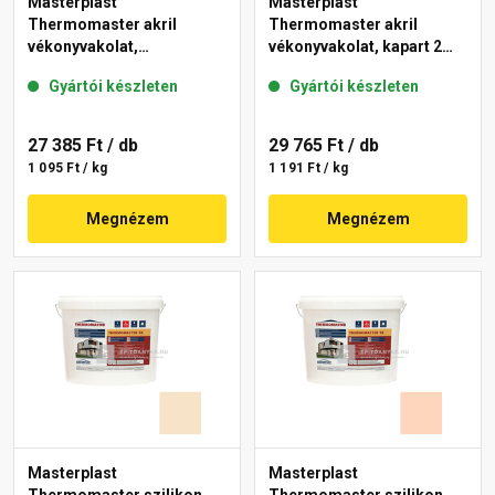
Masterplast
Masterplast
Thermomaster akril
Thermomaster akril
vékonyvakolat,
vékonyvakolat, kapart 2
gördülőszemcsés 2 mm
mm 10-C 25 kg
Gyártói készleten
Gyártói készleten
48-F 25 kg
27 385 Ft
/ db
29 765 Ft
/ db
1 095 Ft / kg
1 191 Ft / kg
Megnézem
Megnézem
Masterplast
Masterplast