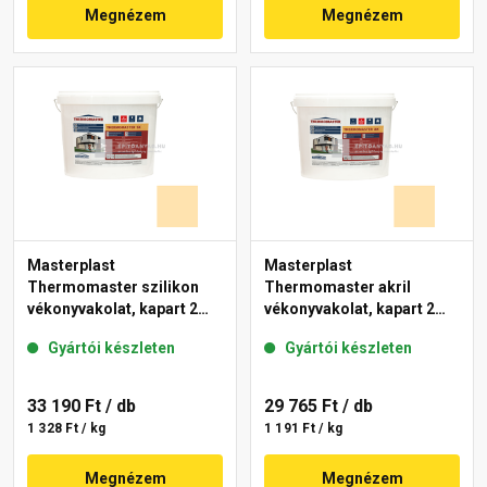
Megnézem
Megnézem
Masterplast
Masterplast
Thermomaster szilikon
Thermomaster akril
vékonyvakolat, kapart 2
vékonyvakolat, kapart 2
mm 01-E 25 kg
mm 01-E 25 kg
Gyártói készleten
Gyártói készleten
33 190 Ft
/ db
29 765 Ft
/ db
1 328 Ft / kg
1 191 Ft / kg
Megnézem
Megnézem