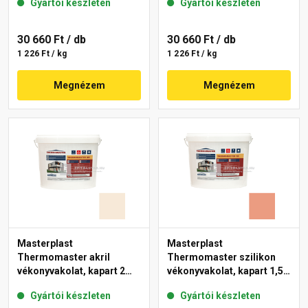
Gyártói készleten
Gyártói készleten
11-C 25 kg
30 660 Ft
/ db
30 660 Ft
/ db
1 226 Ft / kg
1 226 Ft / kg
Megnézem
Megnézem
Masterplast
Masterplast
Thermomaster akril
Thermomaster szilikon
vékonyvakolat, kapart 2
vékonyvakolat, kapart 1,5
mm 47-F 25 kg
mm 17-C 25 kg
Gyártói készleten
Gyártói készleten