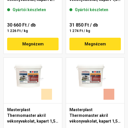
mm 47-D 25 kg
mm 06-D 25 kg
Gyártói készleten
Gyártói készleten
30 660 Ft
/ db
31 850 Ft
/ db
1 226 Ft / kg
1 274 Ft / kg
Megnézem
Megnézem
Masterplast
Masterplast
Thermomaster akril
Thermomaster akril
vékonyvakolat, kapart 1,5
vékonyvakolat, kapart 1,5
mm 01-E 25 kg
mm 16-C 25 kg