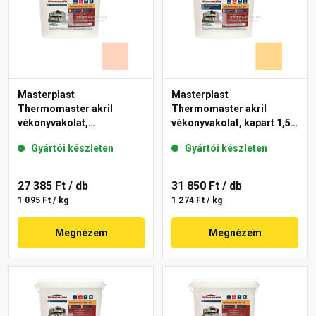
Masterplast
Masterplast
Thermomaster akril
Thermomaster akril
vékonyvakolat,
vékonyvakolat, kapart 1,5
gördülőszemcsés 2 mm
mm 01-D 25 kg
Gyártói készleten
Gyártói készleten
15-E 25 kg
27 385 Ft
/ db
31 850 Ft
/ db
1 095 Ft / kg
1 274 Ft / kg
Megnézem
Megnézem