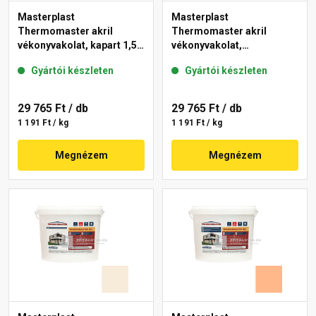
Masterplast
Masterplast
Thermomaster akril
Thermomaster akril
vékonyvakolat, kapart 1,5
vékonyvakolat,
mm 10-C 25 kg
gördülőszemcsés 2 mm
Gyártói készleten
Gyártói készleten
10-D 25 kg
29 765 Ft
/ db
29 765 Ft
/ db
1 191 Ft / kg
1 191 Ft / kg
Megnézem
Megnézem