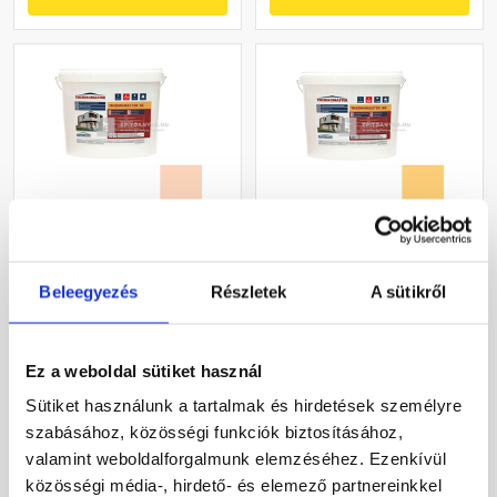
Masterplast
Masterplast
Thermomaster szilikon
Thermomaster akril
Beleegyezés
Részletek
A sütikről
vékonyvakolat, kapart 2
vékonyvakolat, kapart 1,5
mm 11-E 25 kg
mm 01-C 25 kg
Gyártói készleten
Gyártói készleten
Ez a weboldal sütiket használ
30 660 Ft
/ db
40 780 Ft
/ db
Sütiket használunk a tartalmak és hirdetések személyre
1 226 Ft / kg
1 631 Ft / kg
szabásához, közösségi funkciók biztosításához,
valamint weboldalforgalmunk elemzéséhez. Ezenkívül
Megnézem
Megnézem
közösségi média-, hirdető- és elemező partnereinkkel