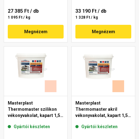
27 385 Ft
/ db
33 190 Ft
/ db
1 095 Ft / kg
1 328 Ft / kg
Megnézem
Megnézem
Masterplast
Masterplast
Thermomaster szilikon
Thermomaster akril
vékonyvakolat, kapart 1,5
vékonyvakolat, kapart 1,5
mm 15-E 25 kg
mm 10-D 25 kg
Gyártói készleten
Gyártói készleten