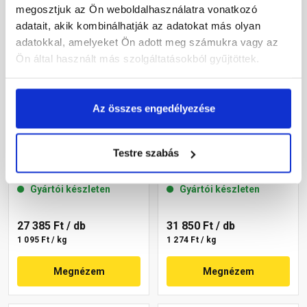
megosztjuk az Ön weboldalhasználatra vonatkozó
adatait, akik kombinálhatják az adatokat más olyan
adatokkal, amelyeket Ön adott meg számukra vagy az
Ön által használt más szolgáltatásokból gyűjtöttek.
Az összes engedélyezése
Masterplast
Masterplast
Thermomaster akril
Thermomaster akril
Testre szabás
vékonyvakolat,
vékonyvakolat,
gördülőszemcsés 2 mm
gördülőszemcsés 2 mm
Gyártói készleten
Gyártói készleten
16-C 25 kg
07-C 25 kg
27 385 Ft
/ db
31 850 Ft
/ db
1 095 Ft / kg
1 274 Ft / kg
Megnézem
Megnézem