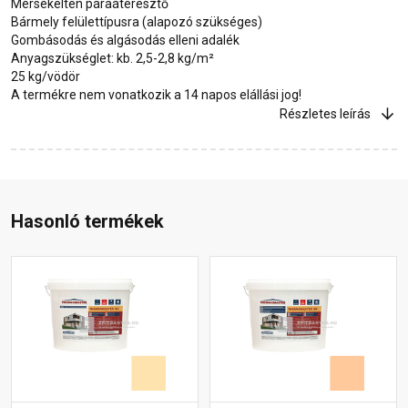
Mérsékelten páraáteresztő
Bármely felülettípusra (alapozó szükséges)
Gombásodás és algásodás elleni adalék
Anyagszükséglet: kb. 2,5-2,8 kg/m²
25 kg/vödör
A termékre nem vonatkozik a 14 napos elállási jog!
Részletes leírás
Hasonló termékek