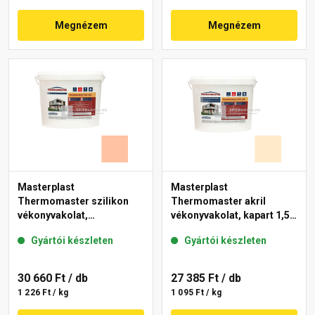
Megnézem
Megnézem
Masterplast
Masterplast
Thermomaster szilikon
Thermomaster akril
vékonyvakolat,
vékonyvakolat, kapart 1,5
gördülőszemcsés 2 mm
mm 01-F 25 kg
Gyártói készleten
Gyártói készleten
15-D 25 kg
30 660 Ft
/ db
27 385 Ft
/ db
1 226 Ft / kg
1 095 Ft / kg