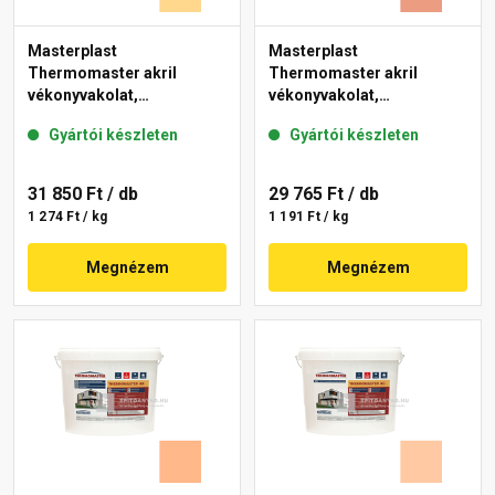
Masterplast
Masterplast
Thermomaster akril
Thermomaster akril
vékonyvakolat,
vékonyvakolat,
gördülőszemcsés 2 mm
gördülőszemcsés 2 mm
Gyártói készleten
Gyártói készleten
01-D 25 kg
17-C 25 kg
31 850 Ft
/ db
29 765 Ft
/ db
1 274 Ft / kg
1 191 Ft / kg
Megnézem
Megnézem