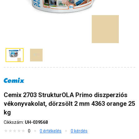
Cemix 2703 StrukturOLA Primo diszperziós
vékonyvakolat, dörzsölt 2 mm 4363 orange 25
kg
Cikkszám:
UH-039568
0
0 értékelés
0 kérdés