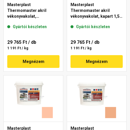
Masterplast
Masterplast
Thermomaster akril
Thermomaster akril
vékonyvakolat,
vékonyvakolat, kapart 1,5
gördülőszemcsés 2 mm
mm 07-D 25 kg
Gyártói készleten
Gyártói készleten
01-E 25 kg
29 765 Ft
/ db
29 765 Ft
/ db
1 191 Ft / kg
1 191 Ft / kg
Megnézem
Megnézem
Masterplast
Masterplast