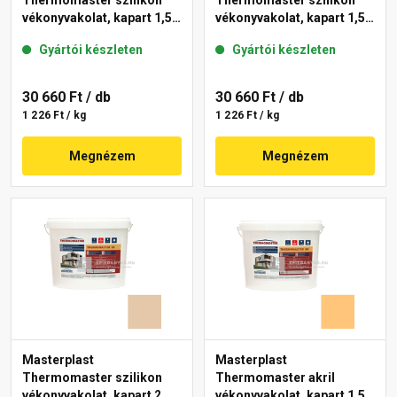
Thermomaster szilikon
Thermomaster szilikon
vékonyvakolat, kapart 1,5
vékonyvakolat, kapart 1,5
mm 48-E 25 kg
mm 11-E 25 kg
Gyártói készleten
Gyártói készleten
30 660 Ft
/ db
30 660 Ft
/ db
1 226 Ft / kg
1 226 Ft / kg
Megnézem
Megnézem
Masterplast
Masterplast
Thermomaster szilikon
Thermomaster akril
vékonyvakolat, kapart 2
vékonyvakolat, kapart 1,5