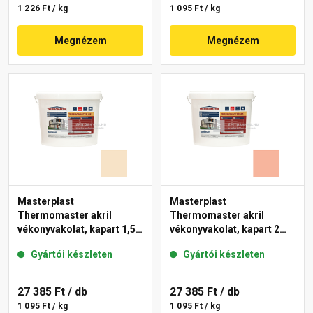
1 226 Ft / kg
1 095 Ft / kg
Megnézem
Megnézem
Masterplast
Masterplast
Thermomaster akril
Thermomaster akril
vékonyvakolat, kapart 1,5
vékonyvakolat, kapart 2
mm 48-E 25 kg
mm 17-D 25 kg
Gyártói készleten
Gyártói készleten
27 385 Ft
/ db
27 385 Ft
/ db
1 095 Ft / kg
1 095 Ft / kg