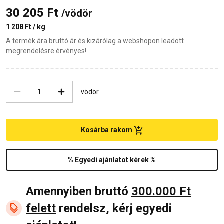
30 205 Ft
/vödör
1 208 Ft / kg
A termék ára bruttó ár és kizárólag a webshopon leadott
megrendelésre érvényes!
vödör
Kosárba rakom
% Egyedi ajánlatot kérek %
Amennyiben bruttó
300.000 Ft
felett
rendelsz, kérj egyedi