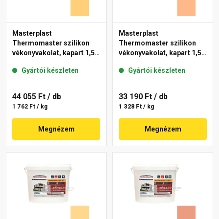
Masterplast
Masterplast
Thermomaster szilikon
Thermomaster szilikon
vékonyvakolat, kapart 1,5
vékonyvakolat, kapart 1,5
mm 01-C 25 kg
mm 10-C 25 kg
Gyártói készleten
Gyártói készleten
44 055 Ft
/ db
33 190 Ft
/ db
1 762 Ft / kg
1 328 Ft / kg
Megnézem
Megnézem