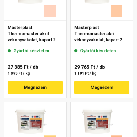
Masterplast
Masterplast
Thermomaster akril
Thermomaster akril
vékonyvakolat, kapart 2
vékonyvakolat, kapart 2
mm 15-E 25 kg
mm 10-D 25 kg
Gyártói készleten
Gyártói készleten
27 385 Ft
/ db
29 765 Ft
/ db
1 095 Ft / kg
1 191 Ft / kg
Megnézem
Megnézem