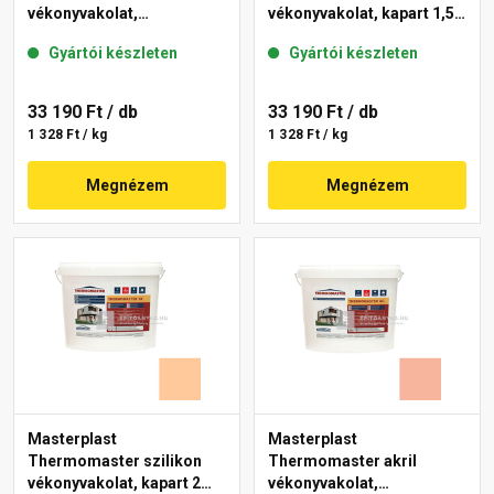
vékonyvakolat,
vékonyvakolat, kapart 1,5
gördülőszemcsés 2 mm
mm 15-C 25 kg
Gyártói készleten
Gyártói készleten
10-C 25 kg
33 190 Ft
/ db
33 190 Ft
/ db
1 328 Ft / kg
1 328 Ft / kg
Megnézem
Megnézem
Masterplast
Masterplast
Thermomaster szilikon
Thermomaster akril
vékonyvakolat, kapart 2
vékonyvakolat,