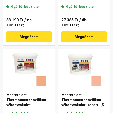
mm 07-D 25 kg
gördülőszemcsés 2 mm
Gyártói készleten
Gyártói készleten
17-D 25 kg
33 190 Ft
/ db
27 385 Ft
/ db
1 328 Ft / kg
1 095 Ft / kg
Megnézem
Megnézem
Masterplast
Masterplast
Thermomaster szilikon
Thermomaster szilikon
vékonyvakolat,
vékonyvakolat, kapart 1,5
gördülőszemcsés 2 mm
mm 17-D 25 kg