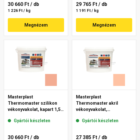
30 660 Ft
/ db
29 765 Ft
/ db
1 226 Ft / kg
1 191 Ft / kg
Megnézem
Megnézem
Masterplast
Masterplast
Thermomaster szilikon
Thermomaster akril
vékonyvakolat, kapart 1,5
vékonyvakolat,
mm 16-C 25 kg
gördülőszemcsés 2 mm
Gyártói készleten
Gyártói készleten
15-D 25 kg
30 660 Ft
/ db
27 385 Ft
/ db