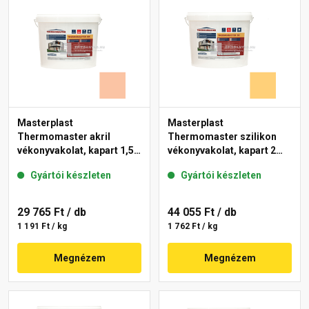
Masterplast
Masterplast
Thermomaster akril
Thermomaster szilikon
vékonyvakolat, kapart 1,5
vékonyvakolat, kapart 2
mm 11-D 25 kg
mm 01-C 25 kg
Gyártói készleten
Gyártói készleten
29 765 Ft
/ db
44 055 Ft
/ db
1 191 Ft / kg
1 762 Ft / kg
Megnézem
Megnézem