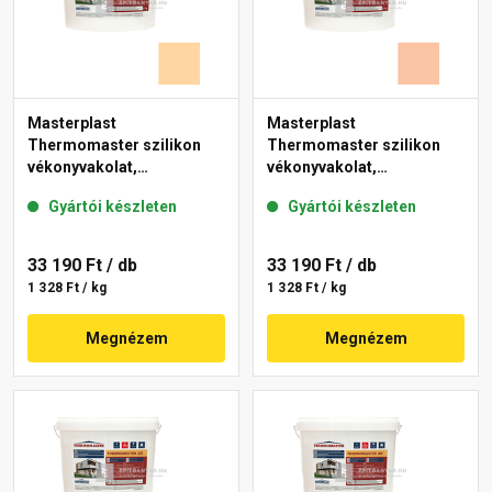
Masterplast
Masterplast
Thermomaster szilikon
Thermomaster szilikon
vékonyvakolat,
vékonyvakolat,
gördülőszemcsés 2 mm
gördülőszemcsés 2 mm
Gyártói készleten
Gyártói készleten
06-E 25 kg
11-D 25 kg
33 190 Ft
/ db
33 190 Ft
/ db
1 328 Ft / kg
1 328 Ft / kg
Megnézem
Megnézem