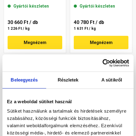
mm 11-E 25 kg
mm 01-C 25 kg
Gyártói készleten
Gyártói készleten
30 660 Ft
/ db
40 780 Ft
/ db
1 226 Ft / kg
1 631 Ft / kg
Megnézem
Megnézem
Beleegyezés
Részletek
A sütikről
Ez a weboldal sütiket használ
Sütiket használunk a tartalmak és hirdetések személyre
Masterplast
Masterplast
szabásához, közösségi funkciók biztosításához,
Thermomaster akril
Thermomaster akril
vékonyvakolat,
vékonyvakolat,
valamint weboldalforgalmunk elemzéséhez. Ezenkívül
gördülőszemcsés 2 mm
gördülőszemcsés 2 mm
közösségi média-, hirdető- és elemező partnereinkkel
Gyártói készleten
Gyártói készleten