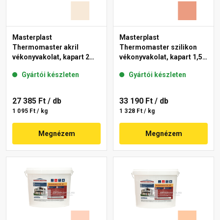
Masterplast
Masterplast
Thermomaster akril
Thermomaster szilikon
vékonyvakolat, kapart 2
vékonyvakolat, kapart 1,5
mm 47-F 25 kg
mm 17-C 25 kg
Gyártói készleten
Gyártói készleten
27 385 Ft
/ db
33 190 Ft
/ db
1 095 Ft / kg
1 328 Ft / kg
Megnézem
Megnézem