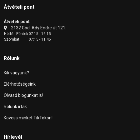
Átvételi pont
Átvételi pont
2132 Göd, Ady Endre út 121.
Hétfő - Péntek
07:15 - 16:15
Szombat
07:15 - 11:45
Rólunk
Kik vagyunk?
Elérhetőségeink
Olvasd blogunkat is!
Rólunk írták
Kövess minket TikTokon!
Hírlevél