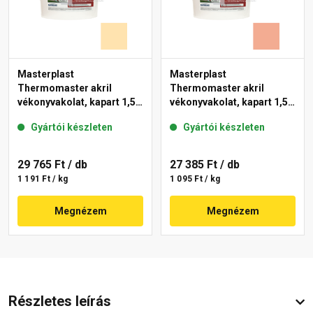
Masterplast
Masterplast
Thermomaster akril
Thermomaster akril
vékonyvakolat, kapart 1,5
vékonyvakolat, kapart 1,5
mm 01-E 25 kg
mm 16-C 25 kg
Gyártói készleten
Gyártói készleten
29 765 Ft
/ db
27 385 Ft
/ db
1 191 Ft / kg
1 095 Ft / kg
Megnézem
Megnézem
Részletes leírás