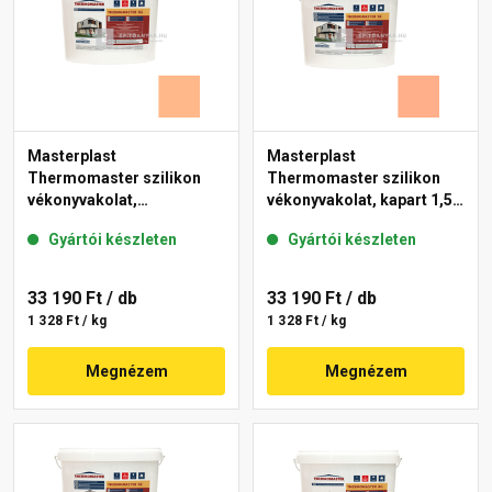
Masterplast
Masterplast
Thermomaster szilikon
Thermomaster szilikon
vékonyvakolat,
vékonyvakolat, kapart 1,5
gördülőszemcsés 2 mm
mm 15-C 25 kg
Gyártói készleten
Gyártói készleten
10-C 25 kg
33 190 Ft
/ db
33 190 Ft
/ db
1 328 Ft / kg
1 328 Ft / kg
Megnézem
Megnézem