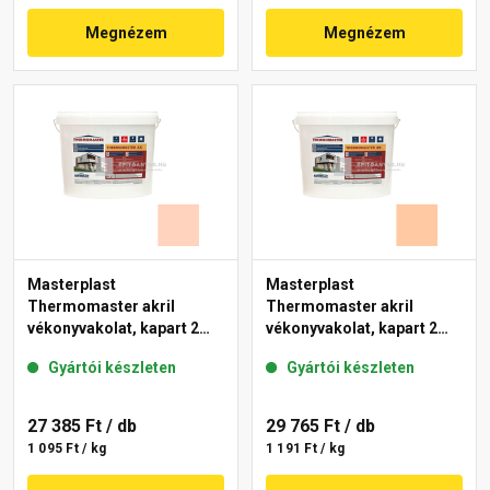
Megnézem
Megnézem
Masterplast
Masterplast
Thermomaster akril
Thermomaster akril
vékonyvakolat, kapart 2
vékonyvakolat, kapart 2
mm 15-E 25 kg
mm 10-D 25 kg
Gyártói készleten
Gyártói készleten
27 385 Ft
/ db
29 765 Ft
/ db
1 095 Ft / kg
1 191 Ft / kg