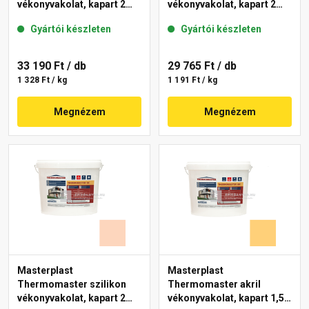
vékonyvakolat, kapart 2
vékonyvakolat, kapart 2
mm 01-E 25 kg
mm 01-E 25 kg
Gyártói készleten
Gyártói készleten
33 190 Ft
/ db
29 765 Ft
/ db
1 328 Ft / kg
1 191 Ft / kg
Megnézem
Megnézem
Masterplast
Masterplast
Thermomaster szilikon
Thermomaster akril
vékonyvakolat, kapart 2
vékonyvakolat, kapart 1,5