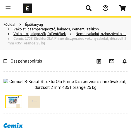
Keresés
Vásárlói vélemények
Kérdések és válaszok
Kapcsolódó cikkek
Főoldal
Építőanyag
Vakolat, csemperagasztó, habarcs, cement, szilikon
Vakolatok, alapozók, falfestékek
Nemesvakolat, színezővakolat
Cemix 2703 StrukturOLA Primo diszperziós vékonyvakolat, dörzsölt 2
mm 4351 orange 25 kg
Összehasonlítás