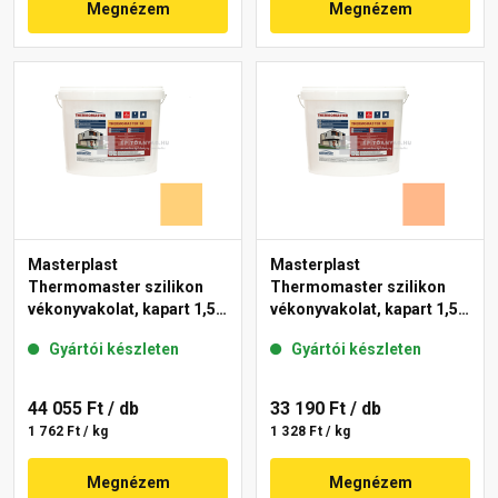
Megnézem
Megnézem
Masterplast
Masterplast
Thermomaster szilikon
Thermomaster szilikon
vékonyvakolat, kapart 1,5
vékonyvakolat, kapart 1,5
mm 01-C 25 kg
mm 10-C 25 kg
Gyártói készleten
Gyártói készleten
44 055 Ft
/ db
33 190 Ft
/ db
1 762 Ft / kg
1 328 Ft / kg
Megnézem
Megnézem