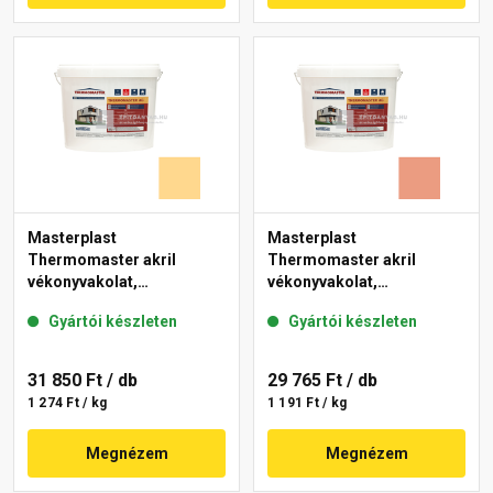
Masterplast
Masterplast
Thermomaster akril
Thermomaster akril
vékonyvakolat,
vékonyvakolat,
gördülőszemcsés 2 mm
gördülőszemcsés 2 mm
Gyártói készleten
Gyártói készleten
01-D 25 kg
17-C 25 kg
31 850 Ft
/ db
29 765 Ft
/ db
1 274 Ft / kg
1 191 Ft / kg
Megnézem
Megnézem