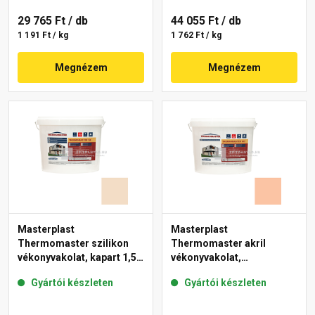
29 765 Ft
/ db
44 055 Ft
/ db
1 191 Ft / kg
1 762 Ft / kg
Megnézem
Megnézem
Masterplast
Masterplast
Thermomaster szilikon
Thermomaster akril
vékonyvakolat, kapart 1,5
vékonyvakolat,
mm 47-E 25 kg
gördülőszemcsés 2 mm
Gyártói készleten
Gyártói készleten
11-D 25 kg