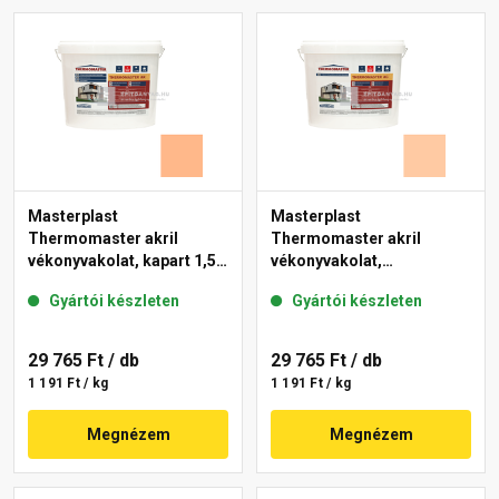
Masterplast
Masterplast
Thermomaster akril
Thermomaster akril
vékonyvakolat, kapart 1,5
vékonyvakolat,
mm 10-C 25 kg
gördülőszemcsés 2 mm
Gyártói készleten
Gyártói készleten
10-D 25 kg
29 765 Ft
/ db
29 765 Ft
/ db
1 191 Ft / kg
1 191 Ft / kg
Megnézem
Megnézem