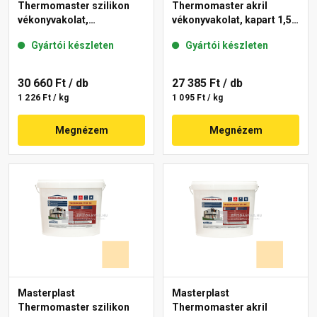
Thermomaster szilikon
Thermomaster akril
vékonyvakolat,
vékonyvakolat, kapart 1,5
gördülőszemcsés 2 mm
mm 01-F 25 kg
Gyártói készleten
Gyártói készleten
15-D 25 kg
30 660 Ft
/ db
27 385 Ft
/ db
1 226 Ft / kg
1 095 Ft / kg
Megnézem
Megnézem
Masterplast
Masterplast
Thermomaster szilikon
Thermomaster akril