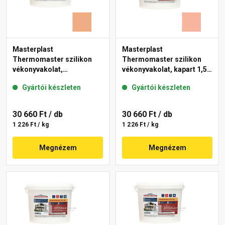
Masterplast
Masterplast
Thermomaster szilikon
Thermomaster szilikon
vékonyvakolat,
vékonyvakolat, kapart 1,5
gördülőszemcsés 2 mm
mm 17-D 25 kg
Gyártói készleten
Gyártói készleten
11-C 25 kg
30 660 Ft
/ db
30 660 Ft
/ db
1 226 Ft / kg
1 226 Ft / kg
Megnézem
Megnézem