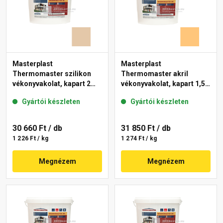
Masterplast
Masterplast
Thermomaster szilikon
Thermomaster akril
vékonyvakolat, kapart 2
vékonyvakolat, kapart 1,5
mm 47-D 25 kg
mm 06-D 25 kg
Gyártói készleten
Gyártói készleten
30 660 Ft
/ db
31 850 Ft
/ db
1 226 Ft / kg
1 274 Ft / kg
Megnézem
Megnézem