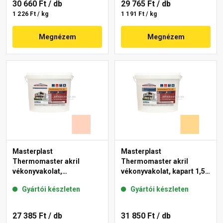
30 660 Ft
/ db
29 765 Ft
/ db
1 226 Ft / kg
1 191 Ft / kg
Megnézem
Megnézem
Masterplast
Masterplast
Thermomaster akril
Thermomaster akril
vékonyvakolat,
vékonyvakolat, kapart 1,5
gördülőszemcsés 2 mm
mm 01-D 25 kg
Gyártói készleten
Gyártói készleten
15-E 25 kg
27 385 Ft
/ db
31 850 Ft
/ db