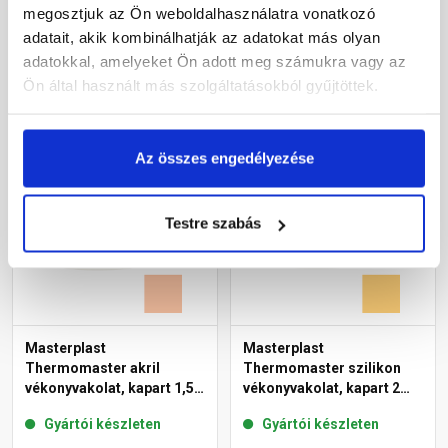
16-C 25 kg
07-C 25 kg
megosztjuk az Ön weboldalhasználatra vonatkozó
adatait, akik kombinálhatják az adatokat más olyan
27 385 Ft
/ db
31 850 Ft
/ db
adatokkal, amelyeket Ön adott meg számukra vagy az
1 095 Ft / kg
1 274 Ft / kg
Ön által használt más szolgáltatásokból gyűjtöttek.
Megnézem
Megnézem
Az összes engedélyezése
Testre szabás
Masterplast
Masterplast
Thermomaster akril
Thermomaster szilikon
vékonyvakolat, kapart 1,5
vékonyvakolat, kapart 2
mm 11-D 25 kg
mm 01-C 25 kg
Gyártói készleten
Gyártói készleten