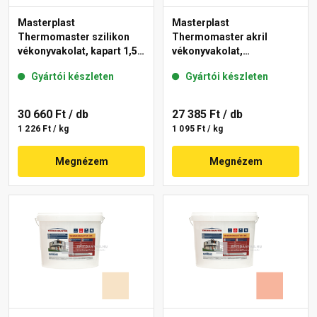
Masterplast
Masterplast
Thermomaster szilikon
Thermomaster akril
vékonyvakolat, kapart 1,5
vékonyvakolat,
mm 16-C 25 kg
gördülőszemcsés 2 mm
Gyártói készleten
Gyártói készleten
15-D 25 kg
30 660 Ft
/ db
27 385 Ft
/ db
1 226 Ft / kg
1 095 Ft / kg
Megnézem
Megnézem