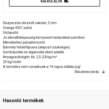
KALKULÁLOK
Diszperziós dörzsölt vakolat, 2 mm
Orange 4351 színű
Víztaszító
Jó ellenállóképesség környezeti hatásokkal szemben
Mérsékelten páraáteresztő
Bármely felülettípusra (alapozó szükséges)
Gombásodás és algásodás elleni adalék
Anyagszükséglet: kb. 2,5-2,8 kg/m²
25 kg/vödör
A termékre nem vonatkozik a 14 napos elállási jog!
Részletes leírás
Hasonló termékek