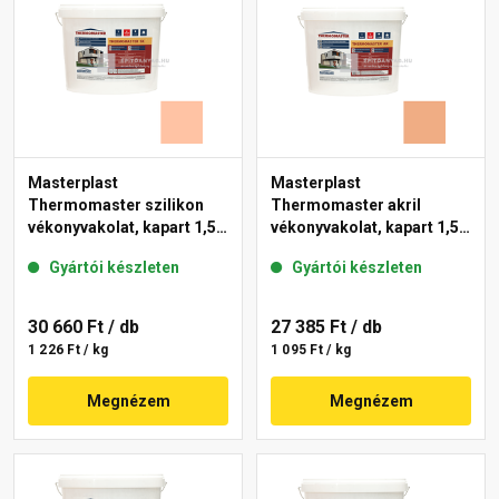
Masterplast
Masterplast
Thermomaster szilikon
Thermomaster akril
vékonyvakolat, kapart 1,5
vékonyvakolat, kapart 1,5
mm 15-D 25 kg
mm 11-C 25 kg
Gyártói készleten
Gyártói készleten
30 660 Ft
/ db
27 385 Ft
/ db
1 226 Ft / kg
1 095 Ft / kg
Megnézem
Megnézem