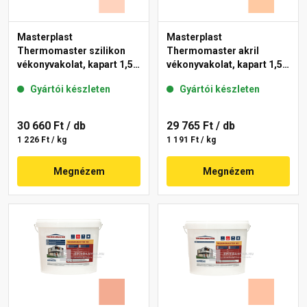
Masterplast
Masterplast
Thermomaster szilikon
Thermomaster akril
vékonyvakolat, kapart 1,5
vékonyvakolat, kapart 1,5
mm 15-E 25 kg
mm 10-D 25 kg
Gyártói készleten
Gyártói készleten
30 660 Ft
/ db
29 765 Ft
/ db
1 226 Ft / kg
1 191 Ft / kg
Megnézem
Megnézem