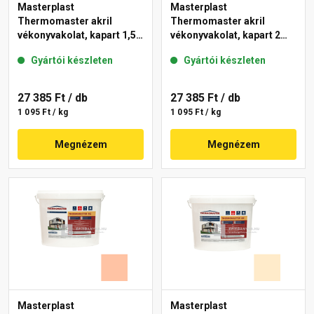
Masterplast
Masterplast
Thermomaster akril
Thermomaster akril
vékonyvakolat, kapart 1,5
vékonyvakolat, kapart 2
mm 48-E 25 kg
mm 17-D 25 kg
Gyártói készleten
Gyártói készleten
27 385 Ft
/ db
27 385 Ft
/ db
1 095 Ft / kg
1 095 Ft / kg
Megnézem
Megnézem
Masterplast
Masterplast