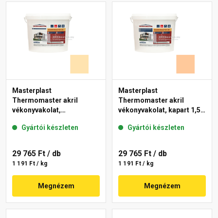
Masterplast
Masterplast
Thermomaster akril
Thermomaster akril
vékonyvakolat,
vékonyvakolat, kapart 1,5
gördülőszemcsés 2 mm
mm 07-D 25 kg
Gyártói készleten
Gyártói készleten
01-E 25 kg
29 765 Ft
/ db
29 765 Ft
/ db
1 191 Ft / kg
1 191 Ft / kg
Megnézem
Megnézem