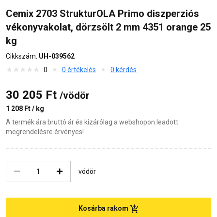
Cemix 2703 StrukturOLA Primo diszperziós
vékonyvakolat, dörzsölt 2 mm 4351 orange 25
kg
Cikkszám:
UH-039562
0
0 értékelés
0 kérdés
30 205 Ft
/vödör
1 208 Ft / kg
A termék ára bruttó ár és kizárólag a webshopon leadott
megrendelésre érvényes!
vödör
Kosárba rakom