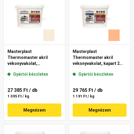
Masterplast
Masterplast
Thermomaster akril
Thermomaster akril
vékonyvakolat,
vékonyvakolat, kapart 2
gördülőszemcsés 2 mm
mm 10-C 25 kg
Gyártói készleten
Gyártói készleten
48-F 25 kg
27 385 Ft
/ db
29 765 Ft
/ db
1 095 Ft / kg
1 191 Ft / kg
Megnézem
Megnézem