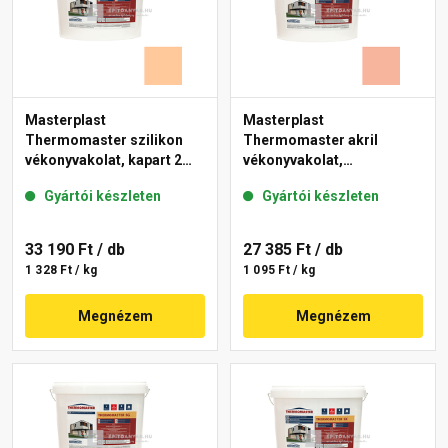
Masterplast
Masterplast
Thermomaster szilikon
Thermomaster akril
vékonyvakolat, kapart 2
vékonyvakolat,
mm 07-D 25 kg
gördülőszemcsés 2 mm
Gyártói készleten
Gyártói készleten
17-D 25 kg
33 190 Ft
/ db
27 385 Ft
/ db
1 328 Ft / kg
1 095 Ft / kg
Megnézem
Megnézem