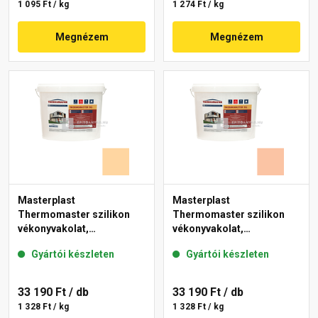
1 095 Ft / kg
1 274 Ft / kg
Megnézem
Megnézem
Masterplast
Masterplast
Thermomaster szilikon
Thermomaster szilikon
vékonyvakolat,
vékonyvakolat,
gördülőszemcsés 2 mm
gördülőszemcsés 2 mm
Gyártói készleten
Gyártói készleten
06-E 25 kg
11-D 25 kg
33 190 Ft
/ db
33 190 Ft
/ db
1 328 Ft / kg
1 328 Ft / kg