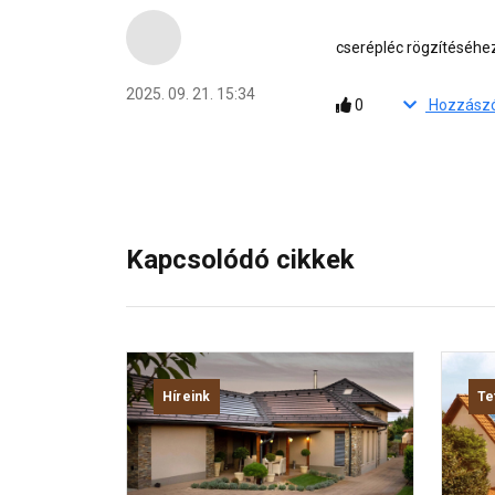
cserépléc rögzítéséh
2025. 09. 21. 15:34
0
Kapcsolódó cikkek
Híreink
Te