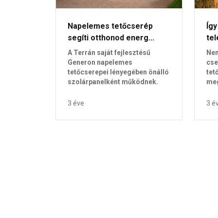
Napelemes tetőcserép
Így
segíti otthonod energ...
tel
A Terrán saját fejlesztésű
Nem
Generon napelemes
cse
tetőcserepei lényegében önálló
tet
szolárpanelként működnek.
meg
3 éve
3 é