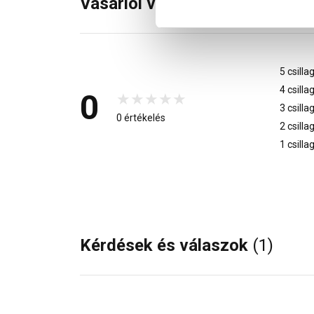
Vásárlói vélemények
5 csilla
4 csilla
0
3 csilla
0 értékelés
2 csilla
1 csilla
Kérdések és válaszok
(1)