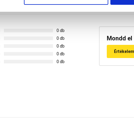
g
0 db
Mondd el 
g
0 db
g
0 db
Értékele
g
0 db
g
0 db