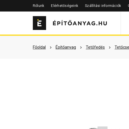
Rólunk
Elérhetőségeink
Szállítási információk
Szükséged lehet rá
Részletes 
Főoldal
Építőanyag
Tetőfedés
Tetőcse