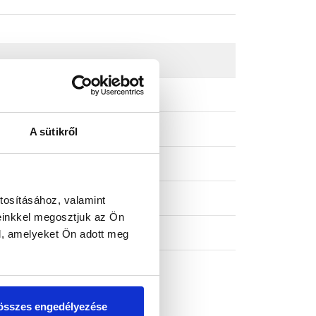
A sütikről
tosításához, valamint
einkkel megosztjuk az Ön
l, amelyeket Ön adott meg
összes engedélyezése