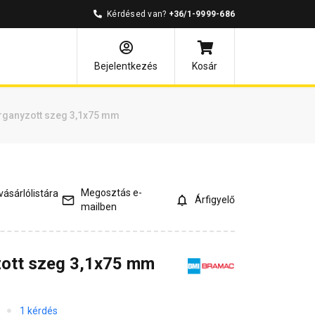
Kérdésed van?
+36/1-9999-686
és válaszok
Kapcsolódó cikkek
Bejelentkezés
Kosár
ganyzott szeg 3,1x75 mm
Megosztás e-
ásárlólistára
Árfigyelő
mailben
ott szeg 3,1x75 mm
1 kérdés