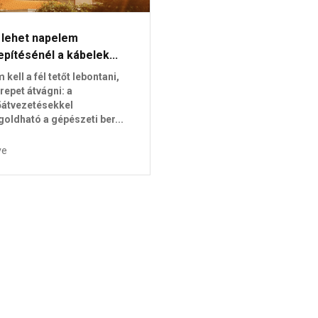
 lehet napelem
epítésénél a kábelek...
 kell a fél tetőt lebontani,
repet átvágni: a
őátvezetésekkel
oldható a gépészeti ber...
ve