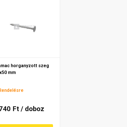
amac horganyzott szeg
8x50 mm
Rendelésre
 740 Ft
/ doboz