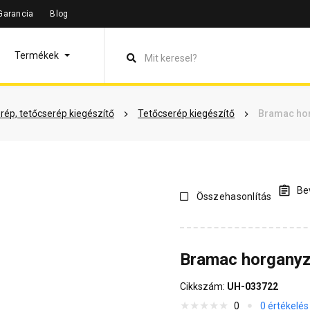
Garancia
Blog
leírás
Termékinformáció
Vásárlói vélemények
Kérdések 
Termékek
rép, tetőcserép kiegészítő
Tetőcserép kiegészítő
Bramac hor
Bev
Összehasonlítás
Bramac horganyz
Cikkszám:
UH-033722
0
0 értékelés