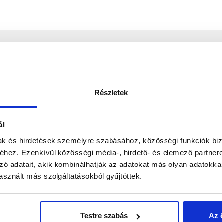
szeg
BMI Bramac
Részletek
1 kg/doboz
ál
horganyzott acél
mak és hirdetések személyre szabásához, közösségi funkciók biz
hez. Ezenkívül közösségi média-, hirdető- és elemező partner
kültér
zó adatait, akik kombinálhatják az adatokat más olyan adatokka
sznált más szolgáltatásokból gyűjtöttek.
Testre szabás
Az 