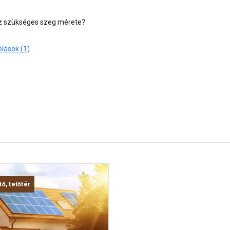
ez szükséges szeg mérete?
Hozzászólások (
1
)
tő, tetőtér