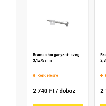
Bramac horganyzott szeg
Br
3,1x75 mm
2,
Rendelésre
2 740 Ft
/ doboz
2