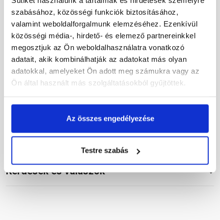
Sütiket használunk a tartalmak és hirdetések személyre
Részletes leírás
szabásához, közösségi funkciók biztosításához,
valamint weboldalforgalmunk elemzéséhez. Ezenkívül
közösségi média-, hirdető- és elemező partnereinkkel
megosztjuk az Ön weboldalhasználatra vonatkozó
adatait, akik kombinálhatják az adatokat más olyan
Termékinformáció
adatokkal, amelyeket Ön adott meg számukra vagy az
Ön által használt más szolgáltatásokból gyűjtöttek.
Vásárlói vélemények
Az összes engedélyezése
Testre szabás
Kérdések és válaszok