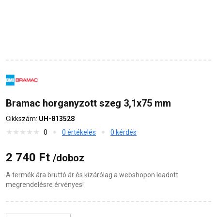
Bramac horganyzott szeg 3,1x75 mm
Cikkszám:
UH-813528
0
0 értékelés
0 kérdés
2 740 Ft
/doboz
A termék ára bruttó ár és kizárólag a webshopon leadott
megrendelésre érvényes!