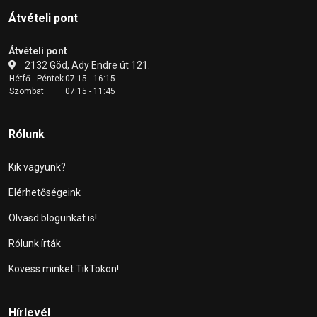
Átvételi pont
Átvételi pont
2132 Göd, Ady Endre út 121.
Hétfő - Péntek
07:15 - 16:15
Szombat
07:15 - 11:45
Rólunk
Kik vagyunk?
Elérhetőségeink
Olvasd blogunkat is!
Rólunk írták
Kövess minket TikTokon!
Hírlevél