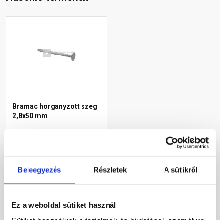
Bramac horganyzott szeg
2,8x50 mm
Rendelésre
Beleegyezés
Részletek
A sütikről
2 740 Ft
/ doboz
Megnézem
Ez a weboldal sütiket használ