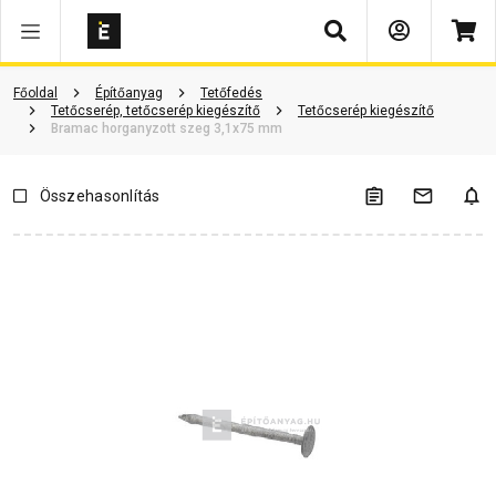
Keresés
Vásárlói vélemények
Kérdések és válaszok
Kapcsolódó cikkek
Főoldal
Építőanyag
Tetőfedés
Tetőcserép, tetőcserép kiegészítő
Tetőcserép kiegészítő
Bramac horganyzott szeg 3,1x75 mm
Összehasonlítás