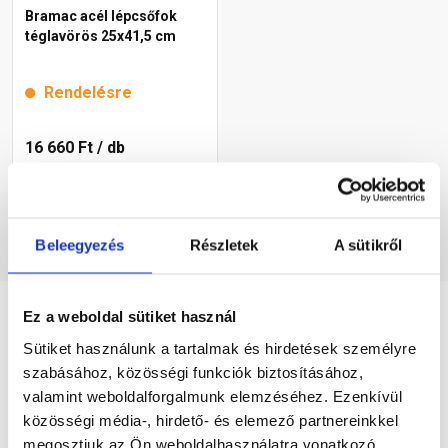
Bramac acél lépcsőfok
téglavörös 25x41,5 cm
Rendelésre
16 660 Ft
/ db
Megnézem
Beleegyezés
Részletek
A sütikről
Ez a weboldal sütiket használ
Részletes leírás
Sütiket használunk a tartalmak és hirdetések személyre
szabásához, közösségi funkciók biztosításához,
valamint weboldalforgalmunk elemzéséhez. Ezenkívül
közösségi média-, hirdető- és elemező partnereinkkel
megosztjuk az Ön weboldalhasználatra vonatkozó