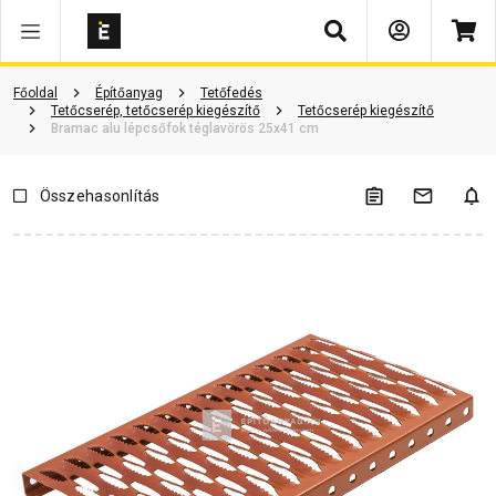
Keresés
Vásárlói vélemények
Kérdések és válaszok
Kapcsolódó cikkek
Főoldal
Építőanyag
Tetőfedés
Tetőcserép, tetőcserép kiegészítő
Tetőcserép kiegészítő
Bramac alu lépcsőfok téglavörös 25x41 cm
Összehasonlítás