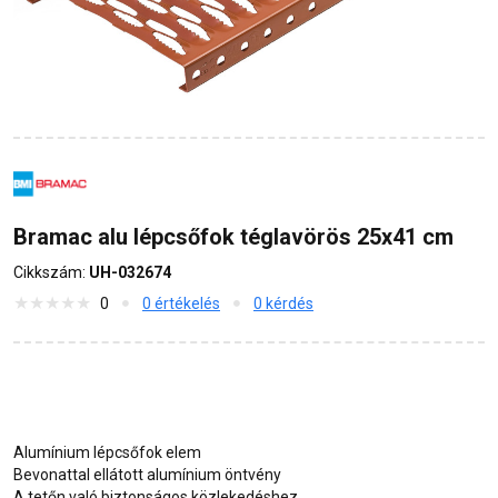
Bramac alu lépcsőfok téglavörös 25x41 cm
Cikkszám:
UH-032674
0
0 értékelés
0 kérdés
Alumínium lépcsőfok elem
Bevonattal ellátott alumínium öntvény
A tetőn való biztonságos közlekedéshez