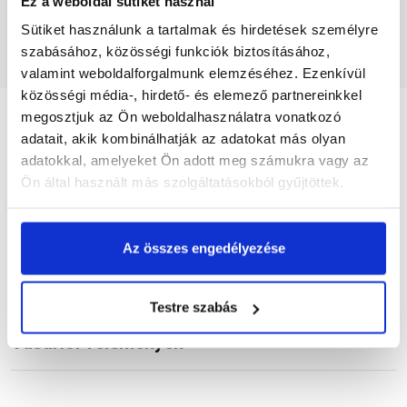
Ez a weboldal sütiket használ
Megnézem
Megnézem
Sütiket használunk a tartalmak és hirdetések személyre
szabásához, közösségi funkciók biztosításához,
valamint weboldalforgalmunk elemzéséhez. Ezenkívül
közösségi média-, hirdető- és elemező partnereinkkel
megosztjuk az Ön weboldalhasználatra vonatkozó
adatait, akik kombinálhatják az adatokat más olyan
Részletes leírás
adatokkal, amelyeket Ön adott meg számukra vagy az
Ön által használt más szolgáltatásokból gyűjtöttek.
Termékinformáció
Az összes engedélyezése
Testre szabás
Vásárlói vélemények