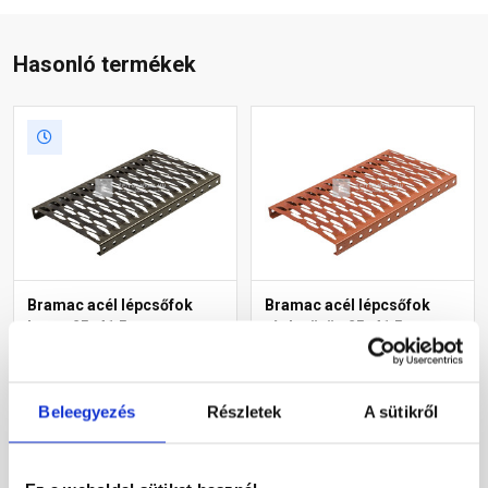
Hasonló termékek
Bramac acél lépcsőfok
Bramac acél lépcsőfok
barna 25x41,5 cm
téglavörös 25x41,5 cm
Raktáron
Rendelésre
Beleegyezés
Részletek
A sütikről
16 660 Ft
/ db
16 660 Ft
/ db