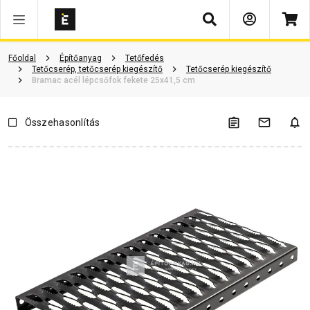
Keresés
Vásárlói vélemények
Kérdések és válaszok
Kapcsolódó cikkek
Főoldal
Építőanyag
Tetőfedés
Tetőcserép, tetőcserép kiegészítő
Tetőcserép kiegészítő
Bramac acél lépcsőfok fekete 25x41,5 cm
Összehasonlítás