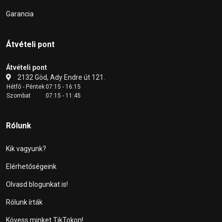
Garancia
Átvételi pont
Átvételi pont
2132 Göd, Ady Endre út 121.
Hétfő - Péntek
07:15 - 16:15
Szombat
07:15 - 11:45
Rólunk
Kik vagyunk?
Elérhetőségeink
Olvasd blogunkat is!
Rólunk írták
Kövess minket TikTokon!