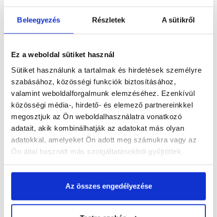
Beleegyezés
Részletek
A sütikről
Ez a weboldal sütiket használ
Tetszett a cikk? Iratkozz fel
Sütiket használunk a tartalmak és hirdetések személyre
hírlevelünkre!
szabásához, közösségi funkciók biztosításához,
Építkezel, vagy éppen otthonodat szeretnéd felújítani,
valamint weboldalforgalmunk elemzéséhez. Ezenkívül
de szükséged van egy kis segítségre?
közösségi média-, hirdető- és elemező partnereinkkel
megosztjuk az Ön weboldalhasználatra vonatkozó
adatait, akik kombinálhatják az adatokat más olyan
adatokkal, amelyeket Ön adott meg számukra vagy az
Ön által használt más szolgáltatásokból gyűjtöttek.
Az összes engedélyezése