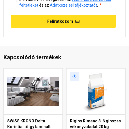
feltétleket
és az
Adatkezelési tájékoztatót
.
Feliratkozom
Kapcsolódó termékek
SWISS KRONO Delta
Rigips Rimano 3-6 gipszes
Korintiai tölgy laminált
vékonyvakolat 20 kg