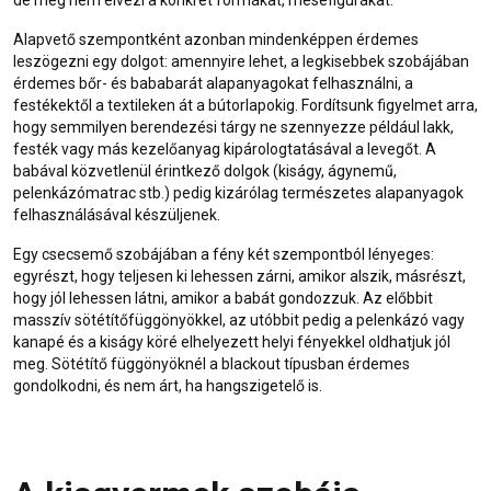
de még nem élvezi a konkrét formákat, mesefigurákat.
Alapvető szempontként azonban mindenképpen érdemes
leszögezni egy dolgot: amennyire lehet, a legkisebbek szobájában
érdemes bőr- és bababarát alapanyagokat felhasználni, a
festékektől a textileken át a bútorlapokig. Fordítsunk figyelmet arra,
hogy semmilyen berendezési tárgy ne szennyezze például lakk,
festék vagy más kezelőanyag kipárologtatásával a levegőt. A
babával közvetlenül érintkező dolgok (kiságy, ágynemű,
pelenkázómatrac stb.) pedig kizárólag természetes alapanyagok
felhasználásával készüljenek.
Egy csecsemő szobájában a fény két szempontból lényeges:
egyrészt, hogy teljesen ki lehessen zárni, amikor alszik, másrészt,
hogy jól lehessen látni, amikor a babát gondozzuk. Az előbbit
masszív sötétítőfüggönyökkel, az utóbbit pedig a pelenkázó vagy
kanapé és a kiságy köré elhelyezett helyi fényekkel oldhatjuk jól
meg. Sötétítő függönyöknél a blackout típusban érdemes
gondolkodni, és nem árt, ha hangszigetelő is.