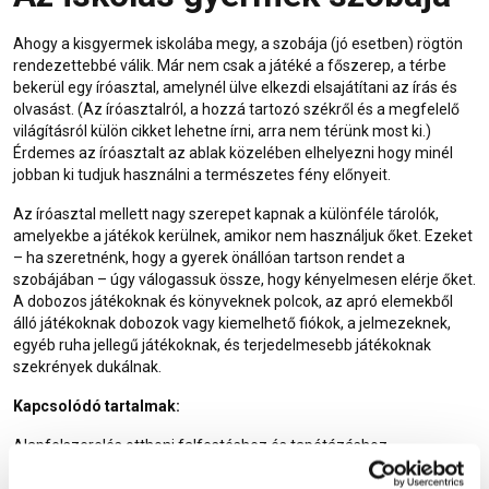
Ahogy a kisgyermek iskolába megy, a szobája (jó esetben) rögtön
rendezettebbé válik. Már nem csak a játéké a főszerep, a térbe
bekerül egy íróasztal, amelynél ülve elkezdi elsajátítani az írás és
olvasást. (Az íróasztalról, a hozzá tartozó székről és a megfelelő
világításról külön cikket lehetne írni, arra nem térünk most ki.)
Érdemes az íróasztalt az ablak közelében elhelyezni hogy minél
jobban ki tudjuk használni a természetes fény előnyeit.
Az íróasztal mellett nagy szerepet kapnak a különféle tárolók,
amelyekbe a játékok kerülnek, amikor nem használjuk őket. Ezeket
– ha szeretnénk, hogy a gyerek önállóan tartson rendet a
szobájában – úgy válogassuk össze, hogy kényelmesen elérje őket.
A dobozos játékoknak és könyveknek polcok, az apró elemekből
álló játékoknak dobozok vagy kiemelhető fiókok, a jelmezeknek,
egyéb ruha jellegű játékoknak, és terjedelmesebb játékoknak
szekrények dukálnak.
Kapcsolódó tartalmak:
Alapfelszerelés otthoni falfestéshez és tapétázáshoz
Laminált és vinyl padlók, parketták