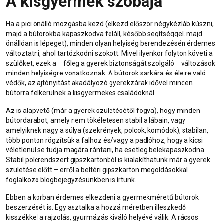
A kisgyermek szobája
Ha a pici önálló mozgásba kezd (elkezd először négykézláb kúszni,
majd a bútorokba kapaszkodva feláll, később segítséggel, majd
önállóan is lépeget), minden olyan helyiség berendezésén érdemes
változtatni, ahol tartózkodni szokott. Mivel ilyenkor folyton követi a
szülőket, ezek a ‒ főleg a gyerek biztonságát szolgáló ‒ változások
minden helyiségre vonatkoznak. A bútorok sarkára és éleire való
védők, az ajtónyitást akadályozó gyerekzárak idővel minden
bútorra felkerülnek a kisgyermekes családoknál.
Az is alapvető (már a gyerek születésétől fogva), hogy minden
bútordarabot, amely nem tökéletesen stabil a lábain, vagy
amelyiknek nagy a súlya (szekrények, polcok, komódok), stabilan,
több ponton rögzítsük a falhoz és/vagy a padlóhoz, hogy a kicsi
véletlenül se tudja magára rántani, ha esetleg belekapaszkodna.
Stabil polcrendszert
gipszkarton
ból is kialakíthatunk már a gyerek
születése előtt – erről a
beltéri gipszkarton
megoldásokkal
foglalkozó blogbejegyzésünkben is írtunk.
Ebben a korban érdemes elkezdeni a gyermekméretű bútorok
beszerzését is. Egy asztalka a hozzá méretben illeszkedő
kisszékkel a rajzolás, gyurmázás kiváló helyévé válik. A rácsos