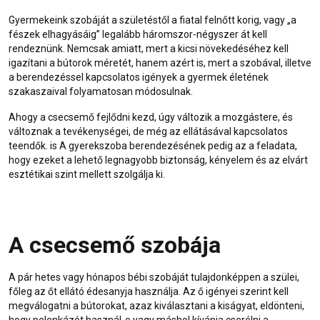
Gyermekeink szobáját a születéstől a fiatal felnőtt korig, vagy „a
fészek elhagyásáig” legalább háromszor-négyszer át kell
rendeznünk. Nemcsak amiatt, mert a kicsi növekedéséhez kell
igazítani a bútorok méretét, hanem azért is, mert a szobával, illetve
a berendezéssel kapcsolatos igények a gyermek életének
szakaszaival folyamatosan módosulnak.
Ahogy a csecsemő fejlődni kezd, úgy változik a mozgástere, és
változnak a tevékenységei, de még az ellátásával kapcsolatos
teendők. is A gyerekszoba berendezésének pedig az a feladata,
hogy ezeket a lehető legnagyobb biztonság, kényelem és az elvárt
esztétikai szint mellett szolgálja ki.
A csecsemő szobája
A pár hetes vagy hónapos bébi szobáját tulajdonképpen a szülei,
főleg az őt ellátó édesanyja használja. Az ő igényei szerint kell
megválogatni a bútorokat, azaz kiválasztani a kiságyat, eldönteni,