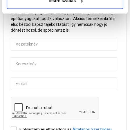
Testre szabás
Az
építőanyag.hu
hírleveleiben hasznos információkkal,
építkezési praktikákkal látunk el Téged, hogy a leendő
otthonod tényleg tökéletes legyen, és a legjobb minőségű
építőanyagokat tudd kiválasztani. Akciós termékeinkről is
első kézből kapsz tájékoztatást, így nemcsak hogy jó
döntést hozol, de spórolhatsz is!
Vezetéknév
Keresztnév
E-mail
Elolvastam és elfogadom az
Általános Szerződési