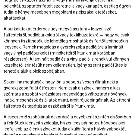
hogy pelenkázót használ-e vagy máshol kívánja cserélni a
pelenkát, szoptatós fotelt szeretne-e vagy kanapén, esetleg ágyon
tudja-e kényelmesebben megoldani az éjszakai etetéseket,
altatásokat.
A burkolatokat érdemes úgy megválasztani ‒ legyen szó
falfestékről, padlóburkolatról vagy textilhuzatokról ‒, hogy ne csak
könnyen tisztíthatók, de lehetőleg moshatók és fertőtleníthetők is
legyenek. Remek megoldás a gyerekszoba padlójára a
laminált
vagy
vinyl
padlóburkolat (mindkettőről írtunk már korábban
részletesen). A
laminált padló
és a vinyl padló is rendkívül könnyen
kezelhető, érintésük nem kellemetlen. Igény szerint padlófűtés is
tehető alájuk a picik szobájában.
Sokan, ha megtudják, hogy jön a baba, szívesen állnak neki a
gyerekszoba falát átfesteni. Nem csak a színek, hanem a kicsi
számára a szobát varázslatos mesevilággá változtató növények,
indák, mesehősök és állatok miatt, amit rájuk pingálnak. Az
otthoni
falfestés
és tapétázás
eszköz
eiről is írtunk már.
A csecsemő szobájának dekorációja egyébként szintén elsősorban
a felnőttek igényeit szolgálja, hiszen egy pár hetes-hónapos pici
legfeljebb az élénk színeket tudja elkülöníteni a halványabbaktól,