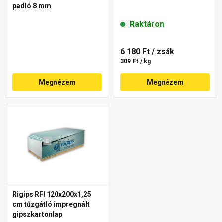
padló 8 mm
Raktáron
6 180 Ft
/ zsák
309 Ft / kg
Megnézem
Megnézem
Rigips RFI 120x200x1,25
cm tűzgátló impregnált
gipszkartonlap