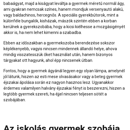
babaágyat, majd a kiságyat leváltja a gyermek méretű normál ágy,
ami gyakran nemcsak színes, hanem mondjuk versenyautó alakú,
vagy baldachinos, hercegnős. A speciális gyerekbútorok, mint a
különféle bungalók, kisházak, mászók szintén ebben a korban
kerülnek a gyerekszobába, hogy a kicsi kiélhesse a mozgásigényét
akkor is, ha nem lehet kimenni a szabadba.
Ebben az időszakban a gyermekszoba berendezése sokszor
képlékenyebb, vagyis nincsen mindennek állandó helye, ahova
mindig visszatesszük őket használat után, hanem bizonyos
tárgyakat ott hagyunk, ahol épp nincsenek útban.
Fontos, hogy a gyermek ágyánál legyen egy olyan lámpa, amelynél
jól látunk, hiszen az esti mese olvasásakor vagy a beteg gyermek
éjszakai ápolása során ez nagyon hasznos lesz. Ugyanakkor
érdemes valamilyen halvány éjszakai fényt is beszerezni, hiszen a
legtöbb gyermek szereti, ha éjjel nincsen teljesen sötét a
szobájában.
Az iskolás gyermek szobája