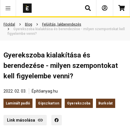
Keresés
Főoldal
Blog
Felújítás, lakberendezés
Gyerekszoba kialakítása és berendezése - milyen szempontokat kell
figyelembe venni?
Gyerekszoba kialakítása és
berendezése - milyen szempontokat
kell figyelembe venni?
2022. 02. 03.
Építőanyag.hu
Laminált padló
Gipszkarton
Gyerekszoba
Burkolat
Link másolása