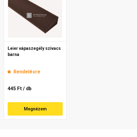
Leier vápaszegély szivacs
barna
Rendelésre
445 Ft
/ db
Megnézem