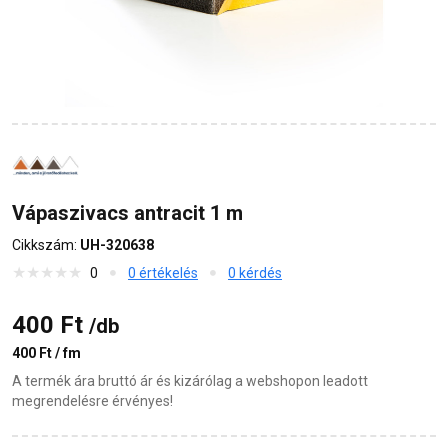
Vápaszivacs antracit 1 m
Cikkszám:
UH-320638
0
0 értékelés
0 kérdés
400 Ft
/db
400 Ft / fm
A termék ára bruttó ár és kizárólag a webshopon leadott
megrendelésre érvényes!