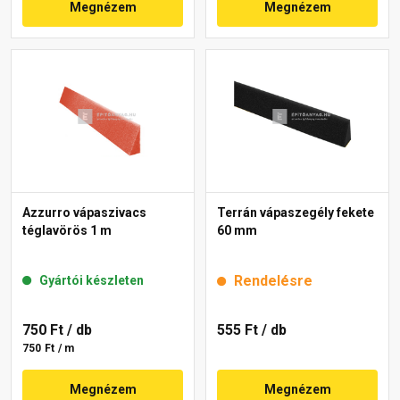
Megnézem
Megnézem
Azzurro vápaszivacs
Terrán vápaszegély fekete
téglavörös 1 m
60 mm
Rendelésre
Gyártói készleten
750 Ft
/ db
555 Ft
/ db
750 Ft / m
Megnézem
Megnézem