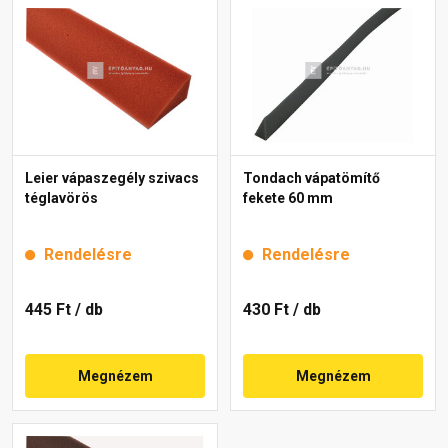
Leier vápaszegély szivacs
Tondach vápatömítő
téglavörös
fekete 60 mm
Rendelésre
Rendelésre
445 Ft
/ db
430 Ft
/ db
Megnézem
Megnézem