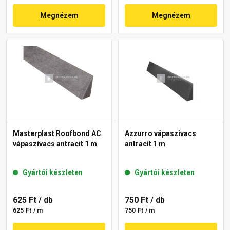
Megnézem
Megnézem
Masterplast Roofbond AC
Azzurro vápaszivacs
vápaszívacs antracit 1 m
antracit 1 m
Gyártói készleten
Gyártói készleten
625 Ft
/ db
750 Ft
/ db
625 Ft / m
750 Ft / m