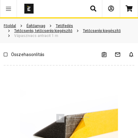
Keresés
Vásárlói vélemények
Kérdések és válaszok
Kapcsolódó cikkek
Főoldal
Építőanyag
Tetőfedés
Tetőcserép, tetőcserép kiegészítő
Tetőcserép kiegészítő
Vápaszivacs antracit 1 m
Összehasonlítás