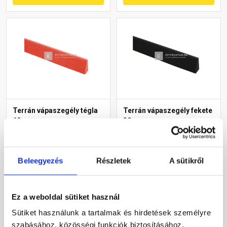
Terrán vápaszegély tégla
Terrán vápaszegély fekete
60 mm
30 mm
Rendelésre
Rendelésre
Beleegyezés
Részletek
A sütikről
555 Ft
/ db
975 Ft
/ db
Ez a weboldal sütiket használ
Megnézem
Megnézem
Sütiket használunk a tartalmak és hirdetések személyre
szabásához, közösségi funkciók biztosításához,