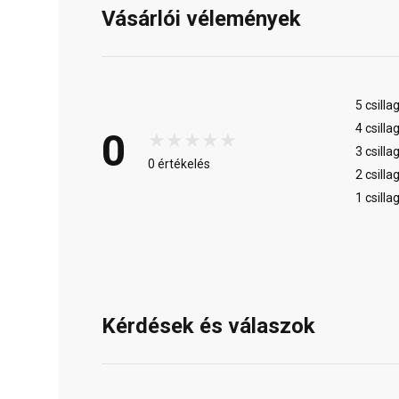
Vásárlói vélemények
5 csilla
4 csilla
0
3 csilla
0 értékelés
2 csilla
1 csilla
Kérdések és válaszok