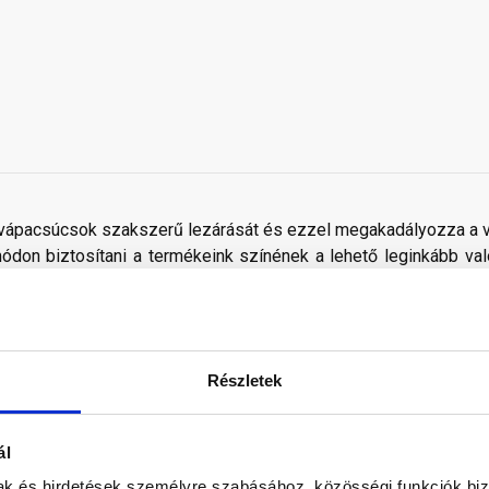
a vápacsúcsok szakszerű lezárását és ezzel megakadályozza a ví
don biztosítani a termékeink színének a lehető leginkább val
nek a legtöbb esetben nem tükrözik 100%-ban a valóságot, a ké
Részletek
ál
mak és hirdetések személyre szabásához, közösségi funkciók biz