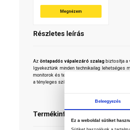
Megnézem
Részletes leírás
Az
öntapadós vápalezáró szalag
biztosítja 
Igyekeztünk minden technikailag lehetséges mó
monitorok és telefonok kijelzőin megjelenő szí
a tényleges színektől.
Beleegyezés
Termékinformáció
Ez a weboldal sütiket haszn
Sütiket használunk a tartal