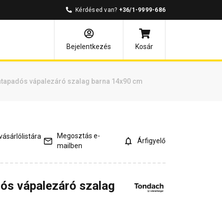
Kérdésed van?
+36/1-9999-686
és válaszok
Kapcsolódó cikkek
Bejelentkezés
Kosár
tapadós vápalezáró szalag barna 14x90 cm
Megosztás e-
ásárlólistára
Árfigyelő
mailben
ós vápalezáró szalag