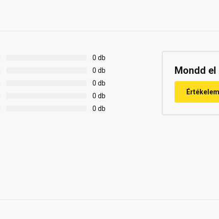
g
0 db
Mondd el 
g
0 db
g
0 db
Értékele
g
0 db
g
0 db