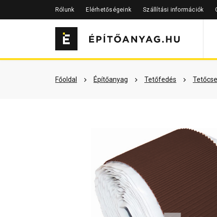
Rólunk
Elérhetőségeink
Szállítási információk
Szükséged lehet rá
Részletes 
Főoldal
Építőanyag
Tetőfedés
Tetőcse