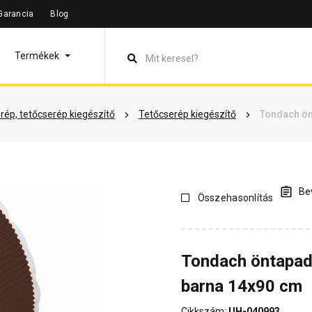
Garancia
Blog
leírás
Termékinformáció
Vásárlói vélemények
Kérdések 
Termékek
rép, tetőcserép kiegészítő
Tetőcserép kiegészítő
Tondach ön
Bev
Összehasonlítás
Tondach öntapad
barna 14x90 cm
Cikkszám:
UH-040993