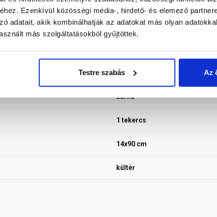
hez. Ezenkívül közösségi média-, hirdető- és elemező partner
zó adatait, akik kombinálhatják az adatokat más olyan adatokka
sznált más szolgáltatásokból gyűjtöttek.
vápalezáró szalag
Testre szabás
Az 
Tondach-Wienerberger
barna
1 tekercs
14x90 cm
kültér