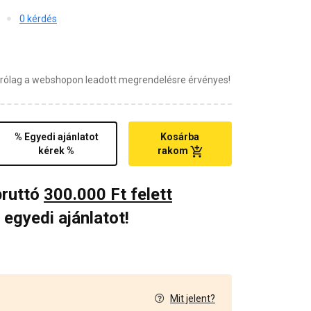
0 kérdés
zárólag a webshopon leadott megrendelésre érvényes!
% Egyedi ajánlatot
Kosárba
kérek %
rakom
bruttó
300.000 Ft felett
 egyedi ajánlatot!
Mit jelent?
1