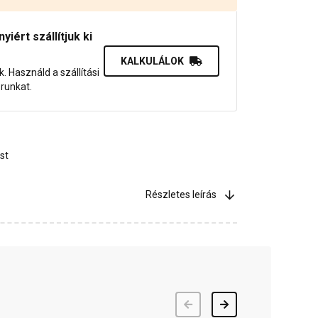
iért szállítjuk ki
KALKULÁLOK
uk. Használd a szállítási
orunkat.
st
Részletes leírás
Előző
Következő