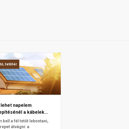
tő, tetőtér
 lehet napelem
epítésénél a kábelek...
 kell a fél tetőt lebontani,
repet átvágni: a