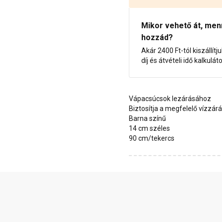
Mikor vehető át, menny
hozzád?
Akár 2400 Ft-tól kiszállítj
díj és átvételi idő kalkulát
Vápacsúcsok lezárásához
Biztosítja a megfelelő vízzárá
Barna színű
14 cm széles
90 cm/tekercs