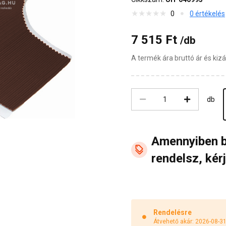
0
0 értékelés
7 515 Ft
/db
A termék ára bruttó ár és ki
db
Amennyiben 
rendelsz, kérj
Rendelésre
Átvehető akár: 2026-08-3