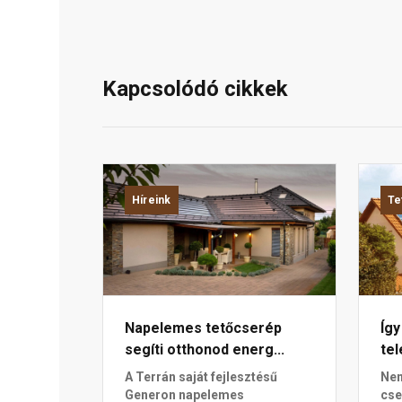
Kapcsolódó cikkek
Híreink
Te
Napelemes tetőcserép
Így
segíti otthonod energ...
tel
A Terrán saját fejlesztésű
Nem
Generon napelemes
cse