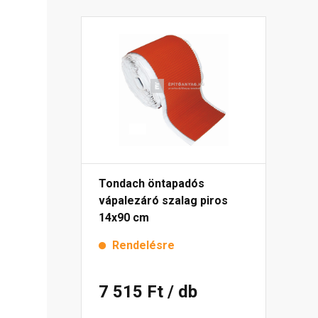
Tondach öntapadós
vápalezáró szalag piros
14x90 cm
Rendelésre
7 515 Ft
/ db