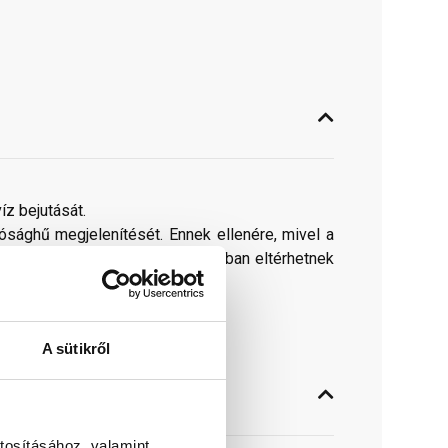
z bejutását.
ósághű megjelenítését. Ennek ellenére, mivel a
peken látható színek árnyalataikban eltérhetnek
A sütikről
tosításához, valamint