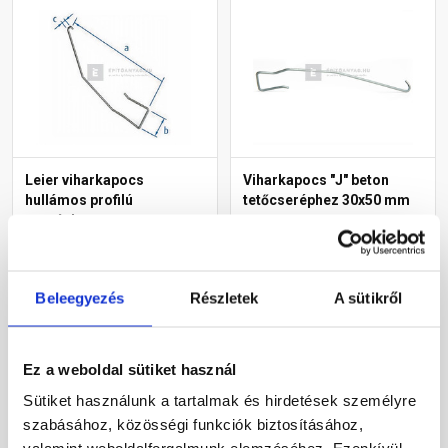
Leier viharkapocs
Viharkapocs "J" beton
hullámos profilú
tetőcseréphez 30x50 mm
cseréphez
Rendelésre
Rendelésre
Beleegyezés
Részletek
A sütikről
150 Ft
/ db
145 Ft
/ db
Ez a weboldal sütiket használ
Megnézem
Megnézem
Sütiket használunk a tartalmak és hirdetések személyre
szabásához, közösségi funkciók biztosításához,