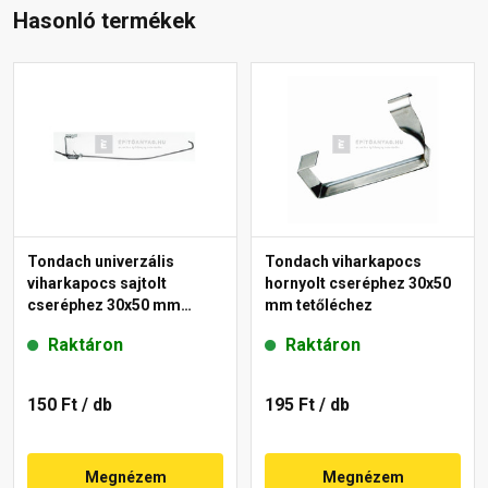
Hasonló termékek
Tondach univerzális
Tondach viharkapocs
viharkapocs sajtolt
hornyolt cseréphez 30x50
cseréphez 30x50 mm
mm tetőléchez
tetőléchez
Raktáron
Raktáron
150 Ft
/ db
195 Ft
/ db
Megnézem
Megnézem