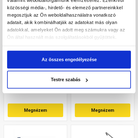
valamint weboldalforgalmunk elemzéséhez. Ezenkívül
közösségi média-, hirdető- és elemező partnereinkkel
megosztjuk az Ön weboldalhasználatra vonatkozó
adatait, akik kombinálhatják az adatokat más olyan
adatokkal, amelyeket Ön adott meg számukra vagy az
Ön által használt más szolgáltatásokból gyűjtöttek.
Tondach viharkapocs
Tondach kiegészítő
hornyolt cseréphez 24x48
viharkapocs
Az összes engedélyezése
mm tetőléchez
koronafedéshez
Rendelésre
Rendelésre
Testre szabás
195 Ft
/ db
150 Ft
/ db
Megnézem
Megnézem