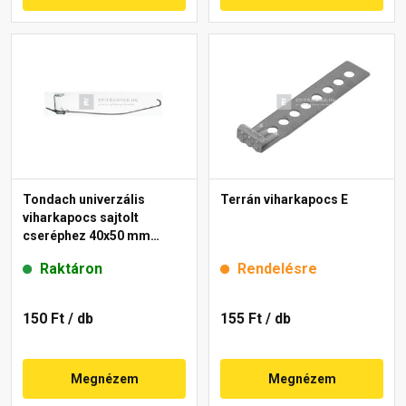
Tondach univerzális
Terrán viharkapocs E
viharkapocs sajtolt
cseréphez 40x50 mm
tetőléchez
Raktáron
Rendelésre
150 Ft
/ db
155 Ft
/ db
Megnézem
Megnézem