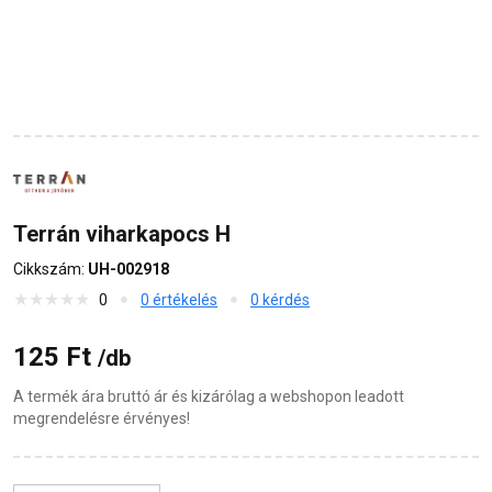
Terrán viharkapocs H
Cikkszám:
UH-002918
0
0 értékelés
0 kérdés
125 Ft
/db
A termék ára bruttó ár és kizárólag a webshopon leadott
megrendelésre érvényes!