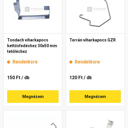
Tondach viharkapocs
Terrán viharkapocs GZR
kettősfedéshez 30x50 mm
tetőléchez
Rendelésre
Rendelésre
150 Ft
/ db
120 Ft
/ db
Megnézem
Megnézem