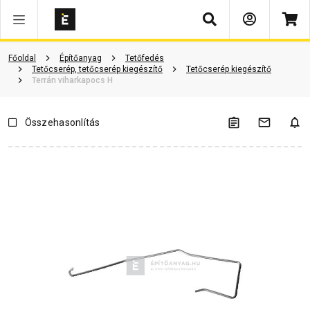
Keresés
Vásárlói vélemények
Kérdések és válaszok
Kapcsolódó cikkek
Főoldal
Építőanyag
Tetőfedés
Tetőcserép, tetőcserép kiegészítő
Tetőcserép kiegészítő
Terrán viharkapocs H
Összehasonlítás