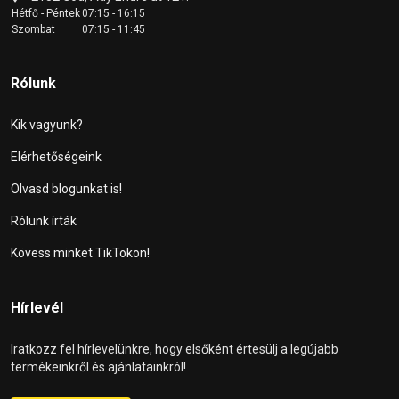
Hétfő - Péntek
07:15 - 16:15
Szombat
07:15 - 11:45
Rólunk
Kik vagyunk?
Elérhetőségeink
Olvasd blogunkat is!
Rólunk írták
Kövess minket TikTokon!
Hírlevél
Iratkozz fel hírlevelünkre, hogy elsőként értesülj a legújabb
termékeinkről és ajánlatainkról!