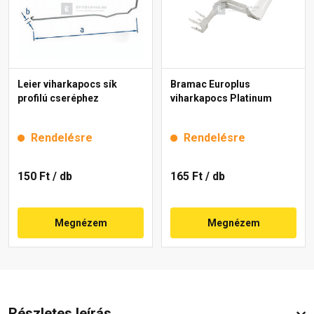
Leier viharkapocs sík
Bramac Europlus
profilú cseréphez
viharkapocs Platinum
Rendelésre
Rendelésre
150 Ft
/ db
165 Ft
/ db
Megnézem
Megnézem
Részletes leírás