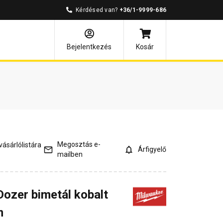
Kérdésed van?
+36/1-9999-686
mények
Kérdések és válaszok
Bejelentkezés
Kosár
Megosztás e-
ásárlólistára
Árfigyelő
mailben
ozer bimetál kobalt
m