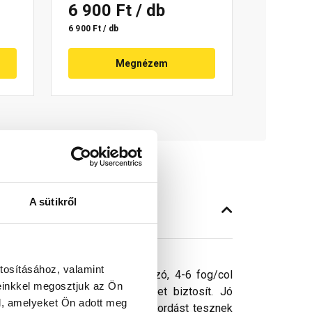
6 900 Ft
/ db
6 900 Ft / db
Megnézem
A sütikről
tosításához, valamint
tartamot biztosítanak. A változó, 4-6 fog/col
einkkel megosztjuk az Ön
és egyenletesebb lyukszéleket biztosít. Jó
l, amelyeket Ön adott meg
nhetően hatékonyabb forgácskihordást tesznek