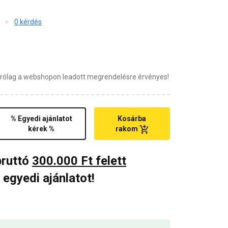
0 kérdés
zárólag a webshopon leadott megrendelésre érvényes!
% Egyedi ajánlatot
Kosárba
kérek %
rakom
bruttó
300.000 Ft felett
 egyedi ajánlatot!