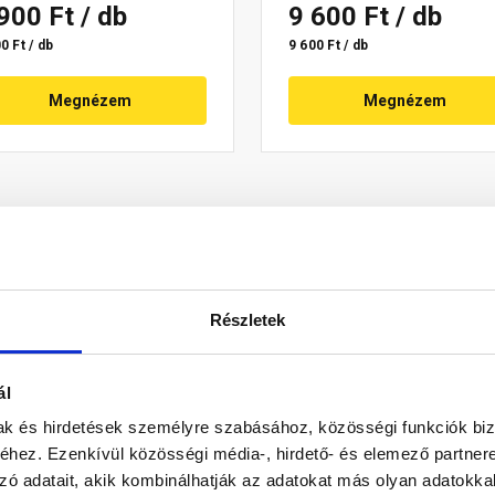
 900 Ft
/ db
9 600 Ft
/ db
0 Ft / db
9 600 Ft / db
Megnézem
Megnézem
Részletek
ál
mak és hirdetések személyre szabásához, közösségi funkciók biz
hnológiát képviselik, maximális teljesítményt és hosszú élet
hez. Ezenkívül közösségi média-, hirdető- és elemező partner
orsabb, agresszívebb vágást, másrészt kevesebb súrlódást 
zó adatait, akik kombinálhatják az adatokat más olyan adatokka
aradnak élesek, amelyek a speciális kialakításuknak köszö