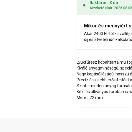
Raktáron: 3 db
Átvehető akár: 2026-08-0
Mikor és mennyiért s
Akár 2400 Ft-tól kiszállítj
díj és átvételi idő kalkulát
Lyukfűrész kobalttartalmú fo
Kiváló anyagminőségű, speciál
Nagy kopásállóságú, hosszú 
Precíz és kisebb erőkifejtést 
Szinte minden anyag fúrásár
Kézi és állványos fúróban is 
Méret: 22 mm