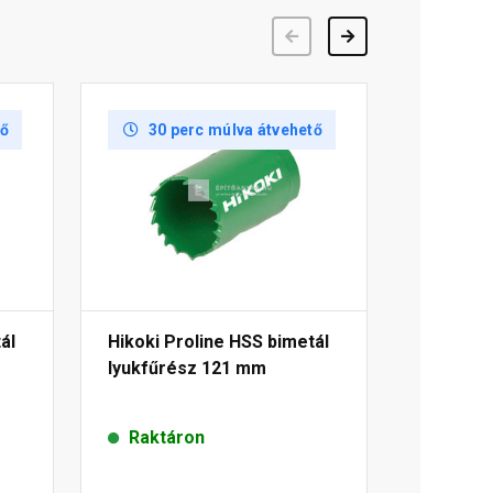
Előző
Következő
tő
30 perc múlva átvehető
ál
Hikoki Proline HSS bimetál
lyukfűrész 121 mm
Raktáron