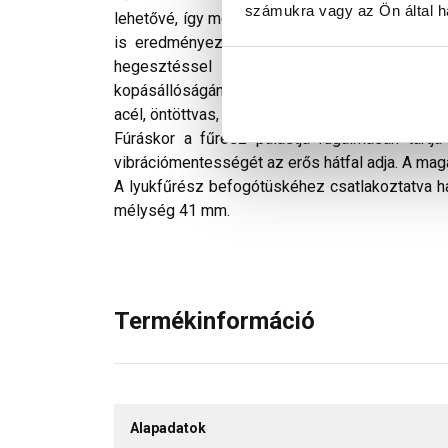
számukra vagy az Ön által ha
lehetővé, így megakadályozva az eltömődést é
is eredményeznek. A kiváló tulajdonságokat 
hegesztéssel rögzítik a speciális, 8% kob
kopásállóságának köszönhetően ideális megol
acél, öntöttvas, színesfémek, alumínium és PVC
Fúráskor a fűrész palástja rugalmasan tartja
vibrációmentességét az erős hátfal adja. A ma
A lyukfűrész befogótüskéhez csatlakoztatva has
mélység 41 mm.
Termékinformáció
Alapadatok