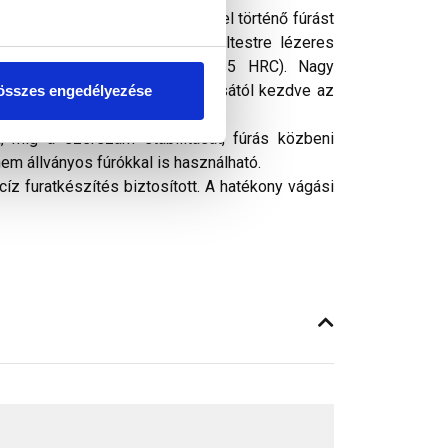
ségükben kisebb erőkifejtéssel történő fúrást
ívül erős, 1,27 mm vastag acéltestre lézeres
0 °C-ig, vákuumosan edzenek (65 HRC). Nagy
damentes és saválló acél vágásától kezdve az
összes engedélyezése
gipszkarton vágására egyaránt.
a, míg a szerszám stabilitását, fúrás közbeni
m állványos fúrókkal is használható.
íz furatkészítés biztosított. A hatékony vágási