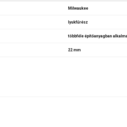
Milwaukee
lyukfűrész
többféle építőanyagban alkalm
22 mm