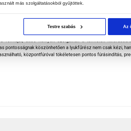
sznált más szolgáltatásokból gyűjtöttek.
s a hő felgyülemlését. Ráadásként mindezek az előnyök összes
a koronás fúró felépítése teszi lehetővé. Rugalmas, de rendk
altot tartalmazó acélból készült fogakat, amelyeket 60
dás nehéz, kemény (max. 1000 N/mm²) anyagok, mint pl. rozs
Testre szabás
Az 
 vágásán át a puhább anyagok, mint fa, MDF, rétegzett anyagok, 
 a formáját, átlós hornyok szolgálnak a törmelék kihordásár
gas pontosságnak köszönhetően a lyukfűrész nem csak kézi, hane
ználható, központfúróval tökéletesen pontos fúrásindítás, prec