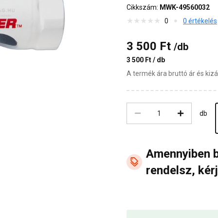
Cikkszám:
MWK-49560032
0
0 értékelés
3 500 Ft
/db
3 500 Ft / db
A termék ára bruttó ár és ki
db
Amennyiben 
rendelsz, kérj