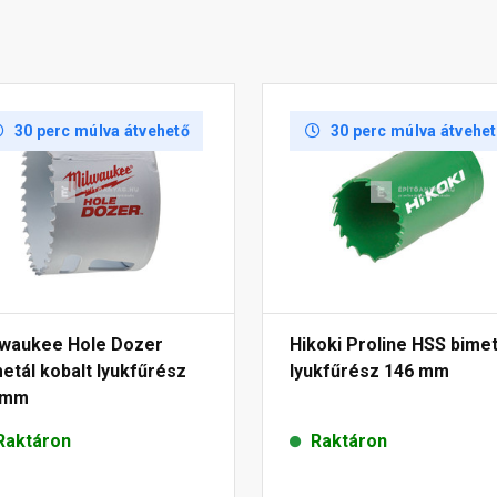
30 perc múlva átvehető
30 perc múlva átvehe
lwaukee Hole Dozer
Hikoki Proline HSS bimet
etál kobalt lyukfűrész
lyukfűrész 146 mm
 mm
Raktáron
Raktáron