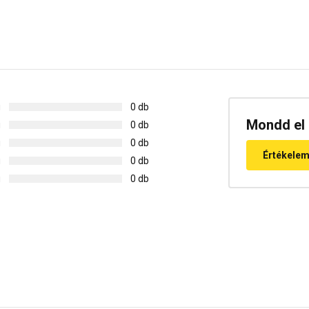
g
0 db
Mondd el 
g
0 db
g
0 db
Értékele
g
0 db
g
0 db