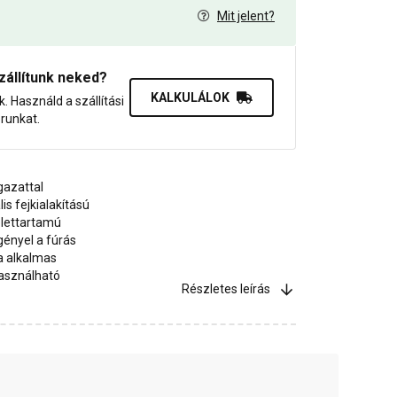
Mit jelent?
6
zállítunk neked?
KALKULÁLOK
uk. Használd a szállítási
orunkat.
gazattal
is fejkialakítású
élettartamú
igényel a fúrás
a alkalmas
használható
Részletes leírás