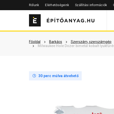
Rólunk
Elérhetőségeink
Szállítási információk
Szükséged lehet rá
Részletes 
Főoldal
Barkács
Szerszám, szerszámgép
Milwaukee Hole Dozer bimetál kobalt lyukfűr
30 perc múlva átvehető