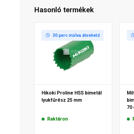
Hasonló termékek
30 perc múlva átvehető
Hikoki Proline HSS bimetál
Mi
lyukfűrész 25 mm
bim
70
Raktáron