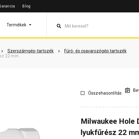
Garancia
Blog
leírás
Termékinformáció
Dokumentumok
Vásárlói véle
Termékek
Szerszámgép-tartozék
Fúró- és csavarozógép tartozék
ész 22 mm
Bev
Összehasonlítás
Milwaukee Hole D
lyukfűrész 22 m