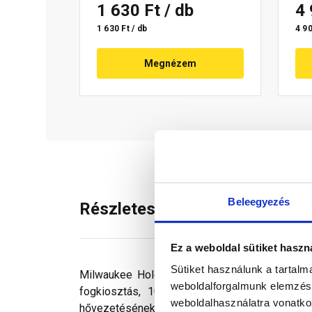
1 630 Ft
/ db
4
1 630 Ft / db
4 90
Megnézem
Beleegyezés
Részletes leírás
Ez a weboldal sütiket haszn
Sütiket használunk a tartal
Milwaukee Hole Dozer fűrészek a legújabb tec
weboldalforgalmunk elemzésé
fogkiosztás, 10° dőlésszöggel egyrészt gy
weboldalhasználatra vonatko
hővezetésének köszönhetően a fogak tovább m