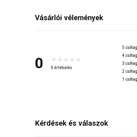
Vásárlói vélemények
5 csilla
4 csilla
0
3 csilla
0 értékelés
2 csilla
1 csilla
Kérdések és válaszok