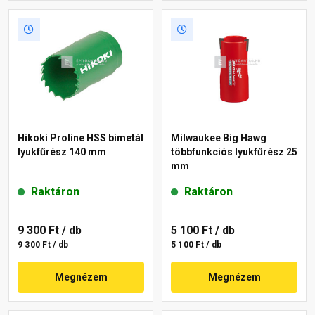
Hikoki Proline HSS bimetál
Milwaukee Big Hawg
lyukfűrész 140 mm
többfunkciós lyukfűrész 25
mm
Raktáron
Raktáron
9 300 Ft
/ db
5 100 Ft
/ db
9 300 Ft / db
5 100 Ft / db
Megnézem
Megnézem