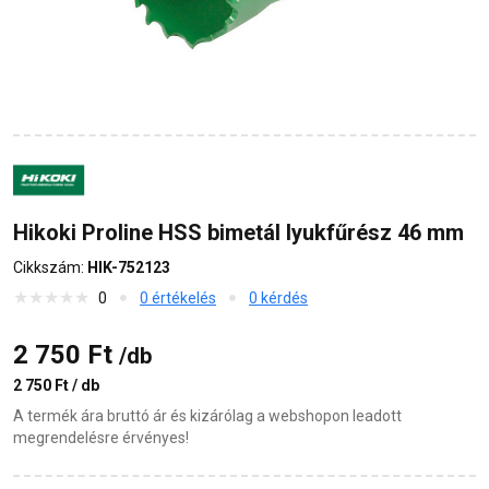
Hikoki Proline HSS bimetál lyukfűrész 46 mm
Cikkszám:
HIK-752123
0
0 értékelés
0 kérdés
2 750 Ft
/db
2 750 Ft / db
A termék ára bruttó ár és kizárólag a webshopon leadott
megrendelésre érvényes!