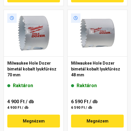
Milwaukee Hole Dozer
Milwaukee Hole Dozer
bimetál kobalt lyukfűrész
bimetál kobalt lyukfűrész
70 mm
48 mm
Raktáron
Raktáron
4 900 Ft
/ db
6 590 Ft
/ db
4 900 Ft / db
6 590 Ft / db
Megnézem
Megnézem