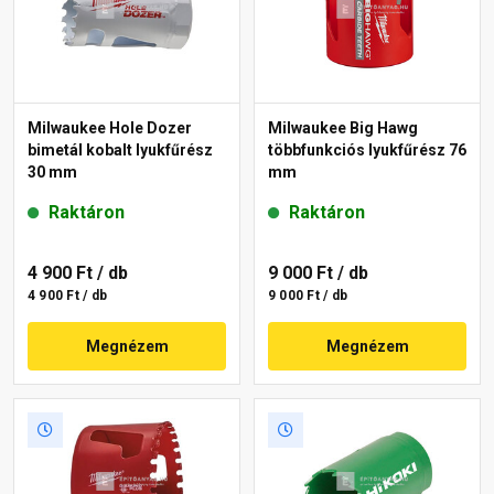
Milwaukee Hole Dozer
Milwaukee Big Hawg
bimetál kobalt lyukfűrész
többfunkciós lyukfűrész 76
30 mm
mm
Raktáron
Raktáron
4 900 Ft
/ db
9 000 Ft
/ db
4 900 Ft / db
9 000 Ft / db
Megnézem
Megnézem