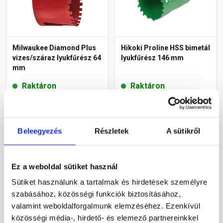
Milwaukee Diamond Plus
Hikoki Proline HSS bimetál
vizes/száraz lyukfűrész 64
lyukfűrész 146 mm
mm
Raktáron
Raktáron
7 150 Ft
/ db
9 600 Ft
/ db
7 150 Ft / db
9 600 Ft / db
Beleegyezés
Részletek
A sütikről
Megnézem
Megnézem
Ez a weboldal sütiket használ
Sütiket használunk a tartalmak és hirdetések személyre
szabásához, közösségi funkciók biztosításához,
valamint weboldalforgalmunk elemzéséhez. Ezenkívül
közösségi média-, hirdető- és elemező partnereinkkel