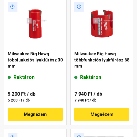
Milwaukee Big Hawg
Milwaukee Big Hawg
többfunkciós lyukfűrész 30
többfunkciós lyukfűrész 68
mm
mm
Raktáron
Raktáron
5 200 Ft
/ db
7 940 Ft
/ db
5 200 Ft / db
7 940 Ft / db
Megnézem
Megnézem