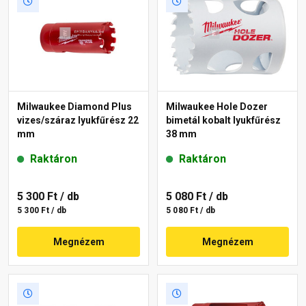
Milwaukee Diamond Plus
Milwaukee Hole Dozer
vizes/száraz lyukfűrész 22
bimetál kobalt lyukfűrész
mm
38 mm
Raktáron
Raktáron
5 300 Ft
/ db
5 080 Ft
/ db
5 300 Ft / db
5 080 Ft / db
Megnézem
Megnézem