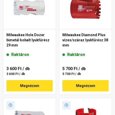
Milwaukee Hole Dozer
Milwaukee Diamond Plus
bimetál kobalt lyukfűrész
vizes/száraz lyukfűrész 38
29 mm
mm
Raktáron
Raktáron
3 600 Ft
/ db
5 700 Ft
/ db
3 600 Ft / db
5 700 Ft / db
Megnézem
Megnézem