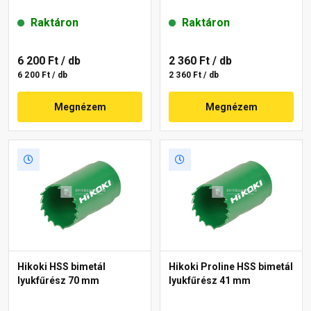
Raktáron
Raktáron
6 200 Ft
/ db
2 360 Ft
/ db
6 200 Ft / db
2 360 Ft / db
Megnézem
Megnézem
Hikoki HSS bimetál
Hikoki Proline HSS bimetál
lyukfűrész 70 mm
lyukfűrész 41 mm