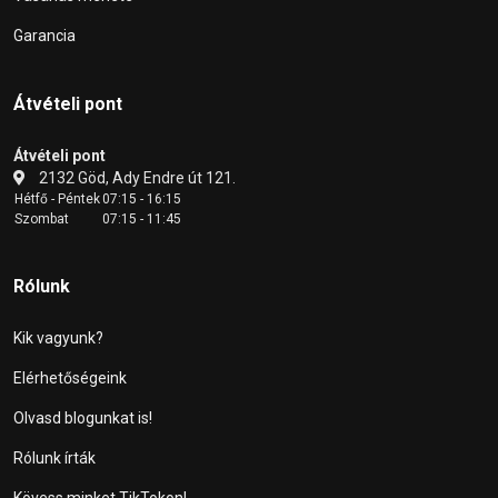
Garancia
Átvételi pont
Átvételi pont
2132 Göd, Ady Endre út 121.
Hétfő - Péntek
07:15 - 16:15
Szombat
07:15 - 11:45
Rólunk
Kik vagyunk?
Elérhetőségeink
Olvasd blogunkat is!
Rólunk írták
Kövess minket TikTokon!