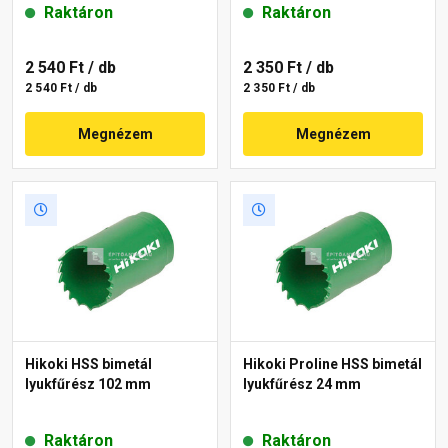
Raktáron
Raktáron
2 540 Ft
/ db
2 350 Ft
/ db
2 540 Ft / db
2 350 Ft / db
Megnézem
Megnézem
Hikoki HSS bimetál
Hikoki Proline HSS bimetál
lyukfűrész 102 mm
lyukfűrész 24 mm
Raktáron
Raktáron