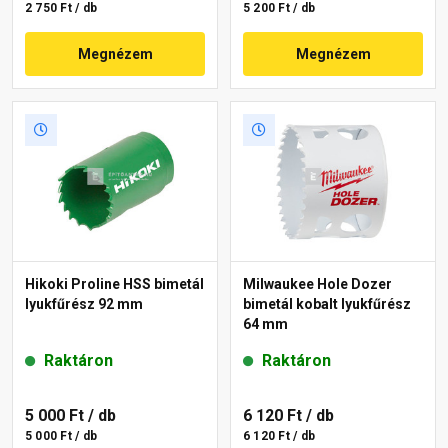
2 750 Ft / db
5 200 Ft / db
Megnézem
Megnézem
Hikoki Proline HSS bimetál
Milwaukee Hole Dozer
lyukfűrész 92 mm
bimetál kobalt lyukfűrész
64 mm
Raktáron
Raktáron
5 000 Ft
/ db
6 120 Ft
/ db
5 000 Ft / db
6 120 Ft / db