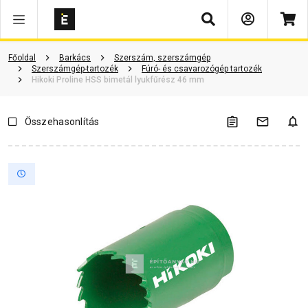
Keresés
ió
Dokumentumok
Vásárlói vélemények
Kérdések és válaszok
Főoldal
Barkács
Szerszám, szerszámgép
Szerszámgép-tartozék
Fúró- és csavarozógép tartozék
Hikoki Proline HSS bimetál lyukfűrész 46 mm
Összehasonlítás