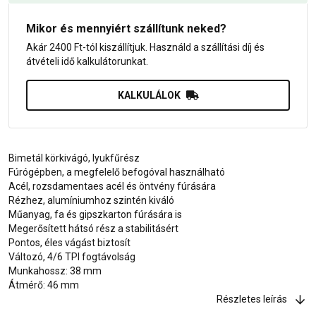
Mikor és mennyiért szállítunk neked?
Akár 2400 Ft-tól kiszállítjuk. Használd a szállítási díj és
átvételi idő kalkulátorunkat.
KALKULÁLOK
Bimetál körkivágó, lyukfűrész
Fúrógépben, a megfelelő befogóval használható
Acél, rozsdamentaes acél és öntvény fúrására
Rézhez, alumíniumhoz szintén kiváló
Műanyag, fa és gipszkarton fúrására is
Megerősített hátsó rész a stabilitásért
Pontos, éles vágást biztosít
Változó, 4/6 TPI fogtávolság
Munkahossz: 38 mm
Átmérő: 46 mm
Részletes leírás