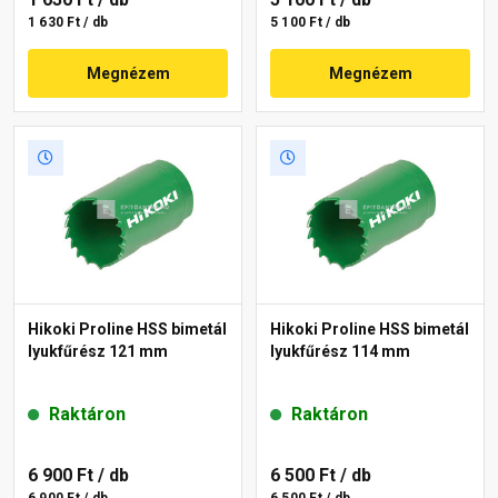
1 630 Ft / db
5 100 Ft / db
Megnézem
Megnézem
Hikoki Proline HSS bimetál
Hikoki Proline HSS bimetál
lyukfűrész 121 mm
lyukfűrész 114 mm
Raktáron
Raktáron
6 900 Ft
/ db
6 500 Ft
/ db
6 900 Ft / db
6 500 Ft / db