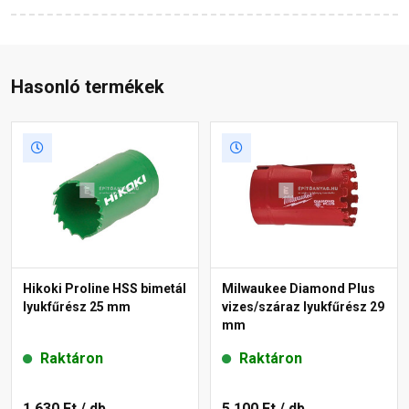
Hasonló termékek
Hikoki Proline HSS bimetál
Milwaukee Diamond Plus
lyukfűrész 25 mm
vizes/száraz lyukfűrész 29
mm
Raktáron
Raktáron
1 630 Ft
/ db
5 100 Ft
/ db