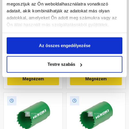
megosztjuk az Ön weboldalhasználatra vonatkozó
adatait, akik kombinálhatják az adatokat más olyan
adatokkal, amelyeket Ön adott meg számukra vagy az
Hikoki HSS bimetál
Hikoki Proline HSS bimetál
Ön által használt más szolgáltatásokból gyűjtöttek.
lyukfűrész 73 mm
lyukfűrész 28 mm
Raktáron
Raktáron
Az összes engedélyezése
2 160 Ft
/ db
1 840 Ft
/ db
Testre szabás
2 160 Ft / db
1 840 Ft / db
Megnézem
Megnézem