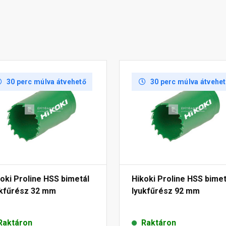
30 perc múlva átvehető
30 perc múlva átvehe
oki Proline HSS bimetál
Hikoki Proline HSS bimet
ukfűrész 32 mm
lyukfűrész 92 mm
Raktáron
Raktáron