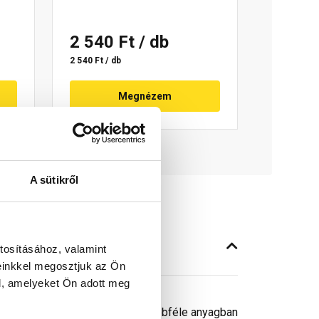
2 540 Ft
/ db
2 540 Ft / db
Megnézem
A sütikről
tosításához, valamint
einkkel megosztjuk az Ön
l, amelyeket Ön adott meg
fog/col (4/6 TPI) geometriája többféle anyagban