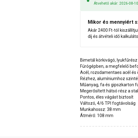
Átvehető akár: 2026-08-1
Mikor és mennyiért s
Akár 2400 Ft-tól kiszállítj
díj és átvételi idő kalkulát
Bimetál körkivágó, lyukfűrész
Fúrógépben, a megfelelő bef
Acél, rozsdamentaes acél és 
Rézhez, alumíniumhoz szintén
Műanyag, fa és gipszkarton fú
Megerősített hátsó rész a stab
Pontos, éles vágást biztosít
Változó, 4/6 TPI fogtávolság
Munkahossz: 38 mm
Átmérő: 108 mm