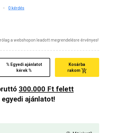
0 kérdés
zárólag a webshopon leadott megrendelésre érvényes!
% Egyedi ajánlatot
Kosárba
kérek %
rakom
bruttó
300.000 Ft felett
 egyedi ajánlatot!