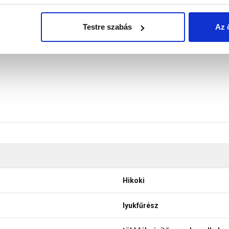
é, hosszú élettartam mellett. Pontosságát, stabilitását a megerő
l, színesfém (réz, alumínium) mellett műanyag, fa, és gipszkart
Testre szabás
Az 
rral használható, melyet a fúrógépnek megfelelő csatlakozással 
Hikoki
lyukfűrész