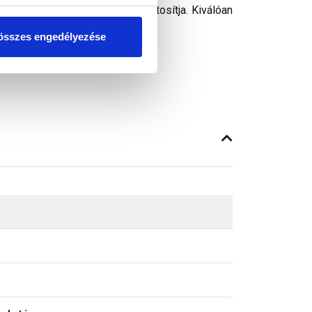
sített, vastag hátsó traktus bitosítja. Kiválóan
on fúrására.
összes engedélyezése
kell kiválasztani.