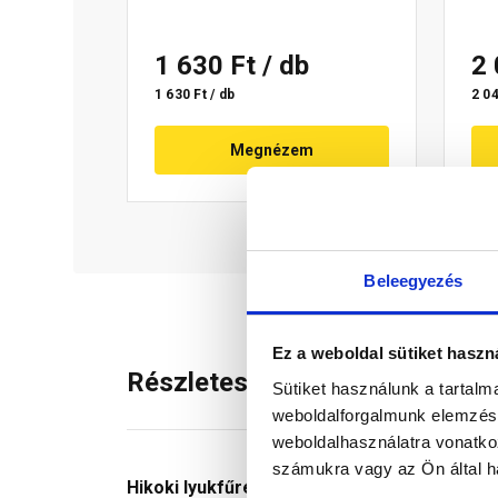
1 630 Ft
/ db
2
1 630 Ft / db
2 04
Megnézem
Beleegyezés
Ez a weboldal sütiket haszn
Részletes leírás
Sütiket használunk a tartal
weboldalforgalmunk elemzésé
weboldalhasználatra vonatko
számukra vagy az Ön által ha
Hikoki lyukfűrész
kétfajta (bimetál: HSS/HSC),