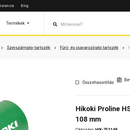
Garancia
Blog
leírás
Termékinformáció
Dokumentumok
Vásárlói véle
Termékek
Szerszámgép-tartozék
Fúró- és csavarozógép tartozék
Bev
Összehasonlítás
Hikoki Proline H
108 mm
Cikkszám:
HIK-752148