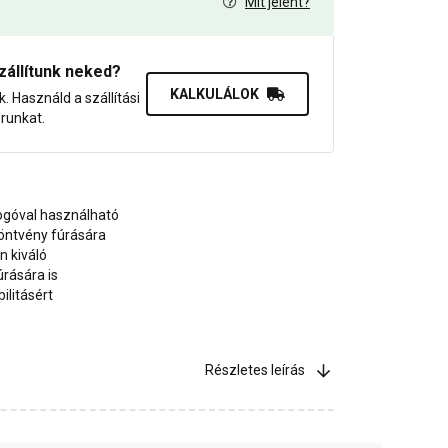
Mit jelent?
0
zállítunk neked?
KALKULÁLOK
uk. Használd a szállítási
orunkat.
ogóval használható
öntvény fúrására
 kiváló
rására is
ilitásért
Részletes leírás