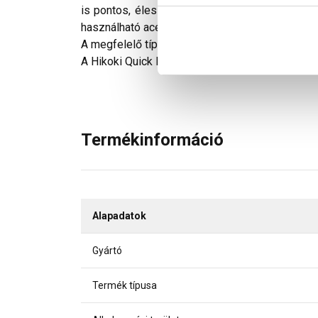
is pontos, éles és hatékony fúrást tesz lehetőv
használható acél, acélöntvény, rozsdamentes acé
A megfelelő típusú és méretű, Hikoki befogószá
A Hikoki Quick Power Lock rendszer eleme.
Termékinformáció
Alapadatok
Gyártó
Termék típusa