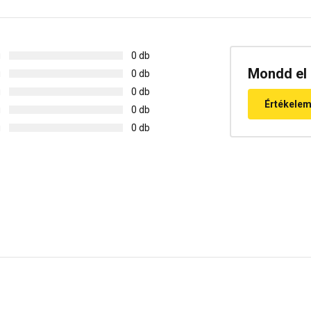
g
0 db
Mondd el 
g
0 db
g
0 db
Értékele
g
0 db
g
0 db