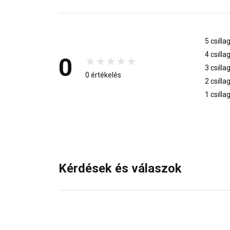
5 csilla
4 csilla
0
3 csilla
0 értékelés
2 csilla
1 csilla
Kérdések és válaszok