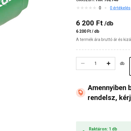
0
0 értékelés
6 200 Ft
/db
6 200 Ft / db
A termék ára bruttó ár és ki
db
Amennyiben 
rendelsz, kérj
Raktáron: 1 db