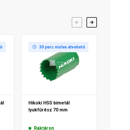
Előző
Következő
tő
30 perc múlva átvehető
ál
Hikoki HSS bimetál
lyukfűrész 70 mm
Raktáron