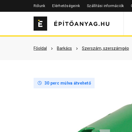
Rólunk
Elérhetőségeink
Szállítási információk
Szükséged lehet rá
Részletes 
Főoldal
Barkács
Szerszám, szerszámgép
30 perc múlva átvehető