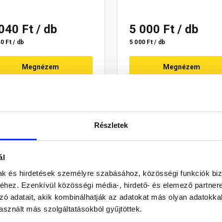
 040 Ft
/ db
5 000 Ft
/ db
0 Ft / db
5 000 Ft / db
Megnézem
Megnézem
Részletek
ál
mak és hirdetések személyre szabásához, közösségi funkciók biz
hez. Ezenkívül közösségi média-, hirdető- és elemező partner
zó adatait, akik kombinálhatják az adatokat más olyan adatokka
sznált más szolgáltatásokból gyűjtöttek.
 kiváló minőségű acélból. A lézerhegesztett fogak változó, 4-6 