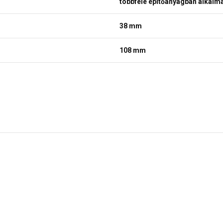
többféle építőanyagban alkalm
38 mm
108 mm