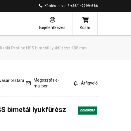
Kérdésed van?
+36/1-9999-686
mények
Kérdések és válaszok
Bejelentkezés
Kosár
Hikoki Proline HSS bimetál lyukfűrész 108 mm
Megosztás e-
ásárlólistára
Árfigyelő
mailben
SS bimetál lyukfűrész