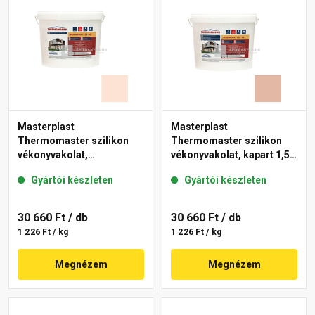
Masterplast
Masterplast
Thermomaster szilikon
Thermomaster szilikon
vékonyvakolat,
vékonyvakolat, kapart 1,5
gördülőszemcsés 2 mm
mm 12-D 25 kg
Gyártói készleten
Gyártói készleten
15-F 25 kg
30 660 Ft
/ db
30 660 Ft
/ db
1 226 Ft / kg
1 226 Ft / kg
Megnézem
Megnézem