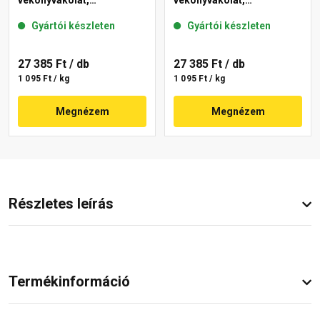
vékonyvakolat,
vékonyvakolat,
gördülőszemcsés 2 mm
gördülőszemcsés 2 mm
Gyártói készleten
Gyártói készleten
15-F 25 kg
16-D 25 kg
27 385 Ft
/ db
27 385 Ft
/ db
1 095 Ft / kg
1 095 Ft / kg
Megnézem
Megnézem
Részletes leírás
Termékinformáció