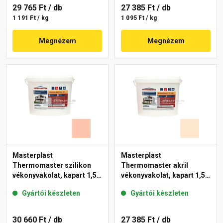
29 765 Ft
/ db
27 385 Ft
/ db
1 191 Ft / kg
1 095 Ft / kg
Megnézem
Megnézem
Masterplast
Masterplast
Thermomaster szilikon
Thermomaster akril
vékonyvakolat, kapart 1,5
vékonyvakolat, kapart 1,5
mm 16-D 25 kg
mm 07-F 25 kg
Gyártói készleten
Gyártói készleten
30 660 Ft
/ db
27 385 Ft
/ db