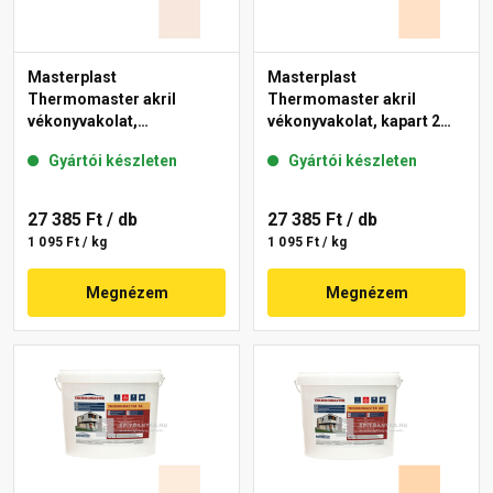
Masterplast
Masterplast
Thermomaster akril
Thermomaster akril
vékonyvakolat,
vékonyvakolat, kapart 2
gördülőszemcsés 2 mm
mm 04-E 25 kg
Gyártói készleten
Gyártói készleten
13-F 25 kg
27 385 Ft
/ db
27 385 Ft
/ db
1 095 Ft / kg
1 095 Ft / kg
Megnézem
Megnézem