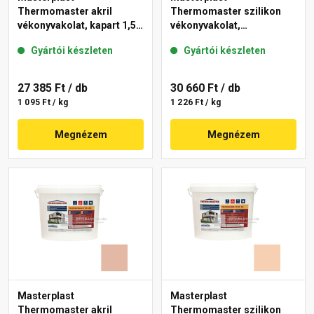
Thermomaster akril
Thermomaster szilikon
vékonyvakolat, kapart 1,5
vékonyvakolat,
mm 08-D 25 kg
gördülőszemcsés 2 mm
Gyártói készleten
Gyártói készleten
04-F 25 kg
27 385 Ft
/ db
30 660 Ft
/ db
1 095 Ft / kg
1 226 Ft / kg
Megnézem
Megnézem
Masterplast
Masterplast
Thermomaster akril
Thermomaster szilikon