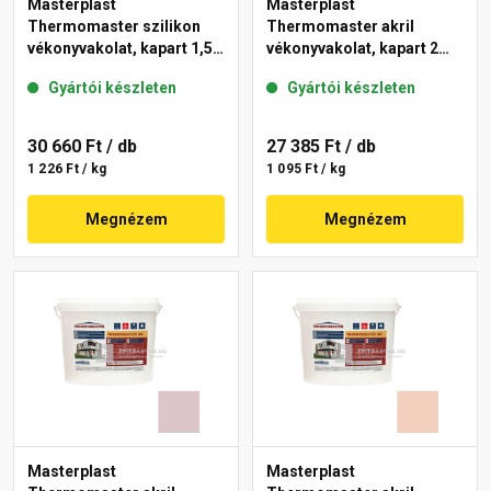
Masterplast
Masterplast
Thermomaster szilikon
Thermomaster akril
vékonyvakolat, kapart 1,5
vékonyvakolat, kapart 2
mm 09-F 25 kg
mm 17-F 25 kg
Gyártói készleten
Gyártói készleten
30 660 Ft
/ db
27 385 Ft
/ db
1 226 Ft / kg
1 095 Ft / kg
Megnézem
Megnézem
Masterplast
Masterplast