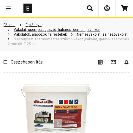
Keresés
Vásárlói vélemények
Kérdések és válaszok
Kapcsolódó cikkek
Főoldal
Építőanyag
Vakolat, csemperagasztó, habarcs, cement, szilikon
Vakolatok, alapozók, falfestékek
Nemesvakolat, színezővakolat
Masterplast Thermomaster szilikon vékonyvakolat, gördülőszemcsés
2 mm 08-E 25 kg
Összehasonlítás