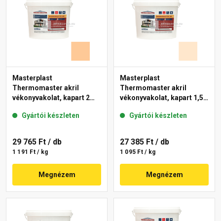
Masterplast
Masterplast
Thermomaster akril
Thermomaster akril
vékonyvakolat, kapart 2
vékonyvakolat, kapart 1,5
mm 03-C 25 kg
mm 05-F 25 kg
Gyártói készleten
Gyártói készleten
29 765 Ft
/ db
27 385 Ft
/ db
1 191 Ft / kg
1 095 Ft / kg
Megnézem
Megnézem