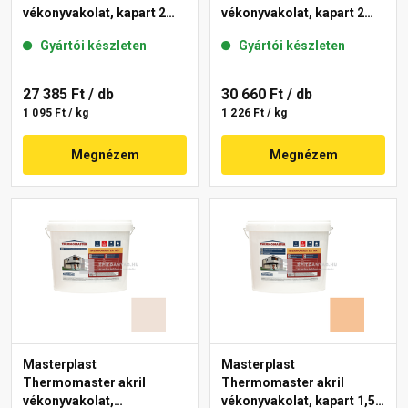
vékonyvakolat, kapart 2
vékonyvakolat, kapart 2
mm 12-D 25 kg
mm 08-C 25 kg
Gyártói készleten
Gyártói készleten
27 385 Ft
/ db
30 660 Ft
/ db
1 095 Ft / kg
1 226 Ft / kg
Megnézem
Megnézem
Masterplast
Masterplast
Thermomaster akril
Thermomaster akril
vékonyvakolat,
vékonyvakolat, kapart 1,5