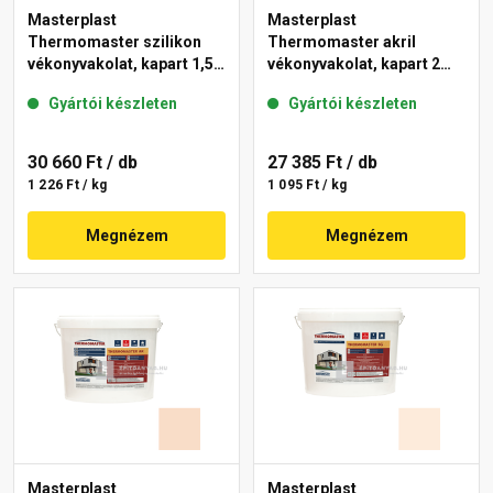
Masterplast
Masterplast
Thermomaster szilikon
Thermomaster akril
vékonyvakolat, kapart 1,5
vékonyvakolat, kapart 2
mm 13-F 25 kg
mm 04-D 25 kg
Gyártói készleten
Gyártói készleten
30 660 Ft
/ db
27 385 Ft
/ db
1 226 Ft / kg
1 095 Ft / kg
Megnézem
Megnézem
Masterplast
Masterplast