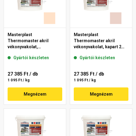
Masterplast
Masterplast
Thermomaster akril
Thermomaster akril
vékonyvakolat,
vékonyvakolat, kapart 2
gördülőszemcsés 2 mm
mm 13-E 25 kg
Gyártói készleten
Gyártói készleten
04-E 25 kg
27 385 Ft
/ db
27 385 Ft
/ db
1 095 Ft / kg
1 095 Ft / kg
Megnézem
Megnézem