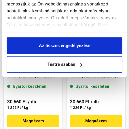
megosztjuk az Ön weboldalhasználatra vonatkozó
adatait, akik kombinálhatják az adatokat más olyan
adatokkal, amelyeket Ön adott meg számukra vagy az
Ön által használt más szolgáltatásokból gyűjtöttek.
Az összes engedélyezése
Testre szabás
Masterplast
Masterplast
Thermomaster szilikon
Thermomaster szilikon
vékonyvakolat, kapart 2
vékonyvakolat, kapart 1,5
mm 64-C 25 kg
mm 19-F 25 kg
Gyártói készleten
Gyártói készleten
30 660 Ft
/ db
30 660 Ft
/ db
1 226 Ft / kg
1 226 Ft / kg
Megnézem
Megnézem