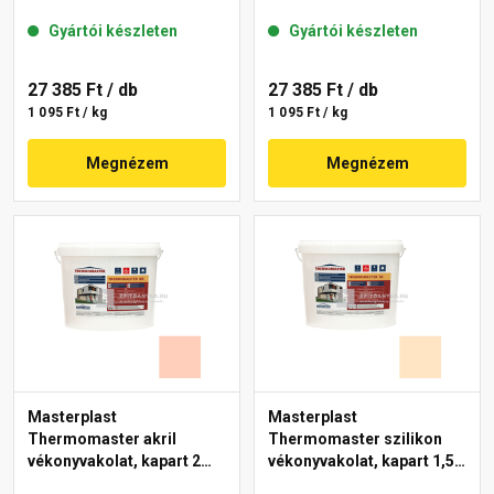
gördülőszemcsés 2 mm
mm 04-C 25 kg
Gyártói készleten
Gyártói készleten
44-F 25 kg
27 385 Ft
/ db
27 385 Ft
/ db
1 095 Ft / kg
1 095 Ft / kg
Megnézem
Megnézem
Masterplast
Masterplast
Thermomaster akril
Thermomaster szilikon
vékonyvakolat, kapart 2
vékonyvakolat, kapart 1,5
mm 17-E 25 kg
mm 02-E 25 kg