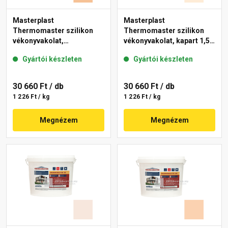
Masterplast
Masterplast
Thermomaster szilikon
Thermomaster szilikon
vékonyvakolat,
vékonyvakolat, kapart 1,5
gördülőszemcsés 2 mm
mm 03-F 25 kg
Gyártói készleten
Gyártói készleten
04-C 25 kg
30 660 Ft
/ db
30 660 Ft
/ db
1 226 Ft / kg
1 226 Ft / kg
Megnézem
Megnézem