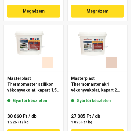
Megnézem
Megnézem
Masterplast
Masterplast
Thermomaster szilikon
Thermomaster akril
vékonyvakolat, kapart 1,5
vékonyvakolat, kapart 2
mm 10-F 25 kg
mm 09-E 25 kg
Gyártói készleten
Gyártói készleten
30 660 Ft
/ db
27 385 Ft
/ db
1 226 Ft / kg
1 095 Ft / kg