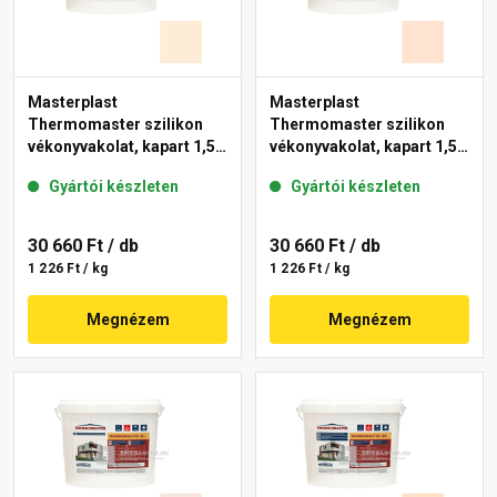
Masterplast
Masterplast
Thermomaster szilikon
Thermomaster szilikon
vékonyvakolat, kapart 1,5
vékonyvakolat, kapart 1,5
mm 02-F 25 kg
mm 11-F 25 kg
Gyártói készleten
Gyártói készleten
30 660 Ft
/ db
30 660 Ft
/ db
1 226 Ft / kg
1 226 Ft / kg
Megnézem
Megnézem