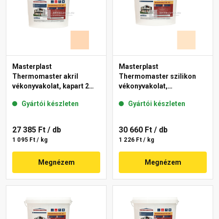
Masterplast
Masterplast
Thermomaster akril
Thermomaster szilikon
vékonyvakolat, kapart 2
vékonyvakolat,
mm 07-E 25 kg
gördülőszemcsés 2 mm
Gyártói készleten
Gyártói készleten
03-E 25 kg
27 385 Ft
/ db
30 660 Ft
/ db
1 095 Ft / kg
1 226 Ft / kg
Megnézem
Megnézem