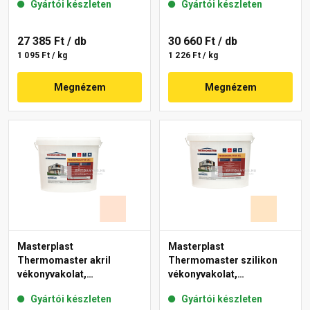
Gyártói készleten
Gyártói készleten
27 385 Ft
/ db
30 660 Ft
/ db
1 095 Ft / kg
1 226 Ft / kg
Megnézem
Megnézem
Masterplast
Masterplast
Thermomaster akril
Thermomaster szilikon
vékonyvakolat,
vékonyvakolat,
gördülőszemcsés 2 mm
gördülőszemcsés 2 mm
Gyártói készleten
Gyártói készleten
11-F 25 kg
02-E 25 kg