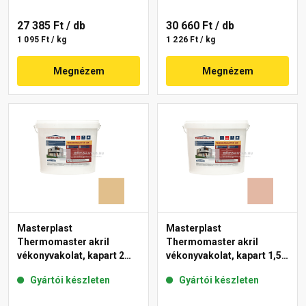
27 385 Ft
/ db
30 660 Ft
/ db
1 095 Ft / kg
1 226 Ft / kg
Megnézem
Megnézem
Masterplast
Masterplast
Thermomaster akril
Thermomaster akril
vékonyvakolat, kapart 2
vékonyvakolat, kapart 1,5
mm 48-C 25 kg
mm 12-D 25 kg
Gyártói készleten
Gyártói készleten