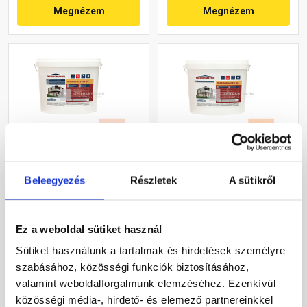
Megnézem
Megnézem
Masterplast
Masterplast
Beleegyezés
Részletek
A sütikről
Thermomaster szilikon
Thermomaster akril
vékonyvakolat, kapart 1,5
vékonyvakolat,
mm 17-F 25 kg
gördülőszemcsés 2 mm
Gyártói készleten
Gyártói készleten
10-E 25 kg
Ez a weboldal sütiket használ
Sütiket használunk a tartalmak és hirdetések személyre
30 660 Ft
/ db
27 385 Ft
/ db
szabásához, közösségi funkciók biztosításához,
1 226 Ft / kg
1 095 Ft / kg
valamint weboldalforgalmunk elemzéséhez. Ezenkívül
közösségi média-, hirdető- és elemező partnereinkkel
Megnézem
Megnézem