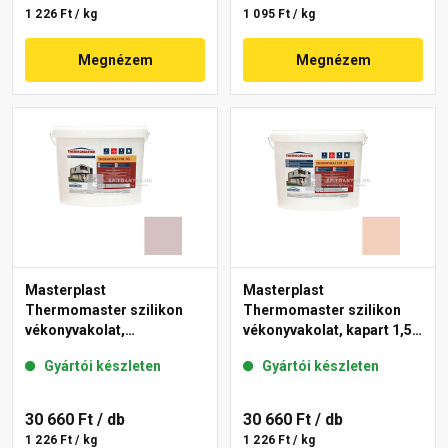
1 226 Ft / kg
1 095 Ft / kg
Megnézem
Megnézem
Masterplast
Masterplast
Thermomaster szilikon
Thermomaster szilikon
vékonyvakolat,
vékonyvakolat, kapart 1,5
gördülőszemcsés 2 mm
mm 12-E 25 kg
Gyártói készleten
Gyártói készleten
20-E 25 kg
30 660 Ft
/ db
30 660 Ft
/ db
1 226 Ft / kg
1 226 Ft / kg