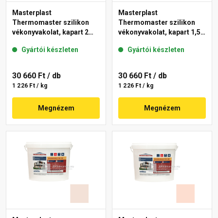
Masterplast
Masterplast
Thermomaster szilikon
Thermomaster szilikon
vékonyvakolat, kapart 2
vékonyvakolat, kapart 1,5
mm 12-D 25 kg
mm 20-E 25 kg
Gyártói készleten
Gyártói készleten
30 660 Ft
/ db
30 660 Ft
/ db
1 226 Ft / kg
1 226 Ft / kg
Megnézem
Megnézem