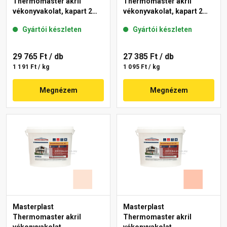
Thermomaster akril
Thermomaster akril
vékonyvakolat, kapart 2
vékonyvakolat, kapart 2
mm 27-E 25 kg
mm 12-E 25 kg
Gyártói készleten
Gyártói készleten
29 765 Ft
/ db
27 385 Ft
/ db
1 191 Ft / kg
1 095 Ft / kg
Megnézem
Megnézem
Masterplast
Masterplast
Thermomaster akril
Thermomaster akril