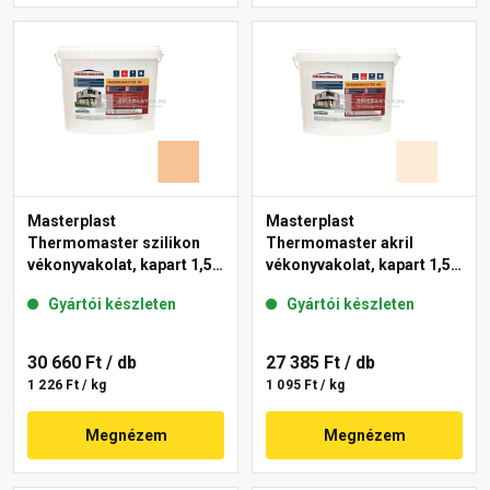
Masterplast
Masterplast
Thermomaster szilikon
Thermomaster akril
vékonyvakolat, kapart 1,5
vékonyvakolat, kapart 1,5
mm 04-C 25 kg
mm 03-F 25 kg
Gyártói készleten
Gyártói készleten
30 660 Ft
/ db
27 385 Ft
/ db
1 226 Ft / kg
1 095 Ft / kg
Megnézem
Megnézem