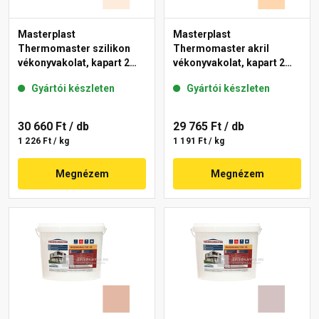
Masterplast
Masterplast
Thermomaster szilikon
Thermomaster akril
vékonyvakolat, kapart 2
vékonyvakolat, kapart 2
mm 04-F 25 kg
mm 03-D 25 kg
Gyártói készleten
Gyártói készleten
30 660 Ft
/ db
29 765 Ft
/ db
1 226 Ft / kg
1 191 Ft / kg
Megnézem
Megnézem