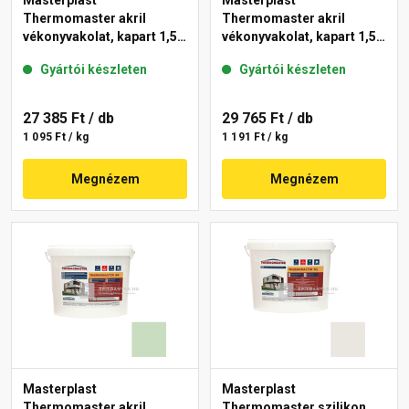
Masterplast
Masterplast
Thermomaster akril
Thermomaster akril
vékonyvakolat, kapart 1,5
vékonyvakolat, kapart 1,5
mm 42-E 25 kg
mm 41-F 25 kg
Gyártói készleten
Gyártói készleten
27 385 Ft
/ db
29 765 Ft
/ db
1 095 Ft / kg
1 191 Ft / kg
Megnézem
Megnézem
Masterplast
Masterplast
Thermomaster akril
Thermomaster szilikon