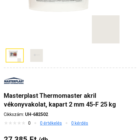
Masterplast Thermomaster akril
vékonyvakolat, kapart 2 mm 45-F 25 kg
Cikkszám:
UH-682502
0
0 értékelés
0 kérdés
27 385 Ft
/db