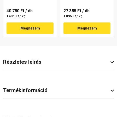
40 780 Ft
/ db
27 385 Ft
/ db
1 631 Ft / kg
1 095 Ft / kg
Megnézem
Megnézem
Részletes leírás
Termékinformáció