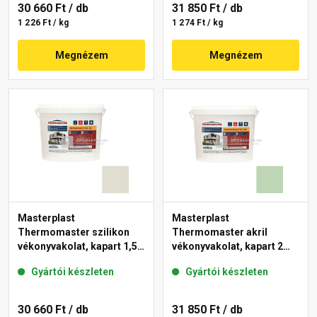
30 660 Ft
/ db
31 850 Ft
/ db
1 226 Ft / kg
1 274 Ft / kg
Megnézem
Megnézem
Masterplast
Masterplast
Thermomaster szilikon
Thermomaster akril
vékonyvakolat, kapart 1,5
vékonyvakolat, kapart 2
mm 42-E 25 kg
mm 41-D 25 kg
Gyártói készleten
Gyártói készleten
30 660 Ft
/ db
31 850 Ft
/ db