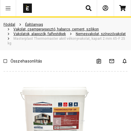
Keresés
Vásárlói vélemények
Kérdések és válaszok
Kapcsolódó cikkek
Főoldal
Építőanyag
Vakolat, csemperagasztó, habarcs, cement, szilikon
Vakolatok, alapozók, falfestékek
Nemesvakolat, színezővakolat
Masterplast Thermomaster akril vékonyvakolat, kapart 2 mm 45-F 25
kg
Összehasonlítás