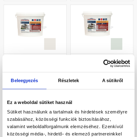
Masterplast
Masterplast
Thermomaster akril
Thermomaster szilikon
vékonyvakolat, kapart 1,5
vékonyvakolat, kapart 1,5
mm 45-F 25 kg
mm 43-F 25 kg
Beleegyezés
Részletek
A sütikről
Gyártói készleten
Gyártói készleten
27 385 Ft
/ db
33 190 Ft
/ db
Ez a weboldal sütiket használ
1 095 Ft / kg
1 328 Ft / kg
Sütiket használunk a tartalmak és hirdetések személyre
szabásához, közösségi funkciók biztosításához,
Megnézem
Megnézem
valamint weboldalforgalmunk elemzéséhez. Ezenkívül
közösségi média-, hirdető- és elemező partnereinkkel