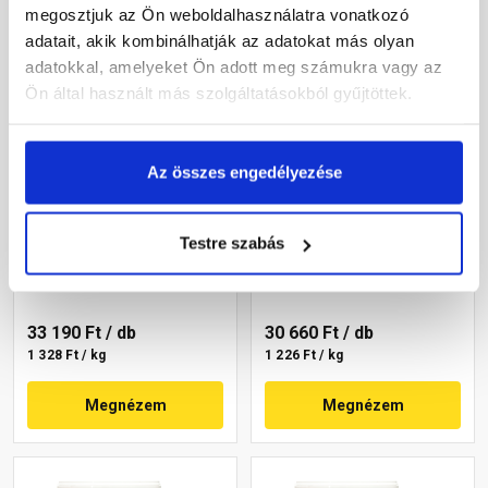
megosztjuk az Ön weboldalhasználatra vonatkozó
adatait, akik kombinálhatják az adatokat más olyan
adatokkal, amelyeket Ön adott meg számukra vagy az
Ön által használt más szolgáltatásokból gyűjtöttek.
Az összes engedélyezése
Masterplast
Masterplast
Thermomaster szilikon
Thermomaster szilikon
vékonyvakolat, kapart 1,5
vékonyvakolat, kapart 1,5
Testre szabás
mm 45-C 25 kg
mm 45-E 25 kg
Gyártói készleten
Gyártói készleten
33 190 Ft
/ db
30 660 Ft
/ db
1 328 Ft / kg
1 226 Ft / kg
Megnézem
Megnézem