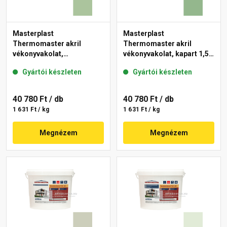
Masterplast
Masterplast
Thermomaster akril
Thermomaster akril
vékonyvakolat,
vékonyvakolat, kapart 1,5
gördülőszemcsés 2 mm
mm 40-C 25 kg
Gyártói készleten
Gyártói készleten
41-C 25 kg
40 780 Ft
/ db
40 780 Ft
/ db
1 631 Ft / kg
1 631 Ft / kg
Megnézem
Megnézem