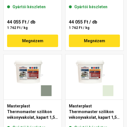
mm 40-D 25 kg
mm 41-C 25 kg
Gyártói készleten
Gyártói készleten
44 055 Ft
/ db
44 055 Ft
/ db
1 762 Ft / kg
1 762 Ft / kg
Megnézem
Megnézem
Masterplast
Masterplast
Thermomaster szilikon
Thermomaster szilikon
vékonyvakolat, kapart 1,5
vékonyvakolat, kapart 1,5
mm 43-C 25 kg
mm 40-F 25 kg