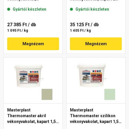
gördülőszemcsés 2 mm
mm 43-D 25 kg
Gyártói készleten
Gyártói készleten
45-F 25 kg
27 385 Ft
/ db
35 125 Ft
/ db
1 095 Ft / kg
1 405 Ft / kg
Megnézem
Megnézem
Masterplast
Masterplast
Thermomaster akril
Thermomaster szilikon
vékonyvakolat, kapart 1,5
vékonyvakolat, kapart 1,5
mm 42-C 25 kg
mm 40-E 25 kg