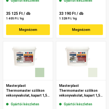
Gyártói készleten
Gyártói készleten
35 125 Ft
/ db
33 190 Ft
/ db
1 405 Ft / kg
1 328 Ft / kg
Megnézem
Megnézem
Masterplast
Masterplast
Thermomaster szilikon
Thermomaster szilikon
vékonyvakolat, kapart 1,5
vékonyvakolat, kapart 1,5
mm 41-D 25 kg
mm 41-F 25 kg
Gyártói készleten
Gyártói készleten