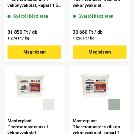
vékonyvakolat, kapart 1,5
vékonyvakolat,
mm 40-E 25 kg
gördülőszemcsés 2 mm
Gyártói készleten
Gyártói készleten
45-F 25 kg
31 850 Ft
/ db
30 660 Ft
/ db
1 274 Ft / kg
1 226 Ft / kg
Megnézem
Megnézem
Masterplast
Masterplast
Thermomaster akril
Thermomaster szilikon
vékonyvakolat,
vékonyvakolat, kapart 2