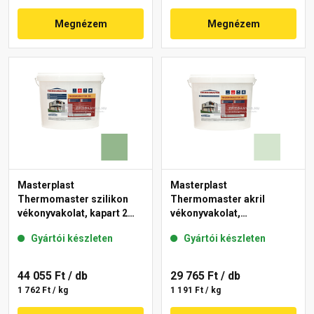
Megnézem
Megnézem
Masterplast
Masterplast
Thermomaster szilikon
Thermomaster akril
vékonyvakolat, kapart 2
vékonyvakolat,
mm 40-C 25 kg
gördülőszemcsés 2 mm
Gyártói készleten
Gyártói készleten
41-E 25 kg
44 055 Ft
/ db
29 765 Ft
/ db
1 762 Ft / kg
1 191 Ft / kg