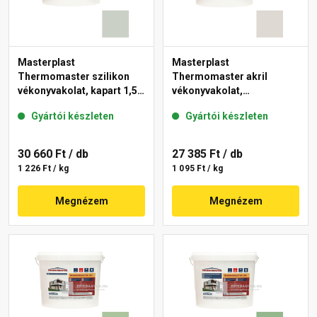
Masterplast
Masterplast
Thermomaster szilikon
Thermomaster akril
vékonyvakolat, kapart 1,5
vékonyvakolat,
mm 43-E 25 kg
gördülőszemcsés 2 mm
Gyártói készleten
Gyártói készleten
45-E 25 kg
30 660 Ft
/ db
27 385 Ft
/ db
1 226 Ft / kg
1 095 Ft / kg
Megnézem
Megnézem