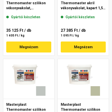
Thermomaster szilikon
Thermomaster akril
vékonyvakolat,
vékonyvakolat, kapart 1,5
gördülőszemcsés 2 mm
mm 45-E 25 kg
Gyártói készleten
Gyártói készleten
43-D 25 kg
35 125 Ft
/ db
27 385 Ft
/ db
1 405 Ft / kg
1 095 Ft / kg
Megnézem
Megnézem
Masterplast
Masterplast
Thermomaster szilikon
Thermomaster szilikon