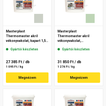
Masterplast
Masterplast
Thermomaster akril
Thermomaster akril
vékonyvakolat, kapart 1,5
vékonyvakolat,
mm 43-E 25 kg
gördülőszemcsés 2 mm
Gyártói készleten
Gyártói készleten
41-D 25 kg
27 385 Ft
/ db
31 850 Ft
/ db
1 095 Ft / kg
1 274 Ft / kg
Megnézem
Megnézem