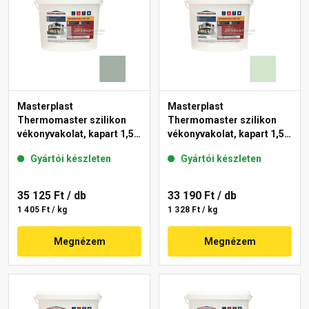
Masterplast
Masterplast
Thermomaster szilikon
Thermomaster szilikon
vékonyvakolat, kapart 1,5
vékonyvakolat, kapart 1,5
mm 43-D 25 kg
mm 41-E 25 kg
Gyártói készleten
Gyártói készleten
35 125 Ft
/ db
33 190 Ft
/ db
1 405 Ft / kg
1 328 Ft / kg
Megnézem
Megnézem