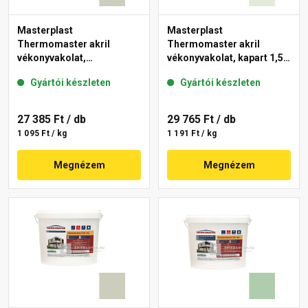
Masterplast
Masterplast
Thermomaster akril
Thermomaster akril
vékonyvakolat,
vékonyvakolat, kapart 1,5
gördülőszemcsés 2 mm
mm 40-F 25 kg
Gyártói készleten
Gyártói készleten
42-D 25 kg
27 385 Ft
/ db
29 765 Ft
/ db
1 095 Ft / kg
1 191 Ft / kg
Megnézem
Megnézem