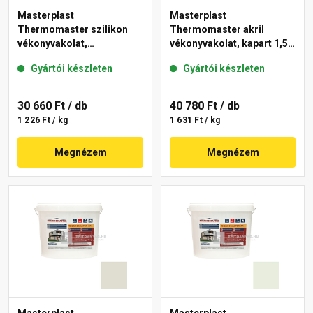
Masterplast
Masterplast
Thermomaster szilikon
Thermomaster akril
vékonyvakolat,
vékonyvakolat, kapart 1,5
gördülőszemcsés 2 mm
mm 40-D 25 kg
Gyártói készleten
Gyártói készleten
42-D 25 kg
30 660 Ft
/ db
40 780 Ft
/ db
1 226 Ft / kg
1 631 Ft / kg
Megnézem
Megnézem