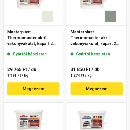
Masterplast
Masterplast
Thermomaster akril
Thermomaster akril
vékonyvakolat, kapart 2
vékonyvakolat, kapart 2
mm 40-F 25 kg
mm 43-C 25 kg
Gyártói készleten
Gyártói készleten
29 765 Ft
/ db
31 850 Ft
/ db
1 191 Ft / kg
1 274 Ft / kg
Megnézem
Megnézem