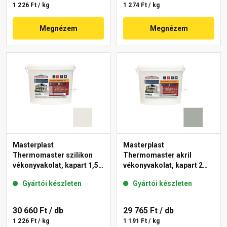
1 226 Ft / kg
1 274 Ft / kg
Megnézem
Megnézem
Masterplast
Masterplast
Thermomaster szilikon
Thermomaster akril
vékonyvakolat, kapart 1,5
vékonyvakolat, kapart 2
mm 45-F 25 kg
mm 45-C 25 kg
Gyártói készleten
Gyártói készleten
30 660 Ft
/ db
29 765 Ft
/ db
1 226 Ft / kg
1 191 Ft / kg