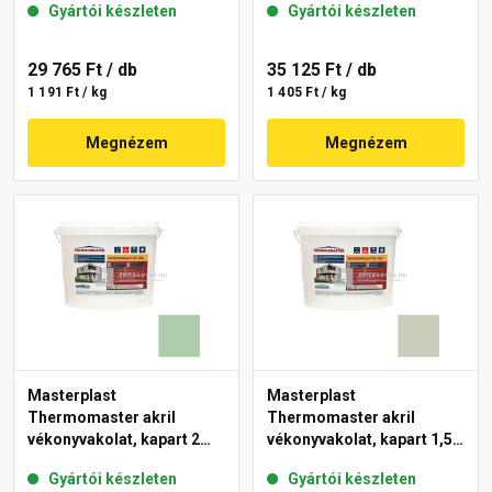
Gyártói készleten
Gyártói készleten
29 765 Ft
/ db
35 125 Ft
/ db
1 191 Ft / kg
1 405 Ft / kg
Megnézem
Megnézem
Masterplast
Masterplast
Thermomaster akril
Thermomaster akril
vékonyvakolat, kapart 2
vékonyvakolat, kapart 1,5
mm 40-D 25 kg
mm 42-D 25 kg
Gyártói készleten
Gyártói készleten