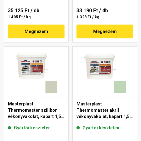
35 125 Ft
/ db
33 190 Ft
/ db
1 405 Ft / kg
1 328 Ft / kg
Megnézem
Megnézem
Masterplast
Masterplast
Thermomaster szilikon
Thermomaster akril
vékonyvakolat, kapart 1,5
vékonyvakolat, kapart 1,5
mm 42-D 25 kg
mm 41-D 25 kg
Gyártói készleten
Gyártói készleten