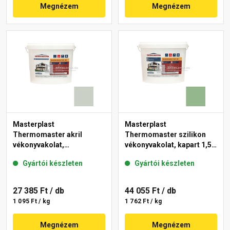
Megnézem
Megnézem
Masterplast
Masterplast
Thermomaster akril
Thermomaster szilikon
vékonyvakolat,
vékonyvakolat, kapart 1,5
gördülőszemcsés 2 mm
mm 40-C 25 kg
Gyártói készleten
Gyártói készleten
43-E 25 kg
27 385 Ft
/ db
44 055 Ft
/ db
1 095 Ft / kg
1 762 Ft / kg
Megnézem
Megnézem