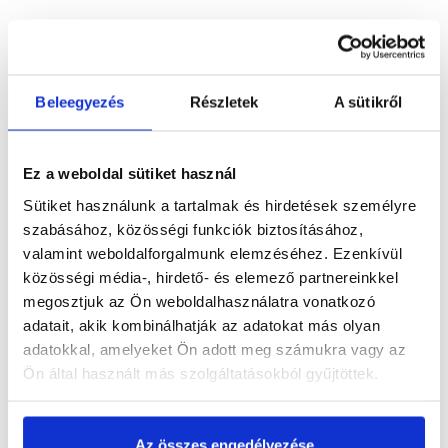
Részletes leírás
Beleegyezés
Részletek
A sütikről
Termékinformáció
Ez a weboldal sütiket használ
Sütiket használunk a tartalmak és hirdetések személyre
szabásához, közösségi funkciók biztosításához,
valamint weboldalforgalmunk elemzéséhez. Ezenkívül
Vásárlói vélemények
közösségi média-, hirdető- és elemező partnereinkkel
megosztjuk az Ön weboldalhasználatra vonatkozó
adatait, akik kombinálhatják az adatokat más olyan
adatokkal, amelyeket Ön adott meg számukra vagy az
Ön által használt más szolgáltatásokból gyűjtöttek.
Kérdések és válaszok
Az összes engedélyezése