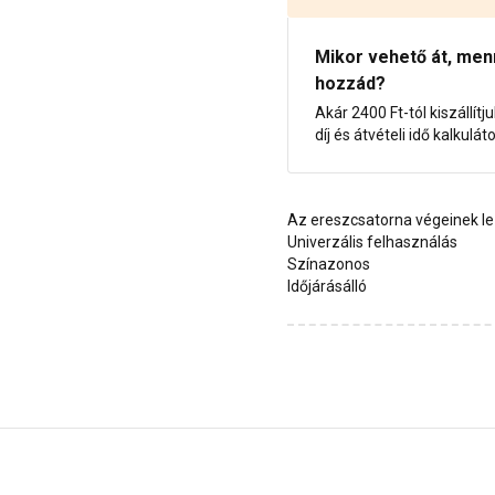
Mikor vehető át, menny
hozzád?
Akár 2400 Ft-tól kiszállítj
díj és átvételi idő kalkulát
Az ereszcsatorna végeinek l
Univerzális felhasználás
Színazonos
Időjárásálló