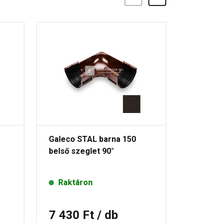
Galeco STAL barna 150
Galeco 
belső szeglet 90°
csőbilin
Raktáron
Rende
7 430 Ft
/ db
1 905