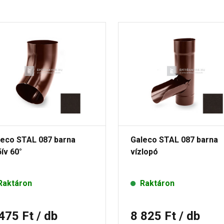
leco STAL 087 barna
Galeco STAL 087 barna
ív 60°
vízlopó
Raktáron
Raktáron
 475 Ft
/ db
8 825 Ft
/ db