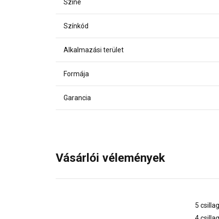
Színe
Színkód
Alkalmazási terület
Formája
Garancia
Vásárlói vélemények
5 csilla
4 csilla