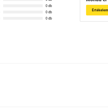
g
0 db
Értékele
g
0 db
g
0 db