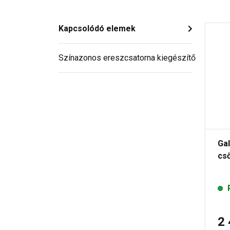
Kapcsolódó elemek
Színazonos ereszcsatorna kiegészítő
Ga
cső
2