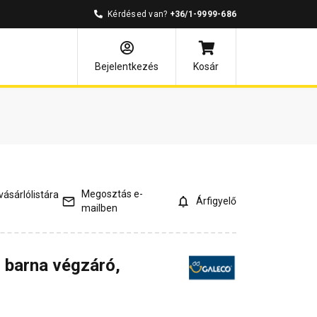
Kérdésed van?
+36/1-9999-686
és válaszok
Kapcsolódó cikkek
Bejelentkezés
Kosár
Megosztás e-
ásárlólistára
Árfigyelő
mailben
 barna végzáró,