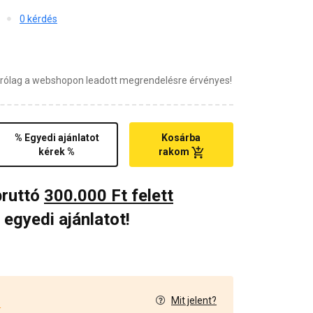
0 kérdés
zárólag a webshopon leadott megrendelésre érvényes!
% Egyedi ajánlatot
Kosárba
kérek %
rakom
bruttó
300.000 Ft felett
 egyedi ajánlatot!
Mit jelent?
4