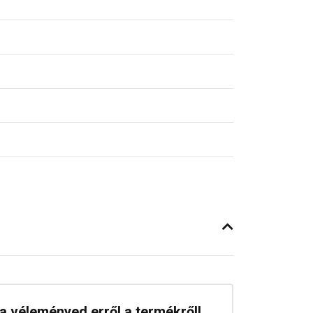
a véleményed erről a termékről!