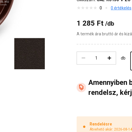
0
0 értékelés
1 285 Ft
/db
A termék ára bruttó ár és ki
db
Amennyiben 
rendelsz, kérj
Rendelésre
Átvehető akár: 2026-08-1