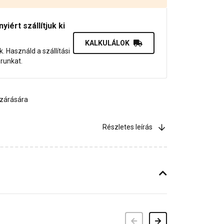
iért szállítjuk ki
KALKULÁLOK
uk. Használd a szállítási
orunkat.
ezárására
Részletes leírás
Előző
Következő