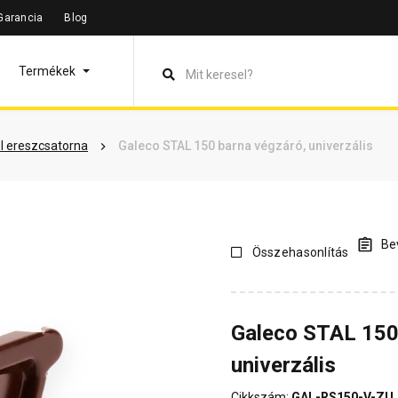
Garancia
Blog
leírás
Termékinformáció
Vásárlói vélemények
Kérdések 
Termékek
l ereszcsatorna
Galeco STAL 150 barna végzáró, univerzális
Bev
Összehasonlítás
Galeco STAL 150
univerzális
Cikkszám:
GAL-RS150-V-ZU