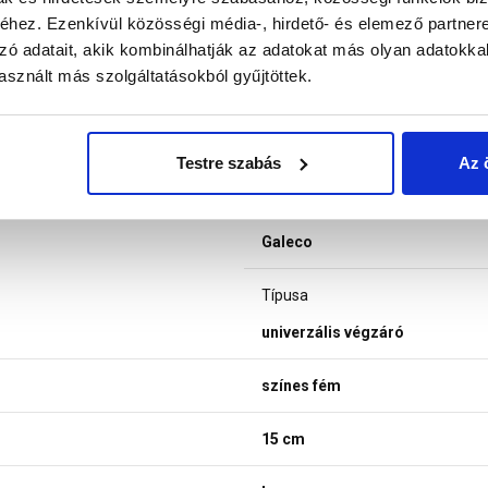
hez. Ezenkívül közösségi média-, hirdető- és elemező partner
zó adatait, akik kombinálhatják az adatokat más olyan adatokka
sznált más szolgáltatásokból gyűjtöttek.
Testre szabás
Az 
Galeco
Típusa
univerzális végzáró
színes fém
15 cm