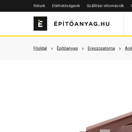
Rólunk
Elérhetőségeink
Szállítási információk
Szükséged lehet rá
Részletes 
Főoldal
Építőanyag
Ereszcsatorna
Acé