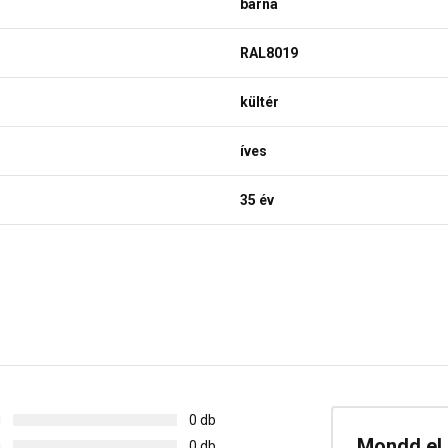
barna
RAL8019
kültér
íves
35 év
g
0 db
Mondd el 
g
0 db