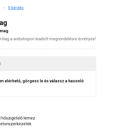
0 kérdés
mag
omag
zárólag a webshopon leadott megrendelésre érvényes!
ő
em elérhető, görgess le és válassz a hasonló
rol hőszigetelő lemez
 betonszerkezetek