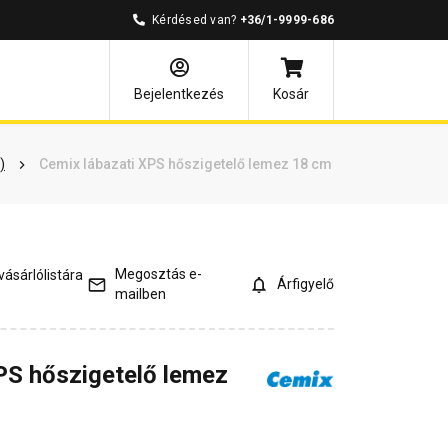
Kérdésed van?
+36/1-9999-686
és válaszok
Kapcsolódó cikkek
Bejelentkezés
Kosár
)
Cemix lábazati XPS hőszigetelő lemez 18 cm
Megosztás e-
ásárlólistára
Árfigyelő
mailben
PS hőszigetelő lemez