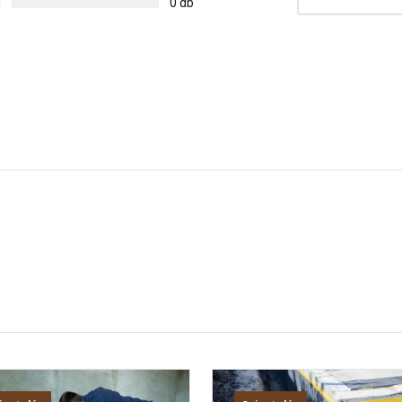
g
0 db