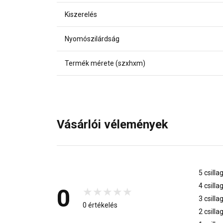
Kiszerelés
Nyomószilárdság
Termék mérete (szxhxm)
Vásárlói vélemények
5 csilla
4 csilla
0
3 csilla
0 értékelés
2 csilla