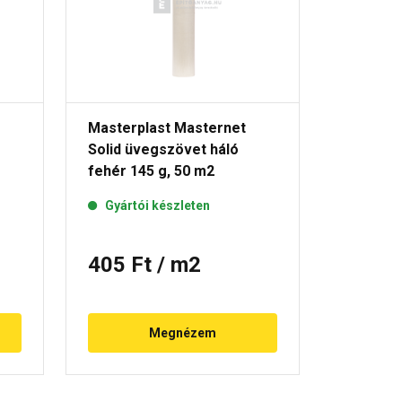
Masterplast Masternet
újHÁZ P
Solid üvegszövet háló
160 g
fehér 145 g, 50 m2
Rende
Gyártói készleten
405 Ft
/ m2
490 F
Megnézem