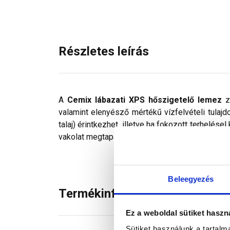
Részletes leírás
A
Cemix lábazati XPS hőszigetelő lemez
z
valamint elenyésző mértékű vízfelvételi tulajd
talaj) érintkezhet, illetve ha fokozott terhelés
vakolat megtapadását. Jellemző felhasználási te
Beleegyezés
Termékinformáció
Ez a weboldal sütiket haszn
Sütiket használunk a tartal