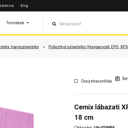
Garancia
Blog
leírás
Termékinformáció
Vásárlói vélemények
Kérdések 
Termékek
telés, hangszigetelés
Polisztirol szigetelés (Hungarocell, EPS, XPS
Bev
Összehasonlítás
Cemix lábazati X
18 cm
Cikkszám:
UH-039955