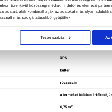
hez. Ezenkívül közösségi média-, hirdető- és elemező partner
zó adatait, akik kombinálhatják az adatokat más olyan adatokka
sznált más szolgáltatásokból gyűjtöttek.
Cemix
lábazat
Testre szabás
Az 
polisztirol
XPS
kültér
rózsaszín
a terméket bálában értékesítjü
2
0,75 m