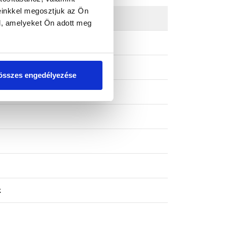
einkkel megosztjuk az Ön
l, amelyeket Ön adott meg
összes engedélyezése
k