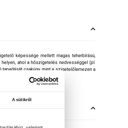
szigetelő képessége mellett magas teherbírású,
n helyen, ahol a hőszigetelés nedvességgel (pl.
való tapadását csakúgy, mint a szigetelőlemezen a
etelt betonszerkezetek.
A sütikről
tosításához, valamint