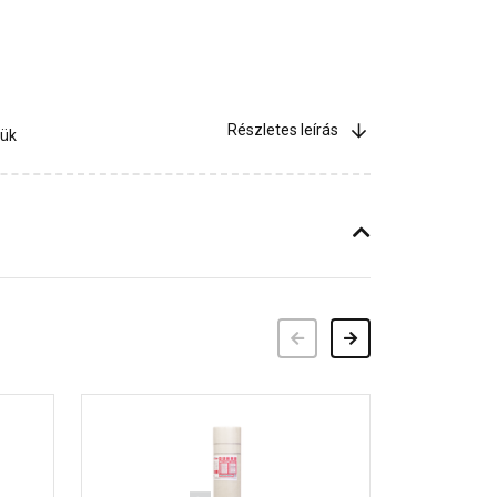
Részletes leírás
jük
Előző
Következő
30 