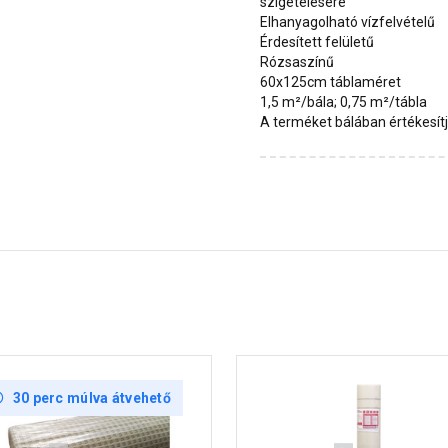
szigetelésére
Elhanyagolható vízfelvételű
Érdesített felületű
Rózsaszínű
60x125cm táblaméret
1,5 m²/bála; 0,75 m²/tábla
A terméket bálában értékesít
30 perc múlva átvehető