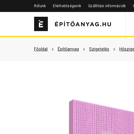
Rólunk
Elérhetőségeink
Szállítási információk
Szükséged lehet rá
Részletes 
Főoldal
Építőanyag
Szigetelés
Hőszige