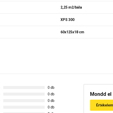
2,25 m2/bála
XPS 300
60x125x18 cm
g
0 db
Mondd el 
g
0 db
g
0 db
Értékele
g
0 db