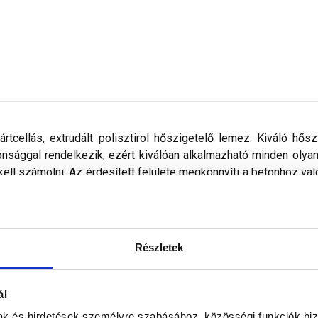
ártcellás, extrudált polisztirol hőszigetelő lemez. Kiváló hő
onsággal rendelkezik, ezért kiválóan alkalmazható minden olya
el kell számolni. Az érdesített felülete megkönnyíti a betonhoz 
rületek: lábazat, falak, födém, koszorú, áthidaló, egyéb hőszig
Részletek
ál
mak és hirdetések személyre szabásához, közösségi funkciók biz