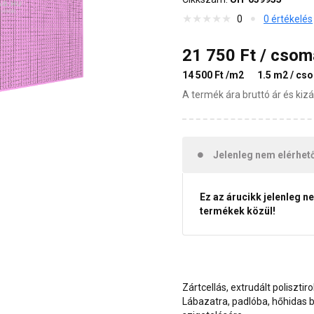
0
0 értékelés
21 750 Ft / cso
14 500 Ft /m2
1.5 m2 / cs
A termék ára bruttó ár és ki
Jelenleg nem elérhet
Ez az árucikk jelenleg n
termékek közül!
Zártcellás, extrudált poliszti
Lábazatra, padlóba, hőhidas