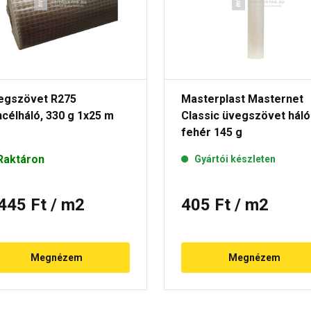
egszövet R275
Masterplast Masternet
célháló, 330 g 1x25 m
Classic üvegszövet háló
fehér 145 g
Raktáron
Gyártói készleten
 445 Ft
/ m2
405 Ft
/ m2
Megnézem
Megnézem