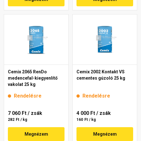
Cemix 2065 RenDo
Cemix 2002 Kontakt VS
medencefal-kiegyenlítő
cementes gúzoló 25 kg
vakolat 25 kg
Rendelésre
Rendelésre
7 060 Ft
/ zsák
4 000 Ft
/ zsák
282 Ft / kg
160 Ft / kg
Megnézem
Megnézem