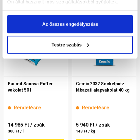
Ön által használt más szolgáltatásokból gyűjtöttek.
Megnézem
Megnézem
Az összes engedélyezése
Testre szabás
Baumit Sanova Puffer
Cemix 2032 Sockelputz
vakolat 50 l
lábazati alapvakolat 40 kg
Rendelésre
Rendelésre
14 985 Ft
/ zsák
5 940 Ft
/ zsák
300 Ft / l
148 Ft / kg