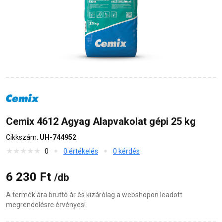
Cemix 4612 Agyag Alapvakolat gépi 25 kg
Cikkszám:
UH-744952
0
0 értékelés
0 kérdés
6 230 Ft
/db
A termék ára bruttó ár és kizárólag a webshopon leadott
megrendelésre érvényes!