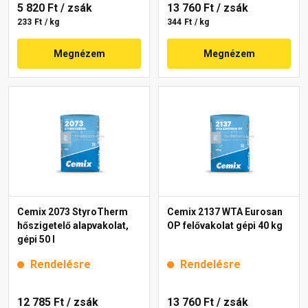
5 820 Ft
/ zsák
13 760 Ft
/ zsák
233 Ft / kg
344 Ft / kg
Megnézem
Megnézem
Cemix 2073 StyroTherm
Cemix 2137 WTA Eurosan
hőszigetelő alapvakolat,
OP felővakolat gépi 40 kg
gépi 50 l
Rendelésre
Rendelésre
12 785 Ft
/ zsák
13 760 Ft
/ zsák