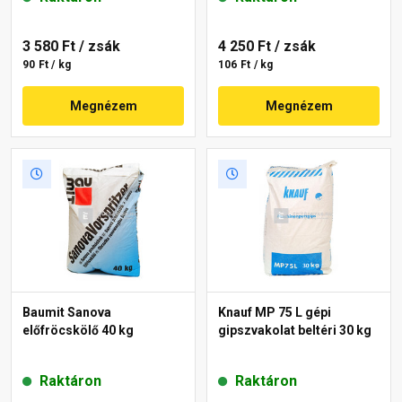
3 580 Ft
/ zsák
4 250 Ft
/ zsák
90 Ft / kg
106 Ft / kg
Megnézem
Megnézem
Baumit Sanova
Knauf MP 75 L gépi
előfröcskölő 40 kg
gipszvakolat beltéri 30 kg
Raktáron
Raktáron