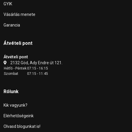
GYIK
Vásárlás menete
Garancia
Átvételi pont
Átvételi pont
2132 Göd, Ady Endre út 121.
Hétfő - Péntek
07:15 - 16:15
Szombat
07:15 - 11:45
Rólunk
Kik vagyunk?
Elérhetőségeink
Olvasd blogunkat is!