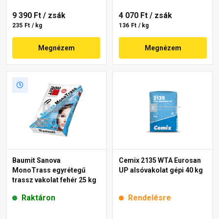
9 390 Ft
/ zsák
4 070 Ft
/ zsák
235 Ft / kg
136 Ft / kg
Megnézem
Megnézem
Baumit Sanova
Cemix 2135 WTA Eurosan
MonoTrass egyrétegű
UP alsóvakolat gépi 40 kg
trassz vakolat fehér 25 kg
Raktáron
Rendelésre