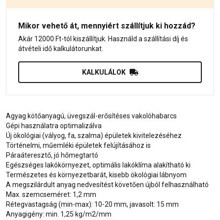
Mikor vehető át, mennyiért szállítjuk ki hozzád?
Akár 12000 Ft-tól kiszállítjuk. Használd a szállítási díj és
átvételi idő kalkulátorunkat.
KALKULÁLOK
Agyag kötőanyagú, üvegszál-erősítéses vakolóhabarcs
Gépi használatra optimalizálva
Új ökológiai (vályog, fa, szalma) épületek kivitelezéséhez
Történelmi, műemléki épületek felújításához is
Páraáteresztő, jó hőmegtartó
Egészséges lakókörnyezet, optimális lakóklíma alakítható ki
Természetes és környezetbarát, kisebb ökológiai lábnyom
A megszilárdult anyag nedvesítést követően újból felhasználható
Max. szemcseméret: 1,2 mm
Rétegvastagság (min-max): 10-20 mm, javasolt: 15 mm
Anyagigény: min. 1,25 kg/m2/mm