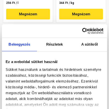
256 Ft / l
344 Ft / kg
Megnézem
Megnézem
Beleegyezés
Részletek
A sütikről
Ez a weboldal sütiket használ
Sütiket használunk a tartalmak és hirdetések személyre
Cemix 2052 MP Leicht A
Baumit Sanova vakolat W
könnyített alapvakolat gépi
40 kg
szabásához, közösségi funkciók biztosításához,
40 kg
valamint weboldalforgalmunk elemzéséhez. Ezenkívül
közösségi média-, hirdető- és elemező partnereinkkel
Rendelésre
Rendelésre
megosztjuk az Ön weboldalhasználatra vonatkozó
adatait, akik kombinálhatják az adatokat más olyan
8 505 Ft
/ zsák
11 260 Ft
/ zsák
adatokkal, amelyeket Ön adott meg számukra vagy az
213 Ft / kg
282 Ft / kg