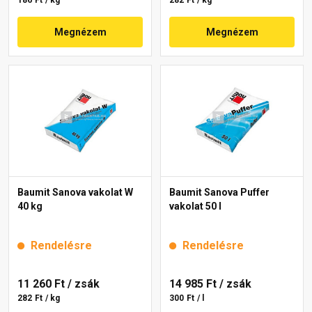
Megnézem
Megnézem
Baumit Sanova vakolat W
Baumit Sanova Puffer
40 kg
vakolat 50 l
Rendelésre
Rendelésre
11 260 Ft
/ zsák
14 985 Ft
/ zsák
282 Ft / kg
300 Ft / l