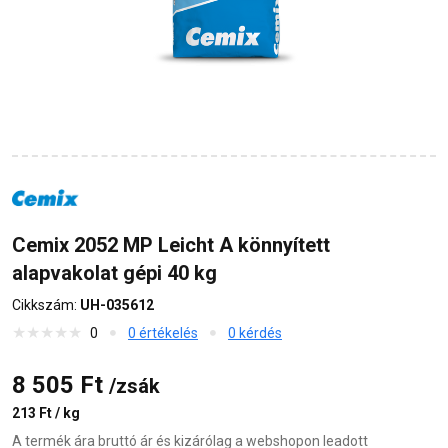
Cemix 2052 MP Leicht A könnyített
alapvakolat gépi 40 kg
Cikkszám:
UH-035612
0
0 értékelés
0 kérdés
8 505 Ft
/zsák
213 Ft / kg
A termék ára bruttó ár és kizárólag a webshopon leadott