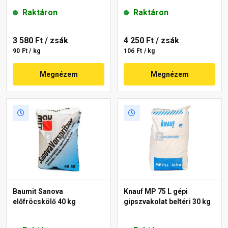
Raktáron
Raktáron
3 580 Ft
/ zsák
4 250 Ft
/ zsák
90 Ft / kg
106 Ft / kg
Megnézem
Megnézem
Baumit Sanova
Knauf MP 75 L gépi
előfröcskölő 40 kg
gipszvakolat beltéri 30 kg