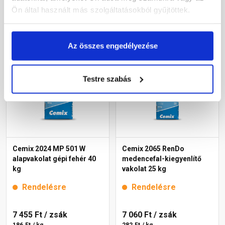
Ön által használt más szolgáltatásokból gyűjtöttek.
125 Ft / kg
Megnézem
Megnézem
Az összes engedélyezése
Testre szabás
Cemix 2024 MP 501 W
Cemix 2065 RenDo
alapvakolat gépi fehér 40
medencefal-kiegyenlítő
kg
vakolat 25 kg
Rendelésre
Rendelésre
7 455 Ft
/ zsák
7 060 Ft
/ zsák
186 Ft / kg
282 Ft / kg