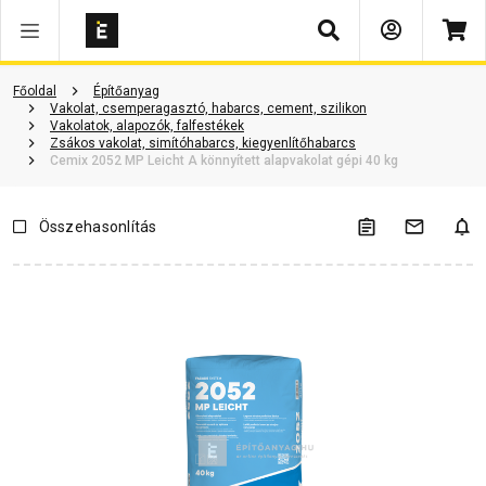
Keresés
Vásárlói vélemények
Kérdések és válaszok
Kapcsolódó cikkek
Főoldal
Építőanyag
Vakolat, csemperagasztó, habarcs, cement, szilikon
Vakolatok, alapozók, falfestékek
Zsákos vakolat, simítóhabarcs, kiegyenlítőhabarcs
Cemix 2052 MP Leicht A könnyített alapvakolat gépi 40 kg
Összehasonlítás