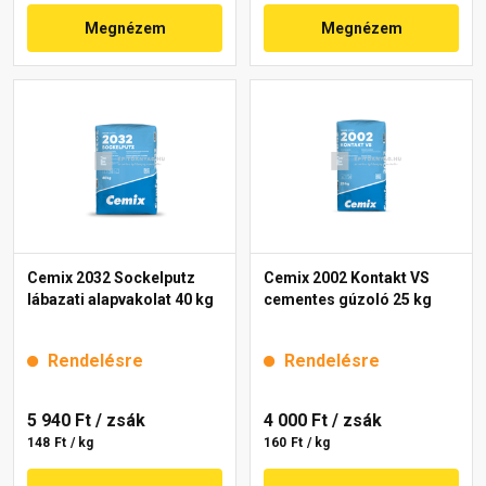
Megnézem
Megnézem
Cemix 2032 Sockelputz
Cemix 2002 Kontakt VS
lábazati alapvakolat 40 kg
cementes gúzoló 25 kg
Rendelésre
Rendelésre
5 940 Ft
/ zsák
4 000 Ft
/ zsák
148 Ft / kg
160 Ft / kg