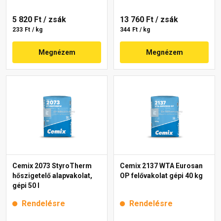
5 820 Ft
/ zsák
13 760 Ft
/ zsák
233 Ft / kg
344 Ft / kg
Megnézem
Megnézem
Cemix 2073 StyroTherm
Cemix 2137 WTA Eurosan
hőszigetelő alapvakolat,
OP felővakolat gépi 40 kg
gépi 50 l
Rendelésre
Rendelésre