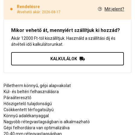
Rendelésre
Mit jelent?
Átvehető akár: 2026-08-17
Mikor vehető át, mennyiért szállítjuk ki hozzád?
Akár 12000 Ft-tól kiszállítjuk. Használd a szállítási díj és
átvételi idő kalkulátorunkat.
KALKULÁLOK
Pilletherm könnyű, gépi alapvakolat
Kül- és beltéri felhasználásra
Páraáteresztő
Hőszigetelő tulajdonságú
Csökkentett térfogatsúlyú
Könnyű adalékanyaggal
Nagyobb rétegvastagságban is alkalmazható
Gépi felhordásra van optimalizálva
20-40 mm rétegvastagságban