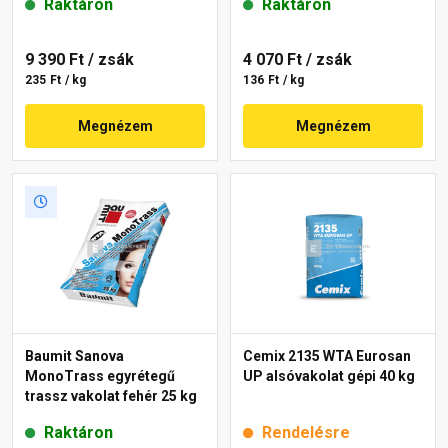
Raktáron
Raktáron
9 390 Ft
/ zsák
4 070 Ft
/ zsák
235 Ft / kg
136 Ft / kg
Megnézem
Megnézem
Baumit Sanova
Cemix 2135 WTA Eurosan
MonoTrass egyrétegű
UP alsóvakolat gépi 40 kg
trassz vakolat fehér 25 kg
Raktáron
Rendelésre