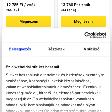
12 785 Ft
/ zsák
13 760 Ft
/ zsák
256 Ft / l
344 Ft / kg
Megnézem
Megnézem
Beleegyezés
Részletek
A sütikről
Ez a weboldal sütiket használ
Sütiket használunk a tartalmak és hirdetések személyre
Cemix 4612 Agyag
Cemix 2021 MP 501 I
szabásához, közösségi funkciók biztosításához,
Alapvakolat gépi 25 kg
alapvakolat gépi 40 kg
valamint weboldalforgalmunk elemzéséhez. Ezenkívül
közösségi média-, hirdető- és elemező partnereinkkel
Rendelésre
Rendelésre
megosztjuk az Ön weboldalhasználatra vonatkozó
adatait, akik kombinálhatják az adatokat más olyan
adatokkal, amelyeket Ön adott meg számukra vagy az
6 230 Ft
/ db
4 995 Ft
/ zsák