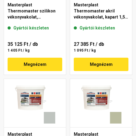
Masterplast
Masterplast
Thermomaster szilikon
Thermomaster akril
vékonyvakolat,
vékonyvakolat, kapart 1,5
gördülőszemcsés 2 mm
mm 45-E 25 kg
Gyártói készleten
Gyártói készleten
43-D 25 kg
35 125 Ft
/ db
27 385 Ft
/ db
1 405 Ft / kg
1 095 Ft / kg
Megnézem
Megnézem
Masterplast
Masterplast