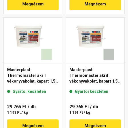
Megnézem
Megnézem
Masterplast
Masterplast
Thermomaster akril
Thermomaster akril
vékonyvakolat, kapart 1,5
vékonyvakolat, kapart 1,5
mm 41-E 25 kg
mm 45-D 25 kg
Gyártói készleten
Gyártói készleten
29 765 Ft
/ db
29 765 Ft
/ db
1 191 Ft / kg
1 191 Ft / kg
Megnézem
Megnézem