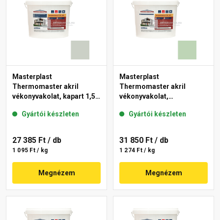
Masterplast
Masterplast
Thermomaster akril
Thermomaster akril
vékonyvakolat, kapart 1,5
vékonyvakolat,
mm 43-E 25 kg
gördülőszemcsés 2 mm
Gyártói készleten
Gyártói készleten
41-D 25 kg
27 385 Ft
/ db
31 850 Ft
/ db
1 095 Ft / kg
1 274 Ft / kg
Megnézem
Megnézem