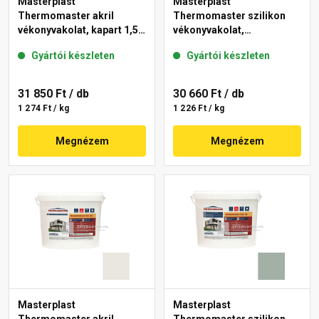
Masterplast
Masterplast
Thermomaster akril
Thermomaster szilikon
vékonyvakolat, kapart 1,5
vékonyvakolat,
mm 40-E 25 kg
gördülőszemcsés 2 mm
Gyártói készleten
Gyártói készleten
45-F 25 kg
31 850 Ft
/ db
30 660 Ft
/ db
1 274 Ft / kg
1 226 Ft / kg
Megnézem
Megnézem
Masterplast
Masterplast