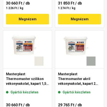
30 660 Ft
/ db
31 850 Ft
/ db
1 226 Ft / kg
1 274 Ft / kg
Megnézem
Megnézem
Masterplast
Masterplast
Thermomaster szilikon
Thermomaster akril
vékonyvakolat, kapart 1,5
vékonyvakolat, kapart 2
mm 45-F 25 kg
mm 45-C 25 kg
Gyártói készleten
Gyártói készleten
30 660 Ft
/ db
29 765 Ft
/ db