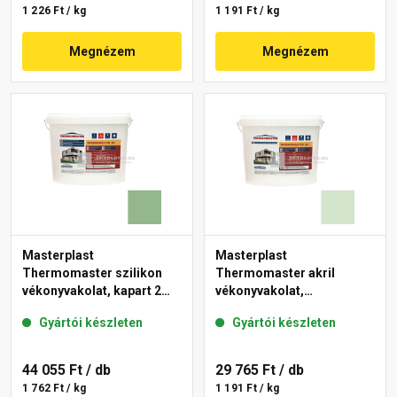
1 226 Ft / kg
1 191 Ft / kg
Megnézem
Megnézem
Masterplast
Masterplast
Thermomaster szilikon
Thermomaster akril
vékonyvakolat, kapart 2
vékonyvakolat,
mm 40-C 25 kg
gördülőszemcsés 2 mm
Gyártói készleten
Gyártói készleten
41-E 25 kg
44 055 Ft
/ db
29 765 Ft
/ db
1 762 Ft / kg
1 191 Ft / kg