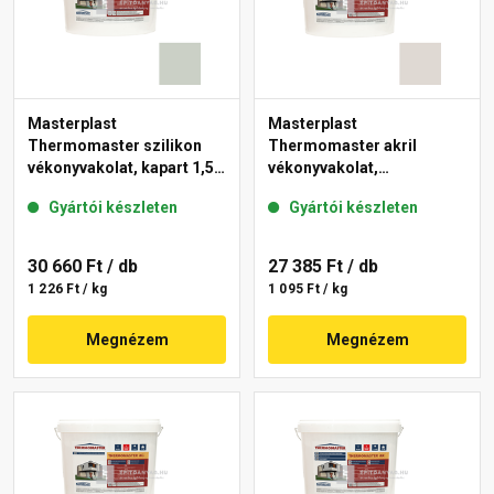
Masterplast
Masterplast
Thermomaster szilikon
Thermomaster akril
vékonyvakolat, kapart 1,5
vékonyvakolat,
mm 43-E 25 kg
gördülőszemcsés 2 mm
Gyártói készleten
Gyártói készleten
45-E 25 kg
30 660 Ft
/ db
27 385 Ft
/ db
1 226 Ft / kg
1 095 Ft / kg
Megnézem
Megnézem