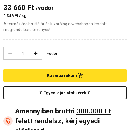
33 660 Ft
/vödör
1 346 Ft / kg
A termék ára bruttó ár és kizárólag a webshopon leadott
megrendelésre érvényes!
vödör
Kosárba rakom
% Egyedi ajánlatot kérek %
Amennyiben bruttó
300.000 Ft
felett
rendelsz, kérj egyedi