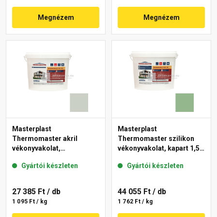
Megnézem
Megnézem
Masterplast
Masterplast
Thermomaster akril
Thermomaster szilikon
vékonyvakolat,
vékonyvakolat, kapart 1,5
gördülőszemcsés 2 mm
mm 40-C 25 kg
Gyártói készleten
Gyártói készleten
43-E 25 kg
27 385 Ft
/ db
44 055 Ft
/ db
1 095 Ft / kg
1 762 Ft / kg