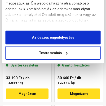
megosztjuk az Ön weboldalhasználatra vonatkozó
adatait, akik kombinálhatják az adatokat más olyan
adatokkal, amelyeket Ön adott meg számukra vagy az
Ön által használt más szolgáltatásokból gyűjtöttek.
Az összes engedélyezése
Masterplast
Masterplast
Thermomaster szilikon
Thermomaster szilikon
Testre szabás
vékonyvakolat, kapart 1,5
vékonyvakolat, kapart 1,5
mm 45-C 25 kg
mm 45-E 25 kg
Gyártói készleten
Gyártói készleten
33 190 Ft
/ db
30 660 Ft
/ db
1 328 Ft / kg
1 226 Ft / kg
Megnézem
Megnézem