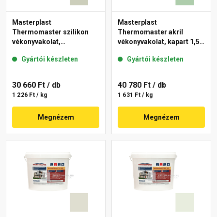
Masterplast
Masterplast
Thermomaster szilikon
Thermomaster akril
vékonyvakolat,
vékonyvakolat, kapart 1,5
gördülőszemcsés 2 mm
mm 40-D 25 kg
Gyártói készleten
Gyártói készleten
42-D 25 kg
30 660 Ft
/ db
40 780 Ft
/ db
1 226 Ft / kg
1 631 Ft / kg
Megnézem
Megnézem