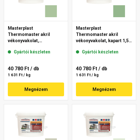
Masterplast
Masterplast
Thermomaster akril
Thermomaster akril
vékonyvakolat,
vékonyvakolat, kapart 1,5
gördülőszemcsés 2 mm
mm 40-C 25 kg
Gyártói készleten
Gyártói készleten
41-C 25 kg
40 780 Ft
/ db
40 780 Ft
/ db
1 631 Ft / kg
1 631 Ft / kg
Megnézem
Megnézem