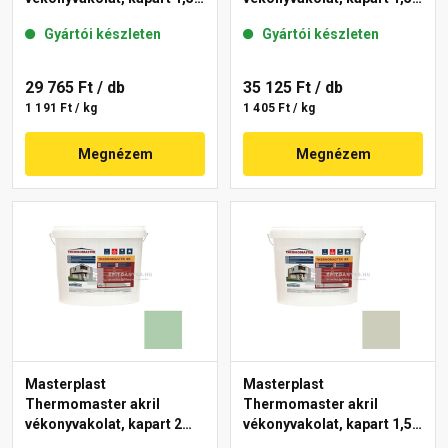
mm 42-C 25 kg
mm 40-E 25 kg
Gyártói készleten
Gyártói készleten
29 765 Ft
/ db
35 125 Ft
/ db
1 191 Ft / kg
1 405 Ft / kg
Megnézem
Megnézem
Masterplast
Masterplast
Thermomaster akril
Thermomaster akril
vékonyvakolat, kapart 2
vékonyvakolat, kapart 1,5
mm 40-D 25 kg
mm 42-D 25 kg