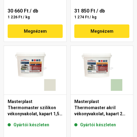
30 660 Ft
/ db
31 850 Ft
/ db
1 226 Ft / kg
1 274 Ft / kg
Megnézem
Megnézem
Masterplast
Masterplast
Thermomaster szilikon
Thermomaster akril
vékonyvakolat, kapart 1,5
vékonyvakolat, kapart 2
mm 42-E 25 kg
mm 41-D 25 kg
Gyártói készleten
Gyártói készleten