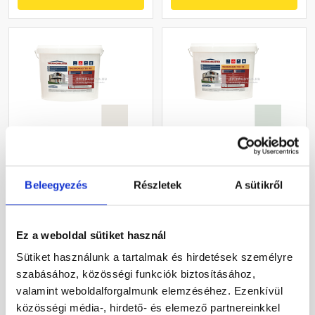
Masterplast
Masterplast
Thermomaster akril
Thermomaster szilikon
Beleegyezés
Részletek
A sütikről
vékonyvakolat, kapart 1,5
vékonyvakolat, kapart 1,5
mm 45-F 25 kg
mm 43-F 25 kg
Gyártói készleten
Gyártói készleten
Ez a weboldal sütiket használ
27 385 Ft
/ db
33 190 Ft
/ db
Sütiket használunk a tartalmak és hirdetések személyre
1 095 Ft / kg
1 328 Ft / kg
szabásához, közösségi funkciók biztosításához,
valamint weboldalforgalmunk elemzéséhez. Ezenkívül
Megnézem
Megnézem
közösségi média-, hirdető- és elemező partnereinkkel