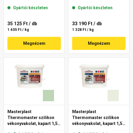
mm 43-C 25 kg
mm 40-F 25 kg
Gyártói készleten
Gyártói készleten
35 125 Ft
/ db
33 190 Ft
/ db
1 405 Ft / kg
1 328 Ft / kg
Megnézem
Megnézem
Masterplast
Masterplast
Thermomaster szilikon
Thermomaster szilikon
vékonyvakolat, kapart 1,5
vékonyvakolat, kapart 1,5
mm 41-D 25 kg
mm 41-F 25 kg