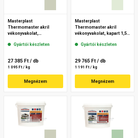
Masterplast
Masterplast
Thermomaster akril
Thermomaster akril
vékonyvakolat,
vékonyvakolat, kapart 1,5
gördülőszemcsés 2 mm
mm 40-F 25 kg
Gyártói készleten
Gyártói készleten
42-D 25 kg
27 385 Ft
/ db
29 765 Ft
/ db
1 095 Ft / kg
1 191 Ft / kg
Megnézem
Megnézem