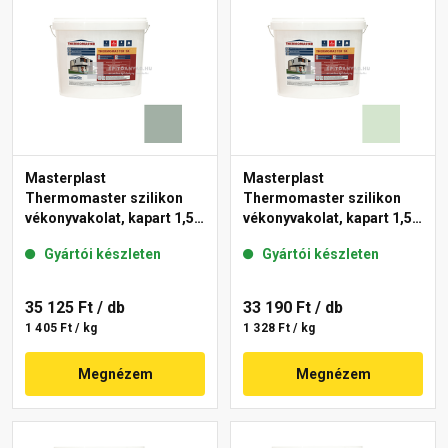
Masterplast
Masterplast
Thermomaster szilikon
Thermomaster szilikon
vékonyvakolat, kapart 1,5
vékonyvakolat, kapart 1,5
mm 43-D 25 kg
mm 41-E 25 kg
Gyártói készleten
Gyártói készleten
35 125 Ft
/ db
33 190 Ft
/ db
1 405 Ft / kg
1 328 Ft / kg
Megnézem
Megnézem