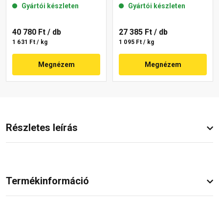
Gyártói készleten
Gyártói készleten
40 780 Ft
/ db
27 385 Ft
/ db
1 631 Ft / kg
1 095 Ft / kg
Megnézem
Megnézem
Részletes leírás
Termékinformáció