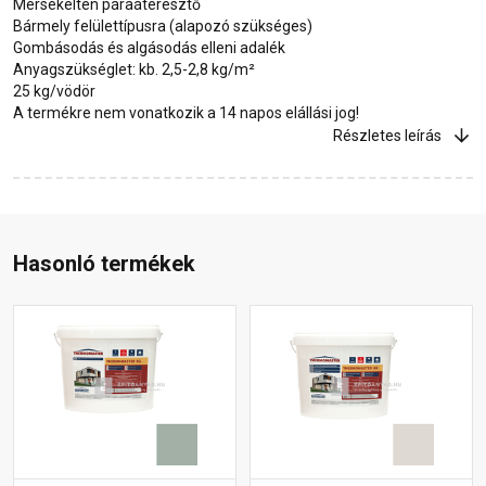
Mérsékelten páraáteresztő
Bármely felülettípusra (alapozó szükséges)
Gombásodás és algásodás elleni adalék
Anyagszükséglet: kb. 2,5-2,8 kg/m²
25 kg/vödör
A termékre nem vonatkozik a 14 napos elállási jog!
Részletes leírás
Hasonló termékek