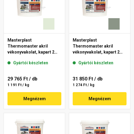
Masterplast
Masterplast
Thermomaster akril
Thermomaster akril
vékonyvakolat, kapart 2
vékonyvakolat, kapart 2
mm 40-F 25 kg
mm 43-C 25 kg
Gyártói készleten
Gyártói készleten
29 765 Ft
/ db
31 850 Ft
/ db
1 191 Ft / kg
1 274 Ft / kg
Megnézem
Megnézem