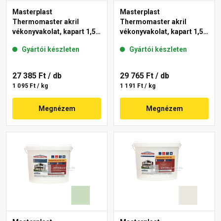
Masterplast
Masterplast
Thermomaster akril
Thermomaster akril
vékonyvakolat, kapart 1,5
vékonyvakolat, kapart 1,5
mm 42-E 25 kg
mm 41-F 25 kg
Gyártói készleten
Gyártói készleten
27 385 Ft
/ db
29 765 Ft
/ db
1 095 Ft / kg
1 191 Ft / kg
Megnézem
Megnézem