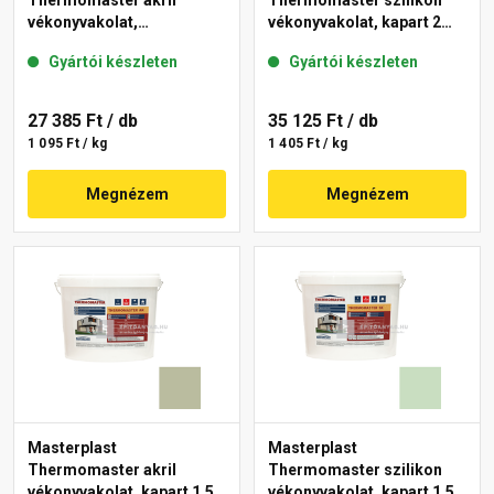
Thermomaster akril
Thermomaster szilikon
vékonyvakolat,
vékonyvakolat, kapart 2
gördülőszemcsés 2 mm
mm 43-D 25 kg
Gyártói készleten
Gyártói készleten
45-F 25 kg
27 385 Ft
/ db
35 125 Ft
/ db
1 095 Ft / kg
1 405 Ft / kg
Megnézem
Megnézem
Masterplast
Masterplast
Thermomaster akril
Thermomaster szilikon
vékonyvakolat, kapart 1,5
vékonyvakolat, kapart 1,5