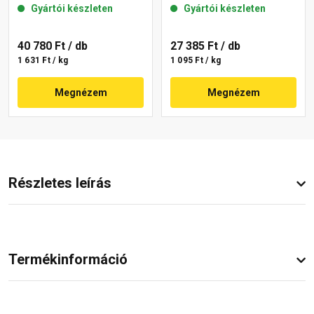
Gyártói készleten
Gyártói készleten
40 780 Ft
/ db
27 385 Ft
/ db
1 631 Ft / kg
1 095 Ft / kg
Megnézem
Megnézem
Részletes leírás
Termékinformáció