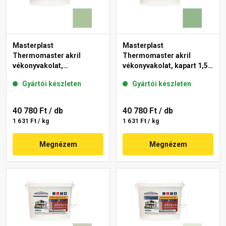
Masterplast
Masterplast
Thermomaster akril
Thermomaster akril
vékonyvakolat,
vékonyvakolat, kapart 1,5
gördülőszemcsés 2 mm
mm 40-C 25 kg
Gyártói készleten
Gyártói készleten
41-C 25 kg
40 780 Ft
/ db
40 780 Ft
/ db
1 631 Ft / kg
1 631 Ft / kg
Megnézem
Megnézem