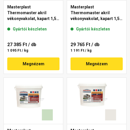
Masterplast
Masterplast
Thermomaster akril
Thermomaster akril
vékonyvakolat, kapart 1,5
vékonyvakolat, kapart 1,5
mm 42-E 25 kg
mm 41-F 25 kg
Gyártói készleten
Gyártói készleten
27 385 Ft
/ db
29 765 Ft
/ db
1 095 Ft / kg
1 191 Ft / kg
Megnézem
Megnézem