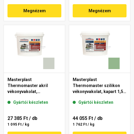
Megnézem
Megnézem
Masterplast
Masterplast
Thermomaster akril
Thermomaster szilikon
vékonyvakolat,
vékonyvakolat, kapart 1,5
gördülőszemcsés 2 mm
mm 40-C 25 kg
Gyártói készleten
Gyártói készleten
43-E 25 kg
27 385 Ft
/ db
44 055 Ft
/ db
1 095 Ft / kg
1 762 Ft / kg