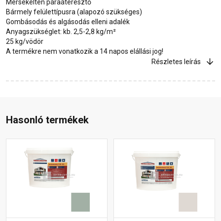
Mérsékelten páraáteresztő
Bármely felülettípusra (alapozó szükséges)
Gombásodás és algásodás elleni adalék
Anyagszükséglet: kb. 2,5-2,8 kg/m²
25 kg/vödör
A termékre nem vonatkozik a 14 napos elállási jog!
Részletes leírás
Hasonló termékek