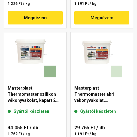
1 226 Ft / kg
1 191 Ft / kg
Megnézem
Megnézem
Masterplast
Masterplast
Thermomaster szilikon
Thermomaster akril
vékonyvakolat, kapart 2
vékonyvakolat,
mm 40-C 25 kg
gördülőszemcsés 2 mm
Gyártói készleten
Gyártói készleten
41-E 25 kg
44 055 Ft
/ db
29 765 Ft
/ db
1 762 Ft / kg
1 191 Ft / kg