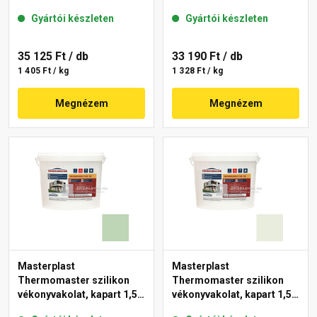
mm 43-C 25 kg
mm 40-F 25 kg
Gyártói készleten
Gyártói készleten
35 125 Ft
/ db
33 190 Ft
/ db
1 405 Ft / kg
1 328 Ft / kg
Megnézem
Megnézem
Masterplast
Masterplast
Thermomaster szilikon
Thermomaster szilikon
vékonyvakolat, kapart 1,5
vékonyvakolat, kapart 1,5
mm 41-D 25 kg
mm 41-F 25 kg