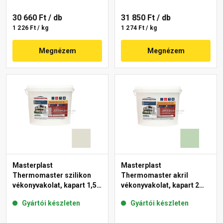
30 660 Ft
/ db
31 850 Ft
/ db
1 226 Ft / kg
1 274 Ft / kg
Megnézem
Megnézem
Masterplast
Masterplast
Thermomaster szilikon
Thermomaster akril
vékonyvakolat, kapart 1,5
vékonyvakolat, kapart 2
mm 42-E 25 kg
mm 41-D 25 kg
Gyártói készleten
Gyártói készleten