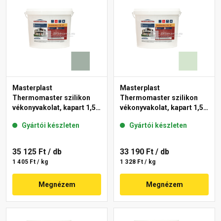
Masterplast
Masterplast
Thermomaster szilikon
Thermomaster szilikon
vékonyvakolat, kapart 1,5
vékonyvakolat, kapart 1,5
mm 43-D 25 kg
mm 41-E 25 kg
Gyártói készleten
Gyártói készleten
35 125 Ft
/ db
33 190 Ft
/ db
1 405 Ft / kg
1 328 Ft / kg
Megnézem
Megnézem