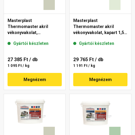
Masterplast
Masterplast
Thermomaster akril
Thermomaster akril
vékonyvakolat,
vékonyvakolat, kapart 1,5
gördülőszemcsés 2 mm
mm 40-F 25 kg
Gyártói készleten
Gyártói készleten
42-D 25 kg
27 385 Ft
/ db
29 765 Ft
/ db
1 095 Ft / kg
1 191 Ft / kg
Megnézem
Megnézem