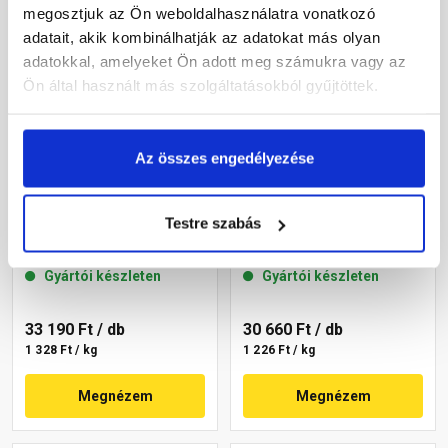
megosztjuk az Ön weboldalhasználatra vonatkozó
adatait, akik kombinálhatják az adatokat más olyan
adatokkal, amelyeket Ön adott meg számukra vagy az
Ön által használt más szolgáltatásokból gyűjtöttek.
Az összes engedélyezése
Masterplast
Masterplast
Thermomaster szilikon
Thermomaster szilikon
Testre szabás
vékonyvakolat, kapart 1,5
vékonyvakolat, kapart 1,5
mm 45-C 25 kg
mm 45-E 25 kg
Gyártói készleten
Gyártói készleten
33 190 Ft
/ db
30 660 Ft
/ db
1 328 Ft / kg
1 226 Ft / kg
Megnézem
Megnézem