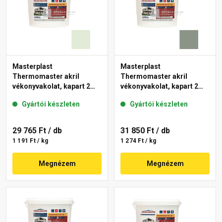
Masterplast
Masterplast
Thermomaster akril
Thermomaster akril
vékonyvakolat, kapart 2
vékonyvakolat, kapart 2
mm 40-F 25 kg
mm 43-C 25 kg
Gyártói készleten
Gyártói készleten
29 765 Ft
/ db
31 850 Ft
/ db
1 191 Ft / kg
1 274 Ft / kg
Megnézem
Megnézem