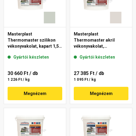
Masterplast
Masterplast
Thermomaster szilikon
Thermomaster akril
vékonyvakolat, kapart 1,5
vékonyvakolat,
mm 43-E 25 kg
gördülőszemcsés 2 mm
Gyártói készleten
Gyártói készleten
45-E 25 kg
30 660 Ft
/ db
27 385 Ft
/ db
1 226 Ft / kg
1 095 Ft / kg
Megnézem
Megnézem