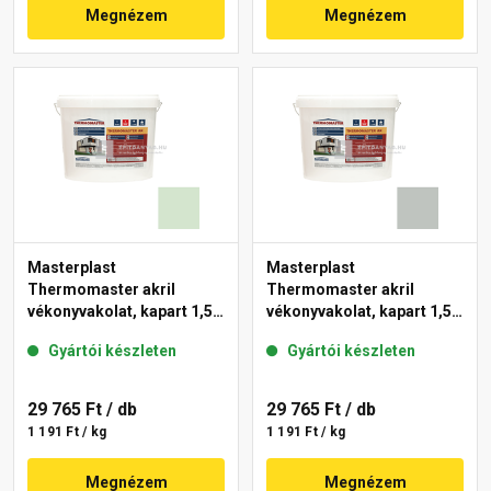
Megnézem
Megnézem
Masterplast
Masterplast
Thermomaster akril
Thermomaster akril
vékonyvakolat, kapart 1,5
vékonyvakolat, kapart 1,5
mm 41-E 25 kg
mm 45-D 25 kg
Gyártói készleten
Gyártói készleten
29 765 Ft
/ db
29 765 Ft
/ db
1 191 Ft / kg
1 191 Ft / kg
Megnézem
Megnézem