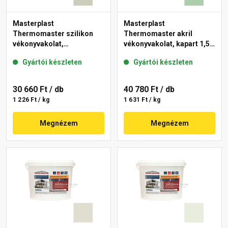
Masterplast
Masterplast
Thermomaster szilikon
Thermomaster akril
vékonyvakolat,
vékonyvakolat, kapart 1,5
gördülőszemcsés 2 mm
mm 40-D 25 kg
Gyártói készleten
Gyártói készleten
42-D 25 kg
30 660 Ft
/ db
40 780 Ft
/ db
1 226 Ft / kg
1 631 Ft / kg
Megnézem
Megnézem