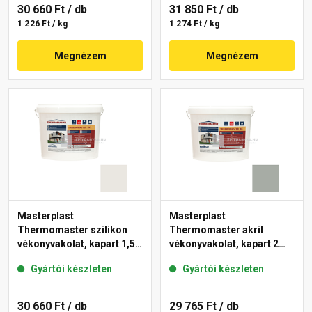
30 660 Ft
/ db
31 850 Ft
/ db
1 226 Ft / kg
1 274 Ft / kg
Megnézem
Megnézem
Masterplast
Masterplast
Thermomaster szilikon
Thermomaster akril
vékonyvakolat, kapart 1,5
vékonyvakolat, kapart 2
mm 45-F 25 kg
mm 45-C 25 kg
Gyártói készleten
Gyártói készleten
30 660 Ft
/ db
29 765 Ft
/ db