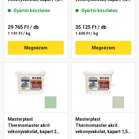
mm 42-C 25 kg
mm 40-E 25 kg
Gyártói készleten
Gyártói készleten
29 765 Ft
/ db
35 125 Ft
/ db
1 191 Ft / kg
1 405 Ft / kg
Megnézem
Megnézem
Masterplast
Masterplast
Thermomaster akril
Thermomaster akril
vékonyvakolat, kapart 2
vékonyvakolat, kapart 1,5
mm 40-D 25 kg
mm 42-D 25 kg