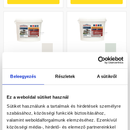
Masterplast
Masterplast
Thermomaster akril
Thermomaster szilikon
Beleegyezés
Részletek
A sütikről
vékonyvakolat, kapart 1,5
vékonyvakolat, kapart 1,5
mm 45-F 25 kg
mm 43-F 25 kg
Gyártói készleten
Gyártói készleten
Ez a weboldal sütiket használ
27 385 Ft
/ db
33 190 Ft
/ db
Sütiket használunk a tartalmak és hirdetések személyre
1 095 Ft / kg
1 328 Ft / kg
szabásához, közösségi funkciók biztosításához,
valamint weboldalforgalmunk elemzéséhez. Ezenkívül
Megnézem
Megnézem
közösségi média-, hirdető- és elemező partnereinkkel