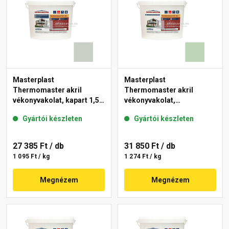
Masterplast
Masterplast
Thermomaster akril
Thermomaster akril
vékonyvakolat, kapart 1,5
vékonyvakolat,
mm 43-E 25 kg
gördülőszemcsés 2 mm
Gyártói készleten
Gyártói készleten
41-D 25 kg
27 385 Ft
/ db
31 850 Ft
/ db
1 095 Ft / kg
1 274 Ft / kg
Megnézem
Megnézem