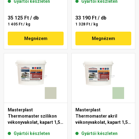
Gyártói készleten
Gyártói készleten
35 125 Ft
/ db
33 190 Ft
/ db
1 405 Ft / kg
1 328 Ft / kg
Megnézem
Megnézem
Masterplast
Masterplast
Thermomaster szilikon
Thermomaster akril
vékonyvakolat, kapart 1,5
vékonyvakolat, kapart 1,5
mm 42-D 25 kg
mm 41-D 25 kg
Gyártói készleten
Gyártói készleten