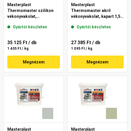
Masterplast
Masterplast
Thermomaster szilikon
Thermomaster akril
vékonyvakolat,
vékonyvakolat, kapart 1,5
gördülőszemcsés 2 mm
mm 45-E 25 kg
Gyártói készleten
Gyártói készleten
43-D 25 kg
35 125 Ft
/ db
27 385 Ft
/ db
1 405 Ft / kg
1 095 Ft / kg
Megnézem
Megnézem
Masterplast
Masterplast