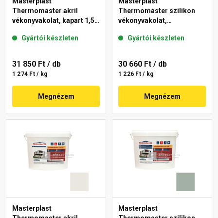
Masterplast
Masterplast
Thermomaster akril
Thermomaster szilikon
vékonyvakolat, kapart 1,5
vékonyvakolat,
mm 40-E 25 kg
gördülőszemcsés 2 mm
Gyártói készleten
Gyártói készleten
45-F 25 kg
31 850 Ft
/ db
30 660 Ft
/ db
1 274 Ft / kg
1 226 Ft / kg
Megnézem
Megnézem
Masterplast
Masterplast