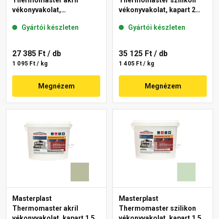
Thermomaster akril
Thermomaster szilikon
vékonyvakolat,
vékonyvakolat, kapart 2
gördülőszemcsés 2 mm
mm 43-D 25 kg
Gyártói készleten
Gyártói készleten
45-F 25 kg
27 385 Ft
/ db
35 125 Ft
/ db
1 095 Ft / kg
1 405 Ft / kg
Megnézem
Megnézem
Masterplast
Masterplast
Thermomaster akril
Thermomaster szilikon
vékonyvakolat, kapart 1,5
vékonyvakolat, kapart 1,5