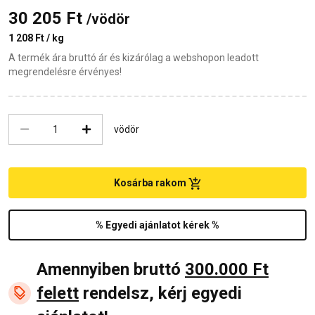
30 205 Ft
/vödör
1 208 Ft / kg
A termék ára bruttó ár és kizárólag a webshopon leadott
megrendelésre érvényes!
vödör
Kosárba rakom
% Egyedi ajánlatot kérek %
Amennyiben bruttó
300.000 Ft
felett
rendelsz, kérj egyedi