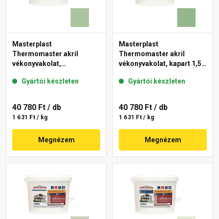
Masterplast
Masterplast
Thermomaster akril
Thermomaster akril
vékonyvakolat,
vékonyvakolat, kapart 1,5
gördülőszemcsés 2 mm
mm 40-C 25 kg
Gyártói készleten
Gyártói készleten
41-C 25 kg
40 780 Ft
/ db
40 780 Ft
/ db
1 631 Ft / kg
1 631 Ft / kg
Megnézem
Megnézem