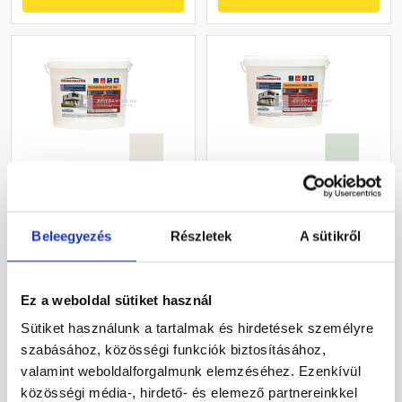
Masterplast
Masterplast
Thermomaster akril
Thermomaster szilikon
Beleegyezés
Részletek
A sütikről
vékonyvakolat, kapart 1,5
vékonyvakolat, kapart 1,5
mm 45-F 25 kg
mm 43-F 25 kg
Gyártói készleten
Gyártói készleten
Ez a weboldal sütiket használ
27 385 Ft
/ db
33 190 Ft
/ db
Sütiket használunk a tartalmak és hirdetések személyre
1 095 Ft / kg
1 328 Ft / kg
szabásához, közösségi funkciók biztosításához,
valamint weboldalforgalmunk elemzéséhez. Ezenkívül
Megnézem
Megnézem
közösségi média-, hirdető- és elemező partnereinkkel