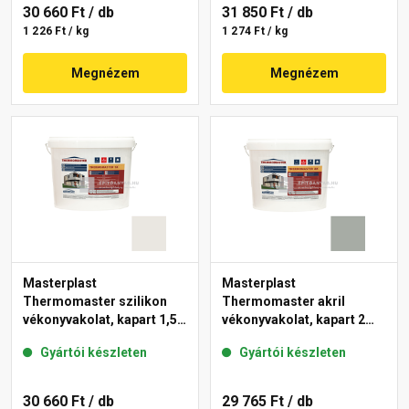
30 660 Ft
/ db
31 850 Ft
/ db
1 226 Ft / kg
1 274 Ft / kg
Megnézem
Megnézem
Masterplast
Masterplast
Thermomaster szilikon
Thermomaster akril
vékonyvakolat, kapart 1,5
vékonyvakolat, kapart 2
mm 45-F 25 kg
mm 45-C 25 kg
Gyártói készleten
Gyártói készleten
30 660 Ft
/ db
29 765 Ft
/ db