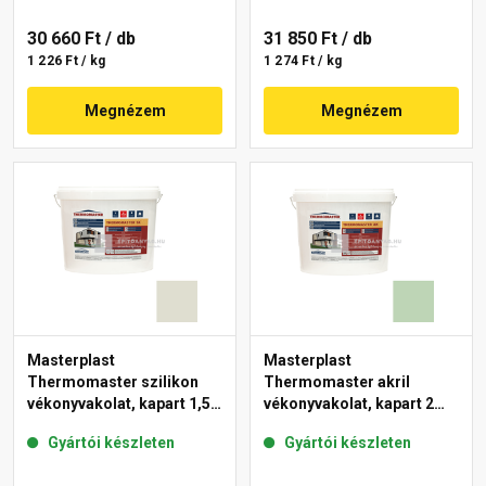
30 660 Ft
/ db
31 850 Ft
/ db
1 226 Ft / kg
1 274 Ft / kg
Megnézem
Megnézem
Masterplast
Masterplast
Thermomaster szilikon
Thermomaster akril
vékonyvakolat, kapart 1,5
vékonyvakolat, kapart 2
mm 42-E 25 kg
mm 41-D 25 kg
Gyártói készleten
Gyártói készleten