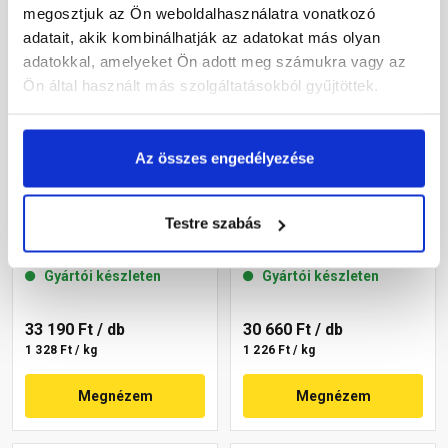
megosztjuk az Ön weboldalhasználatra vonatkozó
adatait, akik kombinálhatják az adatokat más olyan
adatokkal, amelyeket Ön adott meg számukra vagy az
Ön által használt más szolgáltatásokból gyűjtöttek.
Az összes engedélyezése
Masterplast
Masterplast
Thermomaster szilikon
Thermomaster szilikon
Testre szabás
vékonyvakolat, kapart 1,5
vékonyvakolat, kapart 1,5
mm 45-C 25 kg
mm 45-E 25 kg
Gyártói készleten
Gyártói készleten
33 190 Ft
/ db
30 660 Ft
/ db
1 328 Ft / kg
1 226 Ft / kg
Megnézem
Megnézem