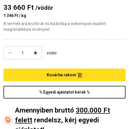
33 660 Ft
/vödör
1 346 Ft / kg
A termék ára bruttó ár és kizárólag a webshopon leadott
megrendelésre érvényes!
vödör
Kosárba rakom
% Egyedi ajánlatot kérek %
Amennyiben bruttó
300.000 Ft
felett
rendelsz, kérj egyedi