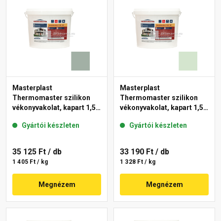
Masterplast
Masterplast
Thermomaster szilikon
Thermomaster szilikon
vékonyvakolat, kapart 1,5
vékonyvakolat, kapart 1,5
mm 43-D 25 kg
mm 41-E 25 kg
Gyártói készleten
Gyártói készleten
35 125 Ft
/ db
33 190 Ft
/ db
1 405 Ft / kg
1 328 Ft / kg
Megnézem
Megnézem