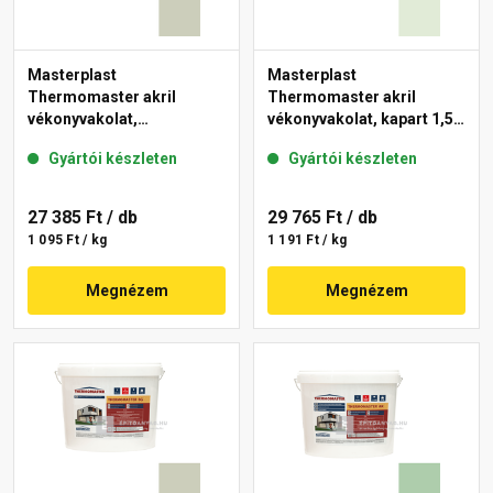
Masterplast
Masterplast
Thermomaster akril
Thermomaster akril
vékonyvakolat,
vékonyvakolat, kapart 1,5
gördülőszemcsés 2 mm
mm 40-F 25 kg
Gyártói készleten
Gyártói készleten
42-D 25 kg
27 385 Ft
/ db
29 765 Ft
/ db
1 095 Ft / kg
1 191 Ft / kg
Megnézem
Megnézem