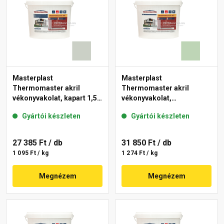
Masterplast
Masterplast
Thermomaster akril
Thermomaster akril
vékonyvakolat, kapart 1,5
vékonyvakolat,
mm 43-E 25 kg
gördülőszemcsés 2 mm
Gyártói készleten
Gyártói készleten
41-D 25 kg
27 385 Ft
/ db
31 850 Ft
/ db
1 095 Ft / kg
1 274 Ft / kg
Megnézem
Megnézem