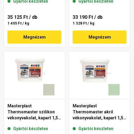
Gyártói készleten
Gyártói készleten
35 125 Ft
/ db
33 190 Ft
/ db
1 405 Ft / kg
1 328 Ft / kg
Megnézem
Megnézem
Masterplast
Masterplast
Thermomaster szilikon
Thermomaster akril
vékonyvakolat, kapart 1,5
vékonyvakolat, kapart 1,5
mm 42-D 25 kg
mm 41-D 25 kg
Gyártói készleten
Gyártói készleten