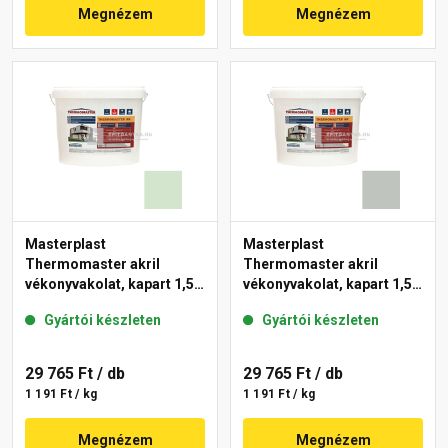
Megnézem
Megnézem
Masterplast
Masterplast
Thermomaster akril
Thermomaster akril
vékonyvakolat, kapart 1,5
vékonyvakolat, kapart 1,5
mm 41-E 25 kg
mm 45-D 25 kg
Gyártói készleten
Gyártói készleten
29 765 Ft
/ db
29 765 Ft
/ db
1 191 Ft / kg
1 191 Ft / kg
Megnézem
Megnézem