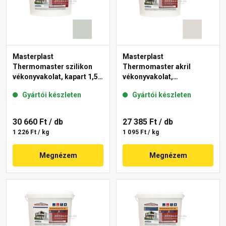
Masterplast
Masterplast
Thermomaster szilikon
Thermomaster akril
vékonyvakolat, kapart 1,5
vékonyvakolat,
mm 43-E 25 kg
gördülőszemcsés 2 mm
Gyártói készleten
Gyártói készleten
45-E 25 kg
30 660 Ft
/ db
27 385 Ft
/ db
1 226 Ft / kg
1 095 Ft / kg
Megnézem
Megnézem