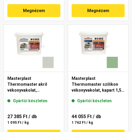
Megnézem
Megnézem
Masterplast
Masterplast
Thermomaster akril
Thermomaster szilikon
vékonyvakolat,
vékonyvakolat, kapart 1,5
gördülőszemcsés 2 mm
mm 40-C 25 kg
Gyártói készleten
Gyártói készleten
43-E 25 kg
27 385 Ft
/ db
44 055 Ft
/ db
1 095 Ft / kg
1 762 Ft / kg