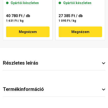
Gyártói készleten
Gyártói készleten
40 780 Ft
/ db
27 385 Ft
/ db
1 631 Ft / kg
1 095 Ft / kg
Megnézem
Megnézem
Részletes leírás
Termékinformáció