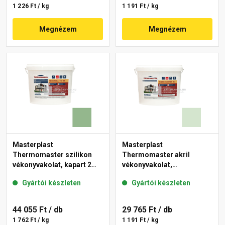
1 226 Ft / kg
1 191 Ft / kg
Megnézem
Megnézem
Masterplast
Masterplast
Thermomaster szilikon
Thermomaster akril
vékonyvakolat, kapart 2
vékonyvakolat,
mm 40-C 25 kg
gördülőszemcsés 2 mm
Gyártói készleten
Gyártói készleten
41-E 25 kg
44 055 Ft
/ db
29 765 Ft
/ db
1 762 Ft / kg
1 191 Ft / kg