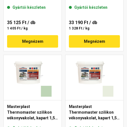
mm 43-C 25 kg
mm 40-F 25 kg
Gyártói készleten
Gyártói készleten
35 125 Ft
/ db
33 190 Ft
/ db
1 405 Ft / kg
1 328 Ft / kg
Megnézem
Megnézem
Masterplast
Masterplast
Thermomaster szilikon
Thermomaster szilikon
vékonyvakolat, kapart 1,5
vékonyvakolat, kapart 1,5
mm 41-D 25 kg
mm 41-F 25 kg