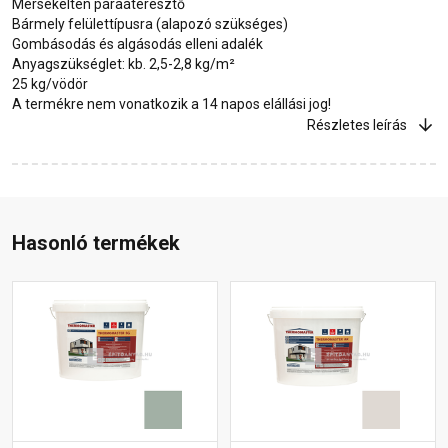
Mérsékelten páraáteresztő
Bármely felülettípusra (alapozó szükséges)
Gombásodás és algásodás elleni adalék
Anyagszükséglet: kb. 2,5-2,8 kg/m²
25 kg/vödör
A termékre nem vonatkozik a 14 napos elállási jog!
Részletes leírás
Hasonló termékek