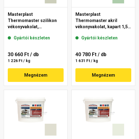
Masterplast
Masterplast
Thermomaster szilikon
Thermomaster akril
vékonyvakolat,
vékonyvakolat, kapart 1,5
gördülőszemcsés 2 mm
mm 40-D 25 kg
Gyártói készleten
Gyártói készleten
42-D 25 kg
30 660 Ft
/ db
40 780 Ft
/ db
1 226 Ft / kg
1 631 Ft / kg
Megnézem
Megnézem