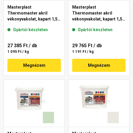
Masterplast
Masterplast
Thermomaster akril
Thermomaster akril
vékonyvakolat, kapart 1,5
vékonyvakolat, kapart 1,5
mm 42-E 25 kg
mm 41-F 25 kg
Gyártói készleten
Gyártói készleten
27 385 Ft
/ db
29 765 Ft
/ db
1 095 Ft / kg
1 191 Ft / kg
Megnézem
Megnézem