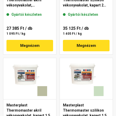
Thermomaster akril
Thermomaster szilikon
vékonyvakolat,
vékonyvakolat, kapart 2
gördülőszemcsés 2 mm
mm 43-D 25 kg
Gyártói készleten
Gyártói készleten
45-F 25 kg
27 385 Ft
/ db
35 125 Ft
/ db
1 095 Ft / kg
1 405 Ft / kg
Megnézem
Megnézem
Masterplast
Masterplast
Thermomaster akril
Thermomaster szilikon
vékonyvakolat, kapart 1,5
vékonyvakolat, kapart 1,5