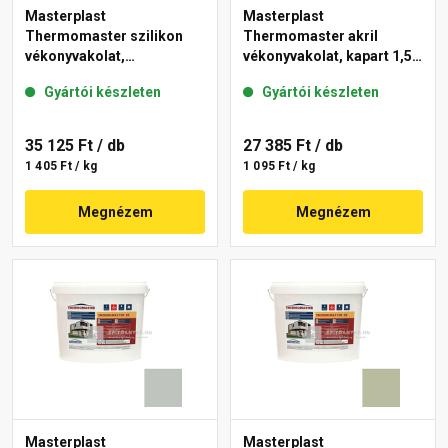
Masterplast
Masterplast
Thermomaster szilikon
Thermomaster akril
vékonyvakolat,
vékonyvakolat, kapart 1,5
gördülőszemcsés 2 mm
mm 45-E 25 kg
Gyártói készleten
Gyártói készleten
43-D 25 kg
35 125 Ft
/ db
27 385 Ft
/ db
1 405 Ft / kg
1 095 Ft / kg
Megnézem
Megnézem
Masterplast
Masterplast