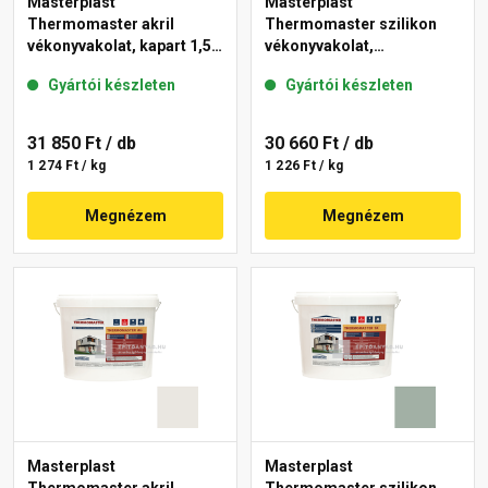
Masterplast
Masterplast
Thermomaster akril
Thermomaster szilikon
vékonyvakolat, kapart 1,5
vékonyvakolat,
mm 40-E 25 kg
gördülőszemcsés 2 mm
Gyártói készleten
Gyártói készleten
45-F 25 kg
31 850 Ft
/ db
30 660 Ft
/ db
1 274 Ft / kg
1 226 Ft / kg
Megnézem
Megnézem
Masterplast
Masterplast