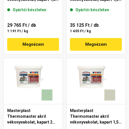
mm 42-C 25 kg
mm 40-E 25 kg
Gyártói készleten
Gyártói készleten
29 765 Ft
/ db
35 125 Ft
/ db
1 191 Ft / kg
1 405 Ft / kg
Megnézem
Megnézem
Masterplast
Masterplast
Thermomaster akril
Thermomaster akril
vékonyvakolat, kapart 2
vékonyvakolat, kapart 1,5
mm 40-D 25 kg
mm 42-D 25 kg