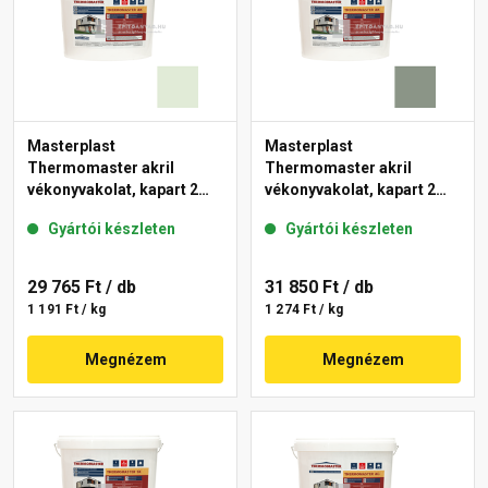
Masterplast
Masterplast
Thermomaster akril
Thermomaster akril
vékonyvakolat, kapart 2
vékonyvakolat, kapart 2
mm 40-F 25 kg
mm 43-C 25 kg
Gyártói készleten
Gyártói készleten
29 765 Ft
/ db
31 850 Ft
/ db
1 191 Ft / kg
1 274 Ft / kg
Megnézem
Megnézem