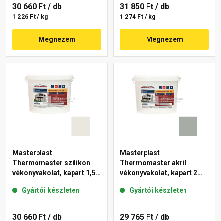
30 660 Ft
/ db
31 850 Ft
/ db
1 226 Ft / kg
1 274 Ft / kg
Megnézem
Megnézem
Masterplast
Masterplast
Thermomaster szilikon
Thermomaster akril
vékonyvakolat, kapart 1,5
vékonyvakolat, kapart 2
mm 45-F 25 kg
mm 45-C 25 kg
Gyártói készleten
Gyártói készleten
30 660 Ft
/ db
29 765 Ft
/ db