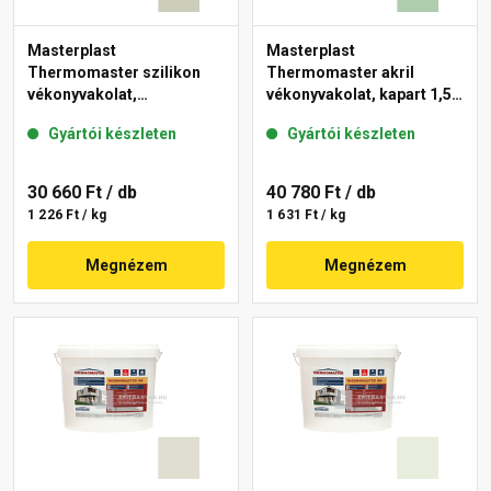
Masterplast
Masterplast
Thermomaster szilikon
Thermomaster akril
vékonyvakolat,
vékonyvakolat, kapart 1,5
gördülőszemcsés 2 mm
mm 40-D 25 kg
Gyártói készleten
Gyártói készleten
42-D 25 kg
30 660 Ft
/ db
40 780 Ft
/ db
1 226 Ft / kg
1 631 Ft / kg
Megnézem
Megnézem