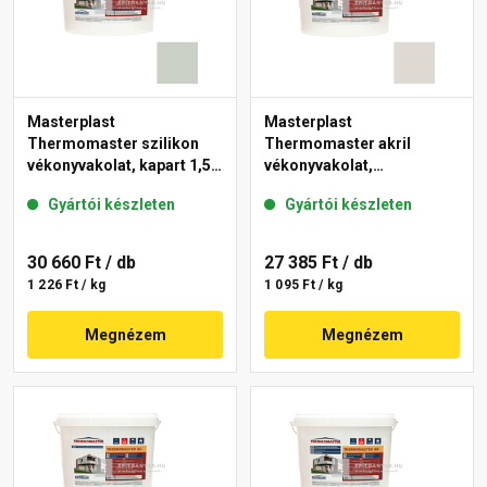
Masterplast
Masterplast
Thermomaster szilikon
Thermomaster akril
vékonyvakolat, kapart 1,5
vékonyvakolat,
mm 43-E 25 kg
gördülőszemcsés 2 mm
Gyártói készleten
Gyártói készleten
45-E 25 kg
30 660 Ft
/ db
27 385 Ft
/ db
1 226 Ft / kg
1 095 Ft / kg
Megnézem
Megnézem