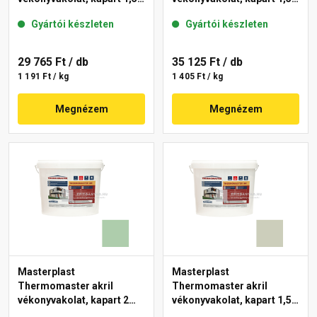
mm 42-C 25 kg
mm 40-E 25 kg
Gyártói készleten
Gyártói készleten
29 765 Ft
/ db
35 125 Ft
/ db
1 191 Ft / kg
1 405 Ft / kg
Megnézem
Megnézem
Masterplast
Masterplast
Thermomaster akril
Thermomaster akril
vékonyvakolat, kapart 2
vékonyvakolat, kapart 1,5
mm 40-D 25 kg
mm 42-D 25 kg