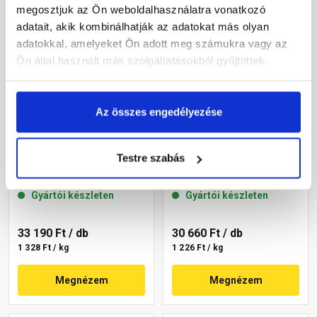
megosztjuk az Ön weboldalhasználatra vonatkozó
adatait, akik kombinálhatják az adatokat más olyan
adatokkal, amelyeket Ön adott meg számukra vagy az
Ön által használt más szolgáltatásokból gyűjtöttek.
Az összes engedélyezése
Masterplast
Masterplast
Thermomaster szilikon
Thermomaster szilikon
Testre szabás
vékonyvakolat, kapart 1,5
vékonyvakolat, kapart 1,5
mm 45-C 25 kg
mm 45-E 25 kg
Gyártói készleten
Gyártói készleten
33 190 Ft
/ db
30 660 Ft
/ db
1 328 Ft / kg
1 226 Ft / kg
Megnézem
Megnézem