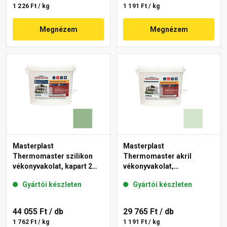
1 226 Ft / kg
1 191 Ft / kg
Megnézem
Megnézem
Masterplast
Masterplast
Thermomaster szilikon
Thermomaster akril
vékonyvakolat, kapart 2
vékonyvakolat,
mm 40-C 25 kg
gördülőszemcsés 2 mm
Gyártói készleten
Gyártói készleten
41-E 25 kg
44 055 Ft
/ db
29 765 Ft
/ db
1 762 Ft / kg
1 191 Ft / kg