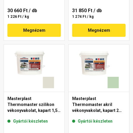
30 660 Ft
/ db
31 850 Ft
/ db
1 226 Ft / kg
1 274 Ft / kg
Megnézem
Megnézem
Masterplast
Masterplast
Thermomaster szilikon
Thermomaster akril
vékonyvakolat, kapart 1,5
vékonyvakolat, kapart 2
mm 42-E 25 kg
mm 41-D 25 kg
Gyártói készleten
Gyártói készleten