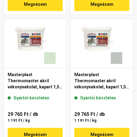
Megnézem
Megnézem
Masterplast
Masterplast
Thermomaster akril
Thermomaster akril
vékonyvakolat, kapart 1,5
vékonyvakolat, kapart 1,5
mm 41-E 25 kg
mm 45-D 25 kg
Gyártói készleten
Gyártói készleten
29 765 Ft
/ db
29 765 Ft
/ db
1 191 Ft / kg
1 191 Ft / kg
Megnézem
Megnézem