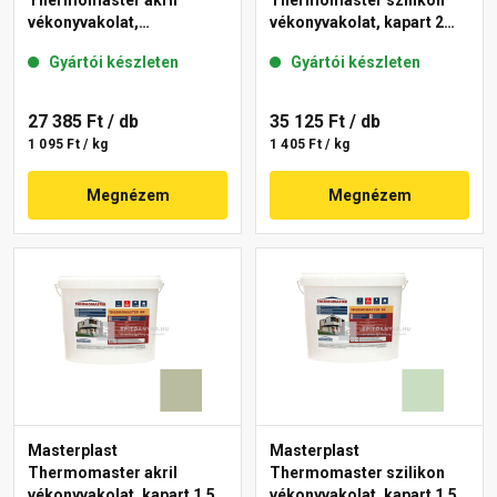
Thermomaster akril
Thermomaster szilikon
vékonyvakolat,
vékonyvakolat, kapart 2
gördülőszemcsés 2 mm
mm 43-D 25 kg
Gyártói készleten
Gyártói készleten
45-F 25 kg
27 385 Ft
/ db
35 125 Ft
/ db
1 095 Ft / kg
1 405 Ft / kg
Megnézem
Megnézem
Masterplast
Masterplast
Thermomaster akril
Thermomaster szilikon
vékonyvakolat, kapart 1,5
vékonyvakolat, kapart 1,5