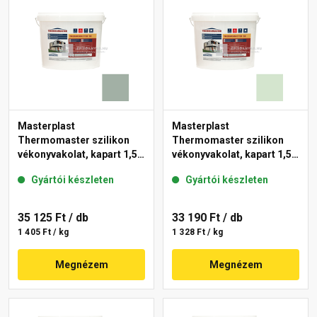
Masterplast
Masterplast
Thermomaster szilikon
Thermomaster szilikon
vékonyvakolat, kapart 1,5
vékonyvakolat, kapart 1,5
mm 43-D 25 kg
mm 41-E 25 kg
Gyártói készleten
Gyártói készleten
35 125 Ft
/ db
33 190 Ft
/ db
1 405 Ft / kg
1 328 Ft / kg
Megnézem
Megnézem