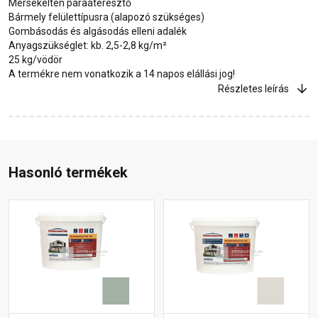
Mérsékelten páraáteresztő
Bármely felülettípusra (alapozó szükséges)
Gombásodás és algásodás elleni adalék
Anyagszükséglet: kb. 2,5-2,8 kg/m²
25 kg/vödör
A termékre nem vonatkozik a 14 napos elállási jog!
Részletes leírás
Hasonló termékek