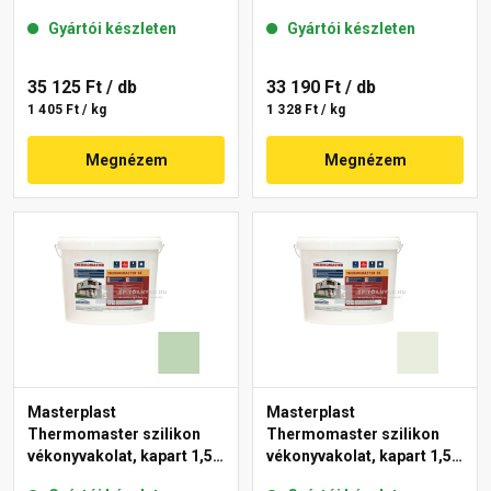
mm 43-C 25 kg
mm 40-F 25 kg
Gyártói készleten
Gyártói készleten
35 125 Ft
/ db
33 190 Ft
/ db
1 405 Ft / kg
1 328 Ft / kg
Megnézem
Megnézem
Masterplast
Masterplast
Thermomaster szilikon
Thermomaster szilikon
vékonyvakolat, kapart 1,5
vékonyvakolat, kapart 1,5
mm 41-D 25 kg
mm 41-F 25 kg