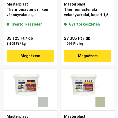
Masterplast
Masterplast
Thermomaster szilikon
Thermomaster akril
vékonyvakolat,
vékonyvakolat, kapart 1,5
gördülőszemcsés 2 mm
mm 45-E 25 kg
Gyártói készleten
Gyártói készleten
43-D 25 kg
35 125 Ft
/ db
27 385 Ft
/ db
1 405 Ft / kg
1 095 Ft / kg
Megnézem
Megnézem
Masterplast
Masterplast