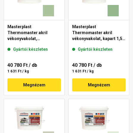
Masterplast
Masterplast
Thermomaster akril
Thermomaster akril
vékonyvakolat,
vékonyvakolat, kapart 1,5
gördülőszemcsés 2 mm
mm 40-C 25 kg
Gyártói készleten
Gyártói készleten
41-C 25 kg
40 780 Ft
/ db
40 780 Ft
/ db
1 631 Ft / kg
1 631 Ft / kg
Megnézem
Megnézem