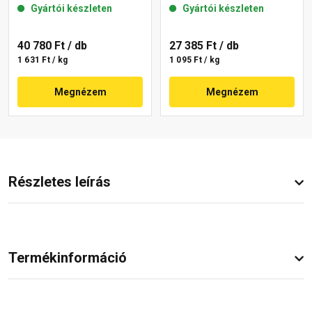
Gyártói készleten
Gyártói készleten
40 780 Ft
/ db
27 385 Ft
/ db
1 631 Ft / kg
1 095 Ft / kg
Megnézem
Megnézem
Részletes leírás
Termékinformáció