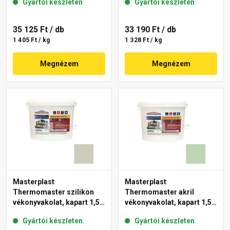
Gyártói készleten
Gyártói készleten
35 125 Ft
/ db
33 190 Ft
/ db
1 405 Ft / kg
1 328 Ft / kg
Megnézem
Megnézem
Masterplast
Masterplast
Thermomaster szilikon
Thermomaster akril
vékonyvakolat, kapart 1,5
vékonyvakolat, kapart 1,5
mm 42-D 25 kg
mm 41-D 25 kg
Gyártói készleten
Gyártói készleten