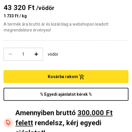
43 320 Ft
/vödör
1 733 Ft / kg
A termék ára bruttó ár és kizárólag a webshopon leadott
megrendelésre érvényes!
vödör
Kosárba rakom
% Egyedi ajánlatot kérek %
Amennyiben bruttó
300.000 Ft
felett
rendelsz, kérj egyedi