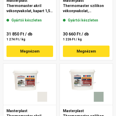
Masterplast
Masterplast
Thermomaster akril
Thermomaster szilikon
vékonyvakolat, kapart 1,5
vékonyvakolat,
mm 40-E 25 kg
gördülőszemcsés 2 mm
Gyártói készleten
Gyártói készleten
45-F 25 kg
31 850 Ft
/ db
30 660 Ft
/ db
1 274 Ft / kg
1 226 Ft / kg
Megnézem
Megnézem
Masterplast
Masterplast