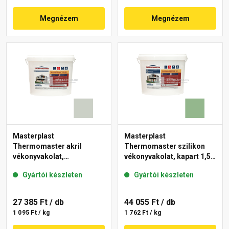
Megnézem
Megnézem
Masterplast
Masterplast
Thermomaster akril
Thermomaster szilikon
vékonyvakolat,
vékonyvakolat, kapart 1,5
gördülőszemcsés 2 mm
mm 40-C 25 kg
Gyártói készleten
Gyártói készleten
43-E 25 kg
27 385 Ft
/ db
44 055 Ft
/ db
1 095 Ft / kg
1 762 Ft / kg