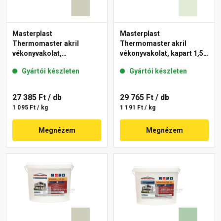
Masterplast
Masterplast
Thermomaster akril
Thermomaster akril
vékonyvakolat,
vékonyvakolat, kapart 1,5
gördülőszemcsés 2 mm
mm 40-F 25 kg
Gyártói készleten
Gyártói készleten
42-D 25 kg
27 385 Ft
/ db
29 765 Ft
/ db
1 095 Ft / kg
1 191 Ft / kg
Megnézem
Megnézem