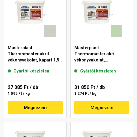
Masterplast
Masterplast
Thermomaster akril
Thermomaster akril
vékonyvakolat, kapart 1,5
vékonyvakolat,
mm 43-E 25 kg
gördülőszemcsés 2 mm
Gyártói készleten
Gyártói készleten
41-D 25 kg
27 385 Ft
/ db
31 850 Ft
/ db
1 095 Ft / kg
1 274 Ft / kg
Megnézem
Megnézem