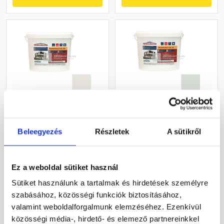
Masterplast
Masterplast
Thermomaster akril
Thermomaster szilikon
Beleegyezés
Részletek
A sütikről
vékonyvakolat, kapart 1,5
vékonyvakolat, kapart 1,5
mm 45-F 25 kg
mm 43-F 25 kg
Gyártói készleten
Gyártói készleten
Ez a weboldal sütiket használ
27 385 Ft
/ db
33 190 Ft
/ db
Sütiket használunk a tartalmak és hirdetések személyre
1 095 Ft / kg
1 328 Ft / kg
szabásához, közösségi funkciók biztosításához,
valamint weboldalforgalmunk elemzéséhez. Ezenkívül
Megnézem
Megnézem
közösségi média-, hirdető- és elemező partnereinkkel