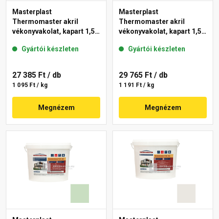
Masterplast
Masterplast
Thermomaster akril
Thermomaster akril
vékonyvakolat, kapart 1,5
vékonyvakolat, kapart 1,5
mm 42-E 25 kg
mm 41-F 25 kg
Gyártói készleten
Gyártói készleten
27 385 Ft
/ db
29 765 Ft
/ db
1 095 Ft / kg
1 191 Ft / kg
Megnézem
Megnézem