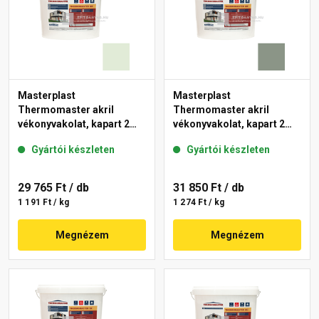
Masterplast
Masterplast
Thermomaster akril
Thermomaster akril
vékonyvakolat, kapart 2
vékonyvakolat, kapart 2
mm 40-F 25 kg
mm 43-C 25 kg
Gyártói készleten
Gyártói készleten
29 765 Ft
/ db
31 850 Ft
/ db
1 191 Ft / kg
1 274 Ft / kg
Megnézem
Megnézem