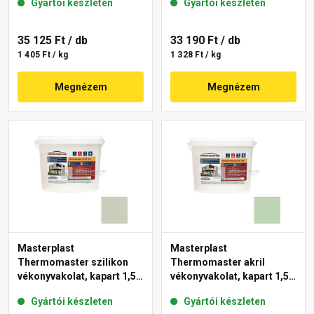
Gyártói készleten
Gyártói készleten
35 125 Ft
/ db
33 190 Ft
/ db
1 405 Ft / kg
1 328 Ft / kg
Megnézem
Megnézem
Masterplast
Masterplast
Thermomaster szilikon
Thermomaster akril
vékonyvakolat, kapart 1,5
vékonyvakolat, kapart 1,5
mm 42-D 25 kg
mm 41-D 25 kg
Gyártói készleten
Gyártói készleten