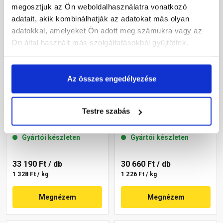
megosztjuk az Ön weboldalhasználatra vonatkozó
adatait, akik kombinálhatják az adatokat más olyan
adatokkal, amelyeket Ön adott meg számukra vagy az
Ön által használt más szolgáltatásokból gyűjtöttek.
Az összes engedélyezése
Masterplast
Masterplast
Thermomaster szilikon
Thermomaster szilikon
Testre szabás
vékonyvakolat, kapart 1,5
vékonyvakolat, kapart 1,5
mm 45-C 25 kg
mm 45-E 25 kg
Gyártói készleten
Gyártói készleten
33 190 Ft
/ db
30 660 Ft
/ db
1 328 Ft / kg
1 226 Ft / kg
Megnézem
Megnézem