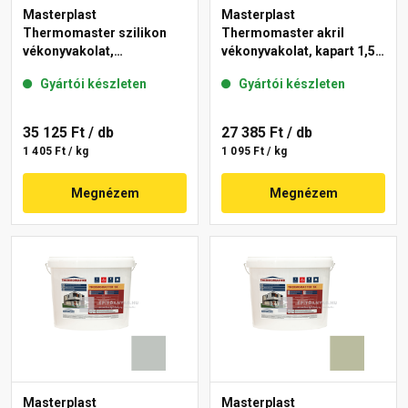
Masterplast
Masterplast
Thermomaster szilikon
Thermomaster akril
vékonyvakolat,
vékonyvakolat, kapart 1,5
gördülőszemcsés 2 mm
mm 45-E 25 kg
Gyártói készleten
Gyártói készleten
43-D 25 kg
35 125 Ft
/ db
27 385 Ft
/ db
1 405 Ft / kg
1 095 Ft / kg
Megnézem
Megnézem
Masterplast
Masterplast