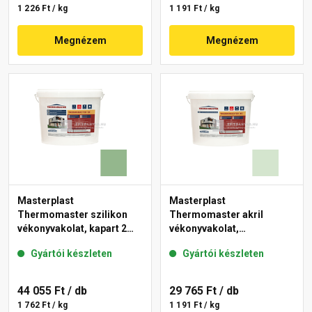
1 226 Ft / kg
1 191 Ft / kg
Megnézem
Megnézem
Masterplast
Masterplast
Thermomaster szilikon
Thermomaster akril
vékonyvakolat, kapart 2
vékonyvakolat,
mm 40-C 25 kg
gördülőszemcsés 2 mm
Gyártói készleten
Gyártói készleten
41-E 25 kg
44 055 Ft
/ db
29 765 Ft
/ db
1 762 Ft / kg
1 191 Ft / kg