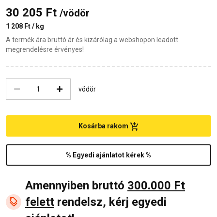
30 205 Ft
/vödör
1 208 Ft / kg
A termék ára bruttó ár és kizárólag a webshopon leadott
megrendelésre érvényes!
vödör
Kosárba rakom
% Egyedi ajánlatot kérek %
Amennyiben bruttó
300.000 Ft
felett
rendelsz, kérj egyedi