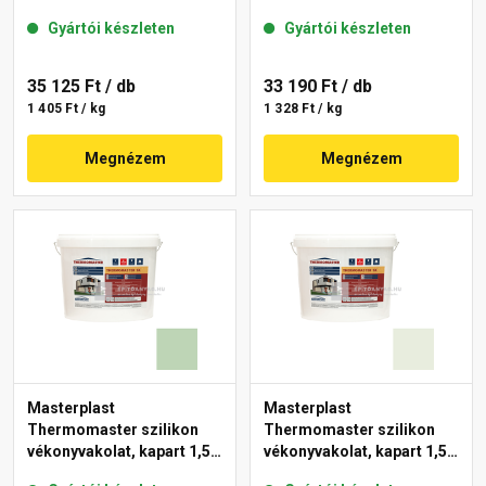
mm 43-C 25 kg
mm 40-F 25 kg
Gyártói készleten
Gyártói készleten
35 125 Ft
/ db
33 190 Ft
/ db
1 405 Ft / kg
1 328 Ft / kg
Megnézem
Megnézem
Masterplast
Masterplast
Thermomaster szilikon
Thermomaster szilikon
vékonyvakolat, kapart 1,5
vékonyvakolat, kapart 1,5
mm 41-D 25 kg
mm 41-F 25 kg