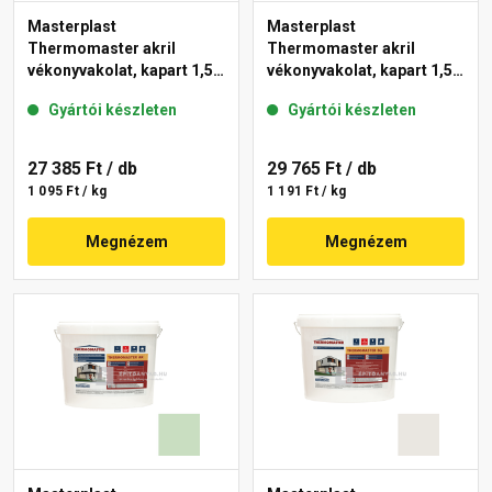
Masterplast
Masterplast
Thermomaster akril
Thermomaster akril
vékonyvakolat, kapart 1,5
vékonyvakolat, kapart 1,5
mm 42-E 25 kg
mm 41-F 25 kg
Gyártói készleten
Gyártói készleten
27 385 Ft
/ db
29 765 Ft
/ db
1 095 Ft / kg
1 191 Ft / kg
Megnézem
Megnézem