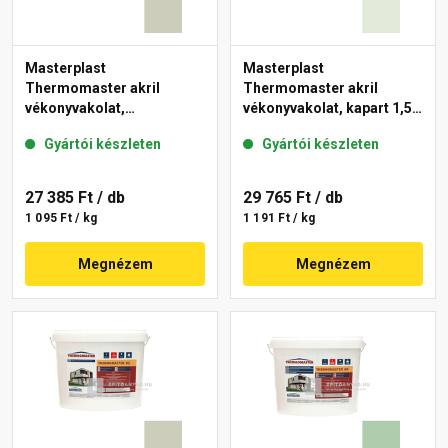
Masterplast
Masterplast
Thermomaster akril
Thermomaster akril
vékonyvakolat,
vékonyvakolat, kapart 1,5
gördülőszemcsés 2 mm
mm 40-F 25 kg
Gyártói készleten
Gyártói készleten
42-D 25 kg
27 385 Ft
/ db
29 765 Ft
/ db
1 095 Ft / kg
1 191 Ft / kg
Megnézem
Megnézem