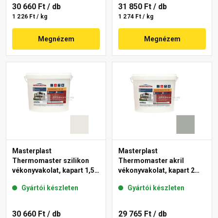
30 660 Ft
/ db
31 850 Ft
/ db
1 226 Ft / kg
1 274 Ft / kg
Megnézem
Megnézem
Masterplast
Masterplast
Thermomaster szilikon
Thermomaster akril
vékonyvakolat, kapart 1,5
vékonyvakolat, kapart 2
mm 45-F 25 kg
mm 45-C 25 kg
Gyártói készleten
Gyártói készleten
30 660 Ft
/ db
29 765 Ft
/ db