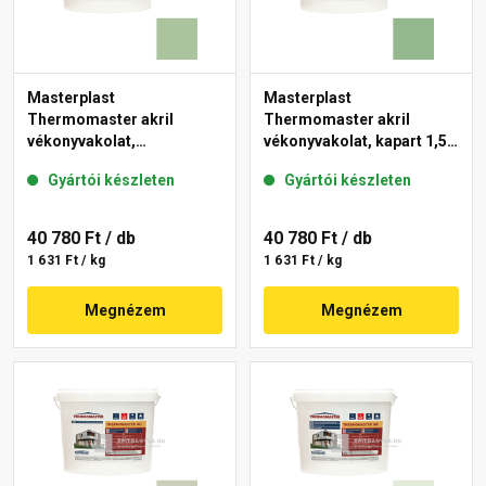
Masterplast
Masterplast
Thermomaster akril
Thermomaster akril
vékonyvakolat,
vékonyvakolat, kapart 1,5
gördülőszemcsés 2 mm
mm 40-C 25 kg
Gyártói készleten
Gyártói készleten
41-C 25 kg
40 780 Ft
/ db
40 780 Ft
/ db
1 631 Ft / kg
1 631 Ft / kg
Megnézem
Megnézem