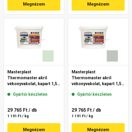
Megnézem
Megnézem
Masterplast
Masterplast
Thermomaster akril
Thermomaster akril
vékonyvakolat, kapart 1,5
vékonyvakolat, kapart 1,5
mm 41-E 25 kg
mm 45-D 25 kg
Gyártói készleten
Gyártói készleten
29 765 Ft
/ db
29 765 Ft
/ db
1 191 Ft / kg
1 191 Ft / kg
Megnézem
Megnézem