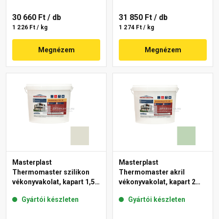
30 660 Ft
/ db
31 850 Ft
/ db
1 226 Ft / kg
1 274 Ft / kg
Megnézem
Megnézem
Masterplast
Masterplast
Thermomaster szilikon
Thermomaster akril
vékonyvakolat, kapart 1,5
vékonyvakolat, kapart 2
mm 42-E 25 kg
mm 41-D 25 kg
Gyártói készleten
Gyártói készleten