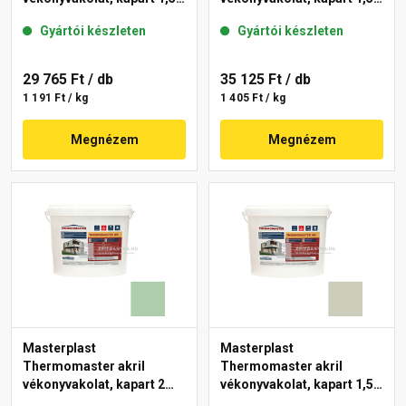
mm 42-C 25 kg
mm 40-E 25 kg
Gyártói készleten
Gyártói készleten
29 765 Ft
/ db
35 125 Ft
/ db
1 191 Ft / kg
1 405 Ft / kg
Megnézem
Megnézem
Masterplast
Masterplast
Thermomaster akril
Thermomaster akril
vékonyvakolat, kapart 2
vékonyvakolat, kapart 1,5
mm 40-D 25 kg
mm 42-D 25 kg