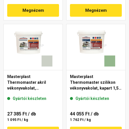
Megnézem
Megnézem
Masterplast
Masterplast
Thermomaster akril
Thermomaster szilikon
vékonyvakolat,
vékonyvakolat, kapart 1,5
gördülőszemcsés 2 mm
mm 40-C 25 kg
Gyártói készleten
Gyártói készleten
43-E 25 kg
27 385 Ft
/ db
44 055 Ft
/ db
1 095 Ft / kg
1 762 Ft / kg