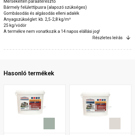
Mérsékelten páraáteresztő
Bármely felülettípusra (alapozó szükséges)
Gombásodás és algásodás elleni adalék
Anyagszükséglet: kb. 2,5-2,8 kg/m²
25 kg/vödör
A termékre nem vonatkozik a 14 napos elállási jog!
Részletes leírás
Hasonló termékek