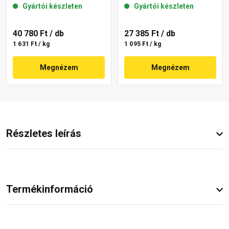
Gyártói készleten
Gyártói készleten
40 780 Ft
/ db
27 385 Ft
/ db
1 631 Ft / kg
1 095 Ft / kg
Megnézem
Megnézem
Részletes leírás
Termékinformáció