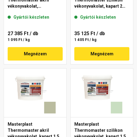
Thermomaster akril
Thermomaster szilikon
vékonyvakolat,
vékonyvakolat, kapart 2
gördülőszemcsés 2 mm
mm 43-D 25 kg
Gyártói készleten
Gyártói készleten
45-F 25 kg
27 385 Ft
/ db
35 125 Ft
/ db
1 095 Ft / kg
1 405 Ft / kg
Megnézem
Megnézem
Masterplast
Masterplast
Thermomaster akril
Thermomaster szilikon
vékonyvakolat, kapart 1,5
vékonyvakolat, kapart 1,5