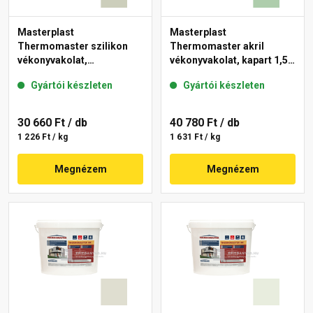
Masterplast
Masterplast
Thermomaster szilikon
Thermomaster akril
vékonyvakolat,
vékonyvakolat, kapart 1,5
gördülőszemcsés 2 mm
mm 40-D 25 kg
Gyártói készleten
Gyártói készleten
42-D 25 kg
30 660 Ft
/ db
40 780 Ft
/ db
1 226 Ft / kg
1 631 Ft / kg
Megnézem
Megnézem