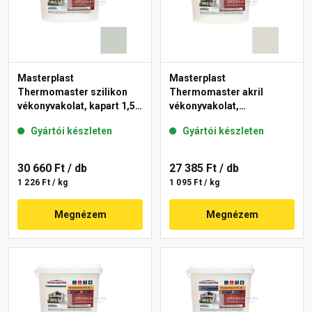
Masterplast
Masterplast
Thermomaster szilikon
Thermomaster akril
vékonyvakolat, kapart 1,5
vékonyvakolat,
mm 43-E 25 kg
gördülőszemcsés 2 mm
Gyártói készleten
Gyártói készleten
45-E 25 kg
30 660 Ft
/ db
27 385 Ft
/ db
1 226 Ft / kg
1 095 Ft / kg
Megnézem
Megnézem