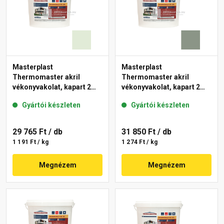
Masterplast
Masterplast
Thermomaster akril
Thermomaster akril
vékonyvakolat, kapart 2
vékonyvakolat, kapart 2
mm 40-F 25 kg
mm 43-C 25 kg
Gyártói készleten
Gyártói készleten
29 765 Ft
/ db
31 850 Ft
/ db
1 191 Ft / kg
1 274 Ft / kg
Megnézem
Megnézem