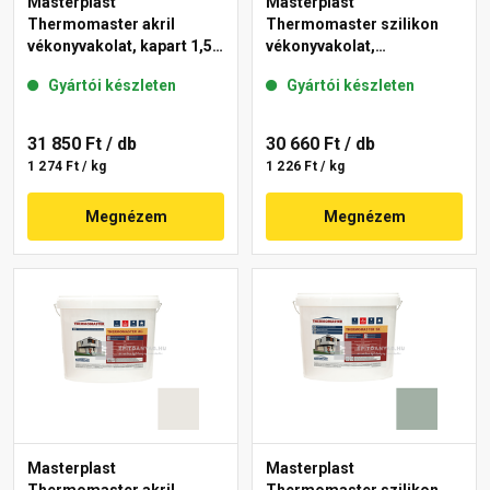
Masterplast
Masterplast
Thermomaster akril
Thermomaster szilikon
vékonyvakolat, kapart 1,5
vékonyvakolat,
mm 40-E 25 kg
gördülőszemcsés 2 mm
Gyártói készleten
Gyártói készleten
45-F 25 kg
31 850 Ft
/ db
30 660 Ft
/ db
1 274 Ft / kg
1 226 Ft / kg
Megnézem
Megnézem
Masterplast
Masterplast