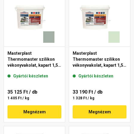
Masterplast
Masterplast
Thermomaster szilikon
Thermomaster szilikon
vékonyvakolat, kapart 1,5
vékonyvakolat, kapart 1,5
mm 43-D 25 kg
mm 41-E 25 kg
Gyártói készleten
Gyártói készleten
35 125 Ft
/ db
33 190 Ft
/ db
1 405 Ft / kg
1 328 Ft / kg
Megnézem
Megnézem