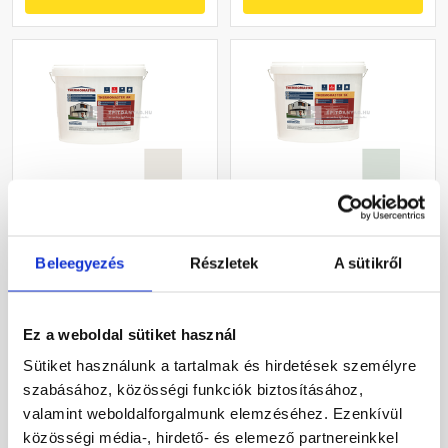
Masterplast
Masterplast
Thermomaster akril
Thermomaster szilikon
Beleegyezés
Részletek
A sütikről
vékonyvakolat, kapart 1,5
vékonyvakolat, kapart 1,5
mm 45-F 25 kg
mm 43-F 25 kg
Gyártói készleten
Gyártói készleten
Ez a weboldal sütiket használ
27 385 Ft
/ db
33 190 Ft
/ db
Sütiket használunk a tartalmak és hirdetések személyre
1 095 Ft / kg
1 328 Ft / kg
szabásához, közösségi funkciók biztosításához,
valamint weboldalforgalmunk elemzéséhez. Ezenkívül
Megnézem
Megnézem
közösségi média-, hirdető- és elemező partnereinkkel