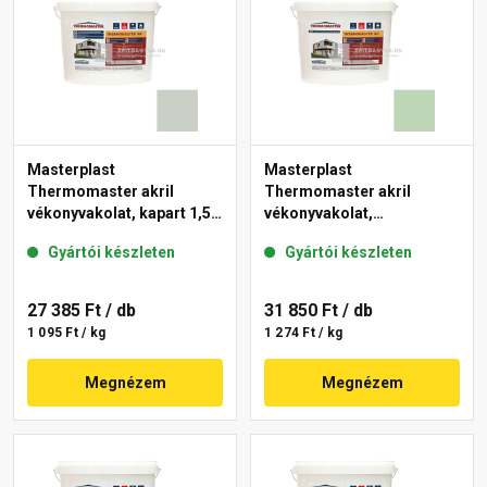
Masterplast
Masterplast
Thermomaster akril
Thermomaster akril
vékonyvakolat, kapart 1,5
vékonyvakolat,
mm 43-E 25 kg
gördülőszemcsés 2 mm
Gyártói készleten
Gyártói készleten
41-D 25 kg
27 385 Ft
/ db
31 850 Ft
/ db
1 095 Ft / kg
1 274 Ft / kg
Megnézem
Megnézem