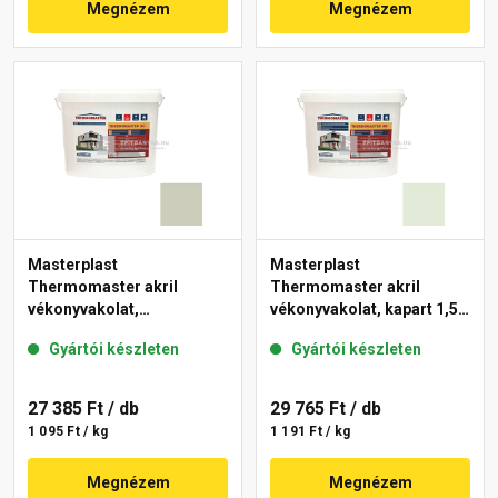
Megnézem
Megnézem
Masterplast
Masterplast
Thermomaster akril
Thermomaster akril
vékonyvakolat,
vékonyvakolat, kapart 1,5
gördülőszemcsés 2 mm
mm 40-F 25 kg
Gyártói készleten
Gyártói készleten
42-D 25 kg
27 385 Ft
/ db
29 765 Ft
/ db
1 095 Ft / kg
1 191 Ft / kg
Megnézem
Megnézem