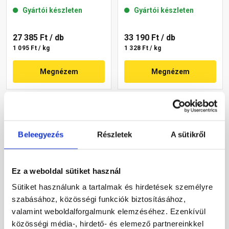
mm 45-F 25 kg
mm 43-F 25 kg
Gyártói készleten
Gyártói készleten
27 385 Ft
/ db
33 190 Ft
/ db
1 095 Ft / kg
1 328 Ft / kg
Megnézem
Megnézem
Beleegyezés
Részletek
A sütikről
Ez a weboldal sütiket használ
Sütiket használunk a tartalmak és hirdetések személyre
Masterplast
Masterplast
szabásához, közösségi funkciók biztosításához,
Thermomaster szilikon
Thermomaster szilikon
vékonyvakolat, kapart 1,5
vékonyvakolat, kapart 1,5
valamint weboldalforgalmunk elemzéséhez. Ezenkívül
mm 45-C 25 kg
mm 45-E 25 kg
közösségi média-, hirdető- és elemező partnereinkkel
Gyártói készleten
Gyártói készleten