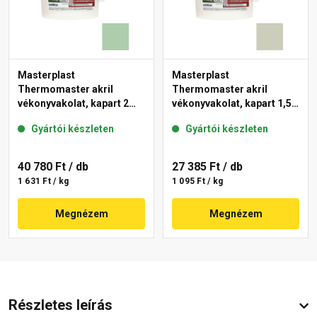
Masterplast
Masterplast
Thermomaster akril
Thermomaster akril
vékonyvakolat, kapart 2
vékonyvakolat, kapart 1,5
mm 40-D 25 kg
mm 42-D 25 kg
Gyártói készleten
Gyártói készleten
40 780 Ft
/ db
27 385 Ft
/ db
1 631 Ft / kg
1 095 Ft / kg
Megnézem
Megnézem
Részletes leírás