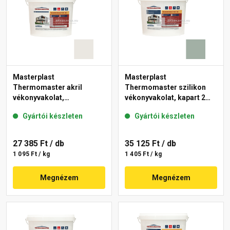
Masterplast
Masterplast
Thermomaster akril
Thermomaster szilikon
vékonyvakolat,
vékonyvakolat, kapart 2
gördülőszemcsés 2 mm
mm 43-D 25 kg
Gyártói készleten
Gyártói készleten
45-F 25 kg
27 385 Ft
/ db
35 125 Ft
/ db
1 095 Ft / kg
1 405 Ft / kg
Megnézem
Megnézem