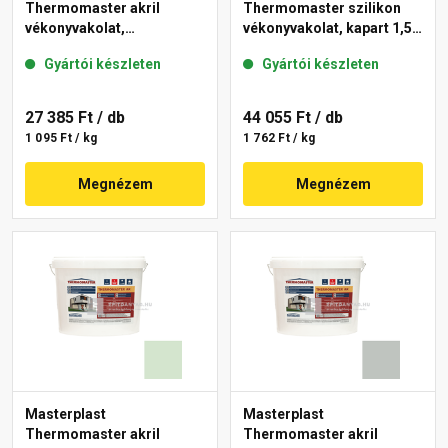
Thermomaster akril
Thermomaster szilikon
vékonyvakolat,
vékonyvakolat, kapart 1,5
gördülőszemcsés 2 mm
mm 40-C 25 kg
Gyártói készleten
Gyártói készleten
43-E 25 kg
27 385 Ft
/ db
44 055 Ft
/ db
1 095 Ft / kg
1 762 Ft / kg
Megnézem
Megnézem
Masterplast
Masterplast
Thermomaster akril
Thermomaster akril