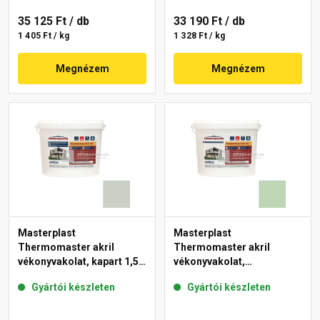
35 125 Ft
/ db
33 190 Ft
/ db
1 405 Ft / kg
1 328 Ft / kg
Megnézem
Megnézem
Masterplast
Masterplast
Thermomaster akril
Thermomaster akril
vékonyvakolat, kapart 1,5
vékonyvakolat,
mm 43-E 25 kg
gördülőszemcsés 2 mm
Gyártói készleten
Gyártói készleten
41-D 25 kg