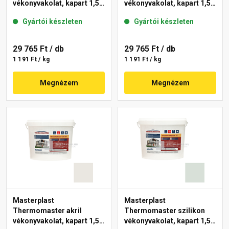
vékonyvakolat, kapart 1,5
vékonyvakolat, kapart 1,5
mm 41-E 25 kg
mm 45-D 25 kg
Gyártói készleten
Gyártói készleten
29 765 Ft
/ db
29 765 Ft
/ db
1 191 Ft / kg
1 191 Ft / kg
Megnézem
Megnézem
Masterplast
Masterplast
Thermomaster akril
Thermomaster szilikon
vékonyvakolat, kapart 1,5
vékonyvakolat, kapart 1,5