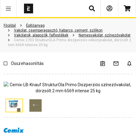
Keresés
Vásárlói vélemények
Kérdések és válaszok
Kapcsolódó cikkek
Főoldal
Építőanyag
Vakolat, csemperagasztó, habarcs, cement, szilikon
Vakolatok, alapozók, falfestékek
Nemesvakolat, színezővakolat
Cemix 2703 StrukturOLA Primo diszperziós vékonyvakolat, dörzsölt 2
mm 6569 intense 25 kg
Összehasonlítás