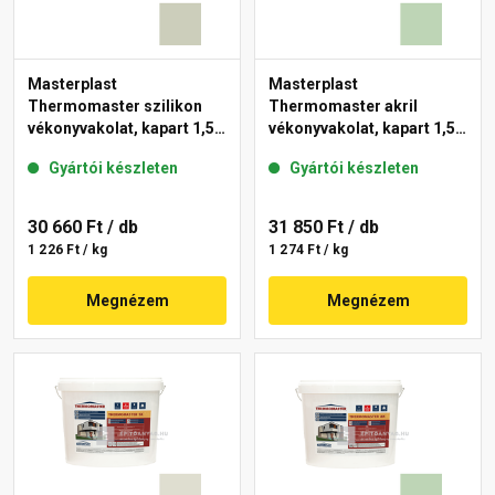
Masterplast
Masterplast
Thermomaster szilikon
Thermomaster akril
vékonyvakolat, kapart 1,5
vékonyvakolat, kapart 1,5
mm 42-D 25 kg
mm 41-D 25 kg
Gyártói készleten
Gyártói készleten
30 660 Ft
/ db
31 850 Ft
/ db
1 226 Ft / kg
1 274 Ft / kg
Megnézem
Megnézem