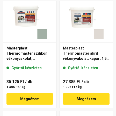
Masterplast
Masterplast
Thermomaster szilikon
Thermomaster akril
vékonyvakolat,
vékonyvakolat, kapart 1,5
gördülőszemcsés 2 mm
mm 45-E 25 kg
Gyártói készleten
Gyártói készleten
43-D 25 kg
35 125 Ft
/ db
27 385 Ft
/ db
1 405 Ft / kg
1 095 Ft / kg
Megnézem
Megnézem