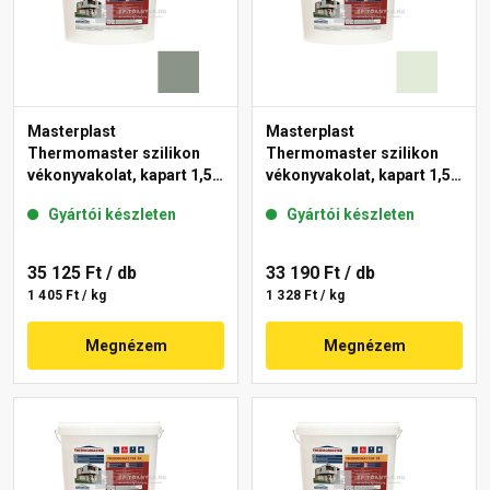
Masterplast
Masterplast
Thermomaster szilikon
Thermomaster szilikon
vékonyvakolat, kapart 1,5
vékonyvakolat, kapart 1,5
mm 43-C 25 kg
mm 40-F 25 kg
Gyártói készleten
Gyártói készleten
35 125 Ft
/ db
33 190 Ft
/ db
1 405 Ft / kg
1 328 Ft / kg
Megnézem
Megnézem