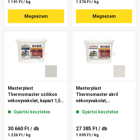
1 191 Ft / kg
1 274 Ft / kg
Megnézem
Megnézem
Masterplast
Masterplast
Thermomaster szilikon
Thermomaster akril
vékonyvakolat, kapart 1,5
vékonyvakolat,
mm 43-E 25 kg
gördülőszemcsés 2 mm
Gyártói készleten
Gyártói készleten
45-E 25 kg
30 660 Ft
/ db
27 385 Ft
/ db
1 226 Ft / kg
1 095 Ft / kg