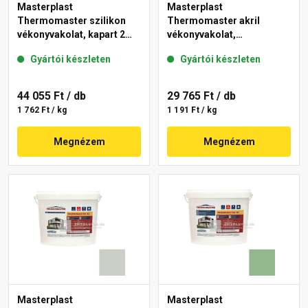
Masterplast
Masterplast
Thermomaster szilikon
Thermomaster akril
vékonyvakolat, kapart 2
vékonyvakolat,
mm 40-C 25 kg
gördülőszemcsés 2 mm
Gyártói készleten
Gyártói készleten
41-E 25 kg
44 055 Ft
/ db
29 765 Ft
/ db
1 762 Ft / kg
1 191 Ft / kg
Megnézem
Megnézem
Masterplast
Masterplast