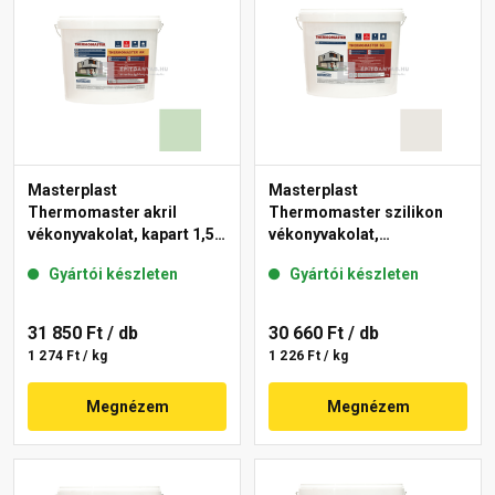
Masterplast
Masterplast
Thermomaster akril
Thermomaster szilikon
vékonyvakolat, kapart 1,5
vékonyvakolat,
mm 40-E 25 kg
gördülőszemcsés 2 mm
Gyártói készleten
Gyártói készleten
45-F 25 kg
31 850 Ft
/ db
30 660 Ft
/ db
1 274 Ft / kg
1 226 Ft / kg
Megnézem
Megnézem