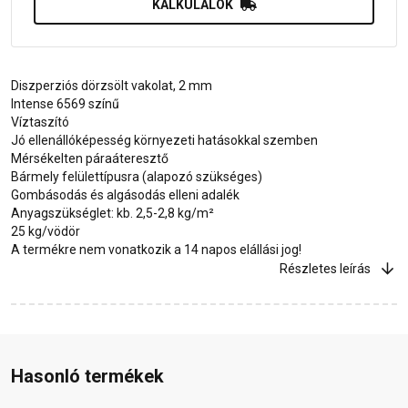
KALKULÁLOK
Diszperziós dörzsölt vakolat, 2 mm
Intense 6569 színű
Víztaszító
Jó ellenállóképesség környezeti hatásokkal szemben
Mérsékelten páraáteresztő
Bármely felülettípusra (alapozó szükséges)
Gombásodás és algásodás elleni adalék
Anyagszükséglet: kb. 2,5-2,8 kg/m²
25 kg/vödör
A termékre nem vonatkozik a 14 napos elállási jog!
Részletes leírás
Hasonló termékek