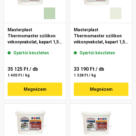
Masterplast
Masterplast
Thermomaster szilikon
Thermomaster szilikon
vékonyvakolat, kapart 1,5
vékonyvakolat, kapart 1,5
mm 41-D 25 kg
mm 41-F 25 kg
Gyártói készleten
Gyártói készleten
35 125 Ft
/ db
33 190 Ft
/ db
1 405 Ft / kg
1 328 Ft / kg
Megnézem
Megnézem