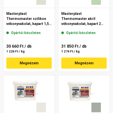
Masterplast
Masterplast
Thermomaster szilikon
Thermomaster akril
vékonyvakolat, kapart 1,5
vékonyvakolat, kapart 2
mm 42-E 25 kg
mm 41-D 25 kg
Gyártói készleten
Gyártói készleten
30 660 Ft
/ db
31 850 Ft
/ db
1 226 Ft / kg
1 274 Ft / kg
Megnézem
Megnézem