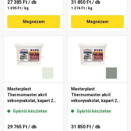
27 385 Ft
/ db
31 850 Ft
/ db
1 095 Ft / kg
1 274 Ft / kg
Megnézem
Megnézem
Masterplast
Masterplast
Thermomaster akril
Thermomaster akril
vékonyvakolat, kapart 2
vékonyvakolat, kapart 2
mm 40-F 25 kg
mm 43-C 25 kg
Gyártói készleten
Gyártói készleten
29 765 Ft
/ db
31 850 Ft
/ db