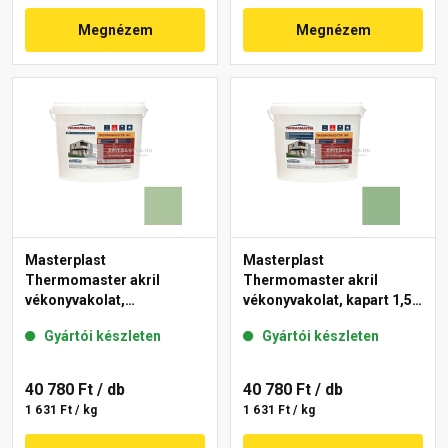
Megnézem
Megnézem
Masterplast
Masterplast
Thermomaster akril
Thermomaster akril
vékonyvakolat,
vékonyvakolat, kapart 1,5
gördülőszemcsés 2 mm
mm 40-C 25 kg
Gyártói készleten
Gyártói készleten
41-C 25 kg
40 780 Ft
/ db
40 780 Ft
/ db
1 631 Ft / kg
1 631 Ft / kg