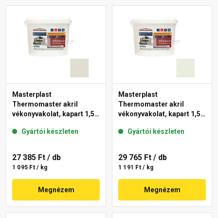
Masterplast
Masterplast
Thermomaster akril
Thermomaster akril
vékonyvakolat, kapart 1,5
vékonyvakolat, kapart 1,5
mm 42-E 25 kg
mm 41-F 25 kg
Gyártói készleten
Gyártói készleten
27 385 Ft
/ db
29 765 Ft
/ db
1 095 Ft / kg
1 191 Ft / kg
Megnézem
Megnézem