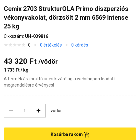
Cemix 2703 StrukturOLA Primo diszperziós
vékonyvakolat, dörzsölt 2 mm 6569 intense
25 kg
Cikkszám:
UH-039816
0
0 értékelés
0 kérdés
43 320 Ft
/vödör
1 733 Ft / kg
A termék ára bruttó ár és kizárólag a webshopon leadott
megrendelésre érvényes!
vödör
Kosárba rakom