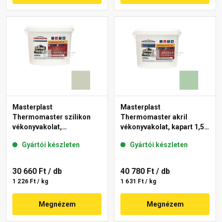
Masterplast
Masterplast
Thermomaster szilikon
Thermomaster akril
vékonyvakolat,
vékonyvakolat, kapart 1,5
gördülőszemcsés 2 mm
mm 40-D 25 kg
Gyártói készleten
Gyártói készleten
42-D 25 kg
30 660 Ft
/ db
40 780 Ft
/ db
1 226 Ft / kg
1 631 Ft / kg
Megnézem
Megnézem