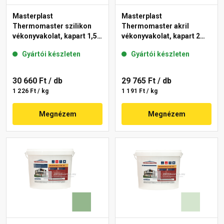
Masterplast
Masterplast
Thermomaster szilikon
Thermomaster akril
vékonyvakolat, kapart 1,5
vékonyvakolat, kapart 2
mm 45-F 25 kg
mm 45-C 25 kg
Gyártói készleten
Gyártói készleten
30 660 Ft
/ db
29 765 Ft
/ db
1 226 Ft / kg
1 191 Ft / kg
Megnézem
Megnézem