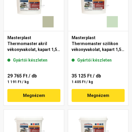
Masterplast
Masterplast
Thermomaster akril
Thermomaster szilikon
vékonyvakolat, kapart 1,5
vékonyvakolat, kapart 1,5
mm 42-C 25 kg
mm 40-E 25 kg
Gyártói készleten
Gyártói készleten
29 765 Ft
/ db
35 125 Ft
/ db
1 191 Ft / kg
1 405 Ft / kg
Megnézem
Megnézem