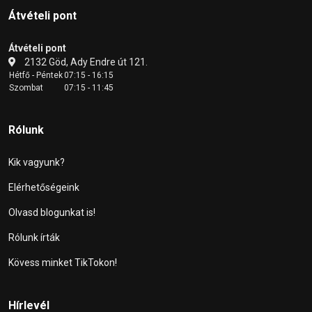
Átvételi pont
Átvételi pont
2132 Göd, Ady Endre út 121.
Hétfő - Péntek
07:15 - 16:15
Szombat
07:15 - 11:45
Rólunk
Kik vagyunk?
Elérhetőségeink
Olvasd blogunkat is!
Rólunk írták
Kövess minket TikTokon!
Hírlevél