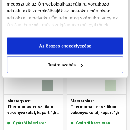
megosztjuk az Ön weboldalhasználatra vonatkozó
adatait, akik kombinálhatják az adatokat más olyan
33 190 Ft
/ db
30 660 Ft
/ db
adatokkal, amelyeket Ön adott meg számukra vagy az
1 328 Ft / kg
1 226 Ft / kg
Ön által használt más szolgáltatásokból gyűjtöttek.
Megnézem
Megnézem
Az összes engedélyezése
Testre szabás
Masterplast
Masterplast
Thermomaster szilikon
Thermomaster szilikon
vékonyvakolat, kapart 1,5
vékonyvakolat, kapart 1,5
mm 43-D 25 kg
mm 41-E 25 kg
Gyártói készleten
Gyártói készleten