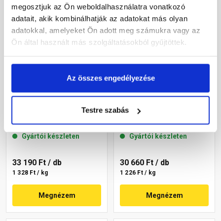
megosztjuk az Ön weboldalhasználatra vonatkozó
adatait, akik kombinálhatják az adatokat más olyan
adatokkal, amelyeket Ön adott meg számukra vagy az
Ön által használt más szolgáltatásokból gyűjtöttek.
Az összes engedélyezése
Masterplast
Masterplast
Thermomaster szilikon
Thermomaster szilikon
Testre szabás
vékonyvakolat, kapart 1,5
vékonyvakolat, kapart 1,5
mm 45-C 25 kg
mm 45-E 25 kg
Gyártói készleten
Gyártói készleten
33 190 Ft
/ db
30 660 Ft
/ db
1 328 Ft / kg
1 226 Ft / kg
Megnézem
Megnézem