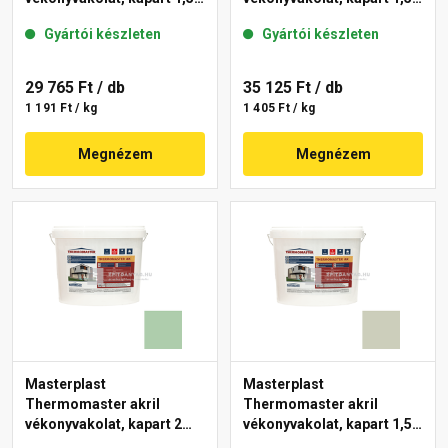
mm 42-C 25 kg
mm 40-E 25 kg
Gyártói készleten
Gyártói készleten
29 765 Ft
/ db
35 125 Ft
/ db
1 191 Ft / kg
1 405 Ft / kg
Megnézem
Megnézem
Masterplast
Masterplast
Thermomaster akril
Thermomaster akril
vékonyvakolat, kapart 2
vékonyvakolat, kapart 1,5
mm 40-D 25 kg
mm 42-D 25 kg