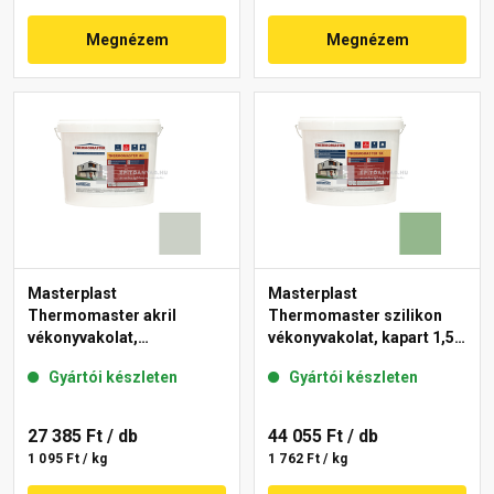
Megnézem
Megnézem
Masterplast
Masterplast
Thermomaster akril
Thermomaster szilikon
vékonyvakolat,
vékonyvakolat, kapart 1,5
gördülőszemcsés 2 mm
mm 40-C 25 kg
Gyártói készleten
Gyártói készleten
43-E 25 kg
27 385 Ft
/ db
44 055 Ft
/ db
1 095 Ft / kg
1 762 Ft / kg