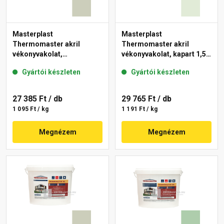
Masterplast
Masterplast
Thermomaster akril
Thermomaster akril
vékonyvakolat,
vékonyvakolat, kapart 1,5
gördülőszemcsés 2 mm
mm 40-F 25 kg
Gyártói készleten
Gyártói készleten
42-D 25 kg
27 385 Ft
/ db
29 765 Ft
/ db
1 095 Ft / kg
1 191 Ft / kg
Megnézem
Megnézem