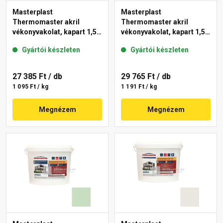
Masterplast
Masterplast
Thermomaster akril
Thermomaster akril
vékonyvakolat, kapart 1,5
vékonyvakolat, kapart 1,5
mm 42-E 25 kg
mm 41-F 25 kg
Gyártói készleten
Gyártói készleten
27 385 Ft
/ db
29 765 Ft
/ db
1 095 Ft / kg
1 191 Ft / kg
Megnézem
Megnézem