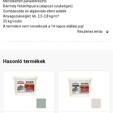
Mérsékelten páraáteresztő
Bármely felülettípusra (alapozó szükséges)
Gombásodás és algásodás elleni adalék
Anyagszükséglet: kb. 2,5-2,8 kg/m²
25 kg/vödör
A termékre nem vonatkozik a 14 napos elállási jog!
Részletes leírás
Hasonló termékek