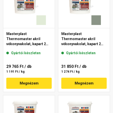
Masterplast
Masterplast
Thermomaster akril
Thermomaster akril
vékonyvakolat, kapart 2
vékonyvakolat, kapart 2
mm 40-F 25 kg
mm 43-C 25 kg
Gyártói készleten
Gyártói készleten
29 765 Ft
/ db
31 850 Ft
/ db
1 191 Ft / kg
1 274 Ft / kg
Megnézem
Megnézem