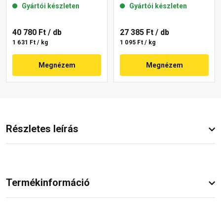
Gyártói készleten
Gyártói készleten
40 780 Ft
/ db
27 385 Ft
/ db
1 631 Ft / kg
1 095 Ft / kg
Megnézem
Megnézem
Részletes leírás
Termékinformáció