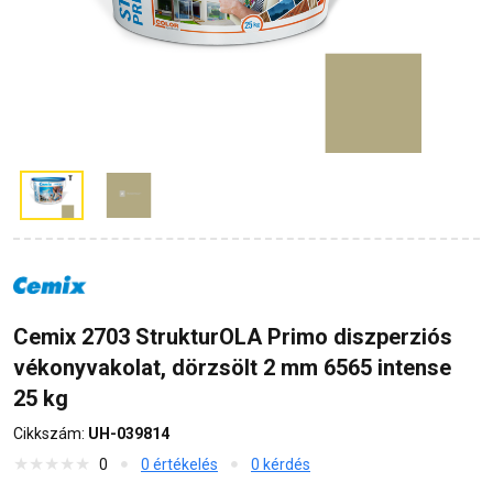
Cemix 2703 StrukturOLA Primo diszperziós
vékonyvakolat, dörzsölt 2 mm 6565 intense
25 kg
Cikkszám:
UH-039814
0
0 értékelés
0 kérdés