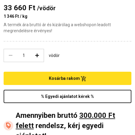
33 660 Ft
/vödör
1 346 Ft / kg
A termék ára bruttó ár és kizárólag a webshopon leadott
megrendelésre érvényes!
vödör
Kosárba rakom
% Egyedi ajánlatot kérek %
Amennyiben bruttó
300.000 Ft
felett
rendelsz, kérj egyedi