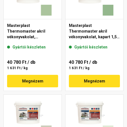
Masterplast
Masterplast
Thermomaster akril
Thermomaster akril
vékonyvakolat,
vékonyvakolat, kapart 1,5
gördülőszemcsés 2 mm
mm 40-C 25 kg
Gyártói készleten
Gyártói készleten
41-C 25 kg
40 780 Ft
/ db
40 780 Ft
/ db
1 631 Ft / kg
1 631 Ft / kg
Megnézem
Megnézem