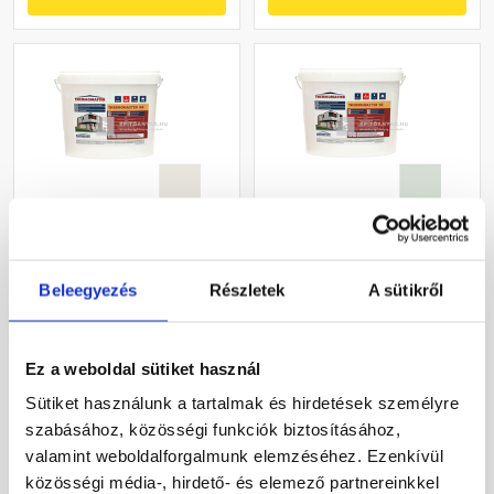
Masterplast
Masterplast
Thermomaster akril
Thermomaster szilikon
Beleegyezés
Részletek
A sütikről
vékonyvakolat, kapart 1,5
vékonyvakolat, kapart 1,5
mm 45-F 25 kg
mm 43-F 25 kg
Gyártói készleten
Gyártói készleten
Ez a weboldal sütiket használ
27 385 Ft
/ db
33 190 Ft
/ db
Sütiket használunk a tartalmak és hirdetések személyre
1 095 Ft / kg
1 328 Ft / kg
szabásához, közösségi funkciók biztosításához,
valamint weboldalforgalmunk elemzéséhez. Ezenkívül
Megnézem
Megnézem
közösségi média-, hirdető- és elemező partnereinkkel