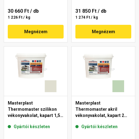
30 660 Ft
/ db
31 850 Ft
/ db
1 226 Ft / kg
1 274 Ft / kg
Megnézem
Megnézem
Masterplast
Masterplast
Thermomaster szilikon
Thermomaster akril
vékonyvakolat, kapart 1,5
vékonyvakolat, kapart 2
mm 42-E 25 kg
mm 41-D 25 kg
Gyártói készleten
Gyártói készleten