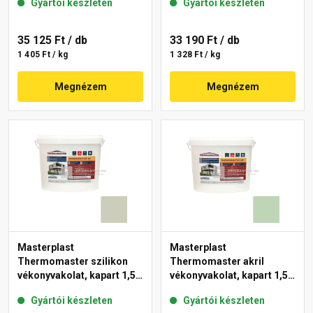
Gyártói készleten
Gyártói készleten
35 125 Ft
/ db
33 190 Ft
/ db
1 405 Ft / kg
1 328 Ft / kg
Megnézem
Megnézem
Masterplast
Masterplast
Thermomaster szilikon
Thermomaster akril
vékonyvakolat, kapart 1,5
vékonyvakolat, kapart 1,5
mm 42-D 25 kg
mm 41-D 25 kg
Gyártói készleten
Gyártói készleten