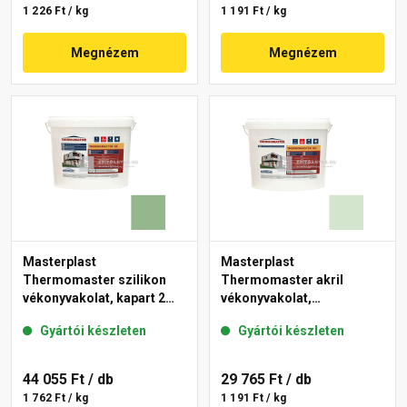
1 226 Ft / kg
1 191 Ft / kg
Megnézem
Megnézem
Masterplast
Masterplast
Thermomaster szilikon
Thermomaster akril
vékonyvakolat, kapart 2
vékonyvakolat,
mm 40-C 25 kg
gördülőszemcsés 2 mm
Gyártói készleten
Gyártói készleten
41-E 25 kg
44 055 Ft
/ db
29 765 Ft
/ db
1 762 Ft / kg
1 191 Ft / kg