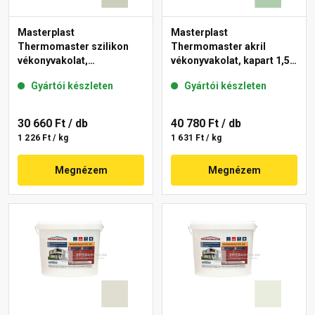
Masterplast
Masterplast
Thermomaster szilikon
Thermomaster akril
vékonyvakolat,
vékonyvakolat, kapart 1,5
gördülőszemcsés 2 mm
mm 40-D 25 kg
Gyártói készleten
Gyártói készleten
42-D 25 kg
30 660 Ft
/ db
40 780 Ft
/ db
1 226 Ft / kg
1 631 Ft / kg
Megnézem
Megnézem