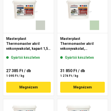
Masterplast
Masterplast
Thermomaster akril
Thermomaster akril
vékonyvakolat, kapart 1,5
vékonyvakolat,
mm 43-E 25 kg
gördülőszemcsés 2 mm
Gyártói készleten
Gyártói készleten
41-D 25 kg
27 385 Ft
/ db
31 850 Ft
/ db
1 095 Ft / kg
1 274 Ft / kg
Megnézem
Megnézem