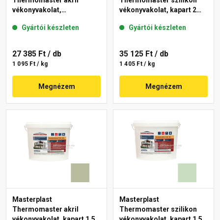
Thermomaster akril
Thermomaster szilikon
vékonyvakolat,
vékonyvakolat, kapart 2
gördülőszemcsés 2 mm
mm 43-D 25 kg
Gyártói készleten
Gyártói készleten
45-F 25 kg
27 385 Ft
/ db
35 125 Ft
/ db
1 095 Ft / kg
1 405 Ft / kg
Megnézem
Megnézem
Masterplast
Masterplast
Thermomaster akril
Thermomaster szilikon
vékonyvakolat, kapart 1,5
vékonyvakolat, kapart 1,5