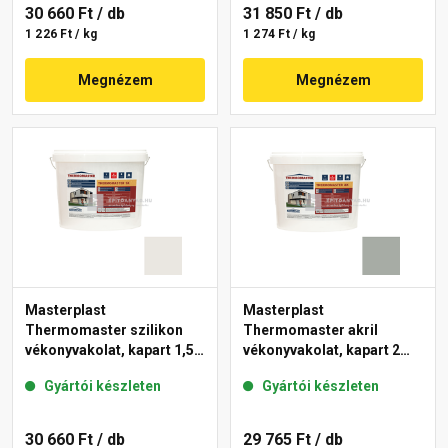
30 660 Ft
/ db
31 850 Ft
/ db
1 226 Ft / kg
1 274 Ft / kg
Megnézem
Megnézem
Masterplast
Masterplast
Thermomaster szilikon
Thermomaster akril
vékonyvakolat, kapart 1,5
vékonyvakolat, kapart 2
mm 45-F 25 kg
mm 45-C 25 kg
Gyártói készleten
Gyártói készleten
30 660 Ft
/ db
29 765 Ft
/ db