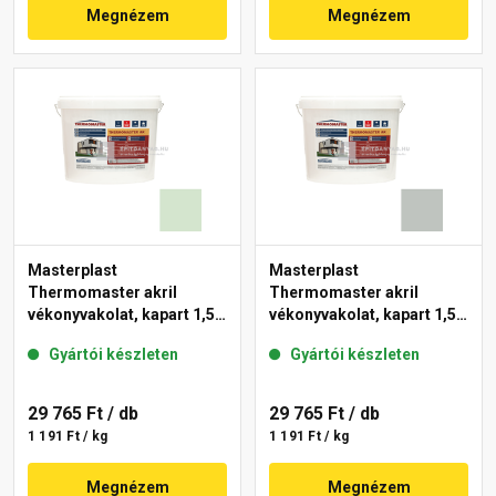
Megnézem
Megnézem
Masterplast
Masterplast
Thermomaster akril
Thermomaster akril
vékonyvakolat, kapart 1,5
vékonyvakolat, kapart 1,5
mm 41-E 25 kg
mm 45-D 25 kg
Gyártói készleten
Gyártói készleten
29 765 Ft
/ db
29 765 Ft
/ db
1 191 Ft / kg
1 191 Ft / kg
Megnézem
Megnézem