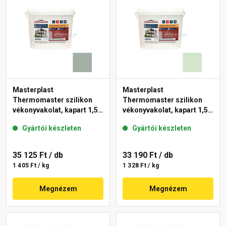
Masterplast
Masterplast
Thermomaster szilikon
Thermomaster szilikon
vékonyvakolat, kapart 1,5
vékonyvakolat, kapart 1,5
mm 43-D 25 kg
mm 41-E 25 kg
Gyártói készleten
Gyártói készleten
35 125 Ft
/ db
33 190 Ft
/ db
1 405 Ft / kg
1 328 Ft / kg
Megnézem
Megnézem