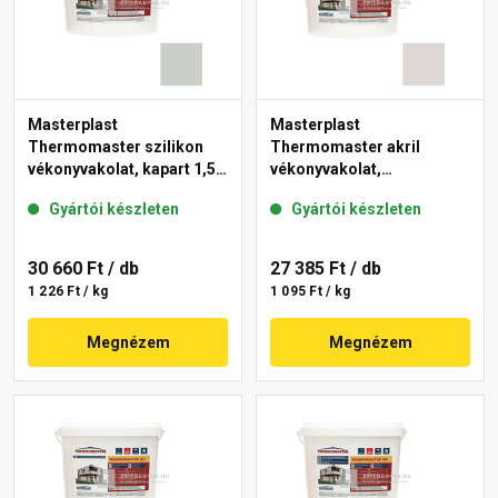
Masterplast
Masterplast
Thermomaster szilikon
Thermomaster akril
vékonyvakolat, kapart 1,5
vékonyvakolat,
mm 43-E 25 kg
gördülőszemcsés 2 mm
Gyártói készleten
Gyártói készleten
45-E 25 kg
30 660 Ft
/ db
27 385 Ft
/ db
1 226 Ft / kg
1 095 Ft / kg
Megnézem
Megnézem