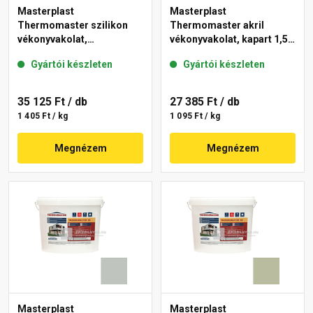
Masterplast
Masterplast
Thermomaster szilikon
Thermomaster akril
vékonyvakolat,
vékonyvakolat, kapart 1,5
gördülőszemcsés 2 mm
mm 45-E 25 kg
Gyártói készleten
Gyártói készleten
43-D 25 kg
35 125 Ft
/ db
27 385 Ft
/ db
1 405 Ft / kg
1 095 Ft / kg
Megnézem
Megnézem
Masterplast
Masterplast