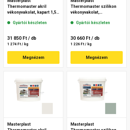
Masterplast
Masterplast
Thermomaster akril
Thermomaster szilikon
vékonyvakolat, kapart 1,5
vékonyvakolat,
mm 40-E 25 kg
gördülőszemcsés 2 mm
Gyártói készleten
Gyártói készleten
45-F 25 kg
31 850 Ft
/ db
30 660 Ft
/ db
1 274 Ft / kg
1 226 Ft / kg
Megnézem
Megnézem
Masterplast
Masterplast