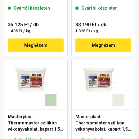
mm 43-C 25 kg
mm 40-F 25 kg
Gyártói készleten
Gyártói készleten
35 125 Ft
/ db
33 190 Ft
/ db
1 405 Ft / kg
1 328 Ft / kg
Megnézem
Megnézem
Masterplast
Masterplast
Thermomaster szilikon
Thermomaster szilikon
vékonyvakolat, kapart 1,5
vékonyvakolat, kapart 1,5
mm 41-D 25 kg
mm 41-F 25 kg