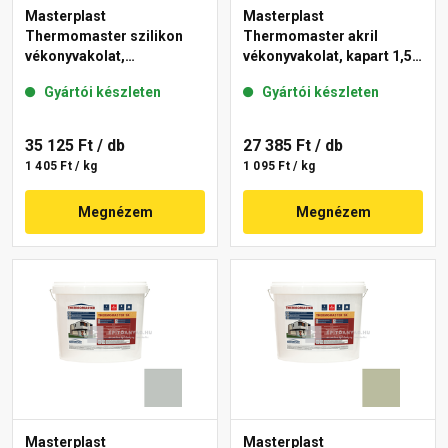
Masterplast
Masterplast
Thermomaster szilikon
Thermomaster akril
vékonyvakolat,
vékonyvakolat, kapart 1,5
gördülőszemcsés 2 mm
mm 45-E 25 kg
Gyártói készleten
Gyártói készleten
43-D 25 kg
35 125 Ft
/ db
27 385 Ft
/ db
1 405 Ft / kg
1 095 Ft / kg
Megnézem
Megnézem
Masterplast
Masterplast