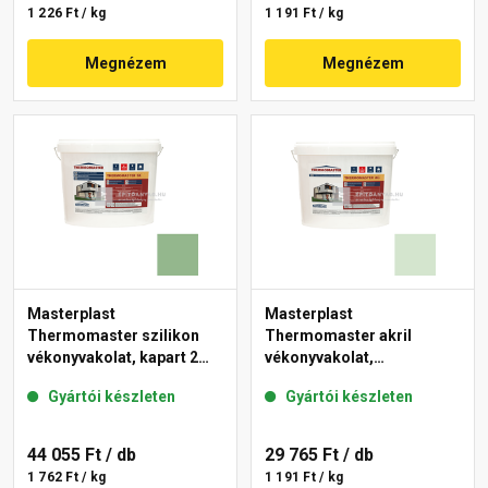
1 226 Ft / kg
1 191 Ft / kg
Megnézem
Megnézem
Masterplast
Masterplast
Thermomaster szilikon
Thermomaster akril
vékonyvakolat, kapart 2
vékonyvakolat,
mm 40-C 25 kg
gördülőszemcsés 2 mm
Gyártói készleten
Gyártói készleten
41-E 25 kg
44 055 Ft
/ db
29 765 Ft
/ db
1 762 Ft / kg
1 191 Ft / kg