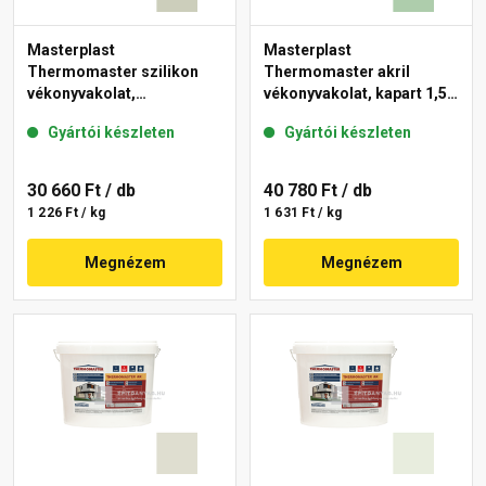
Masterplast
Masterplast
Thermomaster szilikon
Thermomaster akril
vékonyvakolat,
vékonyvakolat, kapart 1,5
gördülőszemcsés 2 mm
mm 40-D 25 kg
Gyártói készleten
Gyártói készleten
42-D 25 kg
30 660 Ft
/ db
40 780 Ft
/ db
1 226 Ft / kg
1 631 Ft / kg
Megnézem
Megnézem