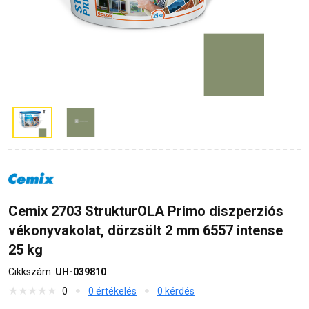
Cemix 2703 StrukturOLA Primo diszperziós
vékonyvakolat, dörzsölt 2 mm 6557 intense
25 kg
Cikkszám:
UH-039810
0
0 értékelés
0 kérdés