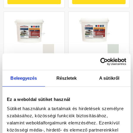
Masterplast
Masterplast
Thermomaster akril
Thermomaster szilikon
Beleegyezés
Részletek
A sütikről
vékonyvakolat, kapart 1,5
vékonyvakolat, kapart 1,5
mm 45-F 25 kg
mm 43-F 25 kg
Gyártói készleten
Gyártói készleten
Ez a weboldal sütiket használ
27 385 Ft
/ db
33 190 Ft
/ db
Sütiket használunk a tartalmak és hirdetések személyre
1 095 Ft / kg
1 328 Ft / kg
szabásához, közösségi funkciók biztosításához,
valamint weboldalforgalmunk elemzéséhez. Ezenkívül
Megnézem
Megnézem
közösségi média-, hirdető- és elemező partnereinkkel