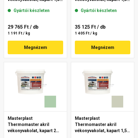
mm 42-C 25 kg
mm 40-E 25 kg
Gyártói készleten
Gyártói készleten
29 765 Ft
/ db
35 125 Ft
/ db
1 191 Ft / kg
1 405 Ft / kg
Megnézem
Megnézem
Masterplast
Masterplast
Thermomaster akril
Thermomaster akril
vékonyvakolat, kapart 2
vékonyvakolat, kapart 1,5
mm 40-D 25 kg
mm 42-D 25 kg