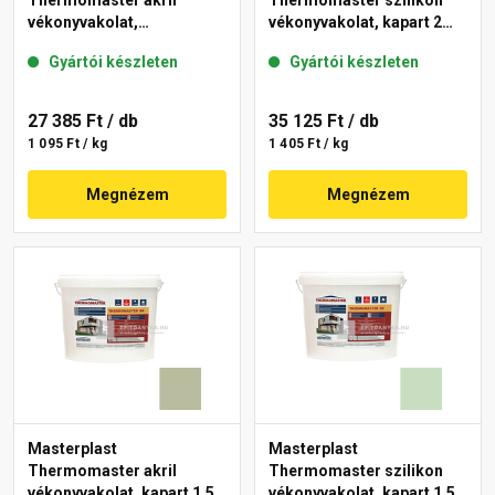
Thermomaster akril
Thermomaster szilikon
vékonyvakolat,
vékonyvakolat, kapart 2
gördülőszemcsés 2 mm
mm 43-D 25 kg
Gyártói készleten
Gyártói készleten
45-F 25 kg
27 385 Ft
/ db
35 125 Ft
/ db
1 095 Ft / kg
1 405 Ft / kg
Megnézem
Megnézem
Masterplast
Masterplast
Thermomaster akril
Thermomaster szilikon
vékonyvakolat, kapart 1,5
vékonyvakolat, kapart 1,5