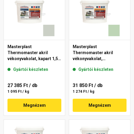
Masterplast
Masterplast
Thermomaster akril
Thermomaster akril
vékonyvakolat, kapart 1,5
vékonyvakolat,
mm 43-E 25 kg
gördülőszemcsés 2 mm
Gyártói készleten
Gyártói készleten
41-D 25 kg
27 385 Ft
/ db
31 850 Ft
/ db
1 095 Ft / kg
1 274 Ft / kg
Megnézem
Megnézem