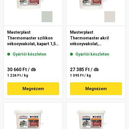
Masterplast
Masterplast
Thermomaster szilikon
Thermomaster akril
vékonyvakolat, kapart 1,5
vékonyvakolat,
mm 43-E 25 kg
gördülőszemcsés 2 mm
Gyártói készleten
Gyártói készleten
45-E 25 kg
30 660 Ft
/ db
27 385 Ft
/ db
1 226 Ft / kg
1 095 Ft / kg
Megnézem
Megnézem