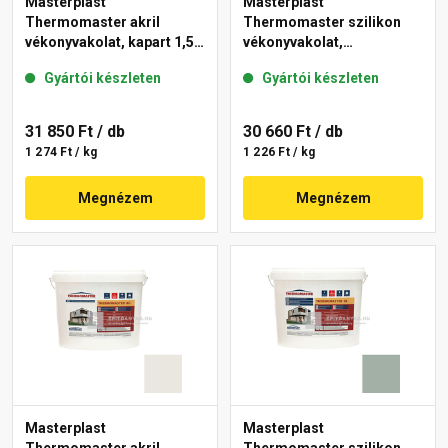
Masterplast
Masterplast
Thermomaster akril
Thermomaster szilikon
vékonyvakolat, kapart 1,5
vékonyvakolat,
mm 40-E 25 kg
gördülőszemcsés 2 mm
Gyártói készleten
Gyártói készleten
45-F 25 kg
31 850 Ft
/ db
30 660 Ft
/ db
1 274 Ft / kg
1 226 Ft / kg
Megnézem
Megnézem
Masterplast
Masterplast