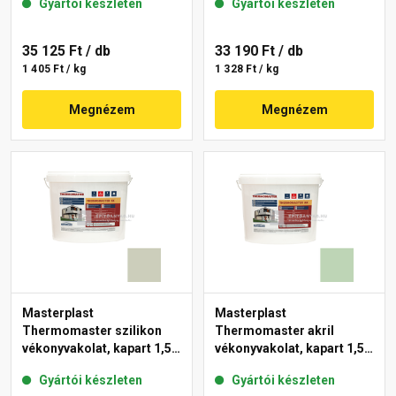
Gyártói készleten
Gyártói készleten
35 125 Ft
/ db
33 190 Ft
/ db
1 405 Ft / kg
1 328 Ft / kg
Megnézem
Megnézem
Masterplast
Masterplast
Thermomaster szilikon
Thermomaster akril
vékonyvakolat, kapart 1,5
vékonyvakolat, kapart 1,5
mm 42-D 25 kg
mm 41-D 25 kg
Gyártói készleten
Gyártói készleten