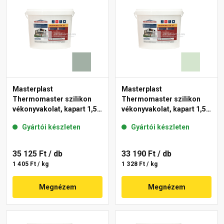
Masterplast
Masterplast
Thermomaster szilikon
Thermomaster szilikon
vékonyvakolat, kapart 1,5
vékonyvakolat, kapart 1,5
mm 43-D 25 kg
mm 41-E 25 kg
Gyártói készleten
Gyártói készleten
35 125 Ft
/ db
33 190 Ft
/ db
1 405 Ft / kg
1 328 Ft / kg
Megnézem
Megnézem