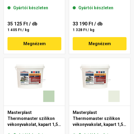
mm 43-C 25 kg
mm 40-F 25 kg
Gyártói készleten
Gyártói készleten
35 125 Ft
/ db
33 190 Ft
/ db
1 405 Ft / kg
1 328 Ft / kg
Megnézem
Megnézem
Masterplast
Masterplast
Thermomaster szilikon
Thermomaster szilikon
vékonyvakolat, kapart 1,5
vékonyvakolat, kapart 1,5
mm 41-D 25 kg
mm 41-F 25 kg