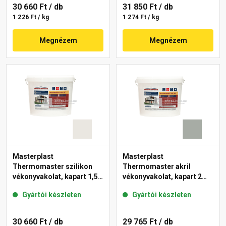
30 660 Ft
/ db
31 850 Ft
/ db
1 226 Ft / kg
1 274 Ft / kg
Megnézem
Megnézem
Masterplast
Masterplast
Thermomaster szilikon
Thermomaster akril
vékonyvakolat, kapart 1,5
vékonyvakolat, kapart 2
mm 45-F 25 kg
mm 45-C 25 kg
Gyártói készleten
Gyártói készleten
30 660 Ft
/ db
29 765 Ft
/ db