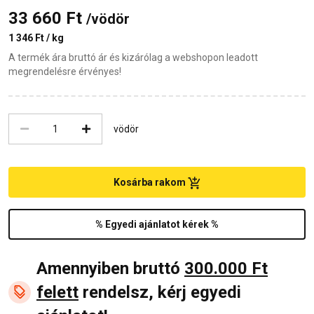
33 660 Ft
/vödör
1 346 Ft / kg
A termék ára bruttó ár és kizárólag a webshopon leadott
megrendelésre érvényes!
vödör
Kosárba rakom
% Egyedi ajánlatot kérek %
Amennyiben bruttó
300.000 Ft
felett
rendelsz, kérj egyedi