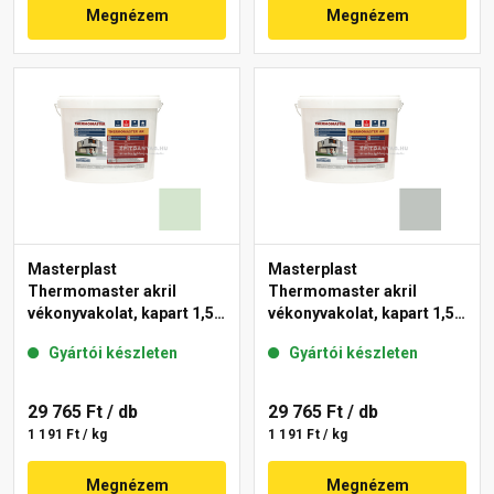
Megnézem
Megnézem
Masterplast
Masterplast
Thermomaster akril
Thermomaster akril
vékonyvakolat, kapart 1,5
vékonyvakolat, kapart 1,5
mm 41-E 25 kg
mm 45-D 25 kg
Gyártói készleten
Gyártói készleten
29 765 Ft
/ db
29 765 Ft
/ db
1 191 Ft / kg
1 191 Ft / kg
Megnézem
Megnézem