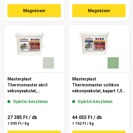
Megnézem
Megnézem
Masterplast
Masterplast
Thermomaster akril
Thermomaster szilikon
vékonyvakolat,
vékonyvakolat, kapart 1,5
gördülőszemcsés 2 mm
mm 40-C 25 kg
Gyártói készleten
Gyártói készleten
43-E 25 kg
27 385 Ft
/ db
44 055 Ft
/ db
1 095 Ft / kg
1 762 Ft / kg