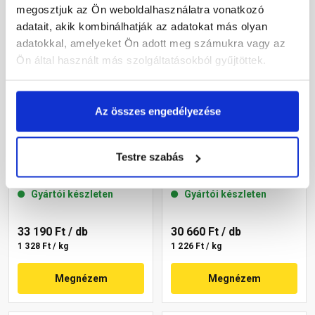
megosztjuk az Ön weboldalhasználatra vonatkozó
adatait, akik kombinálhatják az adatokat más olyan
adatokkal, amelyeket Ön adott meg számukra vagy az
Ön által használt más szolgáltatásokból gyűjtöttek.
Az összes engedélyezése
Masterplast
Masterplast
Thermomaster szilikon
Thermomaster szilikon
Testre szabás
vékonyvakolat, kapart 1,5
vékonyvakolat, kapart 1,5
mm 45-C 25 kg
mm 45-E 25 kg
Gyártói készleten
Gyártói készleten
33 190 Ft
/ db
30 660 Ft
/ db
1 328 Ft / kg
1 226 Ft / kg
Megnézem
Megnézem