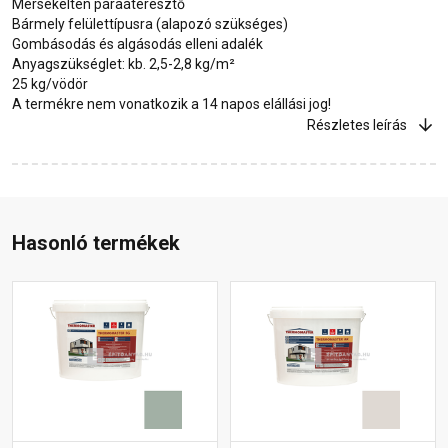
Mérsékelten páraáteresztő
Bármely felülettípusra (alapozó szükséges)
Gombásodás és algásodás elleni adalék
Anyagszükséglet: kb. 2,5-2,8 kg/m²
25 kg/vödör
A termékre nem vonatkozik a 14 napos elállási jog!
Részletes leírás
Hasonló termékek