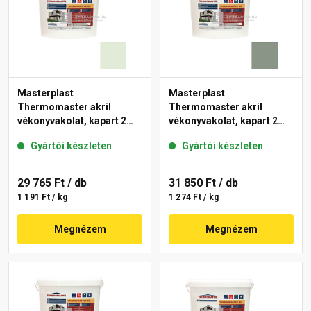
Masterplast
Masterplast
Thermomaster akril
Thermomaster akril
vékonyvakolat, kapart 2
vékonyvakolat, kapart 2
mm 40-F 25 kg
mm 43-C 25 kg
Gyártói készleten
Gyártói készleten
29 765 Ft
/ db
31 850 Ft
/ db
1 191 Ft / kg
1 274 Ft / kg
Megnézem
Megnézem