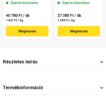
Gyártói készleten
Gyártói készleten
40 780 Ft
/ db
27 385 Ft
/ db
1 631 Ft / kg
1 095 Ft / kg
Megnézem
Megnézem
Részletes leírás
Termékinformáció