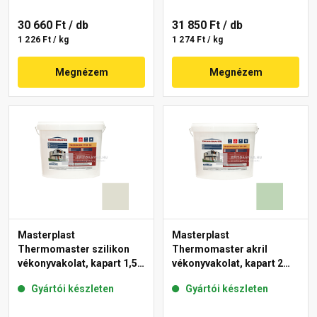
30 660 Ft
/ db
31 850 Ft
/ db
1 226 Ft / kg
1 274 Ft / kg
Megnézem
Megnézem
Masterplast
Masterplast
Thermomaster szilikon
Thermomaster akril
vékonyvakolat, kapart 1,5
vékonyvakolat, kapart 2
mm 42-E 25 kg
mm 41-D 25 kg
Gyártói készleten
Gyártói készleten