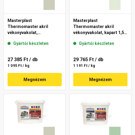
Masterplast
Masterplast
Thermomaster akril
Thermomaster akril
vékonyvakolat,
vékonyvakolat, kapart 1,5
gördülőszemcsés 2 mm
mm 40-F 25 kg
Gyártói készleten
Gyártói készleten
42-D 25 kg
27 385 Ft
/ db
29 765 Ft
/ db
1 095 Ft / kg
1 191 Ft / kg
Megnézem
Megnézem