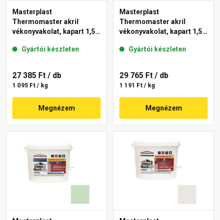
Masterplast
Masterplast
Thermomaster akril
Thermomaster akril
vékonyvakolat, kapart 1,5
vékonyvakolat, kapart 1,5
mm 42-E 25 kg
mm 41-F 25 kg
Gyártói készleten
Gyártói készleten
27 385 Ft
/ db
29 765 Ft
/ db
1 095 Ft / kg
1 191 Ft / kg
Megnézem
Megnézem