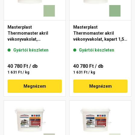
Masterplast
Masterplast
Thermomaster akril
Thermomaster akril
vékonyvakolat,
vékonyvakolat, kapart 1,5
gördülőszemcsés 2 mm
mm 40-C 25 kg
Gyártói készleten
Gyártói készleten
41-C 25 kg
40 780 Ft
/ db
40 780 Ft
/ db
1 631 Ft / kg
1 631 Ft / kg
Megnézem
Megnézem