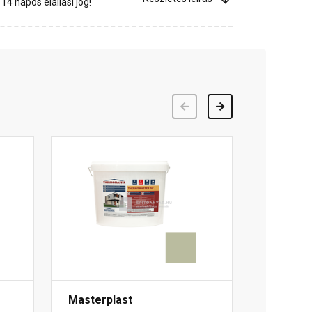
4 napos elállási jog!
Előző
Következő
Masterplast