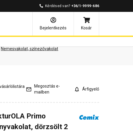
Kérdésed van?
+36/1-9999-686
ények
Kérdések és válaszok
Bejelentkezés
Kosár
Nemesvakolat, színezővakolat
Megosztás e-
ásárlólistára
Árfigyelő
mailben
kturOLA Primo
nyvakolat, dörzsölt 2