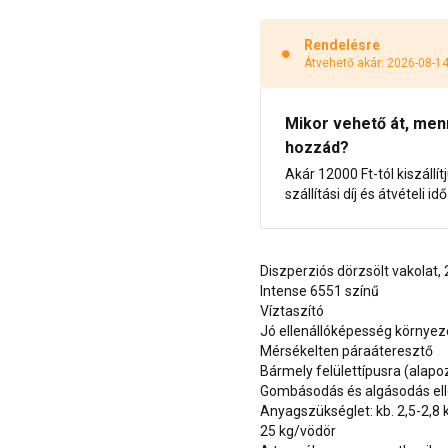
Rendelésre
Átvehető akár: 2026-08-1
Mikor vehető át, menny
hozzád?
Akár 12000 Ft-tól kiszállít
szállítási díj és átvételi i
Diszperziós dörzsölt vakolat
Intense 6551 színű
Víztaszító
Jó ellenállóképesség környe
Mérsékelten páraáteresztő
Bármely felülettípusra (alap
Gombásodás és algásodás ell
Anyagszükséglet: kb. 2,5-2,8
25 kg/vödör