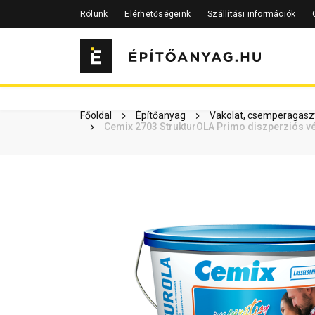
Rólunk
Elérhetőségeink
Szállítási információk
Szükséged lehet rá
Részletes 
Kapcsolódó cikkek
Főoldal
Építőanyag
Vakolat, csemperagaszt
Cemix 2703 StrukturOLA Primo diszperziós vé