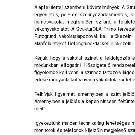
Alapfelülettel szembeni követelmények: A Stru
egyenletes, por- és szennyeződésmentes, leg
nemesvakolat megfelelően szilárd, a felülete
vékonyvakolatot. A StrukturOLA Primo tervezett
Putzgrund vakolatalapozóval kell előkezelni
alapfelületeket Tiefengrund-dal kell előkezelni.
Kérjük, hogy a vakolat színét a feldolgozás e
módunkban elfogadni. Hőszigetelő rendszerek 
figyelembe kell venni a színhez tartozó világos
értéke műgyanta kötőanyagú vakolatok esetébe
Felhívjuk figyelmét, amennyiben a színt jelö
Amennyiben a jelölés a képen nincsen feltüntet
miatt.
Igyekeztünk minden technikailag lehetséges mó
monitorok és telefonok kijelzőin megjelenő szí