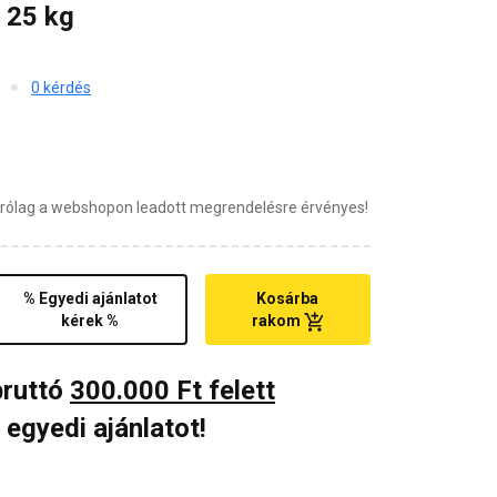
 25 kg
0 kérdés
zárólag a webshopon leadott megrendelésre érvényes!
% Egyedi ajánlatot
Kosárba
kérek %
rakom
bruttó
300.000 Ft felett
 egyedi ajánlatot!