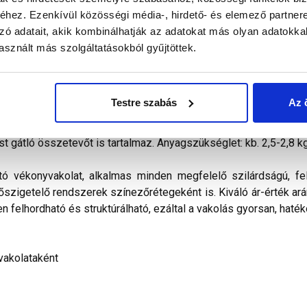
hez. Ezenkívül közösségi média-, hirdető- és elemező partner
zó adatait, akik kombinálhatják az adatokat más olyan adatokka
alál a termékkel kapcsolatban. Kérjük, figyelmesen olvassa el!
sznált más szolgáltatásokból gyűjtöttek.
kevert, dörzsölt hatású diszperziós bázisú, ﬁnomszemcsé
telezhető és az ára miatt is a polisztirolos hőszigetelés
Testre szabás
Az 
ilag nem páraáteresztő. Vizes diszperziós kötőanyagot, időjá
álasztékában pasztell és intenzív színek egyaránt megtalálható
st gátló összetevőt is tartalmaz. Anyagszükséglet: kb. 2,5-2,8 k
tó vékonyvakolat, alkalmas minden megfelelő szilárdságú, fel
hőszigetelő rendszerek színezőrétegeként is. Kiváló ár-érték arán
n felhordható és struktúrálható, ezáltal a vakolás gyorsan, haték
vakolataként