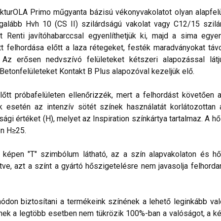
kturOLA Primo műgyanta bázisú vékonyvakolatot olyan alapfelül
alább Hvh 10 (CS II) szilárdságú vakolat vagy C12/15 szilá
t Renti javítóhabarccsal egyenlíthetjük ki, majd a sima egye
 felhordása előtt a laza rétegeket, festék maradványokat távo
. Az erősen nedvszívó felületeket kétszeri alapozással lá
 Betonfelületeket Kontakt B Plus alapozóval kezeljük elő.
lőtt próbafelületen ellenőrizzék, mert a felhordást követően 
esetén az intenzív sötét színek használatát korlátozottan ajá
sági értéket (H), melyet az Inspiration színkártya tartalmaz. A h
n H≥25.
lő képen "T" szimbólum látható, az a szín alapvakolaton és hő
ve, azt a színt a gyártó hőszigetelésre nem javasolja felhorda
don biztosítani a termékeink színének a lehető leginkább val
nek a legtöbb esetben nem tükrözik 100%-ban a valóságot, a ké