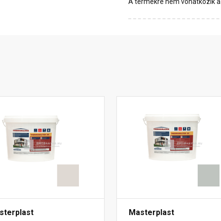
A termékre nem vonatkozik a 1
sterplast
Masterplast