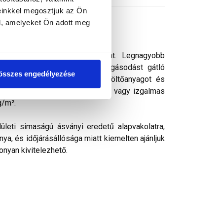
einkkel megosztjuk az Ön
l, amelyeket Ön adott meg
s vékonyvakolat. vékonyvakolat. Legnagyobb
ek kedvelt színezővakolata. Algásodást gátló
összes engedélyezése
rásálló pigmenteket, ásványi töltőanyagot és
k, ezáltal kellemes színharmónia vagy izgalmas
g/m².
ületi simaságú ásványi eredetű alapvakolatra,
ya, és időjárásállósága miatt kiemelten ajánljuk
onyan kivitelezhető.