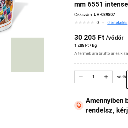
mm 6551 intense
Cikkszám:
UH-039807
0
0 értékelés
30 205 Ft
/vödör
1 208 Ft / kg
A termék ára bruttó ár és ki
vödör
Amennyiben 
rendelsz, kérj