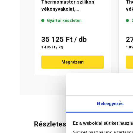
Thermomaster szilikon
Th
vékonyvakolat,
vék
gördülőszemcsés 2 mm 43-
mm
Gyártói készleten
D 25 kg
35 125 Ft
/ db
2
1 405 Ft / kg
1 09
Megnézem
Beleegyezés
Részletes leírás
Ez a weboldal sütiket haszn
Sütiket használunk a tartal