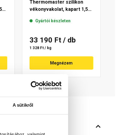
Thermomaster szilikon
5
vékonyvakolat, kapart 1,5
mm 42-C 25 kg
Gyártói készleten
33 190 Ft
/ db
1 328 Ft / kg
Megnézem
A sütikről
tosításához, valamint