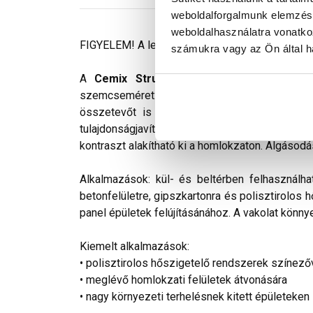
weboldalforgalmunk elemzésé
weboldalhasználatra vonatko
FIGYELEM! A leírás végén fontos információkat t
számukra vagy az Ön által ha
A
Cemix StrukturOLA Primo
gyárilag elő
szemcseméret: 2 mm. Viszonylag könnyen kivi
összetevőt is tartalmaz. Az anyag gyakorlat
tulajdonságjavító adalékokat tartalmaz. Színv
kontraszt alakítható ki a homlokzaton. Algásodá
Alkalmazások: kül- és beltérben felhasználha
betonfelületre, gipszkartonra és polisztirolos 
panel épületek felújításánához. A vakolat könnye
Kiemelt alkalmazások:
• polisztirolos hőszigetelő rendszerek színező
• meglévő homlokzati felületek átvonására
• nagy környezeti terhelésnek kitett épületeken