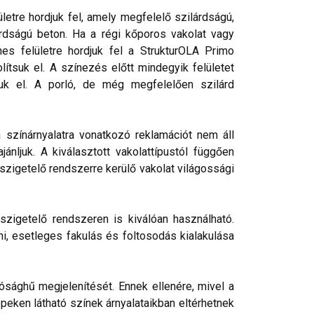
etre hordjuk fel, amely megfelelő szilárdságú,
rdságú beton. Ha a régi kőporos vakolat vagy
nes felületre hordjuk fel a StrukturOLA Primo
lítsuk el. A színezés előtt mindegyik felületet
tjuk el. A porló, de még megfelelően szilárd
a színárnyalatra vonatkozó reklamációt nem áll
nljuk. A kiválasztott vakolattípustól függően
őszigetelő rendszerre kerülő vakolat világossági
szigetelő rendszeren is kiválóan használható.
ni, esetleges fakulás és foltosodás kialakulása
ósághű megjelenítését. Ennek ellenére, mivel a
peken látható színek árnyalataikban eltérhetnek