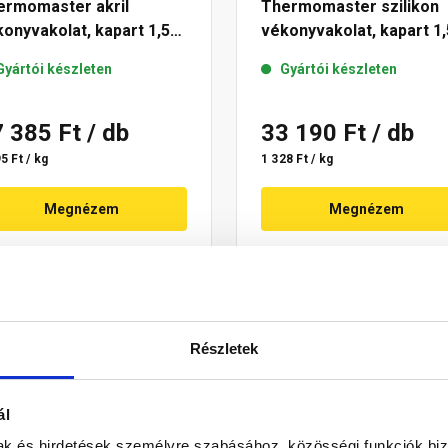
ermomaster akril
Thermomaster szilikon
onyvakolat, kapart 1,5
vékonyvakolat, kapart 1,
 45-E 25 kg
mm 45-D 25 kg
Gyártói készleten
Gyártói készleten
7 385 Ft
/ db
33 190 Ft
/ db
5 Ft / kg
1 328 Ft / kg
Megnézem
Megnézem
Részletek
ál
mak és hirdetések személyre szabásához, közösségi funkciók biz