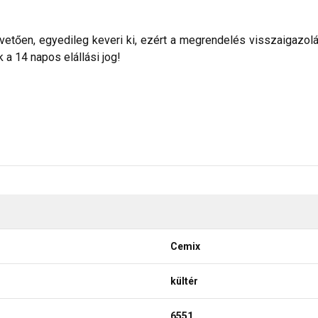
etően, egyedileg keveri ki, ezért a megrendelés visszaigazolása 
a 14 napos elállási jog!
Cemix
kültér
6551