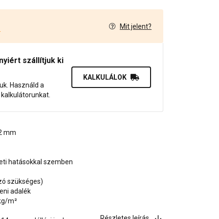
Mit jelent?
4
iért szállítjuk ki
KALKULÁLOK
juk. Használd a
dő kalkulátorunkat.
, 2 mm
zeti hatásokkal szemben
ozó szükséges)
eni adalék
 kg/m²
Részletes leírás