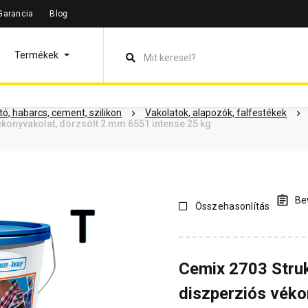
Garancia
Blog
leírás
Termékinformáció
Dokumentumok
Vásárlói vélem
Termékek
ó, habarcs, cement, szilikon
Vakolatok, alapozók, falfestékek
konyvakolat, dörzsölt 2 mm 6551 intense 25 kg
Bev
Összehasonlítás
Cemix 2703 Stru
diszperziós véko