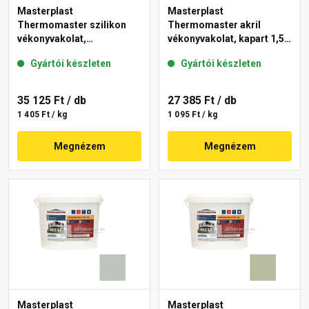
Masterplast
Masterplast
Thermomaster szilikon
Thermomaster akril
vékonyvakolat,
vékonyvakolat, kapart 1,5
gördülőszemcsés 2 mm
mm 45-E 25 kg
Gyártói készleten
Gyártói készleten
43-D 25 kg
35 125 Ft
/ db
27 385 Ft
/ db
1 405 Ft / kg
1 095 Ft / kg
Megnézem
Megnézem
Masterplast
Masterplast