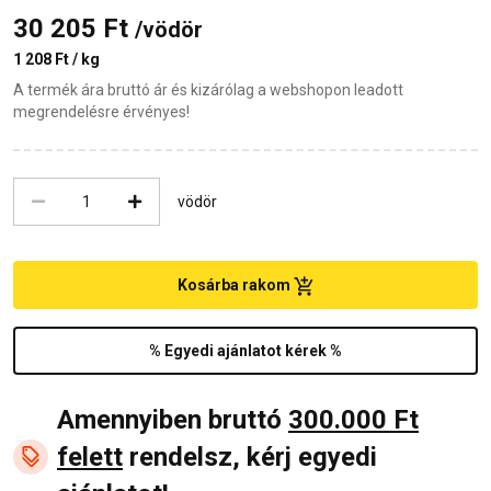
30 205 Ft
/vödör
1 208 Ft / kg
A termék ára bruttó ár és kizárólag a webshopon leadott
megrendelésre érvényes!
vödör
Kosárba rakom
% Egyedi ajánlatot kérek %
Amennyiben bruttó
300.000 Ft
felett
rendelsz, kérj egyedi