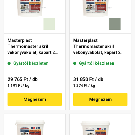
Masterplast
Masterplast
Thermomaster akril
Thermomaster akril
vékonyvakolat, kapart 2
vékonyvakolat, kapart 2
mm 40-F 25 kg
mm 43-C 25 kg
Gyártói készleten
Gyártói készleten
29 765 Ft
/ db
31 850 Ft
/ db
1 191 Ft / kg
1 274 Ft / kg
Megnézem
Megnézem