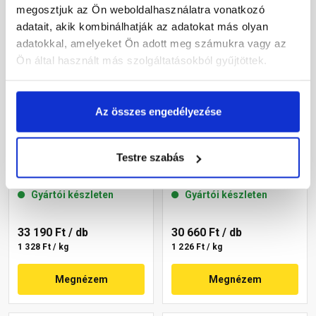
megosztjuk az Ön weboldalhasználatra vonatkozó
adatait, akik kombinálhatják az adatokat más olyan
adatokkal, amelyeket Ön adott meg számukra vagy az
Ön által használt más szolgáltatásokból gyűjtöttek.
Az összes engedélyezése
Masterplast
Masterplast
Thermomaster szilikon
Thermomaster szilikon
Testre szabás
vékonyvakolat, kapart 1,5
vékonyvakolat, kapart 1,5
mm 45-C 25 kg
mm 45-E 25 kg
Gyártói készleten
Gyártói készleten
33 190 Ft
/ db
30 660 Ft
/ db
1 328 Ft / kg
1 226 Ft / kg
Megnézem
Megnézem