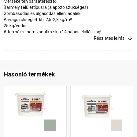
Mérsékelten páraáteresztő
Bármely felülettípusra (alapozó szükséges)
Gombásodás és algásodás elleni adalék
Anyagszükséglet: kb. 2,5-2,8 kg/m²
25 kg/vödör
A termékre nem vonatkozik a 14 napos elállási jog!
Részletes leírás
Hasonló termékek