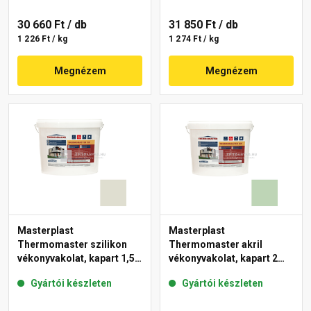
30 660 Ft
/ db
31 850 Ft
/ db
1 226 Ft / kg
1 274 Ft / kg
Megnézem
Megnézem
Masterplast
Masterplast
Thermomaster szilikon
Thermomaster akril
vékonyvakolat, kapart 1,5
vékonyvakolat, kapart 2
mm 42-E 25 kg
mm 41-D 25 kg
Gyártói készleten
Gyártói készleten