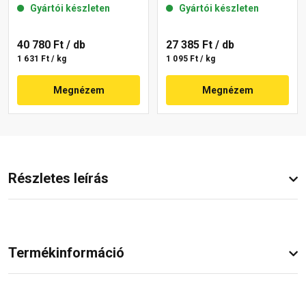
Gyártói készleten
Gyártói készleten
40 780 Ft
/ db
27 385 Ft
/ db
1 631 Ft / kg
1 095 Ft / kg
Megnézem
Megnézem
Részletes leírás
Termékinformáció