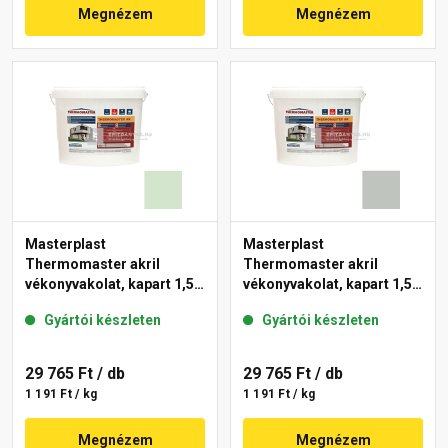
Megnézem
Megnézem
Masterplast
Masterplast
Thermomaster akril
Thermomaster akril
vékonyvakolat, kapart 1,5
vékonyvakolat, kapart 1,5
mm 41-E 25 kg
mm 45-D 25 kg
Gyártói készleten
Gyártói készleten
29 765 Ft
/ db
29 765 Ft
/ db
1 191 Ft / kg
1 191 Ft / kg
Megnézem
Megnézem