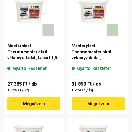
Masterplast
Masterplast
Thermomaster akril
Thermomaster akril
vékonyvakolat, kapart 1,5
vékonyvakolat,
mm 43-E 25 kg
gördülőszemcsés 2 mm
Gyártói készleten
Gyártói készleten
41-D 25 kg
27 385 Ft
/ db
31 850 Ft
/ db
1 095 Ft / kg
1 274 Ft / kg
Megnézem
Megnézem