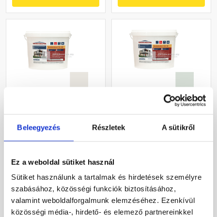
Masterplast
Masterplast
Thermomaster akril
Thermomaster szilikon
Beleegyezés
Részletek
A sütikről
vékonyvakolat, kapart 1,5
vékonyvakolat, kapart 1,5
mm 45-F 25 kg
mm 43-F 25 kg
Gyártói készleten
Gyártói készleten
Ez a weboldal sütiket használ
27 385 Ft
/ db
33 190 Ft
/ db
Sütiket használunk a tartalmak és hirdetések személyre
1 095 Ft / kg
1 328 Ft / kg
szabásához, közösségi funkciók biztosításához,
valamint weboldalforgalmunk elemzéséhez. Ezenkívül
Megnézem
Megnézem
közösségi média-, hirdető- és elemező partnereinkkel