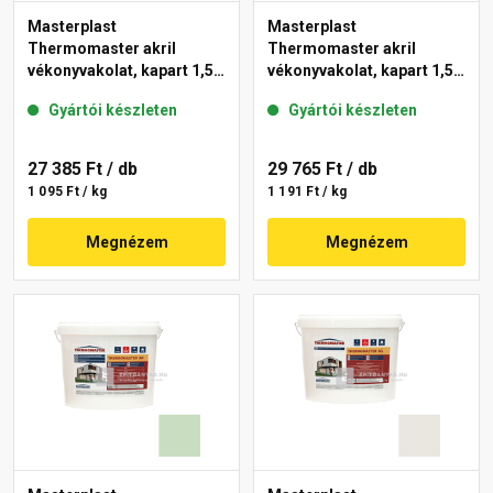
Masterplast
Masterplast
Thermomaster akril
Thermomaster akril
vékonyvakolat, kapart 1,5
vékonyvakolat, kapart 1,5
mm 42-E 25 kg
mm 41-F 25 kg
Gyártói készleten
Gyártói készleten
27 385 Ft
/ db
29 765 Ft
/ db
1 095 Ft / kg
1 191 Ft / kg
Megnézem
Megnézem