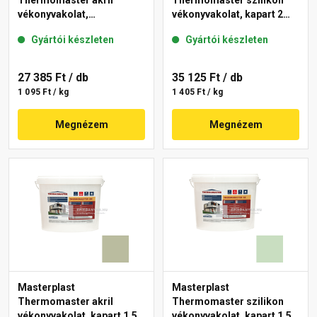
Thermomaster akril
Thermomaster szilikon
vékonyvakolat,
vékonyvakolat, kapart 2
gördülőszemcsés 2 mm
mm 43-D 25 kg
Gyártói készleten
Gyártói készleten
45-F 25 kg
27 385 Ft
/ db
35 125 Ft
/ db
1 095 Ft / kg
1 405 Ft / kg
Megnézem
Megnézem
Masterplast
Masterplast
Thermomaster akril
Thermomaster szilikon
vékonyvakolat, kapart 1,5
vékonyvakolat, kapart 1,5