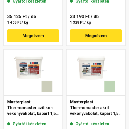
Gyártói készleten
Gyártói készleten
35 125 Ft
/ db
33 190 Ft
/ db
1 405 Ft / kg
1 328 Ft / kg
Megnézem
Megnézem
Masterplast
Masterplast
Thermomaster szilikon
Thermomaster akril
vékonyvakolat, kapart 1,5
vékonyvakolat, kapart 1,5
mm 42-D 25 kg
mm 41-D 25 kg
Gyártói készleten
Gyártói készleten