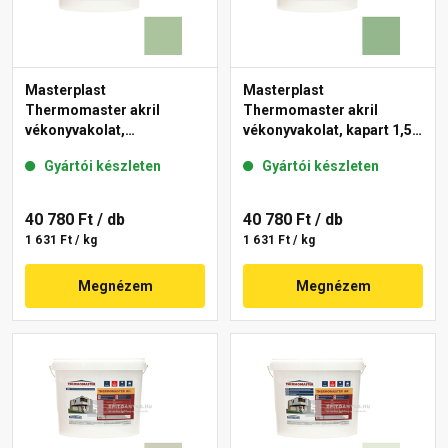
Masterplast
Masterplast
Thermomaster akril
Thermomaster akril
vékonyvakolat,
vékonyvakolat, kapart 1,5
gördülőszemcsés 2 mm
mm 40-C 25 kg
Gyártói készleten
Gyártói készleten
41-C 25 kg
40 780 Ft
/ db
40 780 Ft
/ db
1 631 Ft / kg
1 631 Ft / kg
Megnézem
Megnézem