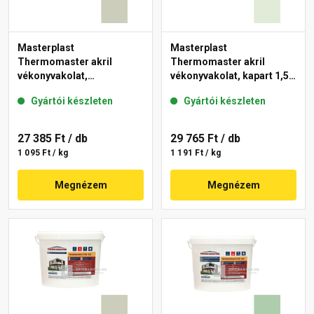
Masterplast
Masterplast
Thermomaster akril
Thermomaster akril
vékonyvakolat,
vékonyvakolat, kapart 1,5
gördülőszemcsés 2 mm
mm 40-F 25 kg
Gyártói készleten
Gyártói készleten
42-D 25 kg
27 385 Ft
/ db
29 765 Ft
/ db
1 095 Ft / kg
1 191 Ft / kg
Megnézem
Megnézem