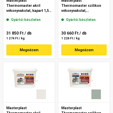
Masterplast
Masterplast
Thermomaster akril
Thermomaster szilikon
vékonyvakolat, kapart 1,5
vékonyvakolat,
mm 40-E 25 kg
gördülőszemcsés 2 mm
Gyártói készleten
Gyártói készleten
45-F 25 kg
31 850 Ft
/ db
30 660 Ft
/ db
1 274 Ft / kg
1 226 Ft / kg
Megnézem
Megnézem
Masterplast
Masterplast