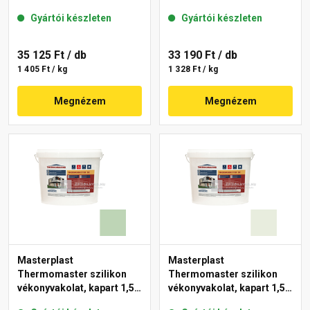
mm 43-C 25 kg
mm 40-F 25 kg
Gyártói készleten
Gyártói készleten
35 125 Ft
/ db
33 190 Ft
/ db
1 405 Ft / kg
1 328 Ft / kg
Megnézem
Megnézem
Masterplast
Masterplast
Thermomaster szilikon
Thermomaster szilikon
vékonyvakolat, kapart 1,5
vékonyvakolat, kapart 1,5
mm 41-D 25 kg
mm 41-F 25 kg