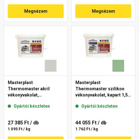
Megnézem
Megnézem
Masterplast
Masterplast
Thermomaster akril
Thermomaster szilikon
vékonyvakolat,
vékonyvakolat, kapart 1,5
gördülőszemcsés 2 mm
mm 40-C 25 kg
Gyártói készleten
Gyártói készleten
43-E 25 kg
27 385 Ft
/ db
44 055 Ft
/ db
1 095 Ft / kg
1 762 Ft / kg