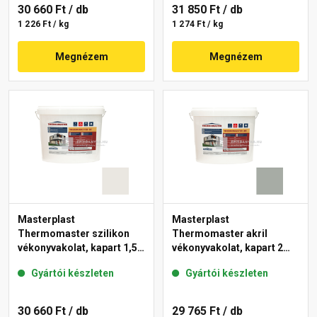
30 660 Ft
/ db
31 850 Ft
/ db
1 226 Ft / kg
1 274 Ft / kg
Megnézem
Megnézem
Masterplast
Masterplast
Thermomaster szilikon
Thermomaster akril
vékonyvakolat, kapart 1,5
vékonyvakolat, kapart 2
mm 45-F 25 kg
mm 45-C 25 kg
Gyártói készleten
Gyártói készleten
30 660 Ft
/ db
29 765 Ft
/ db