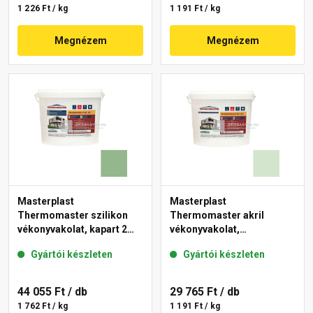
1 226 Ft / kg
1 191 Ft / kg
Megnézem
Megnézem
Masterplast
Masterplast
Thermomaster szilikon
Thermomaster akril
vékonyvakolat, kapart 2
vékonyvakolat,
mm 40-C 25 kg
gördülőszemcsés 2 mm
Gyártói készleten
Gyártói készleten
41-E 25 kg
44 055 Ft
/ db
29 765 Ft
/ db
1 762 Ft / kg
1 191 Ft / kg