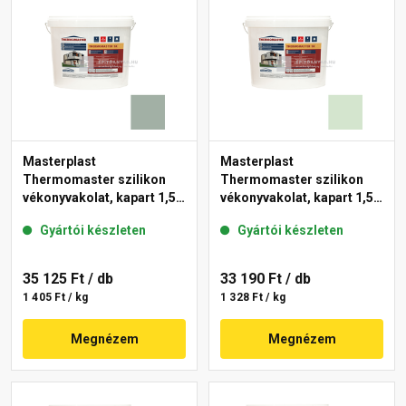
Masterplast
Masterplast
Thermomaster szilikon
Thermomaster szilikon
vékonyvakolat, kapart 1,5
vékonyvakolat, kapart 1,5
mm 43-D 25 kg
mm 41-E 25 kg
Gyártói készleten
Gyártói készleten
35 125 Ft
/ db
33 190 Ft
/ db
1 405 Ft / kg
1 328 Ft / kg
Megnézem
Megnézem