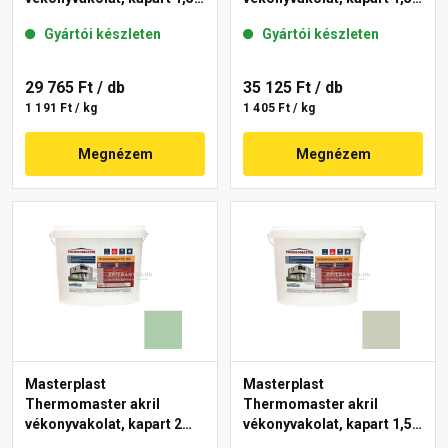
mm 42-C 25 kg
mm 40-E 25 kg
Gyártói készleten
Gyártói készleten
29 765 Ft
/ db
35 125 Ft
/ db
1 191 Ft / kg
1 405 Ft / kg
Megnézem
Megnézem
Masterplast
Masterplast
Thermomaster akril
Thermomaster akril
vékonyvakolat, kapart 2
vékonyvakolat, kapart 1,5
mm 40-D 25 kg
mm 42-D 25 kg