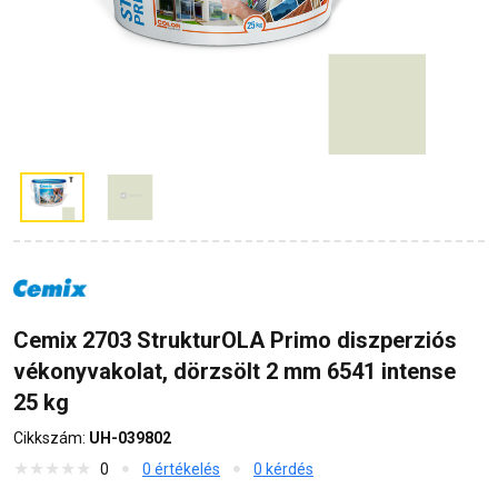
Cemix 2703 StrukturOLA Primo diszperziós
vékonyvakolat, dörzsölt 2 mm 6541 intense
25 kg
Cikkszám:
UH-039802
0
0 értékelés
0 kérdés