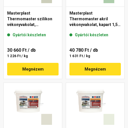
Masterplast
Masterplast
Thermomaster szilikon
Thermomaster akril
vékonyvakolat,
vékonyvakolat, kapart 1,5
gördülőszemcsés 2 mm
mm 40-D 25 kg
Gyártói készleten
Gyártói készleten
42-D 25 kg
30 660 Ft
/ db
40 780 Ft
/ db
1 226 Ft / kg
1 631 Ft / kg
Megnézem
Megnézem