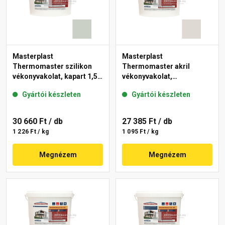
Masterplast
Masterplast
Thermomaster szilikon
Thermomaster akril
vékonyvakolat, kapart 1,5
vékonyvakolat,
mm 43-E 25 kg
gördülőszemcsés 2 mm
Gyártói készleten
Gyártói készleten
45-E 25 kg
30 660 Ft
/ db
27 385 Ft
/ db
1 226 Ft / kg
1 095 Ft / kg
Megnézem
Megnézem