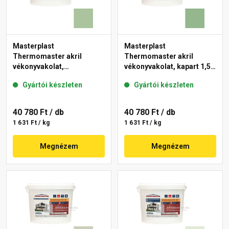
Masterplast
Masterplast
Thermomaster akril
Thermomaster akril
vékonyvakolat,
vékonyvakolat, kapart 1,5
gördülőszemcsés 2 mm
mm 40-C 25 kg
Gyártói készleten
Gyártói készleten
41-C 25 kg
40 780 Ft
/ db
40 780 Ft
/ db
1 631 Ft / kg
1 631 Ft / kg
Megnézem
Megnézem