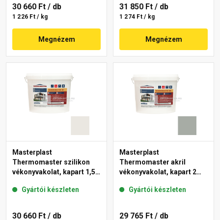
30 660 Ft
/ db
31 850 Ft
/ db
1 226 Ft / kg
1 274 Ft / kg
Megnézem
Megnézem
Masterplast
Masterplast
Thermomaster szilikon
Thermomaster akril
vékonyvakolat, kapart 1,5
vékonyvakolat, kapart 2
mm 45-F 25 kg
mm 45-C 25 kg
Gyártói készleten
Gyártói készleten
30 660 Ft
/ db
29 765 Ft
/ db