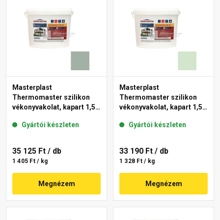
Masterplast
Masterplast
Thermomaster szilikon
Thermomaster szilikon
vékonyvakolat, kapart 1,5
vékonyvakolat, kapart 1,5
mm 43-D 25 kg
mm 41-E 25 kg
Gyártói készleten
Gyártói készleten
35 125 Ft
/ db
33 190 Ft
/ db
1 405 Ft / kg
1 328 Ft / kg
Megnézem
Megnézem