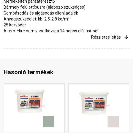
Mérsékelten páraáteresztő
Bármely felülettípusra (alapozó szükséges)
Gombásodás és algásodás elleni adalék
Anyagszükséglet: kb. 2,5-2,8 kg/m²
25 kg/vödör
A termékre nem vonatkozik a 14 napos elállási jog!
Részletes leírás
Hasonló termékek