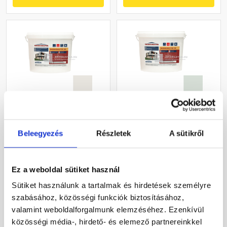
Masterplast
Masterplast
Thermomaster akril
Thermomaster szilikon
Beleegyezés
Részletek
A sütikről
vékonyvakolat, kapart 1,5
vékonyvakolat, kapart 1,5
mm 45-F 25 kg
mm 43-F 25 kg
Gyártói készleten
Gyártói készleten
Ez a weboldal sütiket használ
27 385 Ft
/ db
33 190 Ft
/ db
Sütiket használunk a tartalmak és hirdetések személyre
1 095 Ft / kg
1 328 Ft / kg
szabásához, közösségi funkciók biztosításához,
valamint weboldalforgalmunk elemzéséhez. Ezenkívül
Megnézem
Megnézem
közösségi média-, hirdető- és elemező partnereinkkel