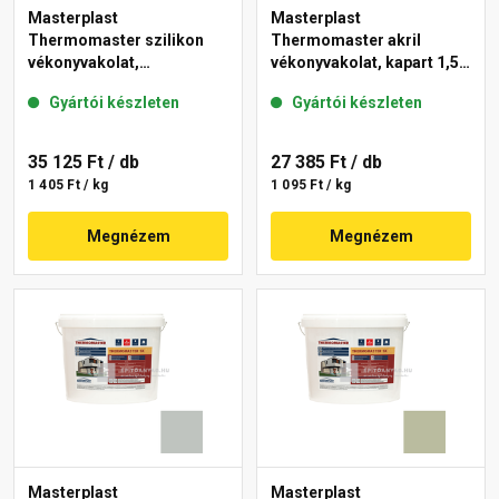
Masterplast
Masterplast
Thermomaster szilikon
Thermomaster akril
vékonyvakolat,
vékonyvakolat, kapart 1,5
gördülőszemcsés 2 mm
mm 45-E 25 kg
Gyártói készleten
Gyártói készleten
43-D 25 kg
35 125 Ft
/ db
27 385 Ft
/ db
1 405 Ft / kg
1 095 Ft / kg
Megnézem
Megnézem
Masterplast
Masterplast