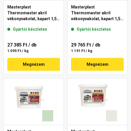
Masterplast
Masterplast
Thermomaster akril
Thermomaster akril
vékonyvakolat, kapart 1,5
vékonyvakolat, kapart 1,5
mm 42-E 25 kg
mm 41-F 25 kg
Gyártói készleten
Gyártói készleten
27 385 Ft
/ db
29 765 Ft
/ db
1 095 Ft / kg
1 191 Ft / kg
Megnézem
Megnézem