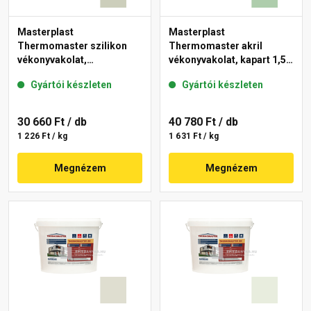
Masterplast
Masterplast
Thermomaster szilikon
Thermomaster akril
vékonyvakolat,
vékonyvakolat, kapart 1,5
gördülőszemcsés 2 mm
mm 40-D 25 kg
Gyártói készleten
Gyártói készleten
42-D 25 kg
30 660 Ft
/ db
40 780 Ft
/ db
1 226 Ft / kg
1 631 Ft / kg
Megnézem
Megnézem