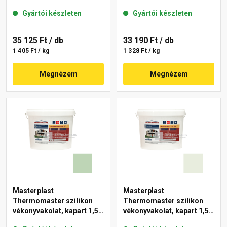
mm 43-C 25 kg
mm 40-F 25 kg
Gyártói készleten
Gyártói készleten
35 125 Ft
/ db
33 190 Ft
/ db
1 405 Ft / kg
1 328 Ft / kg
Megnézem
Megnézem
Masterplast
Masterplast
Thermomaster szilikon
Thermomaster szilikon
vékonyvakolat, kapart 1,5
vékonyvakolat, kapart 1,5
mm 41-D 25 kg
mm 41-F 25 kg