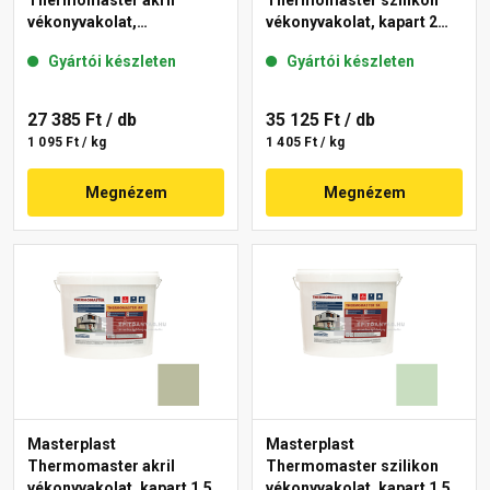
Thermomaster akril
Thermomaster szilikon
vékonyvakolat,
vékonyvakolat, kapart 2
gördülőszemcsés 2 mm
mm 43-D 25 kg
Gyártói készleten
Gyártói készleten
45-F 25 kg
27 385 Ft
/ db
35 125 Ft
/ db
1 095 Ft / kg
1 405 Ft / kg
Megnézem
Megnézem
Masterplast
Masterplast
Thermomaster akril
Thermomaster szilikon
vékonyvakolat, kapart 1,5
vékonyvakolat, kapart 1,5