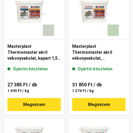
Masterplast
Masterplast
Thermomaster akril
Thermomaster akril
vékonyvakolat, kapart 1,5
vékonyvakolat,
mm 43-E 25 kg
gördülőszemcsés 2 mm
Gyártói készleten
Gyártói készleten
41-D 25 kg
27 385 Ft
/ db
31 850 Ft
/ db
1 095 Ft / kg
1 274 Ft / kg
Megnézem
Megnézem