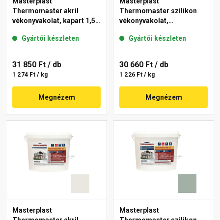
Masterplast
Masterplast
Thermomaster akril
Thermomaster szilikon
vékonyvakolat, kapart 1,5
vékonyvakolat,
mm 40-E 25 kg
gördülőszemcsés 2 mm
Gyártói készleten
Gyártói készleten
45-F 25 kg
31 850 Ft
/ db
30 660 Ft
/ db
1 274 Ft / kg
1 226 Ft / kg
Megnézem
Megnézem
Masterplast
Masterplast