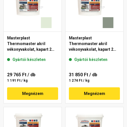
Masterplast
Masterplast
Thermomaster akril
Thermomaster akril
vékonyvakolat, kapart 2
vékonyvakolat, kapart 2
mm 40-F 25 kg
mm 43-C 25 kg
Gyártói készleten
Gyártói készleten
29 765 Ft
/ db
31 850 Ft
/ db
1 191 Ft / kg
1 274 Ft / kg
Megnézem
Megnézem