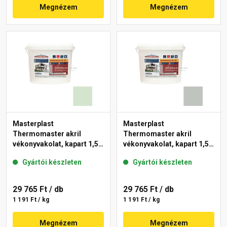
Megnézem
Megnézem
Masterplast
Masterplast
Thermomaster akril
Thermomaster akril
vékonyvakolat, kapart 1,5
vékonyvakolat, kapart 1,5
mm 41-E 25 kg
mm 45-D 25 kg
Gyártói készleten
Gyártói készleten
29 765 Ft
/ db
29 765 Ft
/ db
1 191 Ft / kg
1 191 Ft / kg
Megnézem
Megnézem