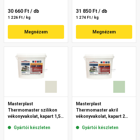
30 660 Ft
/ db
31 850 Ft
/ db
1 226 Ft / kg
1 274 Ft / kg
Megnézem
Megnézem
Masterplast
Masterplast
Thermomaster szilikon
Thermomaster akril
vékonyvakolat, kapart 1,5
vékonyvakolat, kapart 2
mm 42-E 25 kg
mm 41-D 25 kg
Gyártói készleten
Gyártói készleten