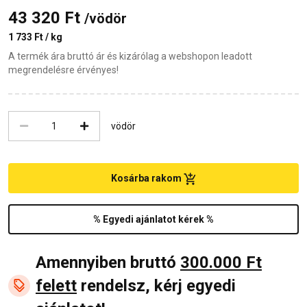
43 320 Ft
/vödör
1 733 Ft / kg
A termék ára bruttó ár és kizárólag a webshopon leadott
megrendelésre érvényes!
vödör
Kosárba rakom
% Egyedi ajánlatot kérek %
Amennyiben bruttó
300.000 Ft
felett
rendelsz, kérj egyedi