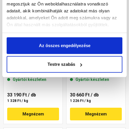
megosztjuk az Ön weboldalhasználatra vonatkozó
adatait, akik kombinálhatják az adatokat más olyan
adatokkal, amelyeket Ön adott meg számukra vagy az
Ön által használt más szolgáltatásokból gyűjtöttek.
Az összes engedélyezése
Masterplast
Masterplast
Thermomaster szilikon
Thermomaster szilikon
Testre szabás
vékonyvakolat, kapart 1,5
vékonyvakolat, kapart 1,5
mm 45-C 25 kg
mm 45-E 25 kg
Gyártói készleten
Gyártói készleten
33 190 Ft
/ db
30 660 Ft
/ db
1 328 Ft / kg
1 226 Ft / kg
Megnézem
Megnézem