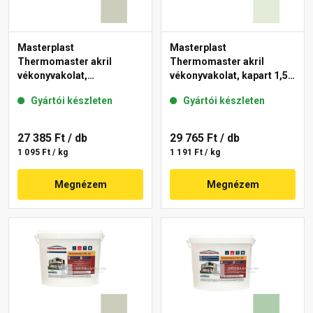
Masterplast
Masterplast
Thermomaster akril
Thermomaster akril
vékonyvakolat,
vékonyvakolat, kapart 1,5
gördülőszemcsés 2 mm
mm 40-F 25 kg
Gyártói készleten
Gyártói készleten
42-D 25 kg
27 385 Ft
/ db
29 765 Ft
/ db
1 095 Ft / kg
1 191 Ft / kg
Megnézem
Megnézem