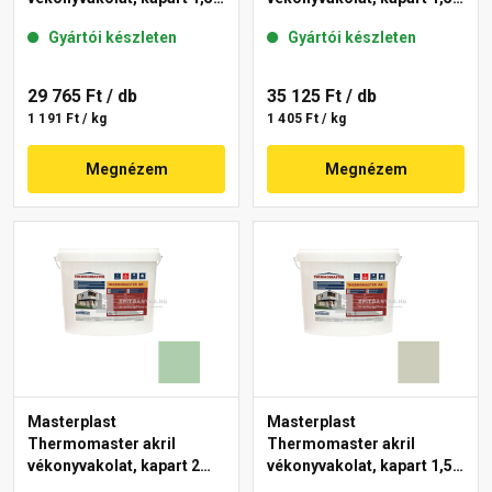
mm 42-C 25 kg
mm 40-E 25 kg
Gyártói készleten
Gyártói készleten
29 765 Ft
/ db
35 125 Ft
/ db
1 191 Ft / kg
1 405 Ft / kg
Megnézem
Megnézem
Masterplast
Masterplast
Thermomaster akril
Thermomaster akril
vékonyvakolat, kapart 2
vékonyvakolat, kapart 1,5
mm 40-D 25 kg
mm 42-D 25 kg