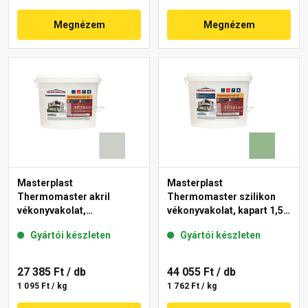
Megnézem
Megnézem
Masterplast
Masterplast
Thermomaster akril
Thermomaster szilikon
vékonyvakolat,
vékonyvakolat, kapart 1,5
gördülőszemcsés 2 mm
mm 40-C 25 kg
Gyártói készleten
Gyártói készleten
43-E 25 kg
27 385 Ft
/ db
44 055 Ft
/ db
1 095 Ft / kg
1 762 Ft / kg