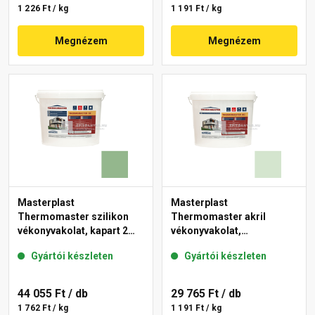
1 226 Ft / kg
1 191 Ft / kg
Megnézem
Megnézem
Masterplast
Masterplast
Thermomaster szilikon
Thermomaster akril
vékonyvakolat, kapart 2
vékonyvakolat,
mm 40-C 25 kg
gördülőszemcsés 2 mm
Gyártói készleten
Gyártói készleten
41-E 25 kg
44 055 Ft
/ db
29 765 Ft
/ db
1 762 Ft / kg
1 191 Ft / kg