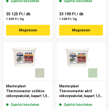
Gyártói készleten
Gyártói készleten
35 125 Ft
/ db
33 190 Ft
/ db
1 405 Ft / kg
1 328 Ft / kg
Megnézem
Megnézem
Masterplast
Masterplast
Thermomaster szilikon
Thermomaster akril
vékonyvakolat, kapart 1,5
vékonyvakolat, kapart 1,5
mm 42-D 25 kg
mm 41-D 25 kg
Gyártói készleten
Gyártói készleten