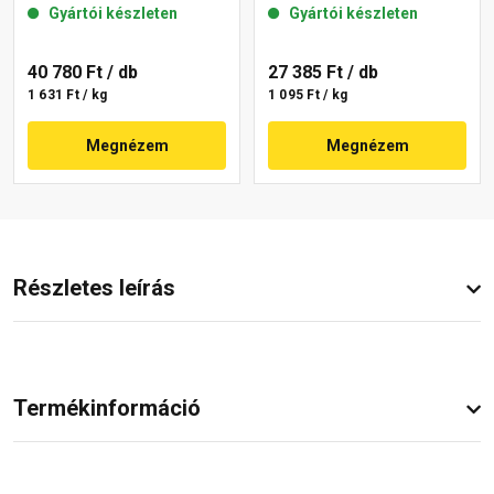
Gyártói készleten
Gyártói készleten
40 780 Ft
/ db
27 385 Ft
/ db
1 631 Ft / kg
1 095 Ft / kg
Megnézem
Megnézem
Részletes leírás
Termékinformáció