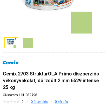
Cemix 2703 StrukturOLA Primo diszperziós
vékonyvakolat, dörzsölt 2 mm 6529 intense
25 kg
Cikkszám:
UH-039796
0
0 értékelés
0 kérdés