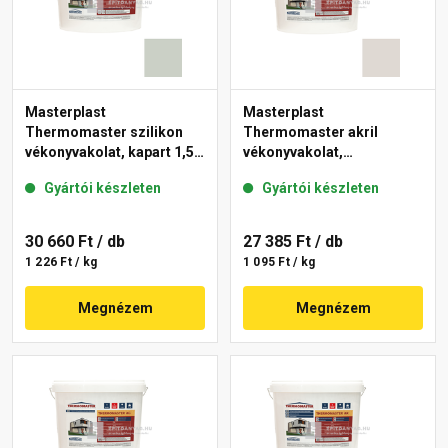
Masterplast
Masterplast
Thermomaster szilikon
Thermomaster akril
vékonyvakolat, kapart 1,5
vékonyvakolat,
mm 43-E 25 kg
gördülőszemcsés 2 mm
Gyártói készleten
Gyártói készleten
45-E 25 kg
30 660 Ft
/ db
27 385 Ft
/ db
1 226 Ft / kg
1 095 Ft / kg
Megnézem
Megnézem