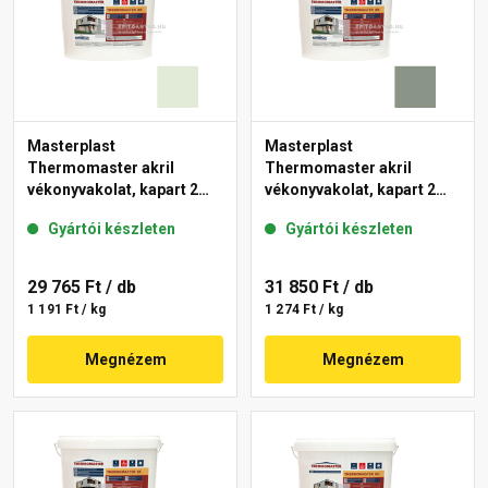
Masterplast
Masterplast
Thermomaster akril
Thermomaster akril
vékonyvakolat, kapart 2
vékonyvakolat, kapart 2
mm 40-F 25 kg
mm 43-C 25 kg
Gyártói készleten
Gyártói készleten
29 765 Ft
/ db
31 850 Ft
/ db
1 191 Ft / kg
1 274 Ft / kg
Megnézem
Megnézem