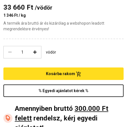
33 660 Ft
/vödör
1 346 Ft / kg
A termék ára bruttó ár és kizárólag a webshopon leadott
megrendelésre érvényes!
vödör
Kosárba rakom
% Egyedi ajánlatot kérek %
Amennyiben bruttó
300.000 Ft
felett
rendelsz, kérj egyedi