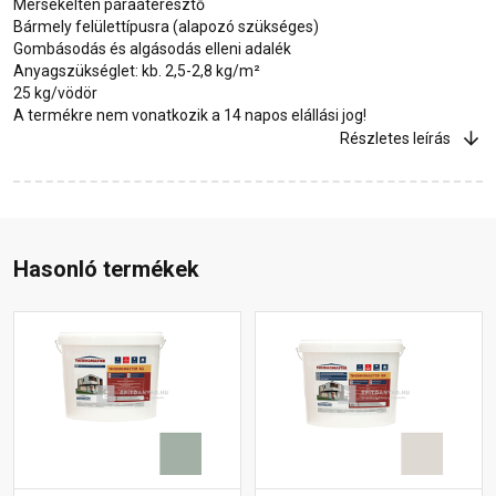
Mérsékelten páraáteresztő
Bármely felülettípusra (alapozó szükséges)
Gombásodás és algásodás elleni adalék
Anyagszükséglet: kb. 2,5-2,8 kg/m²
25 kg/vödör
A termékre nem vonatkozik a 14 napos elállási jog!
Részletes leírás
Hasonló termékek