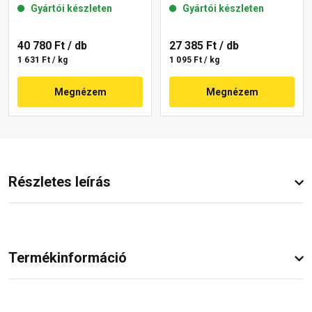
Gyártói készleten
Gyártói készleten
40 780 Ft
/ db
27 385 Ft
/ db
1 631 Ft / kg
1 095 Ft / kg
Megnézem
Megnézem
Részletes leírás
Termékinformáció