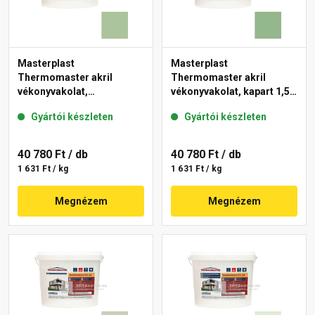
Masterplast
Masterplast
Thermomaster akril
Thermomaster akril
vékonyvakolat,
vékonyvakolat, kapart 1,5
gördülőszemcsés 2 mm
mm 40-C 25 kg
Gyártói készleten
Gyártói készleten
41-C 25 kg
40 780 Ft
/ db
40 780 Ft
/ db
1 631 Ft / kg
1 631 Ft / kg
Megnézem
Megnézem