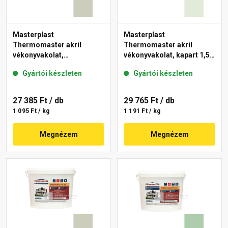
Masterplast
Masterplast
Thermomaster akril
Thermomaster akril
vékonyvakolat,
vékonyvakolat, kapart 1,5
gördülőszemcsés 2 mm
mm 40-F 25 kg
Gyártói készleten
Gyártói készleten
42-D 25 kg
27 385 Ft
/ db
29 765 Ft
/ db
1 095 Ft / kg
1 191 Ft / kg
Megnézem
Megnézem