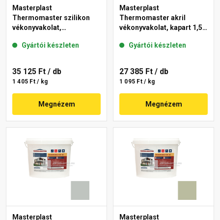
Masterplast
Masterplast
Thermomaster szilikon
Thermomaster akril
vékonyvakolat,
vékonyvakolat, kapart 1,5
gördülőszemcsés 2 mm
mm 45-E 25 kg
Gyártói készleten
Gyártói készleten
43-D 25 kg
35 125 Ft
/ db
27 385 Ft
/ db
1 405 Ft / kg
1 095 Ft / kg
Megnézem
Megnézem
Masterplast
Masterplast