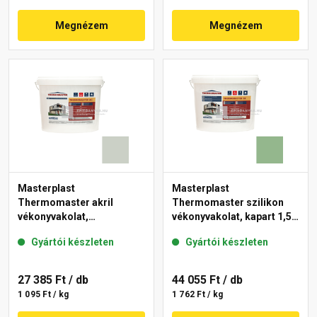
Megnézem
Megnézem
Masterplast
Masterplast
Thermomaster akril
Thermomaster szilikon
vékonyvakolat,
vékonyvakolat, kapart 1,5
gördülőszemcsés 2 mm
mm 40-C 25 kg
Gyártói készleten
Gyártói készleten
43-E 25 kg
27 385 Ft
/ db
44 055 Ft
/ db
1 095 Ft / kg
1 762 Ft / kg