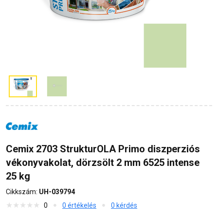
Cemix 2703 StrukturOLA Primo diszperziós
vékonyvakolat, dörzsölt 2 mm 6525 intense
25 kg
Cikkszám:
UH-039794
0
0 értékelés
0 kérdés