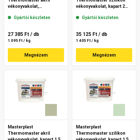
Thermomaster akril
Thermomaster szilikon
vékonyvakolat,
vékonyvakolat, kapart 2
gördülőszemcsés 2 mm
mm 43-D 25 kg
Gyártói készleten
Gyártói készleten
45-F 25 kg
27 385 Ft
/ db
35 125 Ft
/ db
1 095 Ft / kg
1 405 Ft / kg
Megnézem
Megnézem
Masterplast
Masterplast
Thermomaster akril
Thermomaster szilikon
vékonyvakolat, kapart 1,5
vékonyvakolat, kapart 1,5