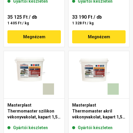
Gyártói készleten
Gyártói készleten
35 125 Ft
/ db
33 190 Ft
/ db
1 405 Ft / kg
1 328 Ft / kg
Megnézem
Megnézem
Masterplast
Masterplast
Thermomaster szilikon
Thermomaster akril
vékonyvakolat, kapart 1,5
vékonyvakolat, kapart 1,5
mm 42-D 25 kg
mm 41-D 25 kg
Gyártói készleten
Gyártói készleten