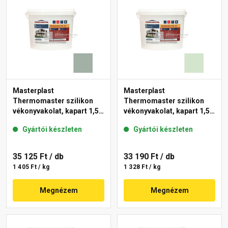
Masterplast
Masterplast
Thermomaster szilikon
Thermomaster szilikon
vékonyvakolat, kapart 1,5
vékonyvakolat, kapart 1,5
mm 43-D 25 kg
mm 41-E 25 kg
Gyártói készleten
Gyártói készleten
35 125 Ft
/ db
33 190 Ft
/ db
1 405 Ft / kg
1 328 Ft / kg
Megnézem
Megnézem