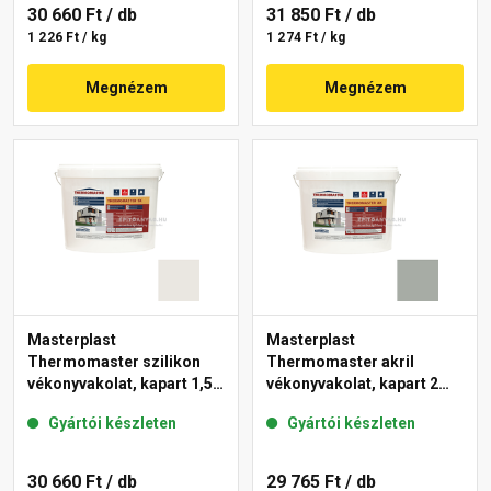
30 660 Ft
/ db
31 850 Ft
/ db
1 226 Ft / kg
1 274 Ft / kg
Megnézem
Megnézem
Masterplast
Masterplast
Thermomaster szilikon
Thermomaster akril
vékonyvakolat, kapart 1,5
vékonyvakolat, kapart 2
mm 45-F 25 kg
mm 45-C 25 kg
Gyártói készleten
Gyártói készleten
30 660 Ft
/ db
29 765 Ft
/ db