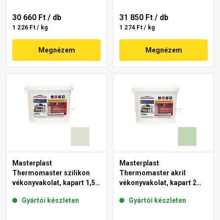
30 660 Ft
/ db
31 850 Ft
/ db
1 226 Ft / kg
1 274 Ft / kg
Megnézem
Megnézem
Masterplast
Masterplast
Thermomaster szilikon
Thermomaster akril
vékonyvakolat, kapart 1,5
vékonyvakolat, kapart 2
mm 42-E 25 kg
mm 41-D 25 kg
Gyártói készleten
Gyártói készleten