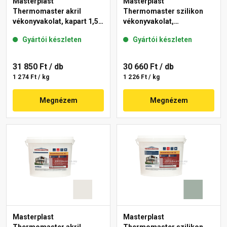
Masterplast
Masterplast
Thermomaster akril
Thermomaster szilikon
vékonyvakolat, kapart 1,5
vékonyvakolat,
mm 40-E 25 kg
gördülőszemcsés 2 mm
Gyártói készleten
Gyártói készleten
45-F 25 kg
31 850 Ft
/ db
30 660 Ft
/ db
1 274 Ft / kg
1 226 Ft / kg
Megnézem
Megnézem
Masterplast
Masterplast