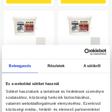
Masterplast
Masterplast
Thermomaster akril
Thermomaster szilikon
Beleegyezés
Részletek
A sütikről
vékonyvakolat, kapart 1,5
vékonyvakolat, kapart 1,5
mm 45-F 25 kg
mm 43-F 25 kg
Gyártói készleten
Gyártói készleten
Ez a weboldal sütiket használ
27 385 Ft
/ db
33 190 Ft
/ db
Sütiket használunk a tartalmak és hirdetések személyre
1 095 Ft / kg
1 328 Ft / kg
szabásához, közösségi funkciók biztosításához,
valamint weboldalforgalmunk elemzéséhez. Ezenkívül
Megnézem
Megnézem
közösségi média-, hirdető- és elemező partnereinkkel