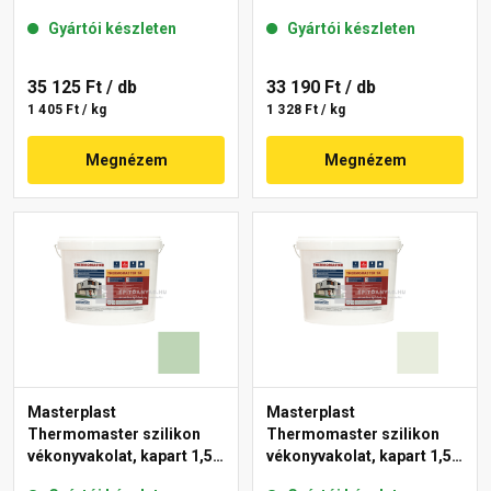
mm 43-C 25 kg
mm 40-F 25 kg
Gyártói készleten
Gyártói készleten
35 125 Ft
/ db
33 190 Ft
/ db
1 405 Ft / kg
1 328 Ft / kg
Megnézem
Megnézem
Masterplast
Masterplast
Thermomaster szilikon
Thermomaster szilikon
vékonyvakolat, kapart 1,5
vékonyvakolat, kapart 1,5
mm 41-D 25 kg
mm 41-F 25 kg