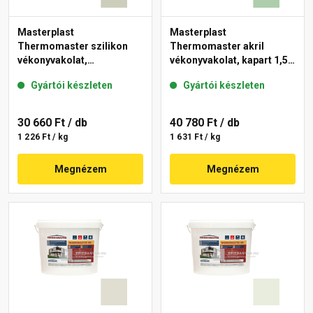
Masterplast
Masterplast
Thermomaster szilikon
Thermomaster akril
vékonyvakolat,
vékonyvakolat, kapart 1,5
gördülőszemcsés 2 mm
mm 40-D 25 kg
Gyártói készleten
Gyártói készleten
42-D 25 kg
30 660 Ft
/ db
40 780 Ft
/ db
1 226 Ft / kg
1 631 Ft / kg
Megnézem
Megnézem