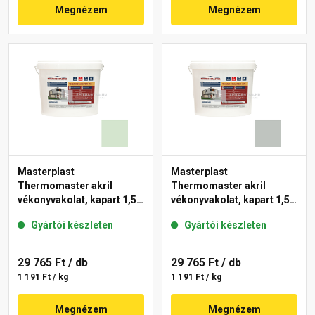
Megnézem
Megnézem
Masterplast
Masterplast
Thermomaster akril
Thermomaster akril
vékonyvakolat, kapart 1,5
vékonyvakolat, kapart 1,5
mm 41-E 25 kg
mm 45-D 25 kg
Gyártói készleten
Gyártói készleten
29 765 Ft
/ db
29 765 Ft
/ db
1 191 Ft / kg
1 191 Ft / kg
Megnézem
Megnézem