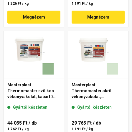
1 226 Ft / kg
1 191 Ft / kg
Megnézem
Megnézem
Masterplast
Masterplast
Thermomaster szilikon
Thermomaster akril
vékonyvakolat, kapart 2
vékonyvakolat,
mm 40-C 25 kg
gördülőszemcsés 2 mm
Gyártói készleten
Gyártói készleten
41-E 25 kg
44 055 Ft
/ db
29 765 Ft
/ db
1 762 Ft / kg
1 191 Ft / kg