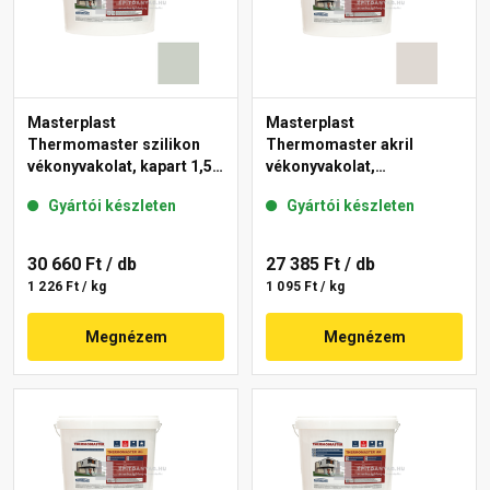
Masterplast
Masterplast
Thermomaster szilikon
Thermomaster akril
vékonyvakolat, kapart 1,5
vékonyvakolat,
mm 43-E 25 kg
gördülőszemcsés 2 mm
Gyártói készleten
Gyártói készleten
45-E 25 kg
30 660 Ft
/ db
27 385 Ft
/ db
1 226 Ft / kg
1 095 Ft / kg
Megnézem
Megnézem