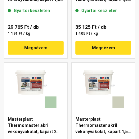
mm 42-C 25 kg
mm 40-E 25 kg
Gyártói készleten
Gyártói készleten
29 765 Ft
/ db
35 125 Ft
/ db
1 191 Ft / kg
1 405 Ft / kg
Megnézem
Megnézem
Masterplast
Masterplast
Thermomaster akril
Thermomaster akril
vékonyvakolat, kapart 2
vékonyvakolat, kapart 1,5
mm 40-D 25 kg
mm 42-D 25 kg