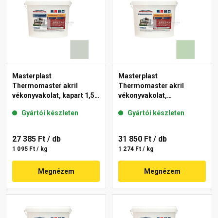
Masterplast
Masterplast
Thermomaster akril
Thermomaster akril
vékonyvakolat, kapart 1,5
vékonyvakolat,
mm 43-E 25 kg
gördülőszemcsés 2 mm
Gyártói készleten
Gyártói készleten
41-D 25 kg
27 385 Ft
/ db
31 850 Ft
/ db
1 095 Ft / kg
1 274 Ft / kg
Megnézem
Megnézem