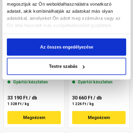
megosztjuk az Ön weboldalhasználatra vonatkozó
adatait, akik kombinálhatják az adatokat más olyan
adatokkal, amelyeket Ön adott meg számukra vagy az
Ön által használt más szolgáltatásokból gyűjtöttek.
Az összes engedélyezése
Masterplast
Masterplast
Thermomaster szilikon
Thermomaster szilikon
Testre szabás
vékonyvakolat, kapart 1,5
vékonyvakolat, kapart 1,5
mm 45-C 25 kg
mm 45-E 25 kg
Gyártói készleten
Gyártói készleten
33 190 Ft
/ db
30 660 Ft
/ db
1 328 Ft / kg
1 226 Ft / kg
Megnézem
Megnézem