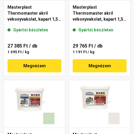
Masterplast
Masterplast
Thermomaster akril
Thermomaster akril
vékonyvakolat, kapart 1,5
vékonyvakolat, kapart 1,5
mm 42-E 25 kg
mm 41-F 25 kg
Gyártói készleten
Gyártói készleten
27 385 Ft
/ db
29 765 Ft
/ db
1 095 Ft / kg
1 191 Ft / kg
Megnézem
Megnézem