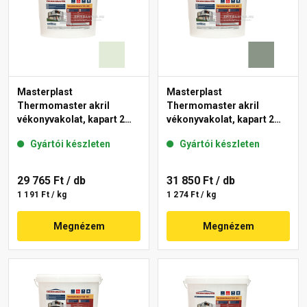
Masterplast
Masterplast
Thermomaster akril
Thermomaster akril
vékonyvakolat, kapart 2
vékonyvakolat, kapart 2
mm 40-F 25 kg
mm 43-C 25 kg
Gyártói készleten
Gyártói készleten
29 765 Ft
/ db
31 850 Ft
/ db
1 191 Ft / kg
1 274 Ft / kg
Megnézem
Megnézem