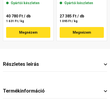
Gyártói készleten
Gyártói készleten
40 780 Ft
/ db
27 385 Ft
/ db
1 631 Ft / kg
1 095 Ft / kg
Megnézem
Megnézem
Részletes leírás
Termékinformáció