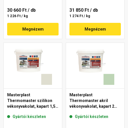
30 660 Ft
/ db
31 850 Ft
/ db
1 226 Ft / kg
1 274 Ft / kg
Megnézem
Megnézem
Masterplast
Masterplast
Thermomaster szilikon
Thermomaster akril
vékonyvakolat, kapart 1,5
vékonyvakolat, kapart 2
mm 42-E 25 kg
mm 41-D 25 kg
Gyártói készleten
Gyártói készleten