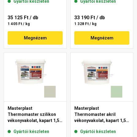
Gyártói készleten
Gyártói készleten
35 125 Ft
/ db
33 190 Ft
/ db
1 405 Ft / kg
1 328 Ft / kg
Megnézem
Megnézem
Masterplast
Masterplast
Thermomaster szilikon
Thermomaster akril
vékonyvakolat, kapart 1,5
vékonyvakolat, kapart 1,5
mm 42-D 25 kg
mm 41-D 25 kg
Gyártói készleten
Gyártói készleten