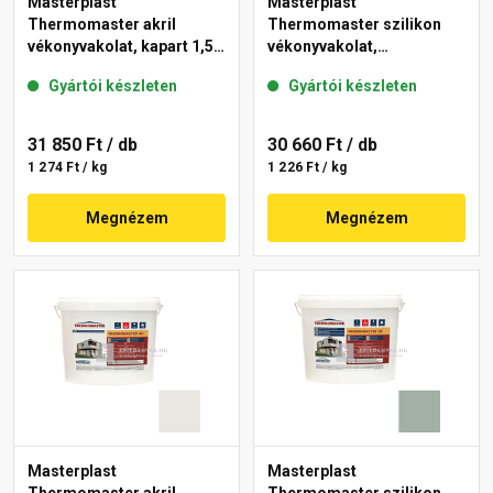
Masterplast
Masterplast
Thermomaster akril
Thermomaster szilikon
vékonyvakolat, kapart 1,5
vékonyvakolat,
mm 40-E 25 kg
gördülőszemcsés 2 mm
Gyártói készleten
Gyártói készleten
45-F 25 kg
31 850 Ft
/ db
30 660 Ft
/ db
1 274 Ft / kg
1 226 Ft / kg
Megnézem
Megnézem
Masterplast
Masterplast