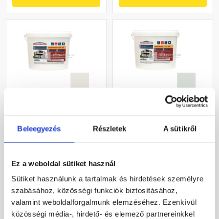
Masterplast
Masterplast
Thermomaster akril
Thermomaster szilikon
Beleegyezés
Részletek
A sütikről
vékonyvakolat, kapart 1,5
vékonyvakolat, kapart 1,5
mm 45-F 25 kg
mm 43-F 25 kg
Gyártói készleten
Gyártói készleten
Ez a weboldal sütiket használ
27 385 Ft
/ db
33 190 Ft
/ db
Sütiket használunk a tartalmak és hirdetések személyre
1 095 Ft / kg
1 328 Ft / kg
szabásához, közösségi funkciók biztosításához,
valamint weboldalforgalmunk elemzéséhez. Ezenkívül
Megnézem
Megnézem
közösségi média-, hirdető- és elemező partnereinkkel