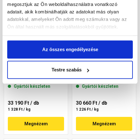
megosztjuk az Ön weboldalhasználatra vonatkozó
adatait, akik kombinálhatják az adatokat más olyan
adatokkal, amelyeket Ön adott meg számukra vagy az
Ön által használt más szolgáltatásokból gyűjtöttek.
Az összes engedélyezése
Masterplast
Masterplast
Thermomaster szilikon
Thermomaster szilikon
Testre szabás
vékonyvakolat, kapart 1,5
vékonyvakolat, kapart 1,5
mm 45-C 25 kg
mm 45-E 25 kg
Gyártói készleten
Gyártói készleten
33 190 Ft
/ db
30 660 Ft
/ db
1 328 Ft / kg
1 226 Ft / kg
Megnézem
Megnézem