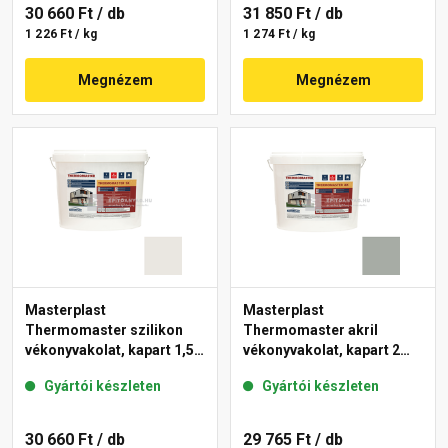
30 660 Ft
/ db
31 850 Ft
/ db
1 226 Ft / kg
1 274 Ft / kg
Megnézem
Megnézem
Masterplast
Masterplast
Thermomaster szilikon
Thermomaster akril
vékonyvakolat, kapart 1,5
vékonyvakolat, kapart 2
mm 45-F 25 kg
mm 45-C 25 kg
Gyártói készleten
Gyártói készleten
30 660 Ft
/ db
29 765 Ft
/ db