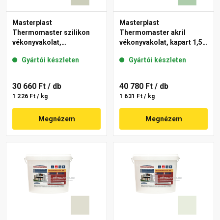
Masterplast
Masterplast
Thermomaster szilikon
Thermomaster akril
vékonyvakolat,
vékonyvakolat, kapart 1,5
gördülőszemcsés 2 mm
mm 40-D 25 kg
Gyártói készleten
Gyártói készleten
42-D 25 kg
30 660 Ft
/ db
40 780 Ft
/ db
1 226 Ft / kg
1 631 Ft / kg
Megnézem
Megnézem