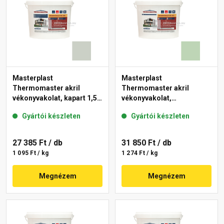
Masterplast
Masterplast
Thermomaster akril
Thermomaster akril
vékonyvakolat, kapart 1,5
vékonyvakolat,
mm 43-E 25 kg
gördülőszemcsés 2 mm
Gyártói készleten
Gyártói készleten
41-D 25 kg
27 385 Ft
/ db
31 850 Ft
/ db
1 095 Ft / kg
1 274 Ft / kg
Megnézem
Megnézem