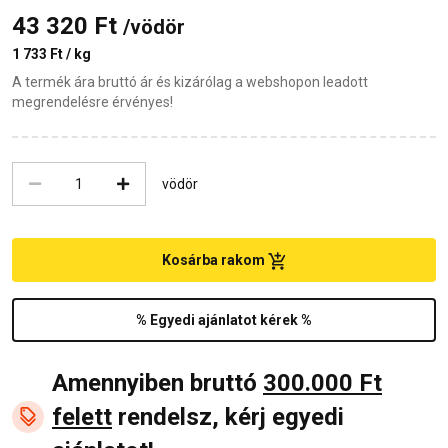
43 320 Ft
/vödör
1 733 Ft / kg
A termék ára bruttó ár és kizárólag a webshopon leadott
megrendelésre érvényes!
vödör
Kosárba rakom
% Egyedi ajánlatot kérek %
Amennyiben bruttó
300.000 Ft
felett
rendelsz, kérj egyedi