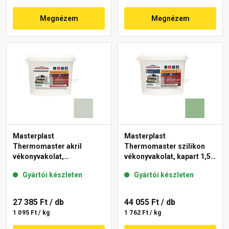
Megnézem
Megnézem
Masterplast
Masterplast
Thermomaster akril
Thermomaster szilikon
vékonyvakolat,
vékonyvakolat, kapart 1,5
gördülőszemcsés 2 mm
mm 40-C 25 kg
Gyártói készleten
Gyártói készleten
43-E 25 kg
27 385 Ft
/ db
44 055 Ft
/ db
1 095 Ft / kg
1 762 Ft / kg