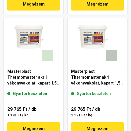
Megnézem
Megnézem
Masterplast
Masterplast
Thermomaster akril
Thermomaster akril
vékonyvakolat, kapart 1,5
vékonyvakolat, kapart 1,5
mm 41-E 25 kg
mm 45-D 25 kg
Gyártói készleten
Gyártói készleten
29 765 Ft
/ db
29 765 Ft
/ db
1 191 Ft / kg
1 191 Ft / kg
Megnézem
Megnézem