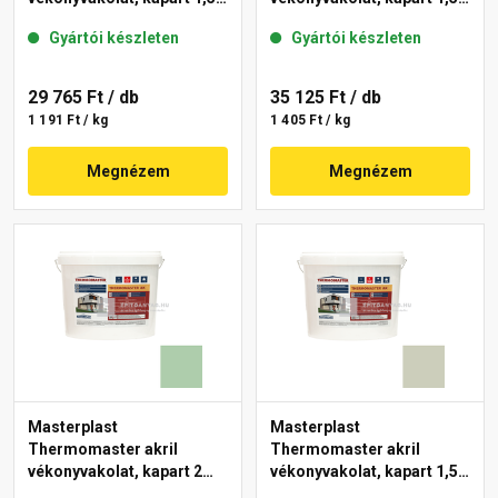
mm 42-C 25 kg
mm 40-E 25 kg
Gyártói készleten
Gyártói készleten
29 765 Ft
/ db
35 125 Ft
/ db
1 191 Ft / kg
1 405 Ft / kg
Megnézem
Megnézem
Masterplast
Masterplast
Thermomaster akril
Thermomaster akril
vékonyvakolat, kapart 2
vékonyvakolat, kapart 1,5
mm 40-D 25 kg
mm 42-D 25 kg