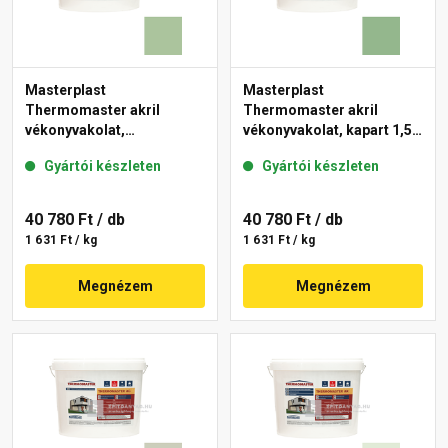
Masterplast
Masterplast
Thermomaster akril
Thermomaster akril
vékonyvakolat,
vékonyvakolat, kapart 1,5
gördülőszemcsés 2 mm
mm 40-C 25 kg
Gyártói készleten
Gyártói készleten
41-C 25 kg
40 780 Ft
/ db
40 780 Ft
/ db
1 631 Ft / kg
1 631 Ft / kg
Megnézem
Megnézem