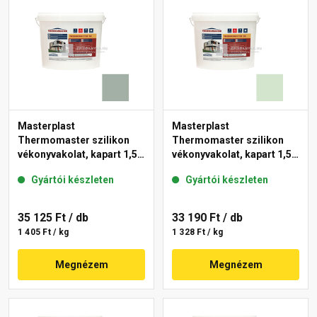
Masterplast
Masterplast
Thermomaster szilikon
Thermomaster szilikon
vékonyvakolat, kapart 1,5
vékonyvakolat, kapart 1,5
mm 43-D 25 kg
mm 41-E 25 kg
Gyártói készleten
Gyártói készleten
35 125 Ft
/ db
33 190 Ft
/ db
1 405 Ft / kg
1 328 Ft / kg
Megnézem
Megnézem