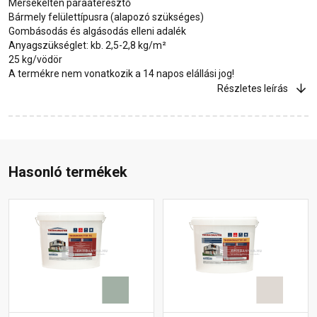
Mérsékelten páraáteresztő
Bármely felülettípusra (alapozó szükséges)
Gombásodás és algásodás elleni adalék
Anyagszükséglet: kb. 2,5-2,8 kg/m²
25 kg/vödör
A termékre nem vonatkozik a 14 napos elállási jog!
Részletes leírás
Hasonló termékek