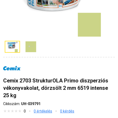
Cemix 2703 StrukturOLA Primo diszperziós
vékonyvakolat, dörzsölt 2 mm 6519 intense
25 kg
Cikkszám:
UH-039791
0
0 értékelés
0 kérdés