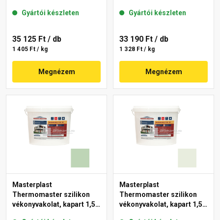
mm 43-C 25 kg
mm 40-F 25 kg
Gyártói készleten
Gyártói készleten
35 125 Ft
/ db
33 190 Ft
/ db
1 405 Ft / kg
1 328 Ft / kg
Megnézem
Megnézem
Masterplast
Masterplast
Thermomaster szilikon
Thermomaster szilikon
vékonyvakolat, kapart 1,5
vékonyvakolat, kapart 1,5
mm 41-D 25 kg
mm 41-F 25 kg