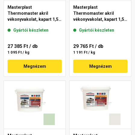
Masterplast
Masterplast
Thermomaster akril
Thermomaster akril
vékonyvakolat, kapart 1,5
vékonyvakolat, kapart 1,5
mm 42-E 25 kg
mm 41-F 25 kg
Gyártói készleten
Gyártói készleten
27 385 Ft
/ db
29 765 Ft
/ db
1 095 Ft / kg
1 191 Ft / kg
Megnézem
Megnézem