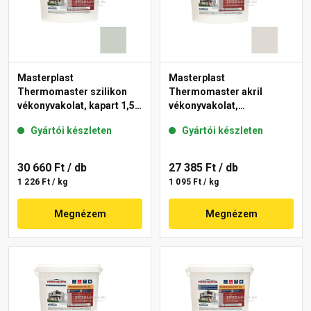
Masterplast
Masterplast
Thermomaster szilikon
Thermomaster akril
vékonyvakolat, kapart 1,5
vékonyvakolat,
mm 43-E 25 kg
gördülőszemcsés 2 mm
Gyártói készleten
Gyártói készleten
45-E 25 kg
30 660 Ft
/ db
27 385 Ft
/ db
1 226 Ft / kg
1 095 Ft / kg
Megnézem
Megnézem