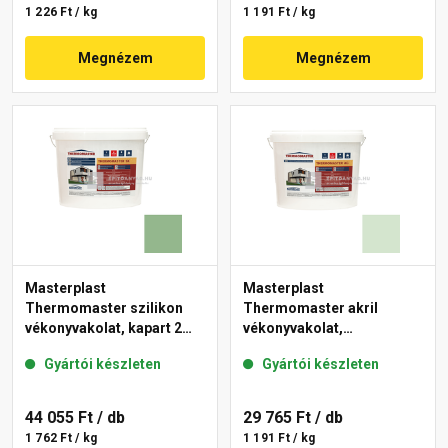
1 226 Ft / kg
1 191 Ft / kg
Megnézem
Megnézem
Masterplast
Masterplast
Thermomaster szilikon
Thermomaster akril
vékonyvakolat, kapart 2
vékonyvakolat,
mm 40-C 25 kg
gördülőszemcsés 2 mm
Gyártói készleten
Gyártói készleten
41-E 25 kg
44 055 Ft
/ db
29 765 Ft
/ db
1 762 Ft / kg
1 191 Ft / kg