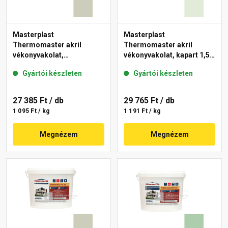
Masterplast
Masterplast
Thermomaster akril
Thermomaster akril
vékonyvakolat,
vékonyvakolat, kapart 1,5
gördülőszemcsés 2 mm
mm 40-F 25 kg
Gyártói készleten
Gyártói készleten
42-D 25 kg
27 385 Ft
/ db
29 765 Ft
/ db
1 095 Ft / kg
1 191 Ft / kg
Megnézem
Megnézem