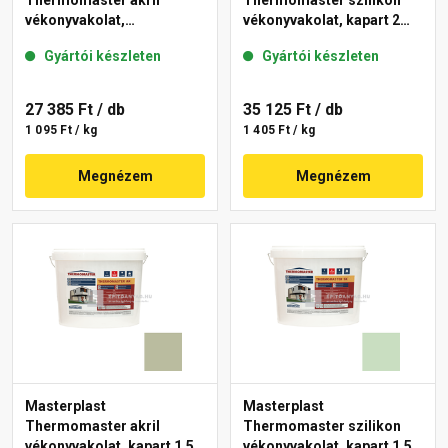
Thermomaster akril
Thermomaster szilikon
vékonyvakolat,
vékonyvakolat, kapart 2
gördülőszemcsés 2 mm
mm 43-D 25 kg
Gyártói készleten
Gyártói készleten
45-F 25 kg
27 385 Ft
/ db
35 125 Ft
/ db
1 095 Ft / kg
1 405 Ft / kg
Megnézem
Megnézem
Masterplast
Masterplast
Thermomaster akril
Thermomaster szilikon
vékonyvakolat, kapart 1,5
vékonyvakolat, kapart 1,5