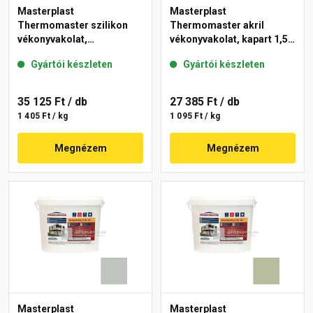
Masterplast
Masterplast
Thermomaster szilikon
Thermomaster akril
vékonyvakolat,
vékonyvakolat, kapart 1,5
gördülőszemcsés 2 mm
mm 45-E 25 kg
Gyártói készleten
Gyártói készleten
43-D 25 kg
35 125 Ft
/ db
27 385 Ft
/ db
1 405 Ft / kg
1 095 Ft / kg
Megnézem
Megnézem
Masterplast
Masterplast