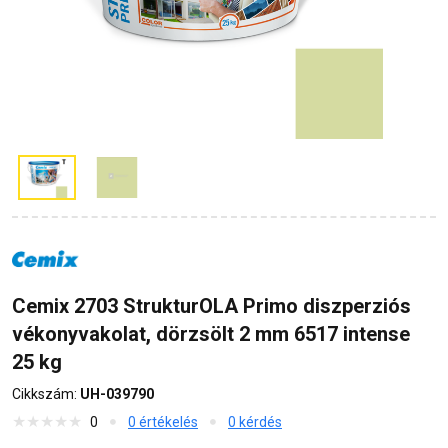
Cemix 2703 StrukturOLA Primo diszperziós
vékonyvakolat, dörzsölt 2 mm 6517 intense
25 kg
Cikkszám:
UH-039790
0
0 értékelés
0 kérdés