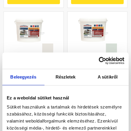
Masterplast
Masterplast
Thermomaster akril
Thermomaster szilikon
Beleegyezés
Részletek
A sütikről
vékonyvakolat, kapart 1,5
vékonyvakolat, kapart 1,5
mm 45-F 25 kg
mm 43-F 25 kg
Gyártói készleten
Gyártói készleten
Ez a weboldal sütiket használ
27 385 Ft
/ db
33 190 Ft
/ db
Sütiket használunk a tartalmak és hirdetések személyre
1 095 Ft / kg
1 328 Ft / kg
szabásához, közösségi funkciók biztosításához,
valamint weboldalforgalmunk elemzéséhez. Ezenkívül
Megnézem
Megnézem
közösségi média-, hirdető- és elemező partnereinkkel