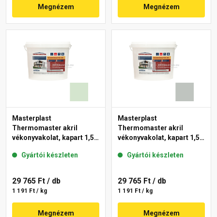
Megnézem
Megnézem
Masterplast
Masterplast
Thermomaster akril
Thermomaster akril
vékonyvakolat, kapart 1,5
vékonyvakolat, kapart 1,5
mm 41-E 25 kg
mm 45-D 25 kg
Gyártói készleten
Gyártói készleten
29 765 Ft
/ db
29 765 Ft
/ db
1 191 Ft / kg
1 191 Ft / kg
Megnézem
Megnézem