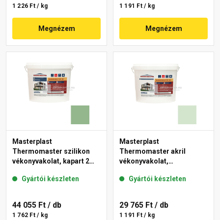
1 226 Ft / kg
1 191 Ft / kg
Megnézem
Megnézem
Masterplast
Masterplast
Thermomaster szilikon
Thermomaster akril
vékonyvakolat, kapart 2
vékonyvakolat,
mm 40-C 25 kg
gördülőszemcsés 2 mm
Gyártói készleten
Gyártói készleten
41-E 25 kg
44 055 Ft
/ db
29 765 Ft
/ db
1 762 Ft / kg
1 191 Ft / kg