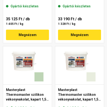
mm 43-C 25 kg
mm 40-F 25 kg
Gyártói készleten
Gyártói készleten
35 125 Ft
/ db
33 190 Ft
/ db
1 405 Ft / kg
1 328 Ft / kg
Megnézem
Megnézem
Masterplast
Masterplast
Thermomaster szilikon
Thermomaster szilikon
vékonyvakolat, kapart 1,5
vékonyvakolat, kapart 1,5
mm 41-D 25 kg
mm 41-F 25 kg