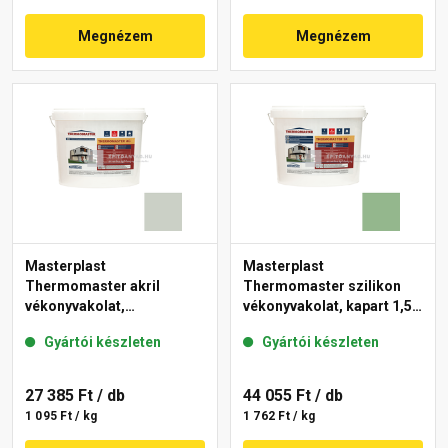
Megnézem
Megnézem
Masterplast
Masterplast
Thermomaster akril
Thermomaster szilikon
vékonyvakolat,
vékonyvakolat, kapart 1,5
gördülőszemcsés 2 mm
mm 40-C 25 kg
Gyártói készleten
Gyártói készleten
43-E 25 kg
27 385 Ft
/ db
44 055 Ft
/ db
1 095 Ft / kg
1 762 Ft / kg