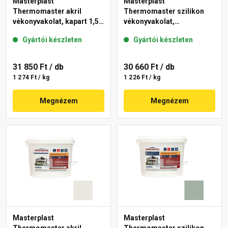
Masterplast
Masterplast
Thermomaster akril
Thermomaster szilikon
vékonyvakolat, kapart 1,5
vékonyvakolat,
mm 40-E 25 kg
gördülőszemcsés 2 mm
Gyártói készleten
Gyártói készleten
45-F 25 kg
31 850 Ft
/ db
30 660 Ft
/ db
1 274 Ft / kg
1 226 Ft / kg
Megnézem
Megnézem
Masterplast
Masterplast