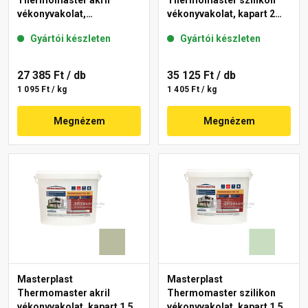
Thermomaster akril
Thermomaster szilikon
vékonyvakolat,
vékonyvakolat, kapart 2
gördülőszemcsés 2 mm
mm 43-D 25 kg
Gyártói készleten
Gyártói készleten
45-F 25 kg
27 385 Ft
/ db
35 125 Ft
/ db
1 095 Ft / kg
1 405 Ft / kg
Megnézem
Megnézem
Masterplast
Masterplast
Thermomaster akril
Thermomaster szilikon
vékonyvakolat, kapart 1,5
vékonyvakolat, kapart 1,5