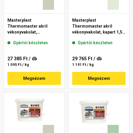
Masterplast
Masterplast
Thermomaster akril
Thermomaster akril
vékonyvakolat,
vékonyvakolat, kapart 1,5
gördülőszemcsés 2 mm
mm 40-F 25 kg
Gyártói készleten
Gyártói készleten
42-D 25 kg
27 385 Ft
/ db
29 765 Ft
/ db
1 095 Ft / kg
1 191 Ft / kg
Megnézem
Megnézem