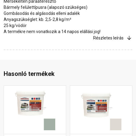
Mérsékelten páraáteresztő
Bármely felülettípusra (alapozó szükséges)
Gombásodás és algásodás elleni adalék
Anyagszükséglet: kb. 2,5-2,8 kg/m²
25 kg/vödör
A termékre nem vonatkozik a 14 napos elállási jog!
Részletes leírás
Hasonló termékek