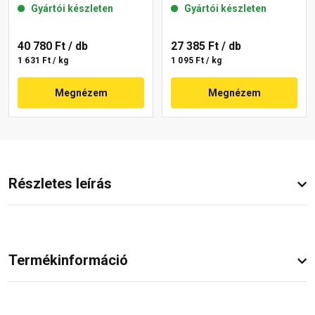
Gyártói készleten
Gyártói készleten
40 780 Ft
/ db
27 385 Ft
/ db
1 631 Ft / kg
1 095 Ft / kg
Megnézem
Megnézem
Részletes leírás
Termékinformáció