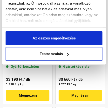
megosztjuk az Ön weboldalhasználatra vonatkozó
adatait, akik kombinálhatják az adatokat más olyan
adatokkal, amelyeket Ön adott meg számukra vagy az
Ön által használt más szolgáltatásokból gyűjtöttek.
Az összes engedélyezése
Masterplast
Masterplast
Thermomaster szilikon
Thermomaster szilikon
Testre szabás
vékonyvakolat, kapart 1,5
vékonyvakolat, kapart 1,5
mm 45-C 25 kg
mm 45-E 25 kg
Gyártói készleten
Gyártói készleten
33 190 Ft
/ db
30 660 Ft
/ db
1 328 Ft / kg
1 226 Ft / kg
Megnézem
Megnézem