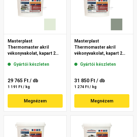
Masterplast
Masterplast
Thermomaster akril
Thermomaster akril
vékonyvakolat, kapart 2
vékonyvakolat, kapart 2
mm 40-F 25 kg
mm 43-C 25 kg
Gyártói készleten
Gyártói készleten
29 765 Ft
/ db
31 850 Ft
/ db
1 191 Ft / kg
1 274 Ft / kg
Megnézem
Megnézem