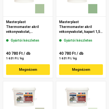
Masterplast
Masterplast
Thermomaster akril
Thermomaster akril
vékonyvakolat,
vékonyvakolat, kapart 1,5
gördülőszemcsés 2 mm
mm 40-C 25 kg
Gyártói készleten
Gyártói készleten
41-C 25 kg
40 780 Ft
/ db
40 780 Ft
/ db
1 631 Ft / kg
1 631 Ft / kg
Megnézem
Megnézem