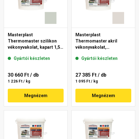
Masterplast
Masterplast
Thermomaster szilikon
Thermomaster akril
vékonyvakolat, kapart 1,5
vékonyvakolat,
mm 43-E 25 kg
gördülőszemcsés 2 mm
Gyártói készleten
Gyártói készleten
45-E 25 kg
30 660 Ft
/ db
27 385 Ft
/ db
1 226 Ft / kg
1 095 Ft / kg
Megnézem
Megnézem