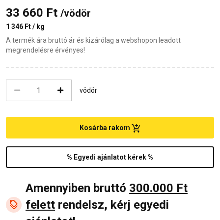
33 660 Ft
/vödör
1 346 Ft / kg
A termék ára bruttó ár és kizárólag a webshopon leadott
megrendelésre érvényes!
vödör
Kosárba rakom
% Egyedi ajánlatot kérek %
Amennyiben bruttó
300.000 Ft
felett
rendelsz, kérj egyedi