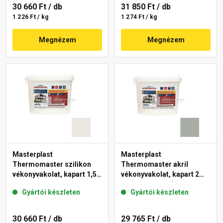
30 660 Ft
/ db
31 850 Ft
/ db
1 226 Ft / kg
1 274 Ft / kg
Megnézem
Megnézem
Masterplast
Masterplast
Thermomaster szilikon
Thermomaster akril
vékonyvakolat, kapart 1,5
vékonyvakolat, kapart 2
mm 45-F 25 kg
mm 45-C 25 kg
Gyártói készleten
Gyártói készleten
30 660 Ft
/ db
29 765 Ft
/ db