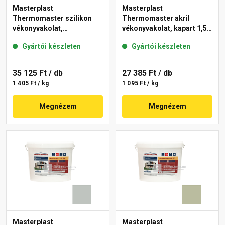
Masterplast
Masterplast
Thermomaster szilikon
Thermomaster akril
vékonyvakolat,
vékonyvakolat, kapart 1,5
gördülőszemcsés 2 mm
mm 45-E 25 kg
Gyártói készleten
Gyártói készleten
43-D 25 kg
35 125 Ft
/ db
27 385 Ft
/ db
1 405 Ft / kg
1 095 Ft / kg
Megnézem
Megnézem
Masterplast
Masterplast