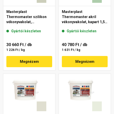
Masterplast
Masterplast
Thermomaster szilikon
Thermomaster akril
vékonyvakolat,
vékonyvakolat, kapart 1,5
gördülőszemcsés 2 mm
mm 40-D 25 kg
Gyártói készleten
Gyártói készleten
42-D 25 kg
30 660 Ft
/ db
40 780 Ft
/ db
1 226 Ft / kg
1 631 Ft / kg
Megnézem
Megnézem