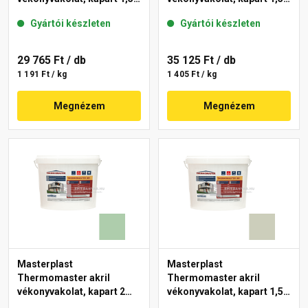
mm 42-C 25 kg
mm 40-E 25 kg
Gyártói készleten
Gyártói készleten
29 765 Ft
/ db
35 125 Ft
/ db
1 191 Ft / kg
1 405 Ft / kg
Megnézem
Megnézem
Masterplast
Masterplast
Thermomaster akril
Thermomaster akril
vékonyvakolat, kapart 2
vékonyvakolat, kapart 1,5
mm 40-D 25 kg
mm 42-D 25 kg