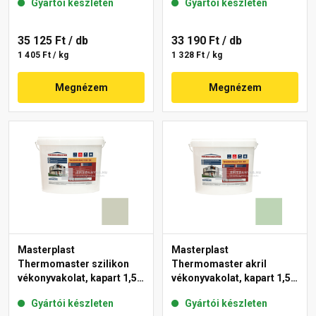
Gyártói készleten
Gyártói készleten
35 125 Ft
/ db
33 190 Ft
/ db
1 405 Ft / kg
1 328 Ft / kg
Megnézem
Megnézem
Masterplast
Masterplast
Thermomaster szilikon
Thermomaster akril
vékonyvakolat, kapart 1,5
vékonyvakolat, kapart 1,5
mm 42-D 25 kg
mm 41-D 25 kg
Gyártói készleten
Gyártói készleten