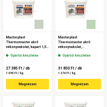
Masterplast
Masterplast
Thermomaster akril
Thermomaster akril
vékonyvakolat, kapart 1,5
vékonyvakolat,
mm 43-E 25 kg
gördülőszemcsés 2 mm
Gyártói készleten
Gyártói készleten
41-D 25 kg
27 385 Ft
/ db
31 850 Ft
/ db
1 095 Ft / kg
1 274 Ft / kg
Megnézem
Megnézem