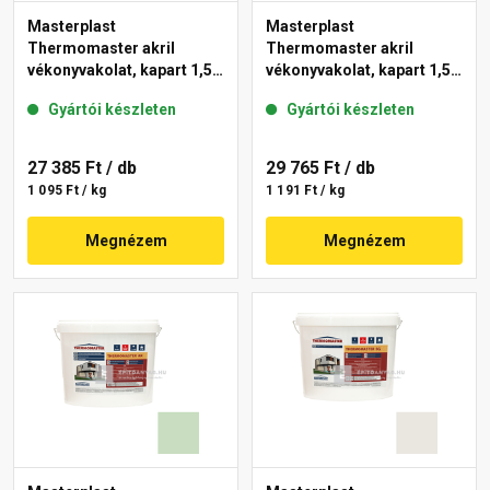
Masterplast
Masterplast
Thermomaster akril
Thermomaster akril
vékonyvakolat, kapart 1,5
vékonyvakolat, kapart 1,5
mm 42-E 25 kg
mm 41-F 25 kg
Gyártói készleten
Gyártói készleten
27 385 Ft
/ db
29 765 Ft
/ db
1 095 Ft / kg
1 191 Ft / kg
Megnézem
Megnézem