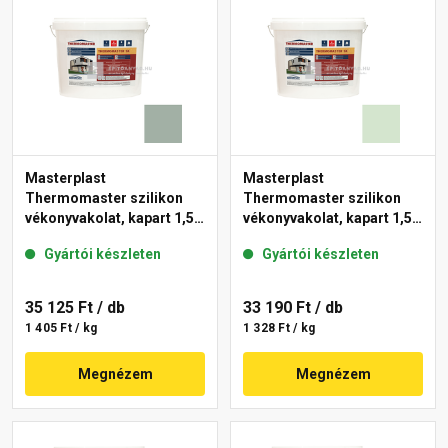
Masterplast
Masterplast
Thermomaster szilikon
Thermomaster szilikon
vékonyvakolat, kapart 1,5
vékonyvakolat, kapart 1,5
mm 43-D 25 kg
mm 41-E 25 kg
Gyártói készleten
Gyártói készleten
35 125 Ft
/ db
33 190 Ft
/ db
1 405 Ft / kg
1 328 Ft / kg
Megnézem
Megnézem