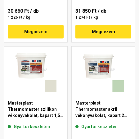
30 660 Ft
/ db
31 850 Ft
/ db
1 226 Ft / kg
1 274 Ft / kg
Megnézem
Megnézem
Masterplast
Masterplast
Thermomaster szilikon
Thermomaster akril
vékonyvakolat, kapart 1,5
vékonyvakolat, kapart 2
mm 42-E 25 kg
mm 41-D 25 kg
Gyártói készleten
Gyártói készleten