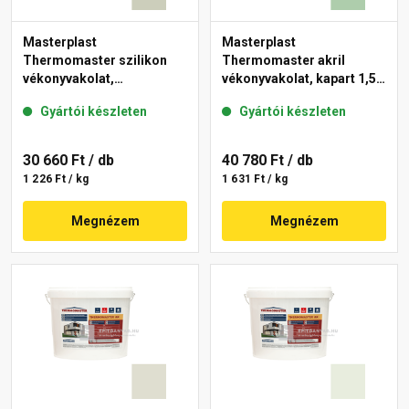
Masterplast
Masterplast
Thermomaster szilikon
Thermomaster akril
vékonyvakolat,
vékonyvakolat, kapart 1,5
gördülőszemcsés 2 mm
mm 40-D 25 kg
Gyártói készleten
Gyártói készleten
42-D 25 kg
30 660 Ft
/ db
40 780 Ft
/ db
1 226 Ft / kg
1 631 Ft / kg
Megnézem
Megnézem