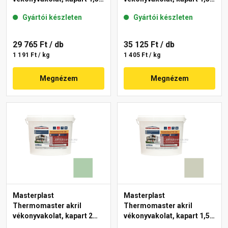
mm 42-C 25 kg
mm 40-E 25 kg
Gyártói készleten
Gyártói készleten
29 765 Ft
/ db
35 125 Ft
/ db
1 191 Ft / kg
1 405 Ft / kg
Megnézem
Megnézem
Masterplast
Masterplast
Thermomaster akril
Thermomaster akril
vékonyvakolat, kapart 2
vékonyvakolat, kapart 1,5
mm 40-D 25 kg
mm 42-D 25 kg