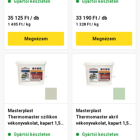
Gyártói készleten
Gyártói készleten
35 125 Ft
/ db
33 190 Ft
/ db
1 405 Ft / kg
1 328 Ft / kg
Megnézem
Megnézem
Masterplast
Masterplast
Thermomaster szilikon
Thermomaster akril
vékonyvakolat, kapart 1,5
vékonyvakolat, kapart 1,5
mm 42-D 25 kg
mm 41-D 25 kg
Gyártói készleten
Gyártói készleten