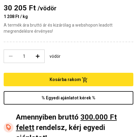
30 205 Ft
/vödör
1 208 Ft / kg
A termék ára bruttó ár és kizárólag a webshopon leadott
megrendelésre érvényes!
vödör
Kosárba rakom
% Egyedi ajánlatot kérek %
Amennyiben bruttó
300.000 Ft
felett
rendelsz, kérj egyedi