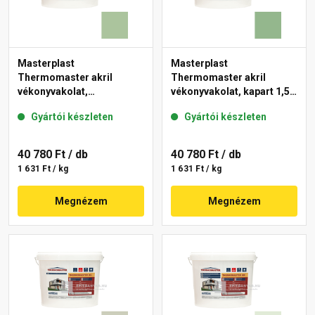
Masterplast
Masterplast
Thermomaster akril
Thermomaster akril
vékonyvakolat,
vékonyvakolat, kapart 1,5
gördülőszemcsés 2 mm
mm 40-C 25 kg
Gyártói készleten
Gyártói készleten
41-C 25 kg
40 780 Ft
/ db
40 780 Ft
/ db
1 631 Ft / kg
1 631 Ft / kg
Megnézem
Megnézem