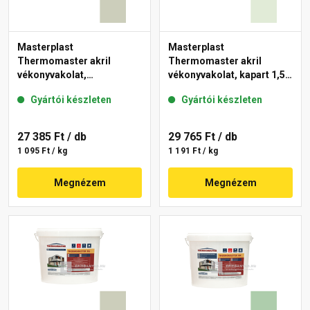
Masterplast
Masterplast
Thermomaster akril
Thermomaster akril
vékonyvakolat,
vékonyvakolat, kapart 1,5
gördülőszemcsés 2 mm
mm 40-F 25 kg
Gyártói készleten
Gyártói készleten
42-D 25 kg
27 385 Ft
/ db
29 765 Ft
/ db
1 095 Ft / kg
1 191 Ft / kg
Megnézem
Megnézem