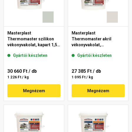
Masterplast
Masterplast
Thermomaster szilikon
Thermomaster akril
vékonyvakolat, kapart 1,5
vékonyvakolat,
mm 43-E 25 kg
gördülőszemcsés 2 mm
Gyártói készleten
Gyártói készleten
45-E 25 kg
30 660 Ft
/ db
27 385 Ft
/ db
1 226 Ft / kg
1 095 Ft / kg
Megnézem
Megnézem