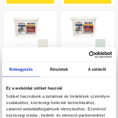
Masterplast
Masterplast
Thermomaster akril
Thermomaster szilikon
Beleegyezés
Részletek
A sütikről
vékonyvakolat, kapart 1,5
vékonyvakolat, kapart 1,5
mm 45-F 25 kg
mm 43-F 25 kg
Gyártói készleten
Gyártói készleten
Ez a weboldal sütiket használ
27 385 Ft
/ db
33 190 Ft
/ db
Sütiket használunk a tartalmak és hirdetések személyre
1 095 Ft / kg
1 328 Ft / kg
szabásához, közösségi funkciók biztosításához,
valamint weboldalforgalmunk elemzéséhez. Ezenkívül
Megnézem
Megnézem
közösségi média-, hirdető- és elemező partnereinkkel