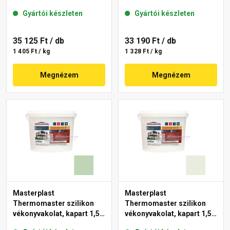
mm 43-C 25 kg
mm 40-F 25 kg
Gyártói készleten
Gyártói készleten
35 125 Ft
/ db
33 190 Ft
/ db
1 405 Ft / kg
1 328 Ft / kg
Megnézem
Megnézem
Masterplast
Masterplast
Thermomaster szilikon
Thermomaster szilikon
vékonyvakolat, kapart 1,5
vékonyvakolat, kapart 1,5
mm 41-D 25 kg
mm 41-F 25 kg