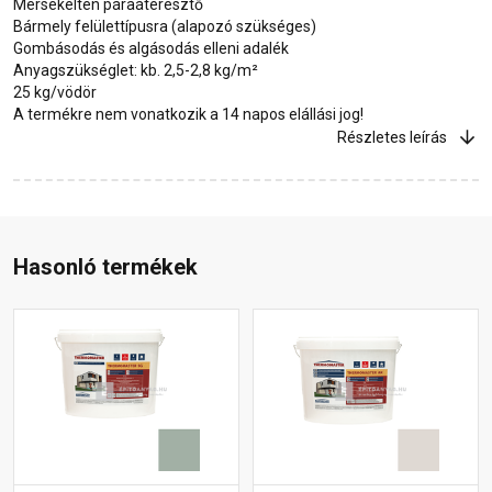
Mérsékelten páraáteresztő
Bármely felülettípusra (alapozó szükséges)
Gombásodás és algásodás elleni adalék
Anyagszükséglet: kb. 2,5-2,8 kg/m²
25 kg/vödör
A termékre nem vonatkozik a 14 napos elállási jog!
Részletes leírás
Hasonló termékek