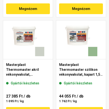
Megnézem
Megnézem
Masterplast
Masterplast
Thermomaster akril
Thermomaster szilikon
vékonyvakolat,
vékonyvakolat, kapart 1,5
gördülőszemcsés 2 mm
mm 40-C 25 kg
Gyártói készleten
Gyártói készleten
43-E 25 kg
27 385 Ft
/ db
44 055 Ft
/ db
1 095 Ft / kg
1 762 Ft / kg