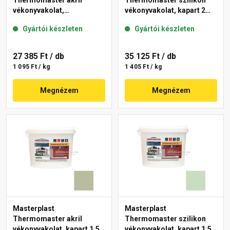
Thermomaster akril
Thermomaster szilikon
vékonyvakolat,
vékonyvakolat, kapart 2
gördülőszemcsés 2 mm
mm 43-D 25 kg
Gyártói készleten
Gyártói készleten
45-F 25 kg
27 385 Ft
/ db
35 125 Ft
/ db
1 095 Ft / kg
1 405 Ft / kg
Megnézem
Megnézem
Masterplast
Masterplast
Thermomaster akril
Thermomaster szilikon
vékonyvakolat, kapart 1,5
vékonyvakolat, kapart 1,5