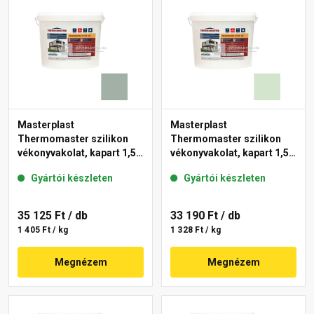
Masterplast
Masterplast
Thermomaster szilikon
Thermomaster szilikon
vékonyvakolat, kapart 1,5
vékonyvakolat, kapart 1,5
mm 43-D 25 kg
mm 41-E 25 kg
Gyártói készleten
Gyártói készleten
35 125 Ft
/ db
33 190 Ft
/ db
1 405 Ft / kg
1 328 Ft / kg
Megnézem
Megnézem