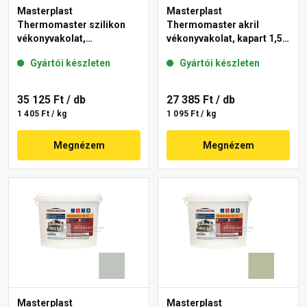
Masterplast
Masterplast
Thermomaster szilikon
Thermomaster akril
vékonyvakolat,
vékonyvakolat, kapart 1,5
gördülőszemcsés 2 mm
mm 45-E 25 kg
Gyártói készleten
Gyártói készleten
43-D 25 kg
35 125 Ft
/ db
27 385 Ft
/ db
1 405 Ft / kg
1 095 Ft / kg
Megnézem
Megnézem
Masterplast
Masterplast