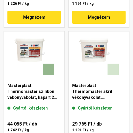
1 226 Ft / kg
1 191 Ft / kg
Megnézem
Megnézem
Masterplast
Masterplast
Thermomaster szilikon
Thermomaster akril
vékonyvakolat, kapart 2
vékonyvakolat,
mm 40-C 25 kg
gördülőszemcsés 2 mm
Gyártói készleten
Gyártói készleten
41-E 25 kg
44 055 Ft
/ db
29 765 Ft
/ db
1 762 Ft / kg
1 191 Ft / kg