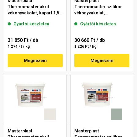
Masterplast
Masterplast
Thermomaster akril
Thermomaster szilikon
vékonyvakolat, kapart 1,5
vékonyvakolat,
mm 40-E 25 kg
gördülőszemcsés 2 mm
Gyártói készleten
Gyártói készleten
45-F 25 kg
31 850 Ft
/ db
30 660 Ft
/ db
1 274 Ft / kg
1 226 Ft / kg
Megnézem
Megnézem
Masterplast
Masterplast