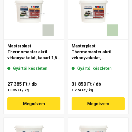
Masterplast
Masterplast
Thermomaster akril
Thermomaster akril
vékonyvakolat, kapart 1,5
vékonyvakolat,
mm 43-E 25 kg
gördülőszemcsés 2 mm
Gyártói készleten
Gyártói készleten
41-D 25 kg
27 385 Ft
/ db
31 850 Ft
/ db
1 095 Ft / kg
1 274 Ft / kg
Megnézem
Megnézem