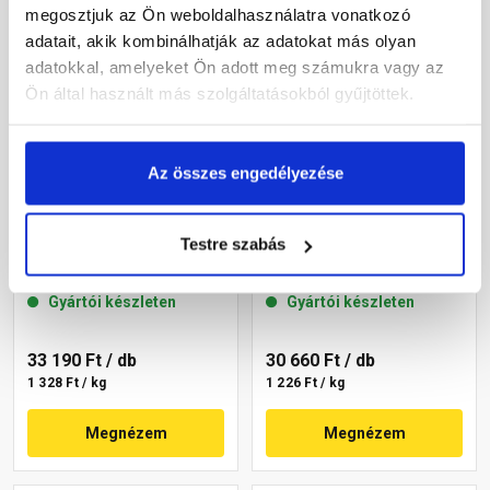
megosztjuk az Ön weboldalhasználatra vonatkozó
adatait, akik kombinálhatják az adatokat más olyan
adatokkal, amelyeket Ön adott meg számukra vagy az
Ön által használt más szolgáltatásokból gyűjtöttek.
Az összes engedélyezése
Masterplast
Masterplast
Thermomaster szilikon
Thermomaster szilikon
Testre szabás
vékonyvakolat, kapart 1,5
vékonyvakolat, kapart 1,5
mm 45-C 25 kg
mm 45-E 25 kg
Gyártói készleten
Gyártói készleten
33 190 Ft
/ db
30 660 Ft
/ db
1 328 Ft / kg
1 226 Ft / kg
Megnézem
Megnézem