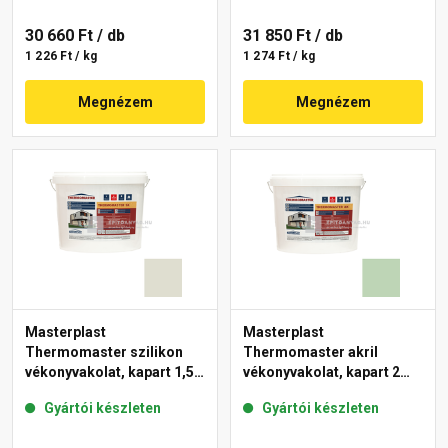
30 660 Ft
/ db
31 850 Ft
/ db
1 226 Ft / kg
1 274 Ft / kg
Megnézem
Megnézem
Masterplast
Masterplast
Thermomaster szilikon
Thermomaster akril
vékonyvakolat, kapart 1,5
vékonyvakolat, kapart 2
mm 42-E 25 kg
mm 41-D 25 kg
Gyártói készleten
Gyártói készleten