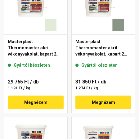
Masterplast
Masterplast
Thermomaster akril
Thermomaster akril
vékonyvakolat, kapart 2
vékonyvakolat, kapart 2
mm 40-F 25 kg
mm 43-C 25 kg
Gyártói készleten
Gyártói készleten
29 765 Ft
/ db
31 850 Ft
/ db
1 191 Ft / kg
1 274 Ft / kg
Megnézem
Megnézem