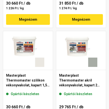
30 660 Ft
/ db
31 850 Ft
/ db
1 226 Ft / kg
1 274 Ft / kg
Megnézem
Megnézem
Masterplast
Masterplast
Thermomaster szilikon
Thermomaster akril
vékonyvakolat, kapart 1,5
vékonyvakolat, kapart 2
mm 45-F 25 kg
mm 45-C 25 kg
Gyártói készleten
Gyártói készleten
30 660 Ft
/ db
29 765 Ft
/ db