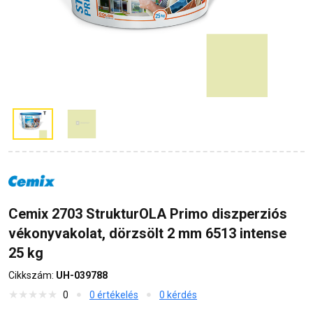
Cemix 2703 StrukturOLA Primo diszperziós
vékonyvakolat, dörzsölt 2 mm 6513 intense
25 kg
Cikkszám:
UH-039788
0
0 értékelés
0 kérdés