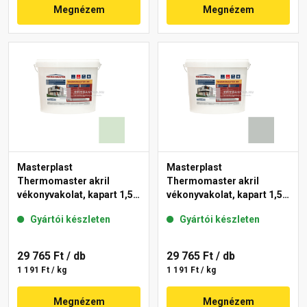
Megnézem
Megnézem
Masterplast
Masterplast
Thermomaster akril
Thermomaster akril
vékonyvakolat, kapart 1,5
vékonyvakolat, kapart 1,5
mm 41-E 25 kg
mm 45-D 25 kg
Gyártói készleten
Gyártói készleten
29 765 Ft
/ db
29 765 Ft
/ db
1 191 Ft / kg
1 191 Ft / kg
Megnézem
Megnézem