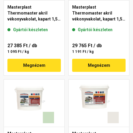
Masterplast
Masterplast
Thermomaster akril
Thermomaster akril
vékonyvakolat, kapart 1,5
vékonyvakolat, kapart 1,5
mm 42-E 25 kg
mm 41-F 25 kg
Gyártói készleten
Gyártói készleten
27 385 Ft
/ db
29 765 Ft
/ db
1 095 Ft / kg
1 191 Ft / kg
Megnézem
Megnézem