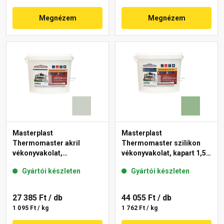
Megnézem
Megnézem
Masterplast
Masterplast
Thermomaster akril
Thermomaster szilikon
vékonyvakolat,
vékonyvakolat, kapart 1,5
gördülőszemcsés 2 mm
mm 40-C 25 kg
Gyártói készleten
Gyártói készleten
43-E 25 kg
27 385 Ft
/ db
44 055 Ft
/ db
1 095 Ft / kg
1 762 Ft / kg