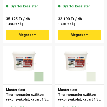
mm 43-C 25 kg
mm 40-F 25 kg
Gyártói készleten
Gyártói készleten
35 125 Ft
/ db
33 190 Ft
/ db
1 405 Ft / kg
1 328 Ft / kg
Megnézem
Megnézem
Masterplast
Masterplast
Thermomaster szilikon
Thermomaster szilikon
vékonyvakolat, kapart 1,5
vékonyvakolat, kapart 1,5
mm 41-D 25 kg
mm 41-F 25 kg