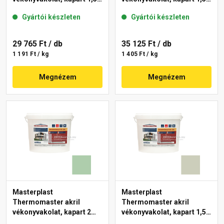
mm 42-C 25 kg
mm 40-E 25 kg
Gyártói készleten
Gyártói készleten
29 765 Ft
/ db
35 125 Ft
/ db
1 191 Ft / kg
1 405 Ft / kg
Megnézem
Megnézem
Masterplast
Masterplast
Thermomaster akril
Thermomaster akril
vékonyvakolat, kapart 2
vékonyvakolat, kapart 1,5
mm 40-D 25 kg
mm 42-D 25 kg