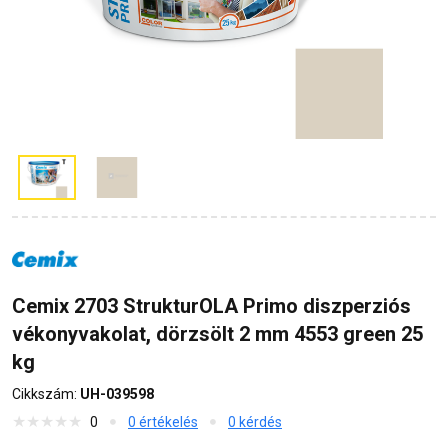
Cemix 2703 StrukturOLA Primo diszperziós
vékonyvakolat, dörzsölt 2 mm 4553 green 25
kg
Cikkszám:
UH-039598
0
0 értékelés
0 kérdés