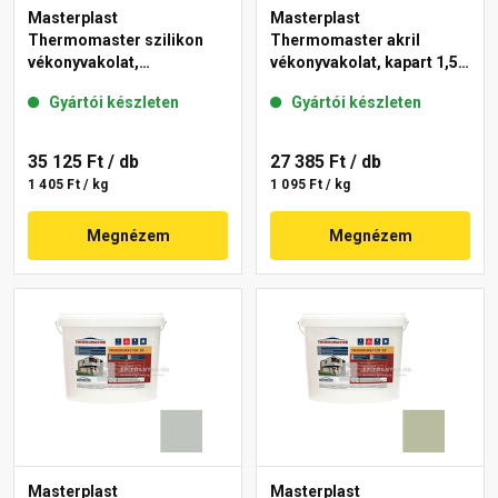
Masterplast
Masterplast
Thermomaster szilikon
Thermomaster akril
vékonyvakolat,
vékonyvakolat, kapart 1,5
gördülőszemcsés 2 mm
mm 45-E 25 kg
Gyártói készleten
Gyártói készleten
43-D 25 kg
35 125 Ft
/ db
27 385 Ft
/ db
1 405 Ft / kg
1 095 Ft / kg
Megnézem
Megnézem
Masterplast
Masterplast