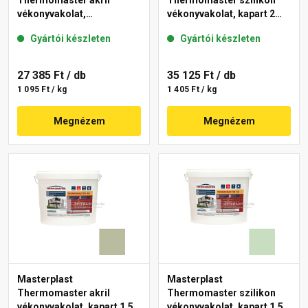
Thermomaster akril
Thermomaster szilikon
vékonyvakolat,
vékonyvakolat, kapart 2
gördülőszemcsés 2 mm
mm 43-D 25 kg
Gyártói készleten
Gyártói készleten
45-F 25 kg
27 385 Ft
/ db
35 125 Ft
/ db
1 095 Ft / kg
1 405 Ft / kg
Megnézem
Megnézem
Masterplast
Masterplast
Thermomaster akril
Thermomaster szilikon
vékonyvakolat, kapart 1,5
vékonyvakolat, kapart 1,5