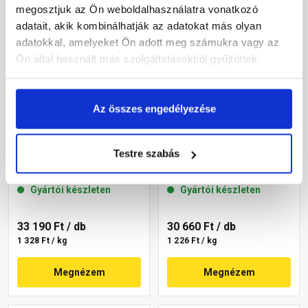
megosztjuk az Ön weboldalhasználatra vonatkozó
adatait, akik kombinálhatják az adatokat más olyan
adatokkal, amelyeket Ön adott meg számukra vagy az
Ön által használt más szolgáltatásokból gyűjtöttek.
Az összes engedélyezése
Masterplast
Masterplast
Thermomaster szilikon
Thermomaster szilikon
Testre szabás
vékonyvakolat, kapart 1,5
vékonyvakolat, kapart 1,5
mm 45-C 25 kg
mm 45-E 25 kg
Gyártói készleten
Gyártói készleten
33 190 Ft
/ db
30 660 Ft
/ db
1 328 Ft / kg
1 226 Ft / kg
Megnézem
Megnézem