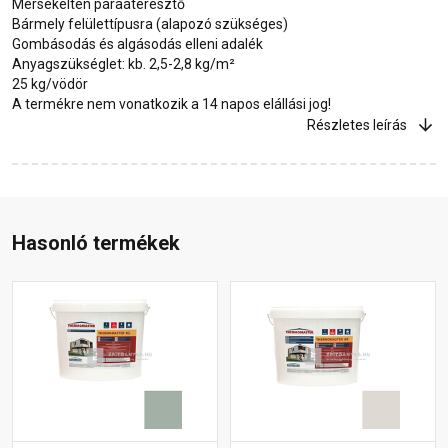
Mérsékelten páraáteresztő
Bármely felülettípusra (alapozó szükséges)
Gombásodás és algásodás elleni adalék
Anyagszükséglet: kb. 2,5-2,8 kg/m²
25 kg/vödör
A termékre nem vonatkozik a 14 napos elállási jog!
Részletes leírás
Hasonló termékek