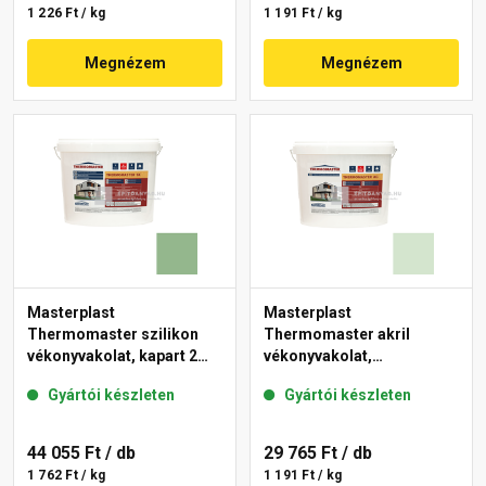
1 226 Ft / kg
1 191 Ft / kg
Megnézem
Megnézem
Masterplast
Masterplast
Thermomaster szilikon
Thermomaster akril
vékonyvakolat, kapart 2
vékonyvakolat,
mm 40-C 25 kg
gördülőszemcsés 2 mm
Gyártói készleten
Gyártói készleten
41-E 25 kg
44 055 Ft
/ db
29 765 Ft
/ db
1 762 Ft / kg
1 191 Ft / kg