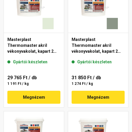
Masterplast
Masterplast
Thermomaster akril
Thermomaster akril
vékonyvakolat, kapart 2
vékonyvakolat, kapart 2
mm 40-F 25 kg
mm 43-C 25 kg
Gyártói készleten
Gyártói készleten
29 765 Ft
/ db
31 850 Ft
/ db
1 191 Ft / kg
1 274 Ft / kg
Megnézem
Megnézem