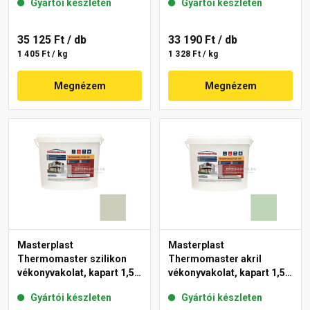
Gyártói készleten
Gyártói készleten
35 125 Ft
/ db
33 190 Ft
/ db
1 405 Ft / kg
1 328 Ft / kg
Megnézem
Megnézem
Masterplast
Masterplast
Thermomaster szilikon
Thermomaster akril
vékonyvakolat, kapart 1,5
vékonyvakolat, kapart 1,5
mm 42-D 25 kg
mm 41-D 25 kg
Gyártói készleten
Gyártói készleten