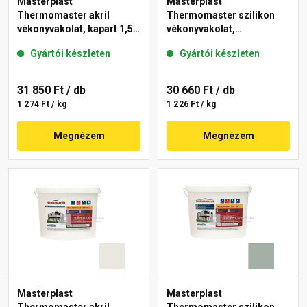
Masterplast
Masterplast
Thermomaster akril
Thermomaster szilikon
vékonyvakolat, kapart 1,5
vékonyvakolat,
mm 40-E 25 kg
gördülőszemcsés 2 mm
Gyártói készleten
Gyártói készleten
45-F 25 kg
31 850 Ft
/ db
30 660 Ft
/ db
1 274 Ft / kg
1 226 Ft / kg
Megnézem
Megnézem
Masterplast
Masterplast