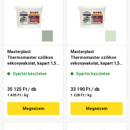
Masterplast
Masterplast
Thermomaster szilikon
Thermomaster szilikon
vékonyvakolat, kapart 1,5
vékonyvakolat, kapart 1,5
mm 43-D 25 kg
mm 41-E 25 kg
Gyártói készleten
Gyártói készleten
35 125 Ft
/ db
33 190 Ft
/ db
1 405 Ft / kg
1 328 Ft / kg
Megnézem
Megnézem