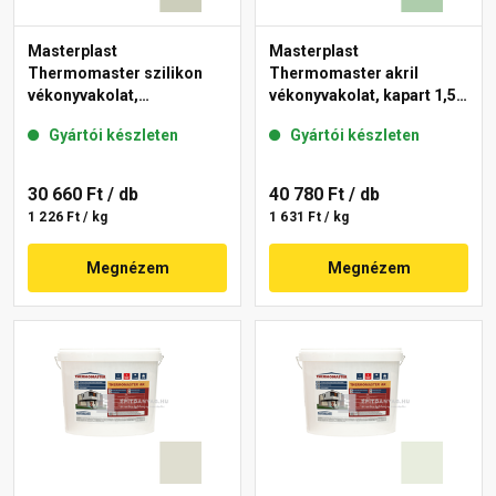
Masterplast
Masterplast
Thermomaster szilikon
Thermomaster akril
vékonyvakolat,
vékonyvakolat, kapart 1,5
gördülőszemcsés 2 mm
mm 40-D 25 kg
Gyártói készleten
Gyártói készleten
42-D 25 kg
30 660 Ft
/ db
40 780 Ft
/ db
1 226 Ft / kg
1 631 Ft / kg
Megnézem
Megnézem