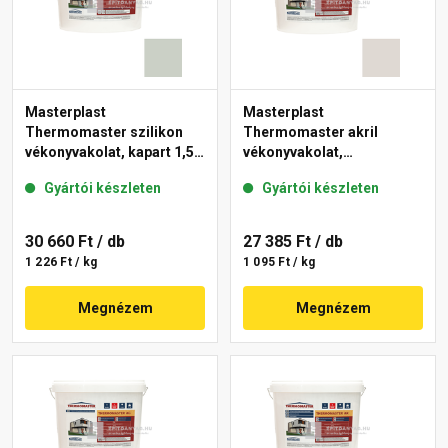
Masterplast
Masterplast
Thermomaster szilikon
Thermomaster akril
vékonyvakolat, kapart 1,5
vékonyvakolat,
mm 43-E 25 kg
gördülőszemcsés 2 mm
Gyártói készleten
Gyártói készleten
45-E 25 kg
30 660 Ft
/ db
27 385 Ft
/ db
1 226 Ft / kg
1 095 Ft / kg
Megnézem
Megnézem