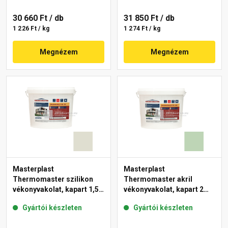
30 660 Ft
/ db
31 850 Ft
/ db
1 226 Ft / kg
1 274 Ft / kg
Megnézem
Megnézem
Masterplast
Masterplast
Thermomaster szilikon
Thermomaster akril
vékonyvakolat, kapart 1,5
vékonyvakolat, kapart 2
mm 42-E 25 kg
mm 41-D 25 kg
Gyártói készleten
Gyártói készleten