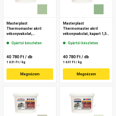
Masterplast
Masterplast
Thermomaster akril
Thermomaster akril
vékonyvakolat,
vékonyvakolat, kapart 1,5
gördülőszemcsés 2 mm
mm 40-C 25 kg
Gyártói készleten
Gyártói készleten
41-C 25 kg
40 780 Ft
/ db
40 780 Ft
/ db
1 631 Ft / kg
1 631 Ft / kg
Megnézem
Megnézem