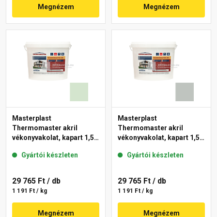
Megnézem
Megnézem
Masterplast
Masterplast
Thermomaster akril
Thermomaster akril
vékonyvakolat, kapart 1,5
vékonyvakolat, kapart 1,5
mm 41-E 25 kg
mm 45-D 25 kg
Gyártói készleten
Gyártói készleten
29 765 Ft
/ db
29 765 Ft
/ db
1 191 Ft / kg
1 191 Ft / kg
Megnézem
Megnézem