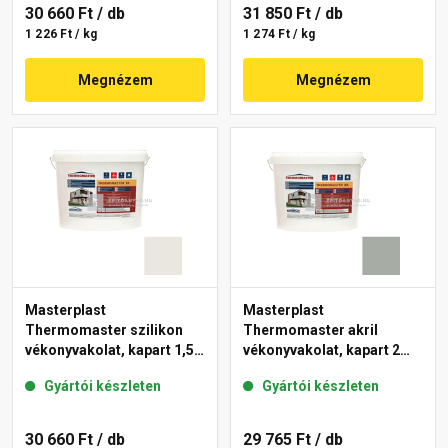
30 660 Ft
/ db
31 850 Ft
/ db
1 226 Ft / kg
1 274 Ft / kg
Megnézem
Megnézem
Masterplast
Masterplast
Thermomaster szilikon
Thermomaster akril
vékonyvakolat, kapart 1,5
vékonyvakolat, kapart 2
mm 45-F 25 kg
mm 45-C 25 kg
Gyártói készleten
Gyártói készleten
30 660 Ft
/ db
29 765 Ft
/ db