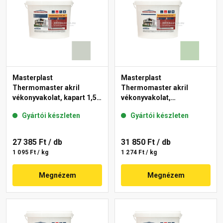
Masterplast
Masterplast
Thermomaster akril
Thermomaster akril
vékonyvakolat, kapart 1,5
vékonyvakolat,
mm 43-E 25 kg
gördülőszemcsés 2 mm
Gyártói készleten
Gyártói készleten
41-D 25 kg
27 385 Ft
/ db
31 850 Ft
/ db
1 095 Ft / kg
1 274 Ft / kg
Megnézem
Megnézem