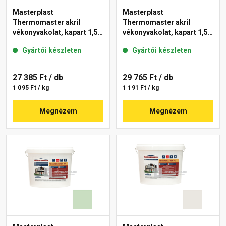
Masterplast
Masterplast
Thermomaster akril
Thermomaster akril
vékonyvakolat, kapart 1,5
vékonyvakolat, kapart 1,5
mm 42-E 25 kg
mm 41-F 25 kg
Gyártói készleten
Gyártói készleten
27 385 Ft
/ db
29 765 Ft
/ db
1 095 Ft / kg
1 191 Ft / kg
Megnézem
Megnézem