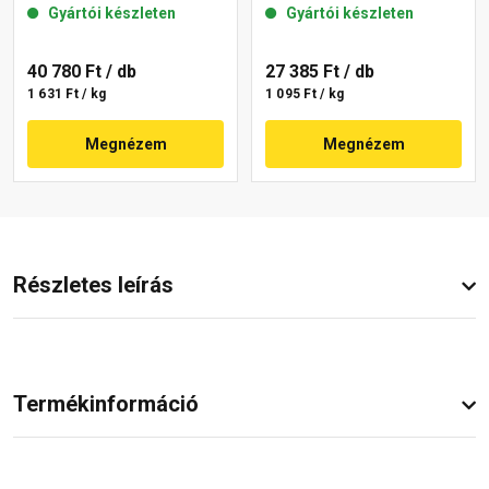
Gyártói készleten
Gyártói készleten
40 780 Ft
/ db
27 385 Ft
/ db
1 631 Ft / kg
1 095 Ft / kg
Megnézem
Megnézem
Részletes leírás
Termékinformáció