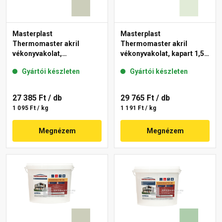
Masterplast
Masterplast
Thermomaster akril
Thermomaster akril
vékonyvakolat,
vékonyvakolat, kapart 1,5
gördülőszemcsés 2 mm
mm 40-F 25 kg
Gyártói készleten
Gyártói készleten
42-D 25 kg
27 385 Ft
/ db
29 765 Ft
/ db
1 095 Ft / kg
1 191 Ft / kg
Megnézem
Megnézem