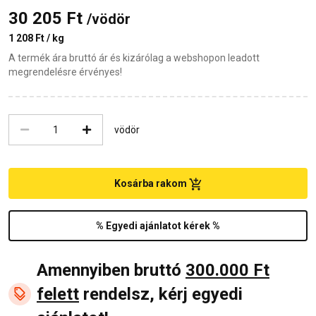
30 205 Ft
/vödör
1 208 Ft / kg
A termék ára bruttó ár és kizárólag a webshopon leadott
megrendelésre érvényes!
vödör
Kosárba rakom
% Egyedi ajánlatot kérek %
Amennyiben bruttó
300.000 Ft
felett
rendelsz, kérj egyedi