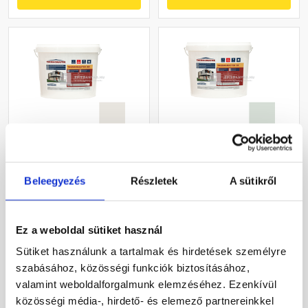
Masterplast
Masterplast
Thermomaster akril
Thermomaster szilikon
Beleegyezés
Részletek
A sütikről
vékonyvakolat, kapart 1,5
vékonyvakolat, kapart 1,5
mm 45-F 25 kg
mm 43-F 25 kg
Gyártói készleten
Gyártói készleten
Ez a weboldal sütiket használ
27 385 Ft
/ db
33 190 Ft
/ db
Sütiket használunk a tartalmak és hirdetések személyre
1 095 Ft / kg
1 328 Ft / kg
szabásához, közösségi funkciók biztosításához,
valamint weboldalforgalmunk elemzéséhez. Ezenkívül
Megnézem
Megnézem
közösségi média-, hirdető- és elemező partnereinkkel