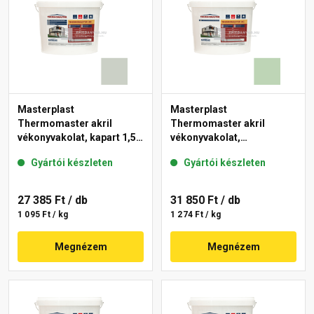
Masterplast
Masterplast
Thermomaster akril
Thermomaster akril
vékonyvakolat, kapart 1,5
vékonyvakolat,
mm 43-E 25 kg
gördülőszemcsés 2 mm
Gyártói készleten
Gyártói készleten
41-D 25 kg
27 385 Ft
/ db
31 850 Ft
/ db
1 095 Ft / kg
1 274 Ft / kg
Megnézem
Megnézem