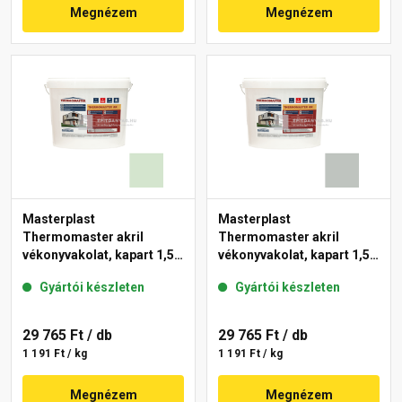
Megnézem
Megnézem
Masterplast
Masterplast
Thermomaster akril
Thermomaster akril
vékonyvakolat, kapart 1,5
vékonyvakolat, kapart 1,5
mm 41-E 25 kg
mm 45-D 25 kg
Gyártói készleten
Gyártói készleten
29 765 Ft
/ db
29 765 Ft
/ db
1 191 Ft / kg
1 191 Ft / kg
Megnézem
Megnézem