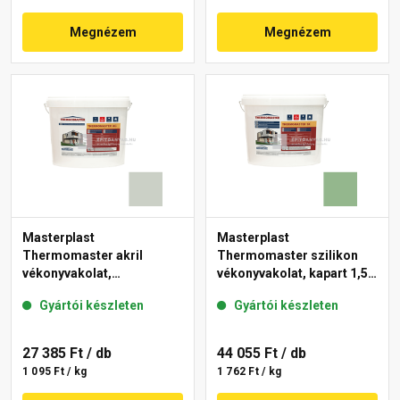
Megnézem
Megnézem
Masterplast
Masterplast
Thermomaster akril
Thermomaster szilikon
vékonyvakolat,
vékonyvakolat, kapart 1,5
gördülőszemcsés 2 mm
mm 40-C 25 kg
Gyártói készleten
Gyártói készleten
43-E 25 kg
27 385 Ft
/ db
44 055 Ft
/ db
1 095 Ft / kg
1 762 Ft / kg