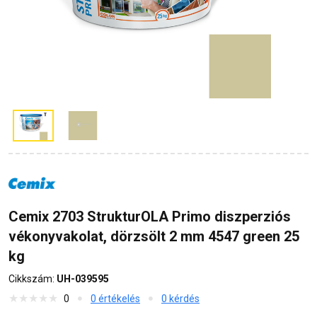
Cemix 2703 StrukturOLA Primo diszperziós
vékonyvakolat, dörzsölt 2 mm 4547 green 25
kg
Cikkszám:
UH-039595
0
0 értékelés
0 kérdés