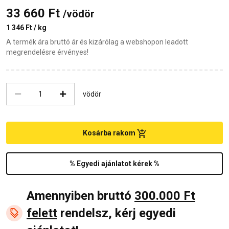
33 660 Ft
/vödör
1 346 Ft / kg
A termék ára bruttó ár és kizárólag a webshopon leadott
megrendelésre érvényes!
vödör
Kosárba rakom
% Egyedi ajánlatot kérek %
Amennyiben bruttó
300.000 Ft
felett
rendelsz, kérj egyedi