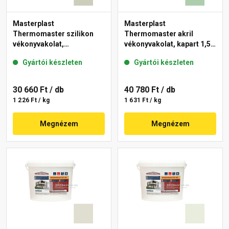
Masterplast
Masterplast
Thermomaster szilikon
Thermomaster akril
vékonyvakolat,
vékonyvakolat, kapart 1,5
gördülőszemcsés 2 mm
mm 40-D 25 kg
Gyártói készleten
Gyártói készleten
42-D 25 kg
30 660 Ft
/ db
40 780 Ft
/ db
1 226 Ft / kg
1 631 Ft / kg
Megnézem
Megnézem