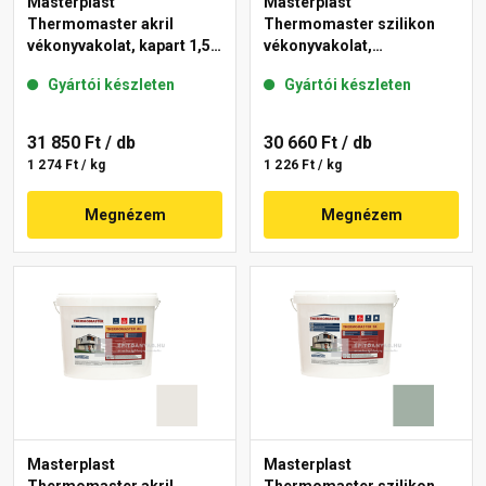
Masterplast
Masterplast
Thermomaster akril
Thermomaster szilikon
vékonyvakolat, kapart 1,5
vékonyvakolat,
mm 40-E 25 kg
gördülőszemcsés 2 mm
Gyártói készleten
Gyártói készleten
45-F 25 kg
31 850 Ft
/ db
30 660 Ft
/ db
1 274 Ft / kg
1 226 Ft / kg
Megnézem
Megnézem
Masterplast
Masterplast