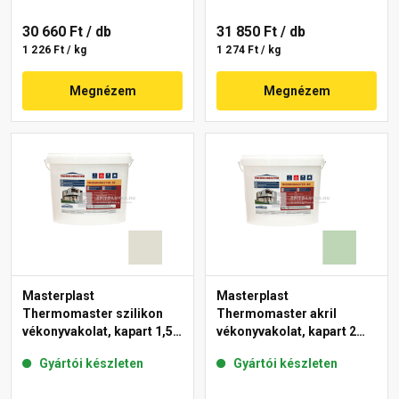
30 660 Ft
/ db
31 850 Ft
/ db
1 226 Ft / kg
1 274 Ft / kg
Megnézem
Megnézem
Masterplast
Masterplast
Thermomaster szilikon
Thermomaster akril
vékonyvakolat, kapart 1,5
vékonyvakolat, kapart 2
mm 42-E 25 kg
mm 41-D 25 kg
Gyártói készleten
Gyártói készleten