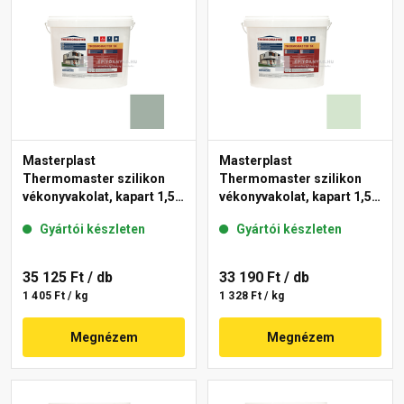
Masterplast
Masterplast
Thermomaster szilikon
Thermomaster szilikon
vékonyvakolat, kapart 1,5
vékonyvakolat, kapart 1,5
mm 43-D 25 kg
mm 41-E 25 kg
Gyártói készleten
Gyártói készleten
35 125 Ft
/ db
33 190 Ft
/ db
1 405 Ft / kg
1 328 Ft / kg
Megnézem
Megnézem