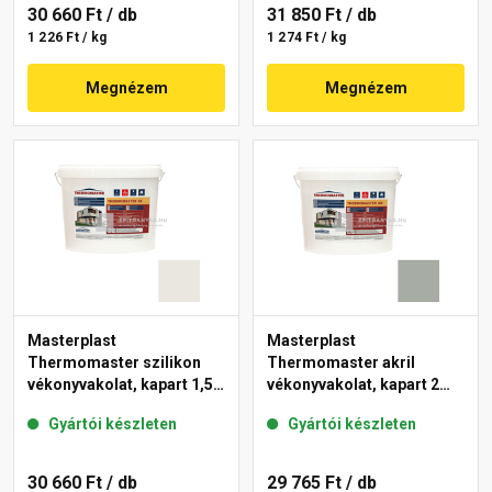
30 660 Ft
/ db
31 850 Ft
/ db
1 226 Ft / kg
1 274 Ft / kg
Megnézem
Megnézem
Masterplast
Masterplast
Thermomaster szilikon
Thermomaster akril
vékonyvakolat, kapart 1,5
vékonyvakolat, kapart 2
mm 45-F 25 kg
mm 45-C 25 kg
Gyártói készleten
Gyártói készleten
30 660 Ft
/ db
29 765 Ft
/ db