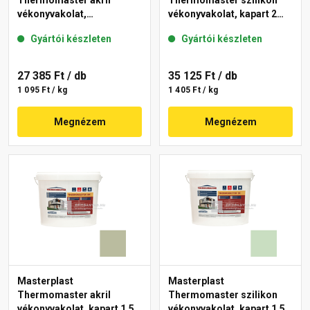
Thermomaster akril
Thermomaster szilikon
vékonyvakolat,
vékonyvakolat, kapart 2
gördülőszemcsés 2 mm
mm 43-D 25 kg
Gyártói készleten
Gyártói készleten
45-F 25 kg
27 385 Ft
/ db
35 125 Ft
/ db
1 095 Ft / kg
1 405 Ft / kg
Megnézem
Megnézem
Masterplast
Masterplast
Thermomaster akril
Thermomaster szilikon
vékonyvakolat, kapart 1,5
vékonyvakolat, kapart 1,5