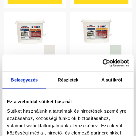
Masterplast
Masterplast
Thermomaster akril
Thermomaster szilikon
Beleegyezés
Részletek
A sütikről
vékonyvakolat, kapart 1,5
vékonyvakolat, kapart 1,5
mm 45-F 25 kg
mm 43-F 25 kg
Gyártói készleten
Gyártói készleten
Ez a weboldal sütiket használ
27 385 Ft
/ db
33 190 Ft
/ db
Sütiket használunk a tartalmak és hirdetések személyre
1 095 Ft / kg
1 328 Ft / kg
szabásához, közösségi funkciók biztosításához,
valamint weboldalforgalmunk elemzéséhez. Ezenkívül
Megnézem
Megnézem
közösségi média-, hirdető- és elemező partnereinkkel