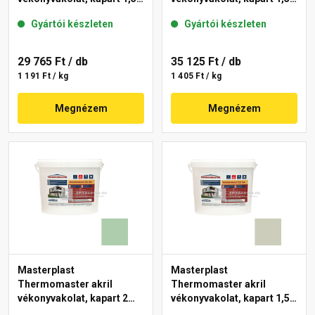
mm 42-C 25 kg
mm 40-E 25 kg
Gyártói készleten
Gyártói készleten
29 765 Ft
/ db
35 125 Ft
/ db
1 191 Ft / kg
1 405 Ft / kg
Megnézem
Megnézem
Masterplast
Masterplast
Thermomaster akril
Thermomaster akril
vékonyvakolat, kapart 2
vékonyvakolat, kapart 1,5
mm 40-D 25 kg
mm 42-D 25 kg