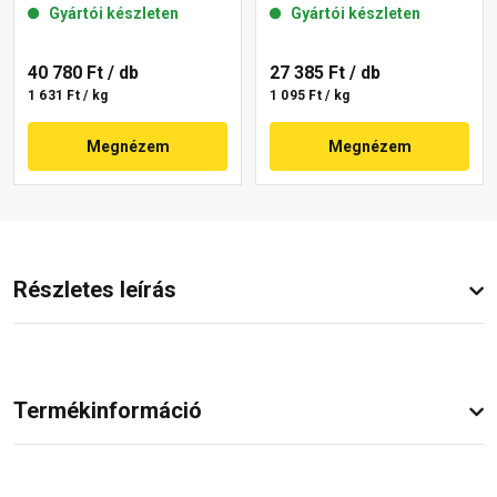
Gyártói készleten
Gyártói készleten
40 780 Ft
/ db
27 385 Ft
/ db
1 631 Ft / kg
1 095 Ft / kg
Megnézem
Megnézem
Részletes leírás
Termékinformáció