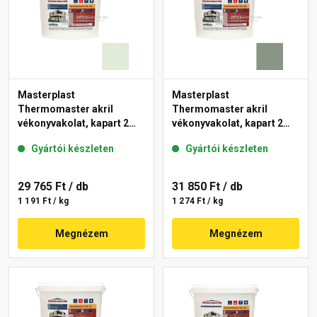
Masterplast
Masterplast
Thermomaster akril
Thermomaster akril
vékonyvakolat, kapart 2
vékonyvakolat, kapart 2
mm 40-F 25 kg
mm 43-C 25 kg
Gyártói készleten
Gyártói készleten
29 765 Ft
/ db
31 850 Ft
/ db
1 191 Ft / kg
1 274 Ft / kg
Megnézem
Megnézem