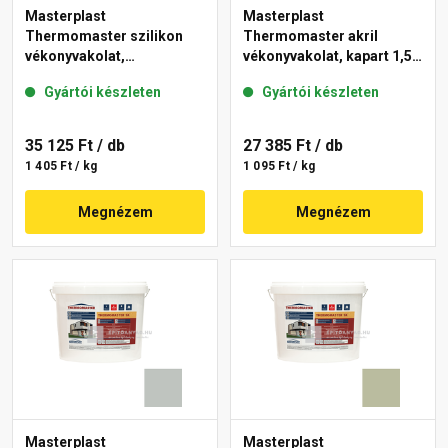
Masterplast
Masterplast
Thermomaster szilikon
Thermomaster akril
vékonyvakolat,
vékonyvakolat, kapart 1,5
gördülőszemcsés 2 mm
mm 45-E 25 kg
Gyártói készleten
Gyártói készleten
43-D 25 kg
35 125 Ft
/ db
27 385 Ft
/ db
1 405 Ft / kg
1 095 Ft / kg
Megnézem
Megnézem
Masterplast
Masterplast