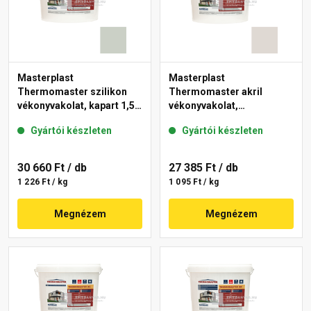
Masterplast
Masterplast
Thermomaster szilikon
Thermomaster akril
vékonyvakolat, kapart 1,5
vékonyvakolat,
mm 43-E 25 kg
gördülőszemcsés 2 mm
Gyártói készleten
Gyártói készleten
45-E 25 kg
30 660 Ft
/ db
27 385 Ft
/ db
1 226 Ft / kg
1 095 Ft / kg
Megnézem
Megnézem