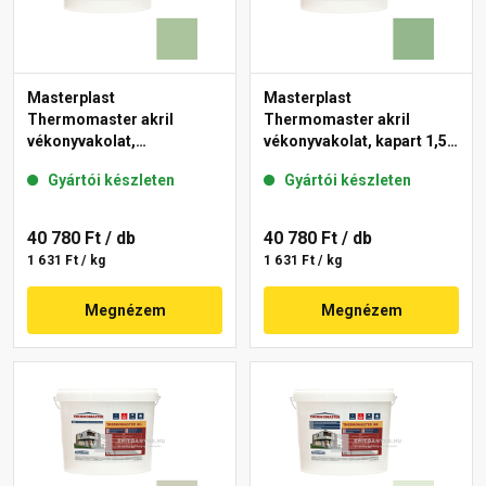
Masterplast
Masterplast
Thermomaster akril
Thermomaster akril
vékonyvakolat,
vékonyvakolat, kapart 1,5
gördülőszemcsés 2 mm
mm 40-C 25 kg
Gyártói készleten
Gyártói készleten
41-C 25 kg
40 780 Ft
/ db
40 780 Ft
/ db
1 631 Ft / kg
1 631 Ft / kg
Megnézem
Megnézem