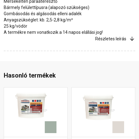
Mérsékelten páraáteresztő
Bármely felülettípusra (alapozó szükséges)
Gombásodás és algásodás elleni adalék
Anyagszükséglet: kb. 2,5-2,8 kg/m²
25 kg/vödör
A termékre nem vonatkozik a 14 napos elállási jog!
Részletes leírás
Hasonló termékek