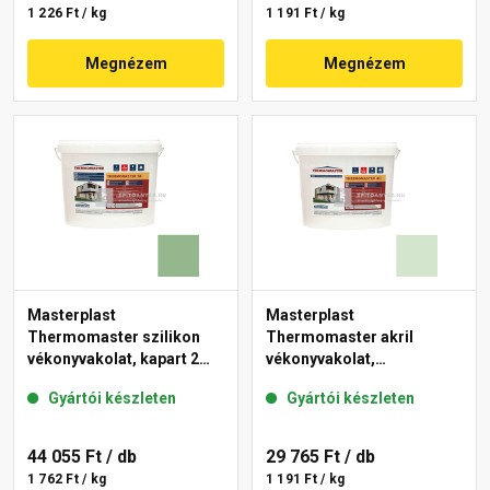
1 226 Ft / kg
1 191 Ft / kg
Megnézem
Megnézem
Masterplast
Masterplast
Thermomaster szilikon
Thermomaster akril
vékonyvakolat, kapart 2
vékonyvakolat,
mm 40-C 25 kg
gördülőszemcsés 2 mm
Gyártói készleten
Gyártói készleten
41-E 25 kg
44 055 Ft
/ db
29 765 Ft
/ db
1 762 Ft / kg
1 191 Ft / kg