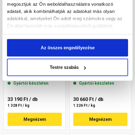
megosztjuk az Ön weboldalhasználatra vonatkozó
adatait, akik kombinálhatják az adatokat más olyan
adatokkal, amelyeket Ön adott meg számukra vagy az
Ön által használt más szolgáltatásokból gyűjtöttek.
Az összes engedélyezése
Masterplast
Masterplast
Thermomaster szilikon
Thermomaster szilikon
Testre szabás
vékonyvakolat, kapart 1,5
vékonyvakolat, kapart 1,5
mm 45-C 25 kg
mm 45-E 25 kg
Gyártói készleten
Gyártói készleten
33 190 Ft
/ db
30 660 Ft
/ db
1 328 Ft / kg
1 226 Ft / kg
Megnézem
Megnézem