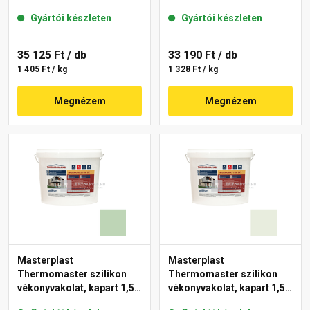
mm 43-C 25 kg
mm 40-F 25 kg
Gyártói készleten
Gyártói készleten
35 125 Ft
/ db
33 190 Ft
/ db
1 405 Ft / kg
1 328 Ft / kg
Megnézem
Megnézem
Masterplast
Masterplast
Thermomaster szilikon
Thermomaster szilikon
vékonyvakolat, kapart 1,5
vékonyvakolat, kapart 1,5
mm 41-D 25 kg
mm 41-F 25 kg