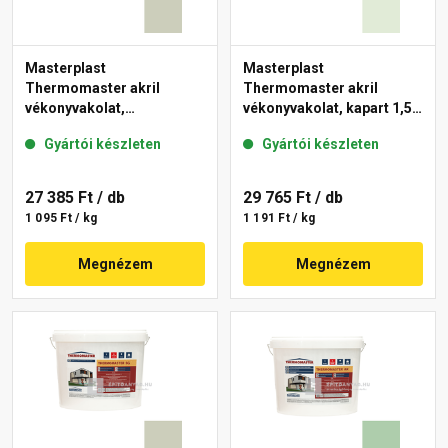
Masterplast
Masterplast
Thermomaster akril
Thermomaster akril
vékonyvakolat,
vékonyvakolat, kapart 1,5
gördülőszemcsés 2 mm
mm 40-F 25 kg
Gyártói készleten
Gyártói készleten
42-D 25 kg
27 385 Ft
/ db
29 765 Ft
/ db
1 095 Ft / kg
1 191 Ft / kg
Megnézem
Megnézem