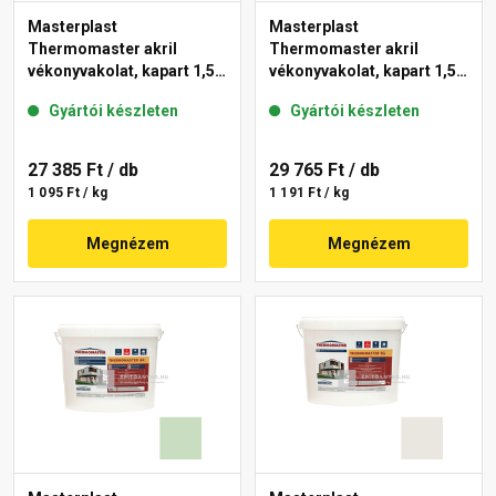
Masterplast
Masterplast
Thermomaster akril
Thermomaster akril
vékonyvakolat, kapart 1,5
vékonyvakolat, kapart 1,5
mm 42-E 25 kg
mm 41-F 25 kg
Gyártói készleten
Gyártói készleten
27 385 Ft
/ db
29 765 Ft
/ db
1 095 Ft / kg
1 191 Ft / kg
Megnézem
Megnézem