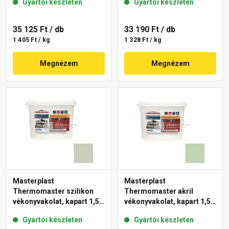
Gyártói készleten
Gyártói készleten
35 125 Ft
/ db
33 190 Ft
/ db
1 405 Ft / kg
1 328 Ft / kg
Megnézem
Megnézem
Masterplast
Masterplast
Thermomaster szilikon
Thermomaster akril
vékonyvakolat, kapart 1,5
vékonyvakolat, kapart 1,5
mm 42-D 25 kg
mm 41-D 25 kg
Gyártói készleten
Gyártói készleten