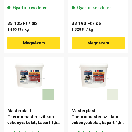
mm 43-C 25 kg
mm 40-F 25 kg
Gyártói készleten
Gyártói készleten
35 125 Ft
/ db
33 190 Ft
/ db
1 405 Ft / kg
1 328 Ft / kg
Megnézem
Megnézem
Masterplast
Masterplast
Thermomaster szilikon
Thermomaster szilikon
vékonyvakolat, kapart 1,5
vékonyvakolat, kapart 1,5
mm 41-D 25 kg
mm 41-F 25 kg