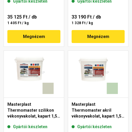
Gyártói készleten
Gyártói készleten
35 125 Ft
/ db
33 190 Ft
/ db
1 405 Ft / kg
1 328 Ft / kg
Megnézem
Megnézem
Masterplast
Masterplast
Thermomaster szilikon
Thermomaster akril
vékonyvakolat, kapart 1,5
vékonyvakolat, kapart 1,5
mm 42-D 25 kg
mm 41-D 25 kg
Gyártói készleten
Gyártói készleten