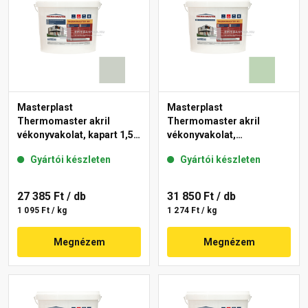
Masterplast
Masterplast
Thermomaster akril
Thermomaster akril
vékonyvakolat, kapart 1,5
vékonyvakolat,
mm 43-E 25 kg
gördülőszemcsés 2 mm
Gyártói készleten
Gyártói készleten
41-D 25 kg
27 385 Ft
/ db
31 850 Ft
/ db
1 095 Ft / kg
1 274 Ft / kg
Megnézem
Megnézem