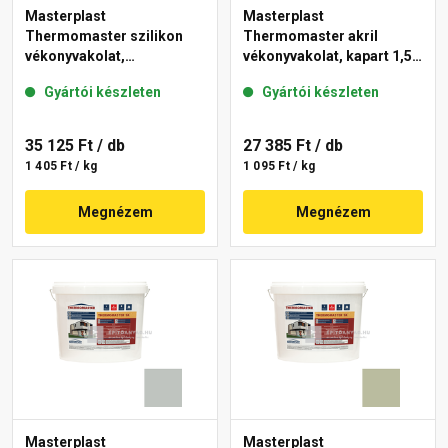
Masterplast
Masterplast
Thermomaster szilikon
Thermomaster akril
vékonyvakolat,
vékonyvakolat, kapart 1,5
gördülőszemcsés 2 mm
mm 45-E 25 kg
Gyártói készleten
Gyártói készleten
43-D 25 kg
35 125 Ft
/ db
27 385 Ft
/ db
1 405 Ft / kg
1 095 Ft / kg
Megnézem
Megnézem
Masterplast
Masterplast