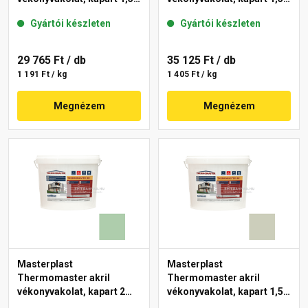
mm 42-C 25 kg
mm 40-E 25 kg
Gyártói készleten
Gyártói készleten
29 765 Ft
/ db
35 125 Ft
/ db
1 191 Ft / kg
1 405 Ft / kg
Megnézem
Megnézem
Masterplast
Masterplast
Thermomaster akril
Thermomaster akril
vékonyvakolat, kapart 2
vékonyvakolat, kapart 1,5
mm 40-D 25 kg
mm 42-D 25 kg