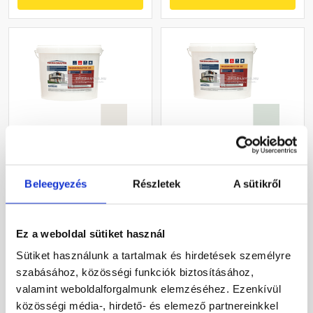
Masterplast
Masterplast
Thermomaster akril
Thermomaster szilikon
Beleegyezés
Részletek
A sütikről
vékonyvakolat, kapart 1,5
vékonyvakolat, kapart 1,5
mm 45-F 25 kg
mm 43-F 25 kg
Gyártói készleten
Gyártói készleten
Ez a weboldal sütiket használ
27 385 Ft
/ db
33 190 Ft
/ db
Sütiket használunk a tartalmak és hirdetések személyre
1 095 Ft / kg
1 328 Ft / kg
szabásához, közösségi funkciók biztosításához,
valamint weboldalforgalmunk elemzéséhez. Ezenkívül
Megnézem
Megnézem
közösségi média-, hirdető- és elemező partnereinkkel