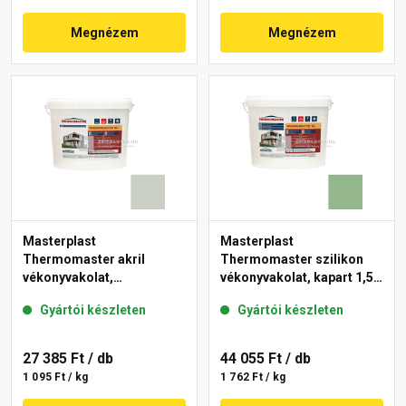
Megnézem
Megnézem
Masterplast
Masterplast
Thermomaster akril
Thermomaster szilikon
vékonyvakolat,
vékonyvakolat, kapart 1,5
gördülőszemcsés 2 mm
mm 40-C 25 kg
Gyártói készleten
Gyártói készleten
43-E 25 kg
27 385 Ft
/ db
44 055 Ft
/ db
1 095 Ft / kg
1 762 Ft / kg