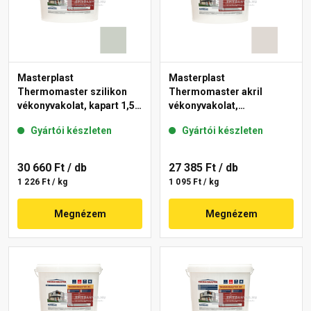
Masterplast
Masterplast
Thermomaster szilikon
Thermomaster akril
vékonyvakolat, kapart 1,5
vékonyvakolat,
mm 43-E 25 kg
gördülőszemcsés 2 mm
Gyártói készleten
Gyártói készleten
45-E 25 kg
30 660 Ft
/ db
27 385 Ft
/ db
1 226 Ft / kg
1 095 Ft / kg
Megnézem
Megnézem