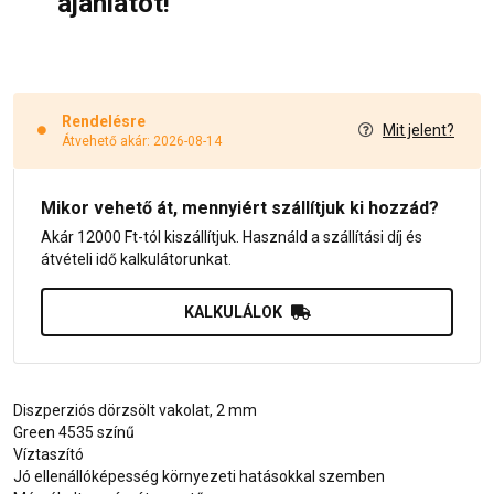
ajánlatot!
Rendelésre
Mit jelent?
Átvehető akár: 2026-08-14
Mikor vehető át, mennyiért szállítjuk ki hozzád?
Akár 12000 Ft-tól kiszállítjuk. Használd a szállítási díj és
átvételi idő kalkulátorunkat.
KALKULÁLOK
Diszperziós dörzsölt vakolat, 2 mm
Green 4535 színű
Víztaszító
Jó ellenállóképesség környezeti hatásokkal szemben