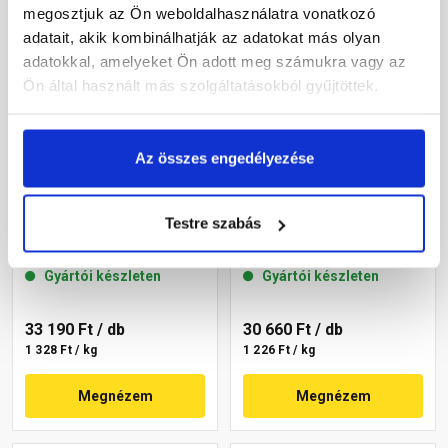
megosztjuk az Ön weboldalhasználatra vonatkozó
adatait, akik kombinálhatják az adatokat más olyan
adatokkal, amelyeket Ön adott meg számukra vagy az
Ön által használt más szolgáltatásokból gyűjtöttek.
Az összes engedélyezése
Masterplast
Masterplast
Thermomaster szilikon
Thermomaster szilikon
Testre szabás
vékonyvakolat, kapart 1,5
vékonyvakolat, kapart 1,5
mm 45-C 25 kg
mm 45-E 25 kg
Gyártói készleten
Gyártói készleten
33 190 Ft
/ db
30 660 Ft
/ db
1 328 Ft / kg
1 226 Ft / kg
Megnézem
Megnézem