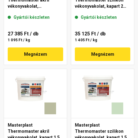
Thermomaster akril
Thermomaster szilikon
vékonyvakolat,
vékonyvakolat, kapart 2
gördülőszemcsés 2 mm
mm 43-D 25 kg
Gyártói készleten
Gyártói készleten
45-F 25 kg
27 385 Ft
/ db
35 125 Ft
/ db
1 095 Ft / kg
1 405 Ft / kg
Megnézem
Megnézem
Masterplast
Masterplast
Thermomaster akril
Thermomaster szilikon
vékonyvakolat, kapart 1,5
vékonyvakolat, kapart 1,5