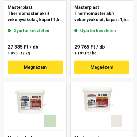
Masterplast
Masterplast
Thermomaster akril
Thermomaster akril
vékonyvakolat, kapart 1,5
vékonyvakolat, kapart 1,5
mm 42-E 25 kg
mm 41-F 25 kg
Gyártói készleten
Gyártói készleten
27 385 Ft
/ db
29 765 Ft
/ db
1 095 Ft / kg
1 191 Ft / kg
Megnézem
Megnézem