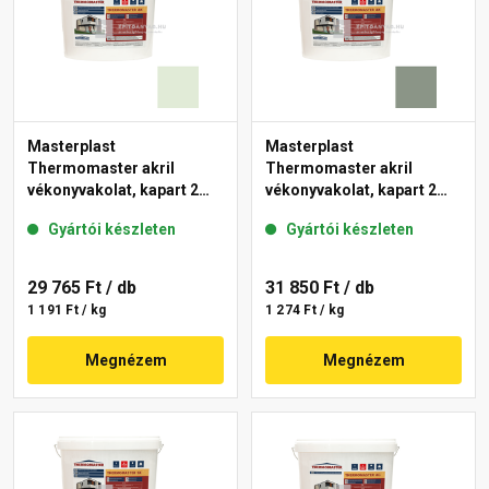
Masterplast
Masterplast
Thermomaster akril
Thermomaster akril
vékonyvakolat, kapart 2
vékonyvakolat, kapart 2
mm 40-F 25 kg
mm 43-C 25 kg
Gyártói készleten
Gyártói készleten
29 765 Ft
/ db
31 850 Ft
/ db
1 191 Ft / kg
1 274 Ft / kg
Megnézem
Megnézem