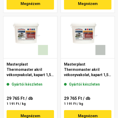
Megnézem
Megnézem
Masterplast
Masterplast
Thermomaster akril
Thermomaster akril
vékonyvakolat, kapart 1,5
vékonyvakolat, kapart 1,5
mm 41-E 25 kg
mm 45-D 25 kg
Gyártói készleten
Gyártói készleten
29 765 Ft
/ db
29 765 Ft
/ db
1 191 Ft / kg
1 191 Ft / kg
Megnézem
Megnézem