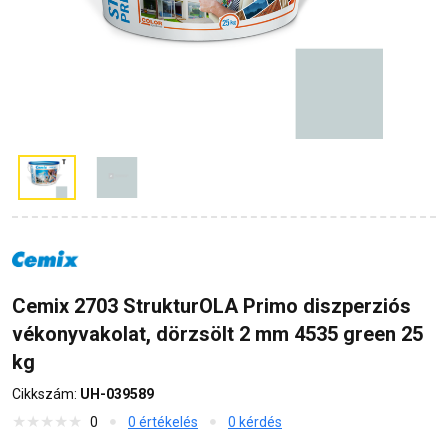
Cemix 2703 StrukturOLA Primo diszperziós
vékonyvakolat, dörzsölt 2 mm 4535 green 25
kg
Cikkszám:
UH-039589
0
0 értékelés
0 kérdés