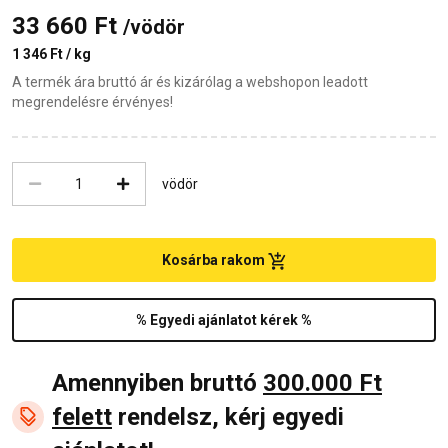
33 660 Ft
/vödör
1 346 Ft / kg
A termék ára bruttó ár és kizárólag a webshopon leadott
megrendelésre érvényes!
vödör
Kosárba rakom
% Egyedi ajánlatot kérek %
Amennyiben bruttó
300.000 Ft
felett
rendelsz, kérj egyedi