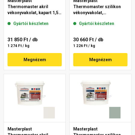
Masterplast
Masterplast
Thermomaster akril
Thermomaster szilikon
vékonyvakolat, kapart 1,5
vékonyvakolat,
mm 40-E 25 kg
gördülőszemcsés 2 mm
Gyártói készleten
Gyártói készleten
45-F 25 kg
31 850 Ft
/ db
30 660 Ft
/ db
1 274 Ft / kg
1 226 Ft / kg
Megnézem
Megnézem
Masterplast
Masterplast