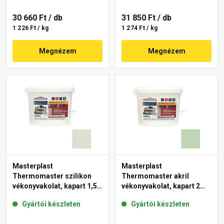
30 660 Ft
/ db
31 850 Ft
/ db
1 226 Ft / kg
1 274 Ft / kg
Megnézem
Megnézem
Masterplast
Masterplast
Thermomaster szilikon
Thermomaster akril
vékonyvakolat, kapart 1,5
vékonyvakolat, kapart 2
mm 42-E 25 kg
mm 41-D 25 kg
Gyártói készleten
Gyártói készleten