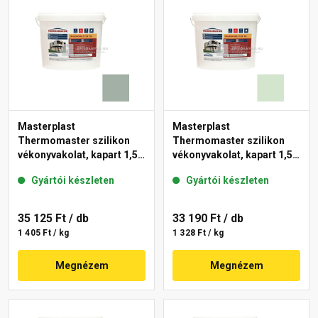
Masterplast
Masterplast
Thermomaster szilikon
Thermomaster szilikon
vékonyvakolat, kapart 1,5
vékonyvakolat, kapart 1,5
mm 43-D 25 kg
mm 41-E 25 kg
Gyártói készleten
Gyártói készleten
35 125 Ft
/ db
33 190 Ft
/ db
1 405 Ft / kg
1 328 Ft / kg
Megnézem
Megnézem