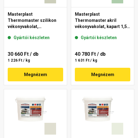
Masterplast
Masterplast
Thermomaster szilikon
Thermomaster akril
vékonyvakolat,
vékonyvakolat, kapart 1,5
gördülőszemcsés 2 mm
mm 40-D 25 kg
Gyártói készleten
Gyártói készleten
42-D 25 kg
30 660 Ft
/ db
40 780 Ft
/ db
1 226 Ft / kg
1 631 Ft / kg
Megnézem
Megnézem