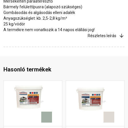
Mérsékelten páraáteresztő
Bármely felülettípusra (alapozó szükséges)
Gombásodás és algásodás elleni adalék
Anyagszükséglet: kb. 2,5-2,8 kg/m²
25 kg/vödör
A termékre nem vonatkozik a 14 napos elállási jog!
Részletes leírás
Hasonló termékek