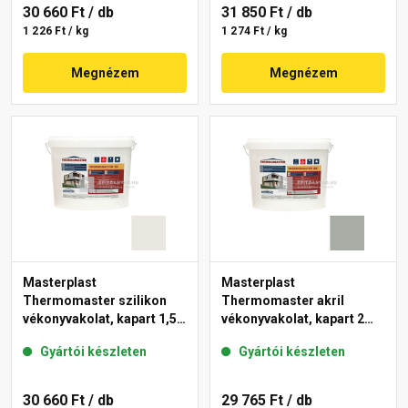
30 660 Ft
/ db
31 850 Ft
/ db
1 226 Ft / kg
1 274 Ft / kg
Megnézem
Megnézem
Masterplast
Masterplast
Thermomaster szilikon
Thermomaster akril
vékonyvakolat, kapart 1,5
vékonyvakolat, kapart 2
mm 45-F 25 kg
mm 45-C 25 kg
Gyártói készleten
Gyártói készleten
30 660 Ft
/ db
29 765 Ft
/ db