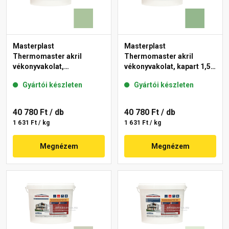
Masterplast
Masterplast
Thermomaster akril
Thermomaster akril
vékonyvakolat,
vékonyvakolat, kapart 1,5
gördülőszemcsés 2 mm
mm 40-C 25 kg
Gyártói készleten
Gyártói készleten
41-C 25 kg
40 780 Ft
/ db
40 780 Ft
/ db
1 631 Ft / kg
1 631 Ft / kg
Megnézem
Megnézem