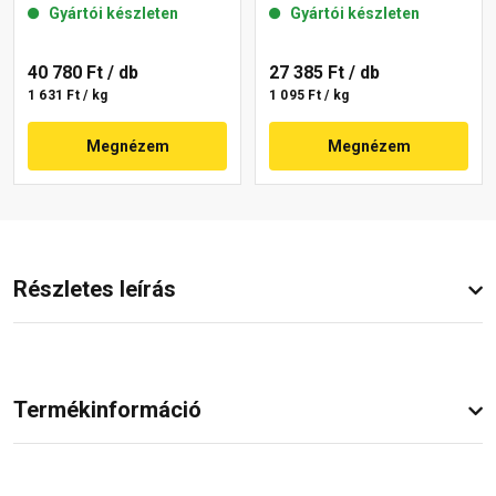
Gyártói készleten
Gyártói készleten
40 780 Ft
/ db
27 385 Ft
/ db
1 631 Ft / kg
1 095 Ft / kg
Megnézem
Megnézem
Részletes leírás
Termékinformáció