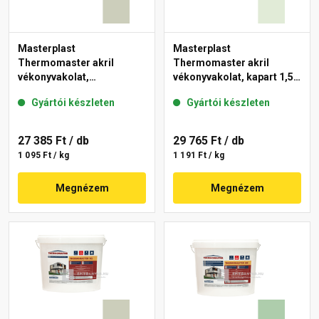
Masterplast
Masterplast
Thermomaster akril
Thermomaster akril
vékonyvakolat,
vékonyvakolat, kapart 1,5
gördülőszemcsés 2 mm
mm 40-F 25 kg
Gyártói készleten
Gyártói készleten
42-D 25 kg
27 385 Ft
/ db
29 765 Ft
/ db
1 095 Ft / kg
1 191 Ft / kg
Megnézem
Megnézem