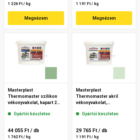
1 226 Ft / kg
1 191 Ft / kg
Megnézem
Megnézem
Masterplast
Masterplast
Thermomaster szilikon
Thermomaster akril
vékonyvakolat, kapart 2
vékonyvakolat,
mm 40-C 25 kg
gördülőszemcsés 2 mm
Gyártói készleten
Gyártói készleten
41-E 25 kg
44 055 Ft
/ db
29 765 Ft
/ db
1 762 Ft / kg
1 191 Ft / kg