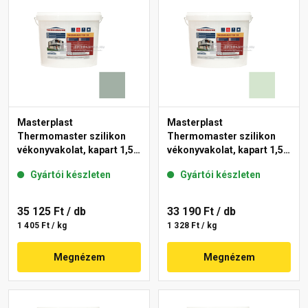
Masterplast
Masterplast
Thermomaster szilikon
Thermomaster szilikon
vékonyvakolat, kapart 1,5
vékonyvakolat, kapart 1,5
mm 43-D 25 kg
mm 41-E 25 kg
Gyártói készleten
Gyártói készleten
35 125 Ft
/ db
33 190 Ft
/ db
1 405 Ft / kg
1 328 Ft / kg
Megnézem
Megnézem