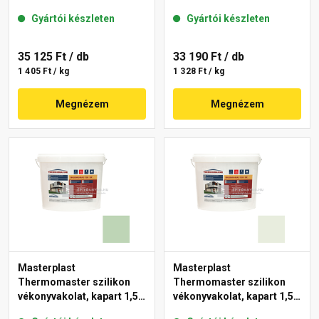
mm 43-C 25 kg
mm 40-F 25 kg
Gyártói készleten
Gyártói készleten
35 125 Ft
/ db
33 190 Ft
/ db
1 405 Ft / kg
1 328 Ft / kg
Megnézem
Megnézem
Masterplast
Masterplast
Thermomaster szilikon
Thermomaster szilikon
vékonyvakolat, kapart 1,5
vékonyvakolat, kapart 1,5
mm 41-D 25 kg
mm 41-F 25 kg