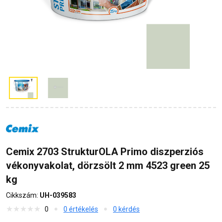
Cemix 2703 StrukturOLA Primo diszperziós
vékonyvakolat, dörzsölt 2 mm 4523 green 25
kg
Cikkszám:
UH-039583
0
0 értékelés
0 kérdés