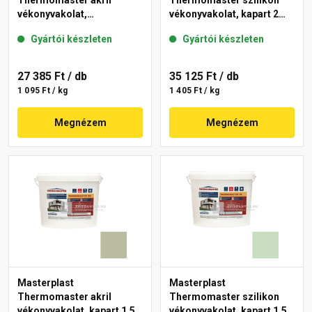
Thermomaster akril
Thermomaster szilikon
vékonyvakolat,
vékonyvakolat, kapart 2
gördülőszemcsés 2 mm
mm 43-D 25 kg
Gyártói készleten
Gyártói készleten
45-F 25 kg
27 385 Ft
/ db
35 125 Ft
/ db
1 095 Ft / kg
1 405 Ft / kg
Megnézem
Megnézem
Masterplast
Masterplast
Thermomaster akril
Thermomaster szilikon
vékonyvakolat, kapart 1,5
vékonyvakolat, kapart 1,5