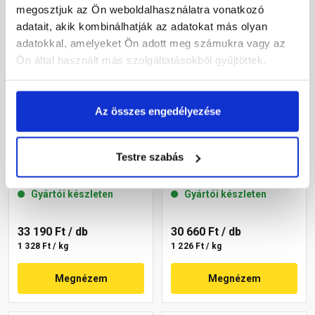
megosztjuk az Ön weboldalhasználatra vonatkozó
adatait, akik kombinálhatják az adatokat más olyan
adatokkal, amelyeket Ön adott meg számukra vagy az
Ön által használt más szolgáltatásokból gyűjtöttek.
Az összes engedélyezése
Masterplast
Masterplast
Thermomaster szilikon
Thermomaster szilikon
Testre szabás
vékonyvakolat, kapart 1,5
vékonyvakolat, kapart 1,5
mm 45-C 25 kg
mm 45-E 25 kg
Gyártói készleten
Gyártói készleten
33 190 Ft
/ db
30 660 Ft
/ db
1 328 Ft / kg
1 226 Ft / kg
Megnézem
Megnézem