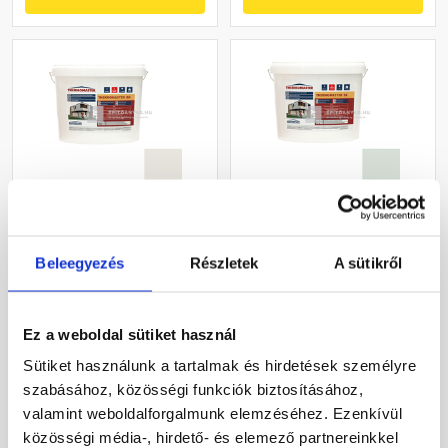
Masterplast
Masterplast
Thermomaster akril
Thermomaster szilikon
Beleegyezés
Részletek
A sütikről
vékonyvakolat, kapart 1,5
vékonyvakolat, kapart 1,5
mm 45-F 25 kg
mm 43-F 25 kg
Gyártói készleten
Gyártói készleten
Ez a weboldal sütiket használ
27 385 Ft
/ db
33 190 Ft
/ db
Sütiket használunk a tartalmak és hirdetések személyre
1 095 Ft / kg
1 328 Ft / kg
szabásához, közösségi funkciók biztosításához,
valamint weboldalforgalmunk elemzéséhez. Ezenkívül
Megnézem
Megnézem
közösségi média-, hirdető- és elemező partnereinkkel