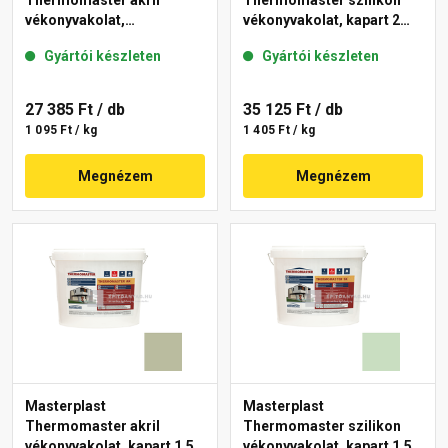
Thermomaster akril
Thermomaster szilikon
vékonyvakolat,
vékonyvakolat, kapart 2
gördülőszemcsés 2 mm
mm 43-D 25 kg
Gyártói készleten
Gyártói készleten
45-F 25 kg
27 385 Ft
/ db
35 125 Ft
/ db
1 095 Ft / kg
1 405 Ft / kg
Megnézem
Megnézem
Masterplast
Masterplast
Thermomaster akril
Thermomaster szilikon
vékonyvakolat, kapart 1,5
vékonyvakolat, kapart 1,5