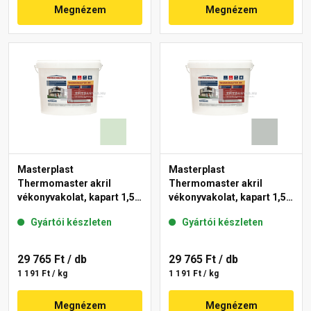
Megnézem
Megnézem
Masterplast
Masterplast
Thermomaster akril
Thermomaster akril
vékonyvakolat, kapart 1,5
vékonyvakolat, kapart 1,5
mm 41-E 25 kg
mm 45-D 25 kg
Gyártói készleten
Gyártói készleten
29 765 Ft
/ db
29 765 Ft
/ db
1 191 Ft / kg
1 191 Ft / kg
Megnézem
Megnézem