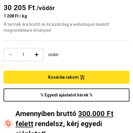
30 205 Ft
/vödör
1 208 Ft / kg
A termék ára bruttó ár és kizárólag a webshopon leadott
megrendelésre érvényes!
vödör
Kosárba rakom
% Egyedi ajánlatot kérek %
Amennyiben bruttó
300.000 Ft
felett
rendelsz, kérj egyedi