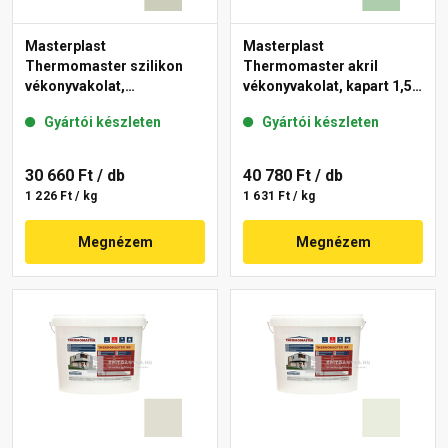
Masterplast
Masterplast
Thermomaster szilikon
Thermomaster akril
vékonyvakolat,
vékonyvakolat, kapart 1,5
gördülőszemcsés 2 mm
mm 40-D 25 kg
Gyártói készleten
Gyártói készleten
42-D 25 kg
30 660 Ft
/ db
40 780 Ft
/ db
1 226 Ft / kg
1 631 Ft / kg
Megnézem
Megnézem