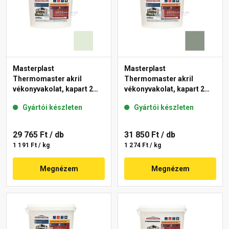
Masterplast
Masterplast
Thermomaster akril
Thermomaster akril
vékonyvakolat, kapart 2
vékonyvakolat, kapart 2
mm 40-F 25 kg
mm 43-C 25 kg
Gyártói készleten
Gyártói készleten
29 765 Ft
/ db
31 850 Ft
/ db
1 191 Ft / kg
1 274 Ft / kg
Megnézem
Megnézem