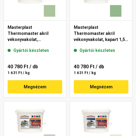
Masterplast
Masterplast
Thermomaster akril
Thermomaster akril
vékonyvakolat,
vékonyvakolat, kapart 1,5
gördülőszemcsés 2 mm
mm 40-C 25 kg
Gyártói készleten
Gyártói készleten
41-C 25 kg
40 780 Ft
/ db
40 780 Ft
/ db
1 631 Ft / kg
1 631 Ft / kg
Megnézem
Megnézem