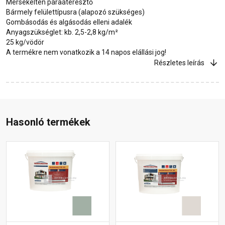
Mérsékelten páraáteresztő
Bármely felülettípusra (alapozó szükséges)
Gombásodás és algásodás elleni adalék
Anyagszükséglet: kb. 2,5-2,8 kg/m²
25 kg/vödör
A termékre nem vonatkozik a 14 napos elállási jog!
Részletes leírás
Hasonló termékek