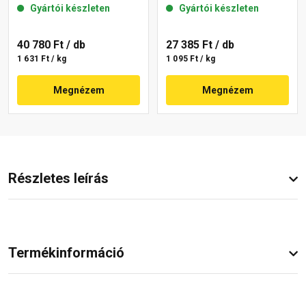
Gyártói készleten
Gyártói készleten
40 780 Ft
/ db
27 385 Ft
/ db
1 631 Ft / kg
1 095 Ft / kg
Megnézem
Megnézem
Részletes leírás
Termékinformáció