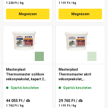
1 226 Ft / kg
1 191 Ft / kg
Megnézem
Megnézem
Masterplast
Masterplast
Thermomaster szilikon
Thermomaster akril
vékonyvakolat, kapart 2
vékonyvakolat,
mm 40-C 25 kg
gördülőszemcsés 2 mm
Gyártói készleten
Gyártói készleten
41-E 25 kg
44 055 Ft
/ db
29 765 Ft
/ db
1 762 Ft / kg
1 191 Ft / kg