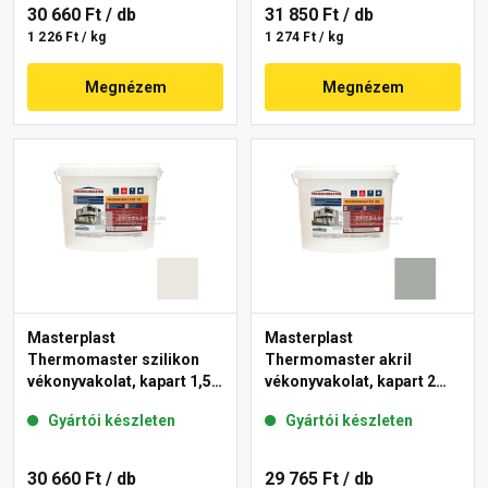
30 660 Ft
/ db
31 850 Ft
/ db
1 226 Ft / kg
1 274 Ft / kg
Megnézem
Megnézem
Masterplast
Masterplast
Thermomaster szilikon
Thermomaster akril
vékonyvakolat, kapart 1,5
vékonyvakolat, kapart 2
mm 45-F 25 kg
mm 45-C 25 kg
Gyártói készleten
Gyártói készleten
30 660 Ft
/ db
29 765 Ft
/ db