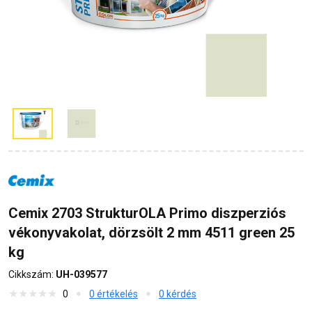
Cemix 2703 StrukturOLA Primo diszperziós
vékonyvakolat, dörzsölt 2 mm 4511 green 25
kg
Cikkszám:
UH-039577
0
0 értékelés
0 kérdés