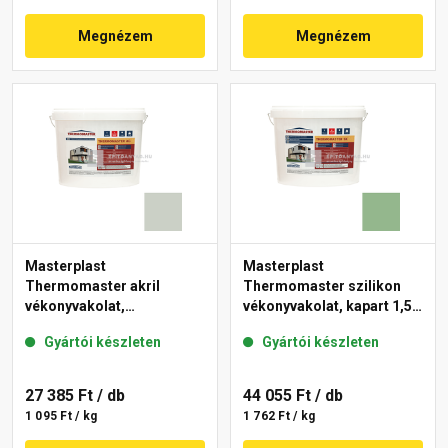
Megnézem
Megnézem
Masterplast
Masterplast
Thermomaster akril
Thermomaster szilikon
vékonyvakolat,
vékonyvakolat, kapart 1,5
gördülőszemcsés 2 mm
mm 40-C 25 kg
Gyártói készleten
Gyártói készleten
43-E 25 kg
27 385 Ft
/ db
44 055 Ft
/ db
1 095 Ft / kg
1 762 Ft / kg