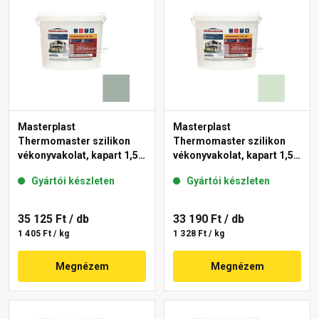
Masterplast
Masterplast
Thermomaster szilikon
Thermomaster szilikon
vékonyvakolat, kapart 1,5
vékonyvakolat, kapart 1,5
mm 43-D 25 kg
mm 41-E 25 kg
Gyártói készleten
Gyártói készleten
35 125 Ft
/ db
33 190 Ft
/ db
1 405 Ft / kg
1 328 Ft / kg
Megnézem
Megnézem