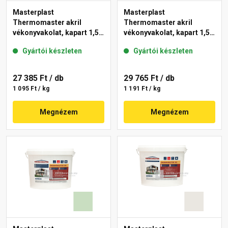
Masterplast
Masterplast
Thermomaster akril
Thermomaster akril
vékonyvakolat, kapart 1,5
vékonyvakolat, kapart 1,5
mm 42-E 25 kg
mm 41-F 25 kg
Gyártói készleten
Gyártói készleten
27 385 Ft
/ db
29 765 Ft
/ db
1 095 Ft / kg
1 191 Ft / kg
Megnézem
Megnézem