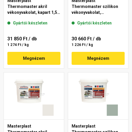
Masterplast
Masterplast
Thermomaster akril
Thermomaster szilikon
vékonyvakolat, kapart 1,5
vékonyvakolat,
mm 40-E 25 kg
gördülőszemcsés 2 mm
Gyártói készleten
Gyártói készleten
45-F 25 kg
31 850 Ft
/ db
30 660 Ft
/ db
1 274 Ft / kg
1 226 Ft / kg
Megnézem
Megnézem
Masterplast
Masterplast