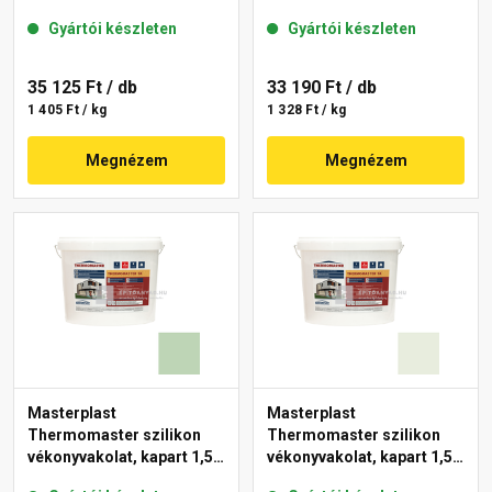
mm 43-C 25 kg
mm 40-F 25 kg
Gyártói készleten
Gyártói készleten
35 125 Ft
/ db
33 190 Ft
/ db
1 405 Ft / kg
1 328 Ft / kg
Megnézem
Megnézem
Masterplast
Masterplast
Thermomaster szilikon
Thermomaster szilikon
vékonyvakolat, kapart 1,5
vékonyvakolat, kapart 1,5
mm 41-D 25 kg
mm 41-F 25 kg