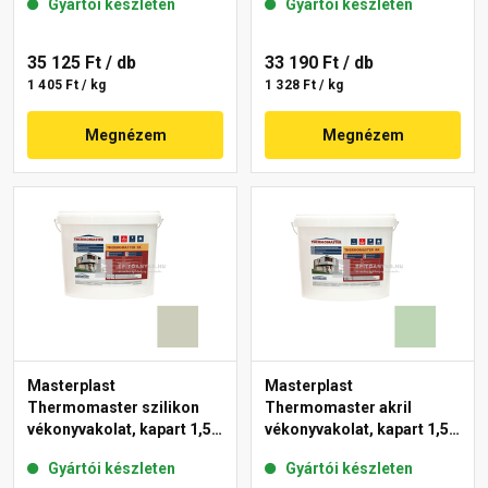
Gyártói készleten
Gyártói készleten
35 125 Ft
/ db
33 190 Ft
/ db
1 405 Ft / kg
1 328 Ft / kg
Megnézem
Megnézem
Masterplast
Masterplast
Thermomaster szilikon
Thermomaster akril
vékonyvakolat, kapart 1,5
vékonyvakolat, kapart 1,5
mm 42-D 25 kg
mm 41-D 25 kg
Gyártói készleten
Gyártói készleten