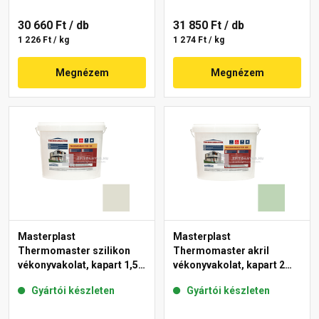
30 660 Ft
/ db
31 850 Ft
/ db
1 226 Ft / kg
1 274 Ft / kg
Megnézem
Megnézem
Masterplast
Masterplast
Thermomaster szilikon
Thermomaster akril
vékonyvakolat, kapart 1,5
vékonyvakolat, kapart 2
mm 42-E 25 kg
mm 41-D 25 kg
Gyártói készleten
Gyártói készleten