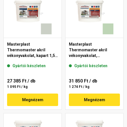
Masterplast
Masterplast
Thermomaster akril
Thermomaster akril
vékonyvakolat, kapart 1,5
vékonyvakolat,
mm 43-E 25 kg
gördülőszemcsés 2 mm
Gyártói készleten
Gyártói készleten
41-D 25 kg
27 385 Ft
/ db
31 850 Ft
/ db
1 095 Ft / kg
1 274 Ft / kg
Megnézem
Megnézem