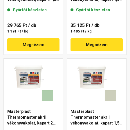
mm 42-C 25 kg
mm 40-E 25 kg
Gyártói készleten
Gyártói készleten
29 765 Ft
/ db
35 125 Ft
/ db
1 191 Ft / kg
1 405 Ft / kg
Megnézem
Megnézem
Masterplast
Masterplast
Thermomaster akril
Thermomaster akril
vékonyvakolat, kapart 2
vékonyvakolat, kapart 1,5
mm 40-D 25 kg
mm 42-D 25 kg