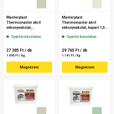
Masterplast
Masterplast
Thermomaster akril
Thermomaster akril
vékonyvakolat,
vékonyvakolat, kapart 1,5
gördülőszemcsés 2 mm
mm 40-F 25 kg
Gyártói készleten
Gyártói készleten
42-D 25 kg
27 385 Ft
/ db
29 765 Ft
/ db
1 095 Ft / kg
1 191 Ft / kg
Megnézem
Megnézem