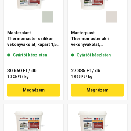
Masterplast
Masterplast
Thermomaster szilikon
Thermomaster akril
vékonyvakolat, kapart 1,5
vékonyvakolat,
mm 43-E 25 kg
gördülőszemcsés 2 mm
Gyártói készleten
Gyártói készleten
45-E 25 kg
30 660 Ft
/ db
27 385 Ft
/ db
1 226 Ft / kg
1 095 Ft / kg
Megnézem
Megnézem