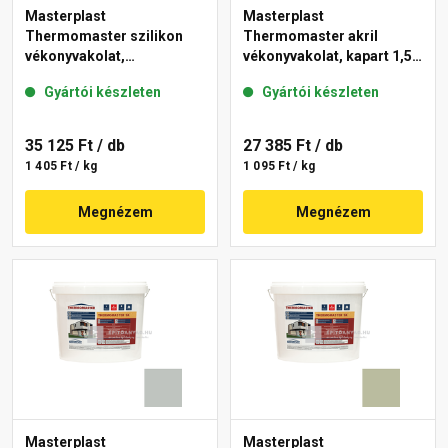
Masterplast
Masterplast
Thermomaster szilikon
Thermomaster akril
vékonyvakolat,
vékonyvakolat, kapart 1,5
gördülőszemcsés 2 mm
mm 45-E 25 kg
Gyártói készleten
Gyártói készleten
43-D 25 kg
35 125 Ft
/ db
27 385 Ft
/ db
1 405 Ft / kg
1 095 Ft / kg
Megnézem
Megnézem
Masterplast
Masterplast