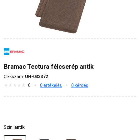
Bramac Tectura félcserép antik
Cikkszám:
UH-033372
0
0 értékelés
0 kérdés
Szín:
antik