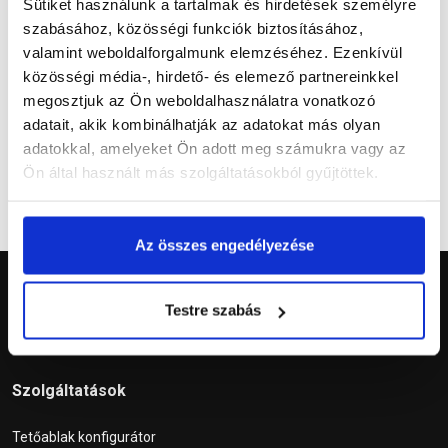
Sütiket használunk a tartalmak és hirdetések személyre
szabásához, közösségi funkciók biztosításához,
valamint weboldalforgalmunk elemzéséhez. Ezenkívül
közösségi média-, hirdető- és elemező partnereinkkel
Kérdések és válaszok
megosztjuk az Ön weboldalhasználatra vonatkozó
adatait, akik kombinálhatják az adatokat más olyan
adatokkal, amelyeket Ön adott meg számukra vagy az
Ön által használt más szolgáltatásokból gyűjtöttek.
Az összes engedélyezése
Testre szabás
Szolgáltatások
Tetőablak konfigurátor