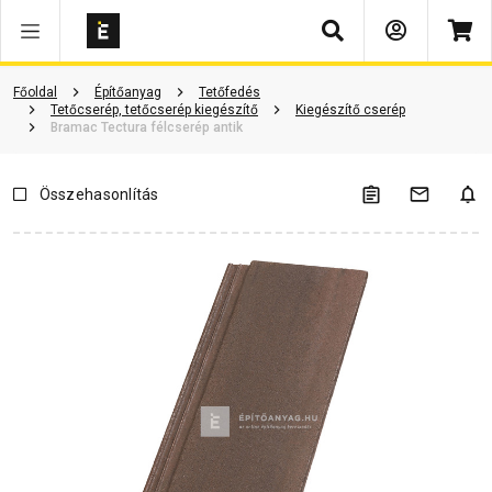
Keresés
ió
Dokumentumok
Vásárlói vélemények
Kérdések és válaszok
Főoldal
Építőanyag
Tetőfedés
Tetőcserép, tetőcserép kiegészítő
Kiegészítő cserép
Bramac Tectura félcserép antik
Összehasonlítás