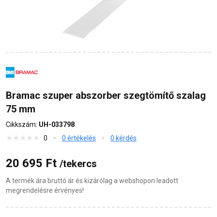
Bramac szuper abszorber szegtömítő szalag
75 mm
Cikkszám:
UH-033798
0
0 értékelés
0 kérdés
20 695 Ft
/tekercs
A termék ára bruttó ár és kizárólag a webshopon leadott
megrendelésre érvényes!