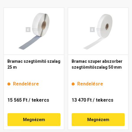
Bramac szegtömítő szalag
Bramac szuper abszorber
25 m
szegtömítőszalag 50 mm
Rendelésre
Rendelésre
15 565 Ft
/ tekercs
13 470 Ft
/ tekercs
Megnézem
Megnézem