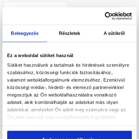
Beleegyezés
Részletek
A sütikről
Ez a weboldal sütiket használ
Terrán MediCOMFORT
szegtömítő szalag 75 mm
Sütiket használunk a tartalmak és hirdetések személyre
x 15 m
szabásához, közösségi funkciók biztosításához,
valamint weboldalforgalmunk elemzéséhez. Ezenkívül
Gyártói készleten
közösségi média-, hirdető- és elemező partnereinkkel
megosztjuk az Ön weboldalhasználatra vonatkozó
12 125 Ft
/ db
adatait, akik kombinálhatják az adatokat más olyan
808 Ft / m
adatokkal, amelyeket Ön adott meg számukra vagy az
Ön által használt más szolgáltatásokból gyűjtöttek.
Megnézem