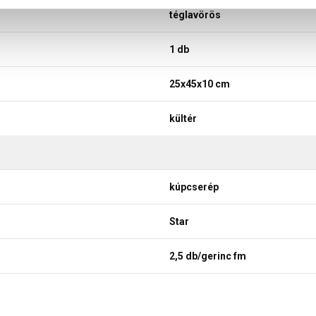
téglavörös
1 db
25x45x10 cm
kültér
kúpcserép
Star
2,5 db/gerinc fm