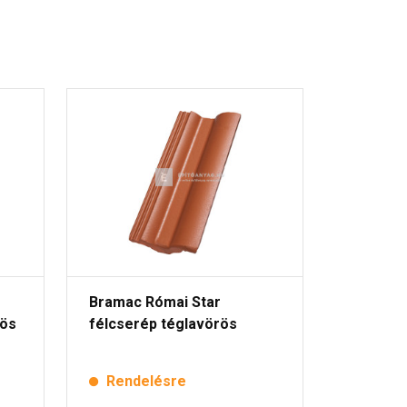
Bramac Római Star
rös
félcserép téglavörös
Rendelésre