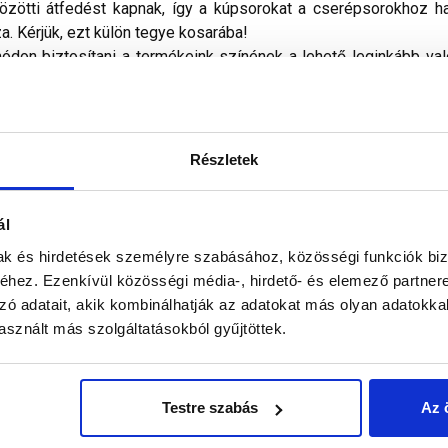
özötti átfedést kapnak, így a kúpsorokat a cserépsorokhoz ha
a. Kérjük, ezt külön tegye kosarába!
don biztosítani a termékeink színének a lehető leginkább val
nek a legtöbb esetben nem tükrözik 100%-ban a valóságot, a ké
Részletek
ál
mak és hirdetések személyre szabásához, közösségi funkciók biz
hez. Ezenkívül közösségi média-, hirdető- és elemező partner
zó adatait, akik kombinálhatják az adatokat más olyan adatokka
sznált más szolgáltatásokból gyűjtöttek.
BMI Bramac
Testre szabás
Az 
beton