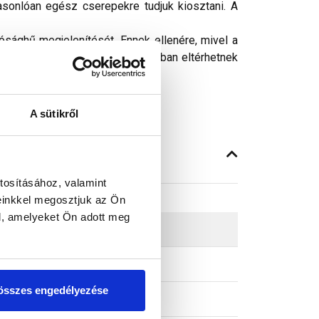
sonlóan egész cserepekre tudjuk kiosztani. A
ósághű megjelenítését. Ennek ellenére, mivel a
peken látható színek árnyalataikban eltérhetnek
A sütikről
tosításához, valamint
einkkel megosztjuk az Ön
l, amelyeket Ön adott meg
összes engedélyezése