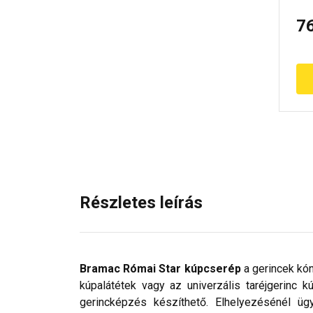
7
Részletes leírás
Bramac Római Star kúpcserép
a gerincek kón
kúpalátétek vagy az univerzális taréjgerinc k
gerincképzés készíthető. Elhelyezésénél ü