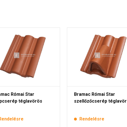
amac Római Star
Bramac Római Star
apcserép téglavörös
szellőzőcserép téglavö
Rendelésre
Rendelésre