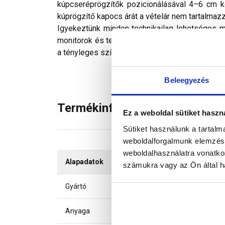
kúpcseréprögzítők pozicionálásával 4–6 cm k
kúprögzítő kapocs árát a vételár nem tartalmazz
Igyekeztünk minden technikailag lehetséges mó
monitorok és telefonok kijelzőin megjelenő szí
a tényleges színektől.
Beleegyezés
Termékinformáció
Ez a weboldal sütiket haszn
Sütiket használunk a tartal
weboldalforgalmunk elemzésé
weboldalhasználatra vonatko
Alapadatok
számukra vagy az Ön által ha
Gyártó
Anyaga