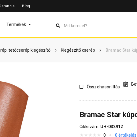
Garancia
Blog
leírás
Termékinformáció
Dokumentumok
Vásárlói véle
Termékek
rép, tetőcserép kiegészítő
Kiegészítő cserép
Bramac Star kú
Bev
Összehasonlítás
Bramac Star kúp
Cikkszám:
UH-032912
0
0 értékelés