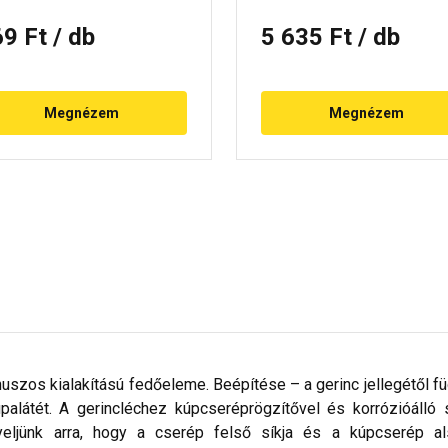
69 Ft
/ db
5 635 Ft
/ db
Megnézem
Megnézem
uszos kialakítású fedőeleme. Beépítése – a gerinc jellegétől fü
úpalátét. A gerincléchez kúpcseréprögzítővel és korrózióálló
gyeljünk arra, hogy a cserép felső síkja és a kúpcserép a