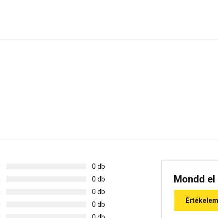
g
0 db
Mondd el 
g
0 db
g
0 db
Értékele
g
0 db
g
0 db