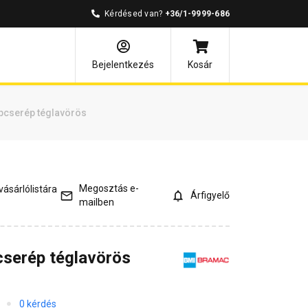
Kérdésed van?
+36/1-9999-686
mények
Kérdések és válaszok
Bejelentkezés
Kosár
pcserép téglavörös
Megosztás e-
ásárlólistára
Árfigyelő
mailben
cserép téglavörös
0 kérdés