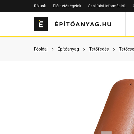
Rólunk
Elérhetőségeink
Szállítási információk
Szükséged lehet rá
Részletes 
Főoldal
Építőanyag
Tetőfedés
Tetőcse