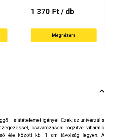
1 370 Ft
/ db
Megnézem
ggő – alátételemet igényel. Ezek: az univerzális
 szegezéssel, csavarozással rögzítve viharálló
lsó éle között kb. 1 cm távolság legyen. A