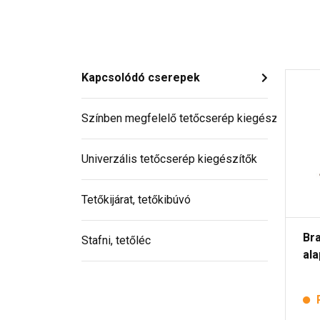
Kapcsolódó cserepek
Színben megfelelő tetőcserép kiegészítő
Univerzális tetőcserép kiegészítők
Tetőkijárat, tetőkibúvó
Br
Stafni, tetőléc
al