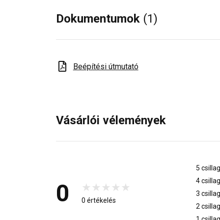
Dokumentumok
(1)
Beépítési útmutató
Vásárlói vélemények
5 csilla
4 csilla
0
3 csilla
0 értékelés
2 csilla
1 csilla